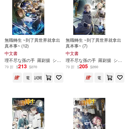
無職轉生 ~到了異世界就拿出
無職轉生 ~到了異世界就拿出
真本事~ (12)
真本事~ (7)
中文書
中文書
理
不尽
な
孫
の
手
羅尉揚
シロタカ
理
不尽
な
孫
の
手
羅尉揚
シロタカ
213
205
79 折
$
$
270
79 折
$
$
260
電
試閱
電