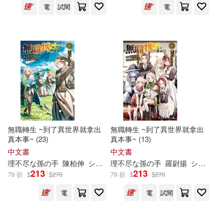
電
試閱
電
一個月內上市新品(1)
電子書
(可複選)
適合手機平板閱讀(38)
適合平板閱讀(24)
無職轉生 ~到了異世界就拿出
無職轉生 ~到了異世界就拿出
真本事~ (23)
真本事~ (13)
中文書
中文書
其他
(可複選)
理
不尽
な
孫
の
手
陳柏伸
シロタカ
理
不尽
な
孫
の
手
羅尉揚
シロタカ
213
213
79 折
$
$
270
79 折
$
$
270
現在可購買商品(122)
電
電
試閱