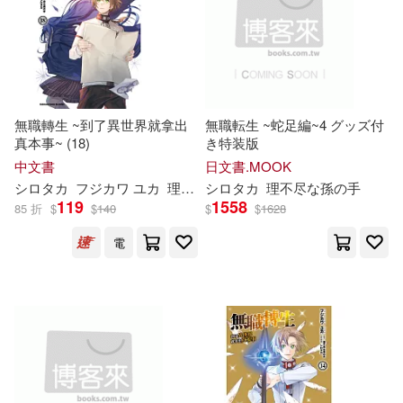
無職轉生 ~到了異世界就拿出
無職転生 ~蛇足編~4 グッズ付
真本事~ (18)
き特装版
中文書
日文書.MOOK
シロタカ
フジカワ ユカ
理
不尽
シロタカ
な
孫
の
手
理
小天野
不尽
な
孫
の
手
119
1558
85 折
$
$
140
$
$
1628
電