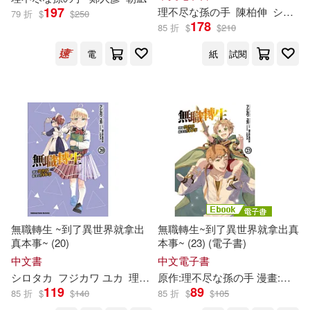
197
理
不尽
な
孫
の
手
陳柏伸
シロタカ
79 折
$
$
250
178
85 折
$
$
210
電
紙
試閱
無職轉生 ~到了異世界就拿出
無職轉生~到了異世界就拿出真
真本事~ (20)
本事~ (23) (電子書)
中文書
中文電子書
シロタカ
フジカワ ユカ
理
不尽
原作:
な
孫
の
理
手
不尽
小天野
な
孫
の
手
漫畫:フジカワ ユカ 角色原案:シロタカ
119
89
85 折
$
$
140
85 折
$
$
105