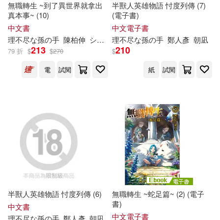
無職轉生 ~到了異世界就拿出
半獸人英雄物語 忖度列傳 (7)
真本事~ (10)
(電子書)
中文書
中文電子書
理
不尽
な
孫
の
手
陳柏伸
シロタカ
理
不尽
な
孫
の
手
鄭人彥
朝凪
213
210
79 折
$
$
270
$
電
試閱
紙
試閱
半獸人英雄物語 忖度列傳 (6)
無職轉生 ~蛇足篇~ (2) (電子
書)
中文書
中文電子書
理
不尽
な
孫
の
手
鄭人彥
朝凪