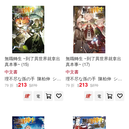
作者/演唱/譯/編/繪(143)
價格
-
範圍
無職轉生 ~到了異世界就拿出
無職轉生 ~到了異世界就拿出
真本事~ (15)
真本事~ (17)
中文書
中文書
理
不尽
な
孫
の
手
陳柏伸
シロタカ
理
不尽
な
孫
の
手
陳柏伸
シロタカ
213
213
79 折
$
$
270
79 折
$
$
270
電
電