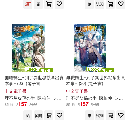
電
紙
試閱
無職轉生~到了異世界就拿出真
無職轉生~到了異世界就拿出真
本事~ (23) (電子書)
本事~ (20) (電子書)
中文電子書
中文電子書
理
不尽
な
孫
の
手
陳柏伸
シロタカ
理
不尽
な
孫
の
手
陳柏伸
シロタカ
157
157
85 折
$
$
185
85 折
$
$
185
紙
試閱
紙
試閱