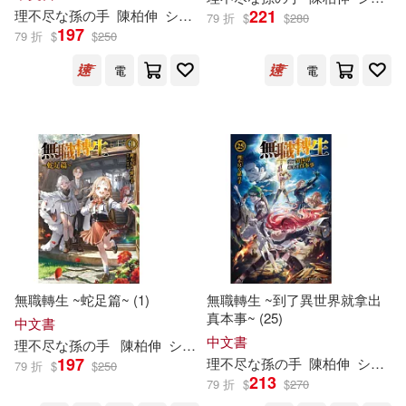
221
理
不尽
配送方式
な
孫
の
手
陳柏伸
シロタカ
(可複選)
79 折
$
$
280
フジカワ ユカ/漫畫(1)
197
79 折
$
$
250
電
電
可超商取貨(81)
丘野優(1)
可海外宅配(78)
原作:理不尽な孫の手(1)
可港澳店取(78)
日崖タケ(1)
可新加坡店取(78)
理不尽な孫の手/原作(1)
可菲律賓店取(78)
無職轉生 ~蛇足篇~ (1)
無職轉生 ~到了異世界就拿出
真本事~ (25)
中文書
中文書
理
不尽
な
孫
の
手
陳柏伸
シロタカ
197
理
不尽
な
孫
の
手
陳柏伸
シロタカ
79 折
$
$
250
上市日期
(可複選)
213
79 折
$
$
270