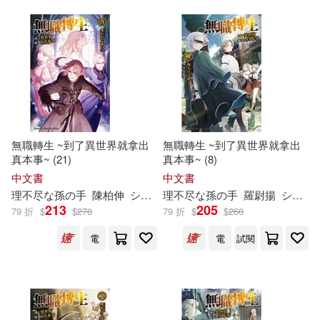
無職轉生 ~到了異世界就拿出
無職轉生 ~到了異世界就拿出
真本事~ (21)
真本事~ (8)
中文書
中文書
理
不尽
な
孫
の
手
陳柏伸
シロタカ
理
不尽
な
孫
の
手
羅尉揚
シロタカ
213
205
79 折
$
$
270
79 折
$
$
260
電
電
試閱