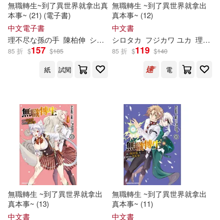
無職轉生~到了異世界就拿出真
無職轉生 ~到了異世界就拿出
本事~ (21) (電子書)
真本事~ (12)
中文電子書
中文書
理
不尽
な
孫
の
手
陳柏伸
シロタカ
シロタカ
フジカワ ユカ
理
不尽
157
119
85 折
$
$
185
85 折
$
$
140
紙
試閱
電
無職轉生 ~到了異世界就拿出
無職轉生 ~到了異世界就拿出
真本事~ (13)
真本事~ (11)
中文書
中文書