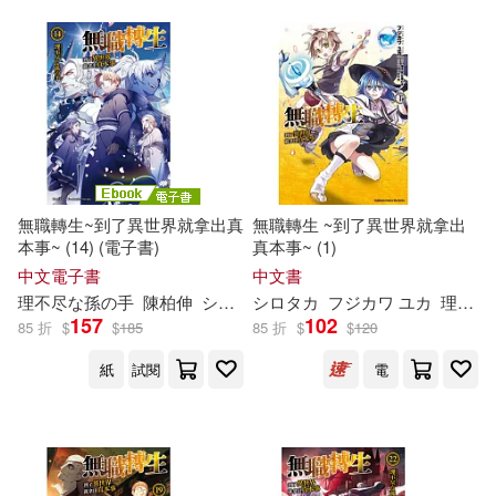
無職轉生~到了異世界就拿出真
無職轉生 ~到了異世界就拿出
本事~ (14) (電子書)
真本事~ (1)
中文電子書
中文書
理
不尽
な
孫
の
手
陳柏伸
シロタカ
シロタカ
フジカワ ユカ
理
不尽
157
102
85 折
$
$
185
85 折
$
$
120
紙
試閱
電