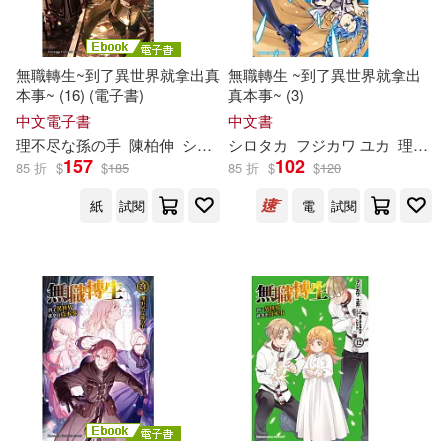
無職轉生~到了異世界就拿出真
無職轉生 ~到了異世界就拿出
本事~ (16) (電子書)
真本事~ (3)
中文電子書
中文書
理
不尽
な
孫
の
手
陳柏伸
シロタカ
シロタカ
フジカワ ユカ
理
不尽
157
102
85 折
$
$
185
85 折
$
$
120
紙
試閱
電
試閱