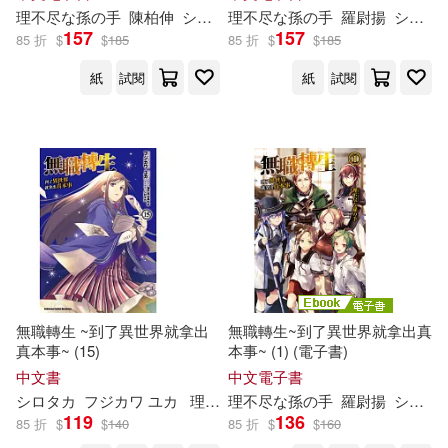
理
不尽
な
孫
の
手
陳柏伸
シロタカ
理
不尽
な
孫
の
手
羅尉揚
シロタカ
157
157
85 折
$
$
185
85 折
$
$
185
紙
試閱
紙
試閱
無職轉生 ~到了異世界就拿出
無職轉生~到了異世界就拿出真
真本事~ (15)
本事~ (1) (電子書)
中文書
中文電子書
シロタカ
フジカワ ユカ
理
不尽
理
な
不尽
孫
の
な
手
孫
小天野
の
手
羅尉揚
シロタカ
119
136
85 折
$
$
140
85 折
$
$
160