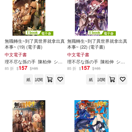
無職轉生~到了異世界就拿出真
無職轉生~到了異世界就拿出真
本事~ (19) (電子書)
本事~ (22) (電子書)
中文電子書
中文電子書
理
不尽
な
孫
の
手
陳柏伸
シロタカ
理
不尽
な
孫
の
手
陳柏伸
シロタカ
157
157
85 折
$
$
185
85 折
$
$
185
紙
試閱
紙
試閱