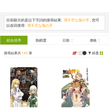
搜
尋
分類
(單選)
目前顯示的是以下字詞的搜尋結果:
理不尽な孫の手
, 您可
以改回搜尋:
理不尽な孫の手
結
圖書(65)
所有商品(143)
果
綜合排序
熱銷度
日期
價格
雜誌(16)
電子書(62)
篩
搜尋結果共
143
筆
篩選
選
展開
作者
(可複選)
理不尽な孫の手(135)
シロタカ(51)