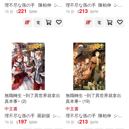
理
不尽
な
孫
の
手
陳柏伸
シロタカ
理
不尽
な
孫
の
手
陳柏伸
シロタカ
221
213
79 折
$
$
280
79 折
$
$
270
電
電
無職轉生 ~到了異世界就拿出
無職轉生 ~到了異世界就拿出
真本事~ (2)
真本事~ (19)
中文書
中文書
理
不尽
な
孫
の
手
羅尉揚
シロタカ
理
不尽
な
孫
の
手
陳柏伸
シロタカ
197
213
79 折
$
$
250
79 折
$
$
270