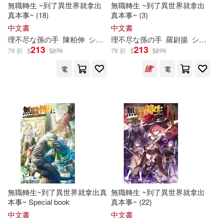
無職轉生 ~到了異世界就拿出
無職轉生 ~到了異世界就拿出
真本事~ (18)
真本事~ (3)
中文書
中文書
理
不尽
な
孫
の
手
陳柏伸
シロタカ
理
不尽
な
孫
の
手
羅尉揚
シロタカ
213
213
79 折
$
$
270
79 折
$
$
270
電
電
無職轉生~到了異世界就拿出真
無職轉生 ~到了異世界就拿出
本事~ Special book
真本事~ (22)
中文書
中文書