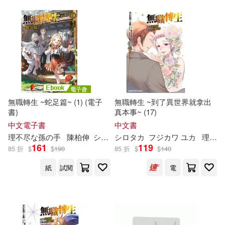
無職轉生 ~蛇足篇~ (1) (電子
無職轉生 ~到了異世界就拿出
書)
真本事~ (17)
中文電子書
中文書
理
不尽
な
孫
の
手
陳柏伸
シロタカ
シロタカ
フジカワ ユカ
理
不尽
161
119
85 折
$
$
190
85 折
$
$
140
紙
試閱
電