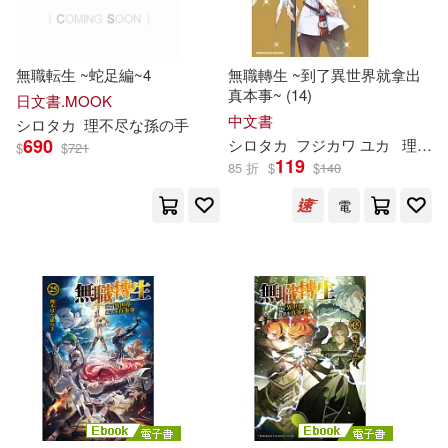
無職転生 ~蛇足編~4
無職轉生 ~到了異世界就拿出
真本事~ (14)
日文書.MOOK
中文書
シロタカ
理
不尽
な
孫
の
手
690
シロタカ
フジカワ ユカ
理
不尽
$
$
721
119
85 折
$
$
140
電