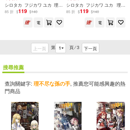
シロタカ
フジカワ ユカ
理
不尽
シロタカ
な
孫
の
手
フジカワ ユカ
小天野
理
不尽
119
119
85 折
$
$
140
85 折
$
$
140
電
電
第
頁 ⁄
3
上一頁
下一頁
搜尋推薦
查詢關鍵字:
, 推薦您可能感興趣的熱
理不尽な孫の手
門商品