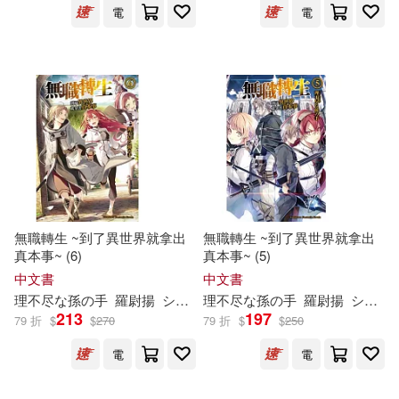
電
電
無職轉生 ~到了異世界就拿出
無職轉生 ~到了異世界就拿出
真本事~ (6)
真本事~ (5)
中文書
中文書
理
不尽
な
孫
の
手
羅尉揚
シロタカ
理
不尽
な
孫
の
手
羅尉揚
シロタカ
213
197
79 折
$
$
270
79 折
$
$
250
電
電