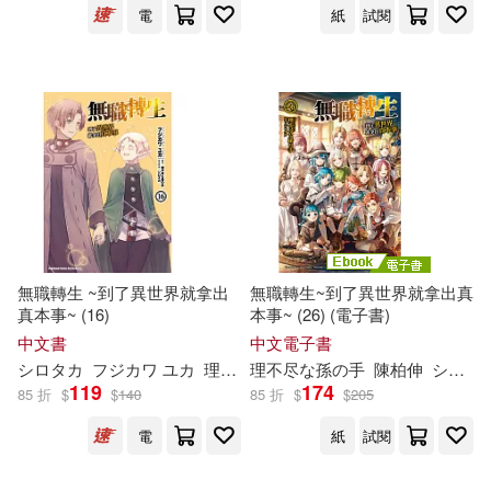
電
紙
試閱
無職轉生 ~到了異世界就拿出
無職轉生~到了異世界就拿出真
真本事~ (16)
本事~ (26) (電子書)
中文書
中文電子書
シロタカ
フジカワ ユカ
理
不尽
理
な
不尽
孫
の
な
手
孫
小天野
の
手
陳柏伸
シロタカ
119
174
85 折
$
$
140
85 折
$
$
205
電
紙
試閱