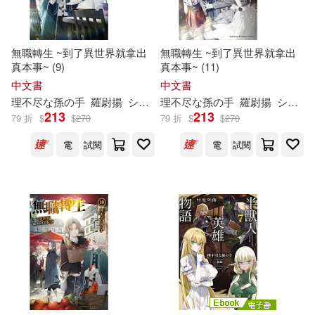
無職轉生 ~到了異世界就拿出
無職轉生 ~到了異世界就拿出
真本事~ (9)
真本事~ (11)
中文書
中文書
理
不尽
な
孫
の
手
羅尉揚
シロタカ
理
不尽
な
孫
の
手
羅尉揚
シロタカ
213
213
79 折
$
$
270
79 折
$
$
270
電
試閱
電
試閱