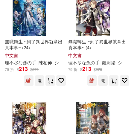
無職轉生 ~到了異世界就拿出
無職轉生 ~到了異世界就拿出
真本事~ (24)
真本事~ (4)
中文書
中文書
理
不尽
な
孫
の
手
陳柏伸
シロタカ
理
不尽
な
孫
の
手
羅尉揚
シロタカ
213
213
79 折
$
$
270
79 折
$
$
270
電
電