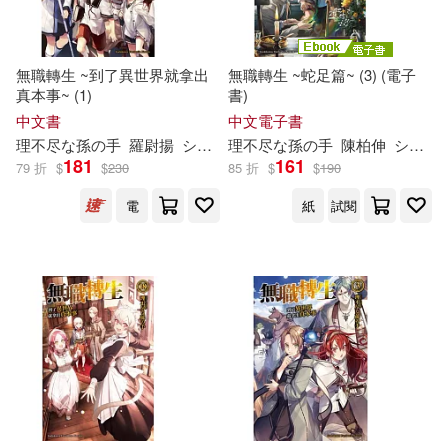
無職轉生 ~到了異世界就拿出
無職轉生 ~蛇足篇~ (3) (電子
真本事~ (1)
書)
中文書
中文電子書
理
不尽
な
孫
の
手
羅尉揚
シロタカ
理
不尽
な
孫
の
手
陳柏伸
シロタカ
181
161
79 折
$
$
230
85 折
$
$
190
電
紙
試閱