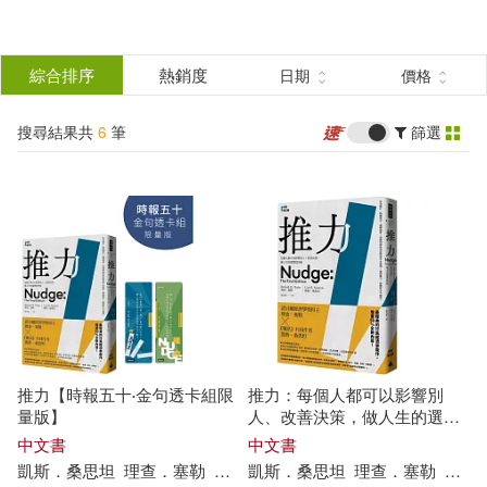
搜
尋
分類
綜合排序
熱銷度
日期
價格
(單選)
結
搜尋結果共
6
筆
篩選
圖書(5)
所有商品(6)
果
電子書(1)
篩
選
展開
作者
(可複選)
推力【時報五十‧金句透卡組限
推力：每個人都可以影響別
凱斯．桑思坦(5)
量版】
人、改善決策，做人生的選擇
設計師【終極增訂版】
中文書
中文書
凱斯
．
桑
思
坦
理查
．
塞勒
張美惠
凱斯
．
桑
思
坦
理查
．
塞勒
張美
理查．塞勒(5)