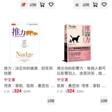
試閱
紙
試閱
可港澳店取(5)
可新加坡店取(5)
可菲律賓店取(5)
上市日期
(可複選)
推力：決定你的健康、財富與
推出你的影響力：每個人都可
快樂
以影響別人、改善決策，做人
一個月內上市新品(1)
生的選擇設計師
中文書
中文書
理查
．
塞勒
、
凱斯
．
桑
思
坦
張美惠
凱斯
．
桑
思
坦
理查
．
塞勒
張美
324
324
9 折
$
$
360
9 折
$
$
360
電子書
(可複選)
試閱
試閱