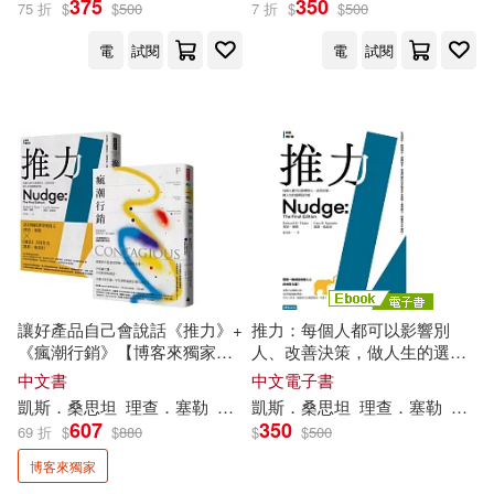
375
350
75 折
$
$
500
7 折
$
$
500
電
試閱
電
試閱
理查．塞勒、凱斯．桑思坦(1)
約拿．博格(1)
出版社
(可複選)
時報出版(6)
讓好產品自己會說話《推力》+
推力：每個人都可以影響別
《瘋潮行銷》【博客來獨家套
人、改善決策，做人生的選擇
書】
設計師【終極增訂版】 (電子
中文書
中文電子書
配送方式
(可複選)
書)
凱斯
．
桑
思
坦
理查
．
塞勒
約拿．博格
凱斯
．
桑
張美惠
思
坦
理查
陳玉娥
．
塞勒
張美
607
350
69 折
$
$
880
$
$
500
可超商取貨(5)
可海外宅配(5)
博客來獨家