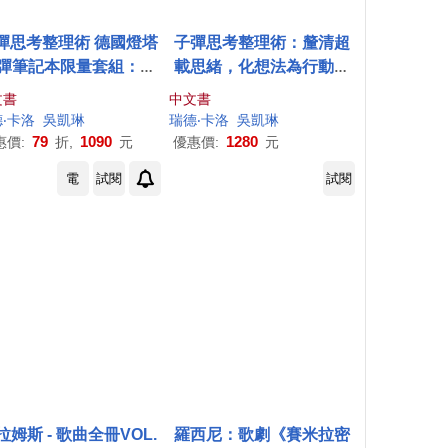
彈思考整理術 德國燈塔
子彈思考整理術：釐清超
彈筆記本限量套組：釐
載思緒，化想法為行動，
超載思緒，化想法為行
專注最重要的事，設計你
文書
中文書
，專注最重要的事，設
想要的人生(全球限量訂製
德
‧
卡洛
吳凱琳
瑞德
‧
卡洛
吳凱琳
計你想要的人生
筆記本套組)
79
1090
1280
惠價:
折,
元
優惠價:
元
電
試閱
試閱
拉姆斯 - 歌曲全冊VOL.
羅西尼：歌劇《賽米拉密