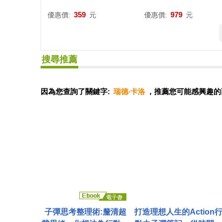
德賽〈女高音〉讓斯〈女
音〉彼得.霍爾〈男高
高音〉潘札瑞拉〈女高
瑞秋.洛伊德〈次女高音
359
979
優惠價:
元
優惠價:
元
音〉珀蒂邦〈女高音〉狄
奧連〈指揮〉英國皇
多娜托〈次女高音〉勒米
劇院管弦樂團與合唱團
厄〈女低音〉米亞諾維奇
洲進口盤 (Blu-ray)(Do
搜尋推薦
〈女低音〉明嘉多〈女低
etti: Lucia di Lamme
音〉布萊恩.昭和〈假聲男
or / Diana Damrau / 
高音〉雅洛斯基〈假聲男
les Catronovo / Ludo
因為您查詢了關鍵字:
瑞德‧卡洛
，推薦您可能感興趣的
高音〉(2CD)(Veritas x2 -
Tézier / Taylor Stayto
Handel: Arcadian Duets
Daniel Oren / Royal 
/ Lamenti / Emmanuelle
a Chorus, Orchestra 
Haïm / Le Concert d’Astr
he Royal Opera Hous
ée (2CD))
Katie Mitchell)
子彈思考整理術:釐清超
打造理想人生的Action