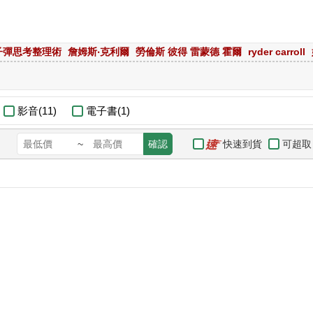
子彈思考整理術
詹姆斯‧克利爾
勞倫斯 彼得 雷蒙德 霍爾
ryder carroll
影音(11)
電子書(1)
快速到貨
可超取
~
確認