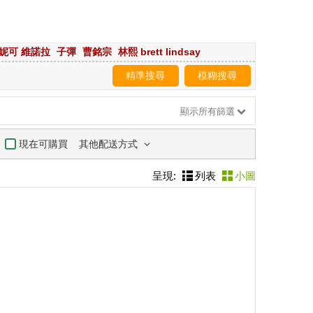
妮可 維諾拉
子彈
曹銘宗
林熙 brett lindsay
精準搜尋
模糊搜尋
顯示所有篩選
其他配送方式
現在可購買
呈現:
列表
小圖