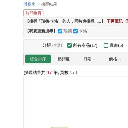
博客來
搜尋結果
熱門搜尋
【搜尋「瑞德‧卡洛」的人，同時也搜尋......】
子彈筆記
【我要重新搜尋】
瑞德
卡洛
分類
所有商品(17)
圖書(5)
(單選)
日期
價格
綜合排序
熱銷度
搜尋結果共
17
筆, 頁數
1
/ 1