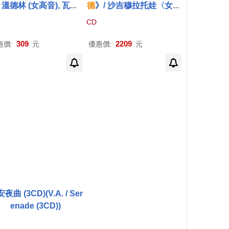
 / 溫德林 (女高音), 瓦倫
德
》/ 沙吉穆拉托娃〈女高
古斯 (女中音) / 卡瑞爾
音〉巴謝洛娜〈次女高
CD
男高音) / 因根帕斯 (男中
音〉帕拉濟〈男中音〉貝
 / 艾森洛爾 (古鋼琴)(Br
瑞‧班克斯〈男高音〉吉安
309
2209
惠價:
元
優惠價:
元
ms: Complete Songs,
路卡‧布拉托〈男低音〉加
l. 3 / Alina Wunderlin
斯帕〈女高音〉大衛‧布特‧
prano), Esther Valent
菲利浦〈男高音〉普拉特
Fieguth (mezzo-sopra
〈男低音〉 艾爾德〈指
), Kieran Carrel (teno
揮〉啟蒙時期管弦樂團與
, Konstantin Ingenpaß
(ROSSINI Semiramide /
aritone), Ulrich Eisenl
Albina Shagimuratova,
ohr (fortepiano))
Daniela Barcellona Mirc
o Palazzi, Barry Banks G
ianluca Buratto Orchestr
a of the Age of Enlighte
nment Sir Mark Elder, co
夜曲 (3CD)(V.A. / Ser
nductor 4CD)
enade (3CD))