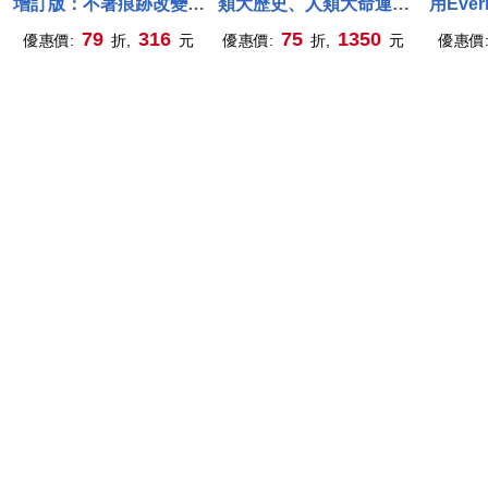
增訂版：不著痕跡改變顧
類大歷史、人類大命運、
用Eve
客的認知，成交率最強的
21世紀的21堂課
任
79
316
75
1350
優惠價:
折,
元
優惠價:
折,
元
優惠價
銷售方程式