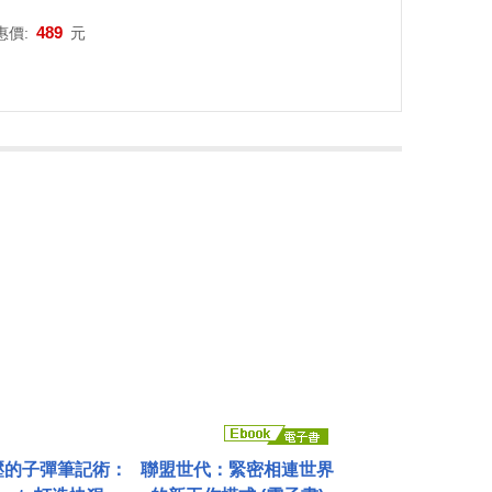
489
惠價:
元
壓的子彈筆記術：
聯盟世代：緊密相連世界