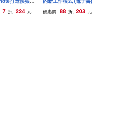
rnote打造快狠準
的新工作模式 (電子書)
務整理系統
7
224
88
203
:
折,
元
優惠價:
折,
元