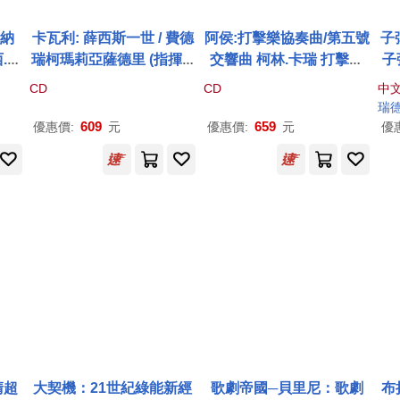
瓦納
卡瓦利: 薛西斯一世 / 費德
阿侯:打擊樂協奏曲/第五號
子
西.西
瑞柯瑪莉亞薩德里 (指揮) /
交響曲 柯林.卡瑞 打擊樂
子
 保
巴洛克管弦樂團 (2CD)(Ca
器 斯洛波德紐克 指揮 拉
清
CD
CD
中
·霍
valli: Il Xerse/ Federico
赫蒂交響樂團(Colin Curri
動
瑞
爾伯
Maria Sardelli (conducto
e / Aho – Sieidi & Symph
609
659
優惠價:
元
優惠價:
元
優
團 /
r) / Baroque Orchestra M
ony No.5)
Cor
odo Antiquo (2CD))
r: B
e Si
 Pa
 Ha
 Gil
o Gu
ymph
清超
大契機：21世紀綠能新經
歌劇帝國─貝里尼：歌劇
布