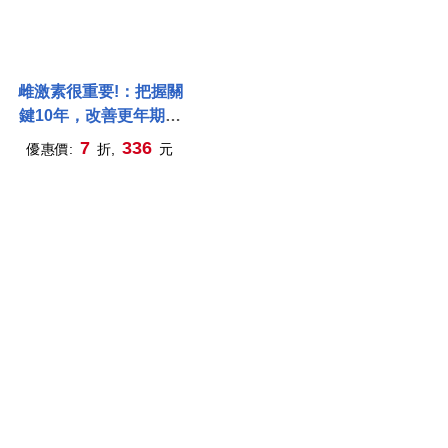
雌激素很重要!：把握關
鍵10年，改善更年期不
適，遠離乳癌、心臟病、
7
336
優惠價:
折,
元
骨質疏鬆和失智