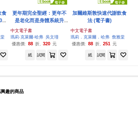
飲食
更年期完全聖經：更年不
加爾維斯敦快速代謝飲食
0%
是老化而是身體系統升
法 (電子書)
水化
級，從前期到後期都能接
中文電子書
中文電子書
，縮
住妳的身心照護指南 (電子
雅棠
瑪莉
‧
克萊爾
‧
哈弗
吳文瑾
瑪莉
．
克萊爾
．
哈弗
詹雅棠
胖。
書)
88
320
88
251
優惠價:
折,
元
優惠價:
折,
元
紙
試閱
紙
試閱
感興趣的商品