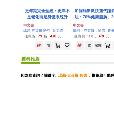
更年期完全聖經：更年不
加爾維斯敦快速代謝
是老化而是身體系統升
法：70%健康脂肪、2
級，從前期到後期都能接
蛋白質，搭配10%碳
中文書
中文書
住妳的身心照護指南
合物，萬人驗證成功
瑪莉
‧
克萊爾
‧
哈弗
吳文瑾
瑪莉
．
克萊爾
．
哈弗
詹
小腹、抗發炎、不復
79
410
9
378
優惠價:
折,
元
優惠價:
折,
元
電
電
試閱
搜尋推薦
因為您查詢了關鍵字:
瑪莉‧克萊爾‧哈弗
，推薦您可能