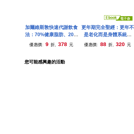
加爾維斯敦快速代謝飲食
更年期完全聖經：更年不
法：70%健康脂肪、20%
是老化而是身體系統升
蛋白質，搭配10%碳水化
級，從前期到後期都能接
9
378
88
320
優惠價:
折,
元
優惠價:
折,
元
合物，萬人驗證成功，縮
住妳的身心照護指南 (電
小腹、抗發炎、不復胖。
子書)
您可能感興趣的活動