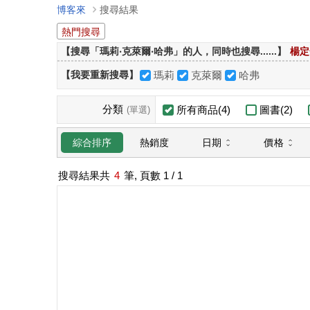
博客來
搜尋結果
熱門搜尋
【搜尋「瑪莉‧克萊爾‧哈弗」的人，同時也搜尋......】
楊定
【我要重新搜尋】
瑪莉
克萊爾
哈弗
分類
所有商品(4)
圖書(2)
(單選)
日期
價格
綜合排序
熱銷度
搜尋結果共
4
筆, 頁數
1
/ 1