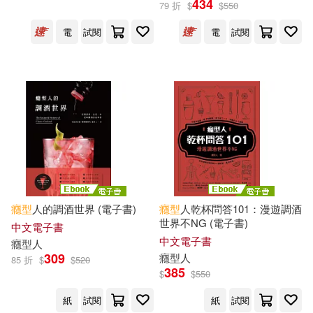
434
79 折
$
$
550
電
試閱
電
試閱
大衛・卡普蘭(1)
尼克・福查德(1)
艾力克斯・戴(1)
艾力克斯・戴(Alex Day)、大衛・
卡普蘭(David Kaplan)、尼克・福
查德(Nick Fauchald)(1)
癮
型
人的調酒世界 (電子書)
癮
型
人乾杯問答101：漫遊調酒
世界不NG (電子書)
中文電子書
出版社
(可複選)
中文電子書
癮
型
人
309
癮
型
人
85 折
$
$
520
385
$
$
550
麥浩斯(6)
尖端(2)
紙
試閱
紙
試閱