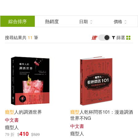
搜
尋
分類
綜合排序
熱銷度
日期
價格
(單選)
結
搜尋結果共
11
筆
篩選
圖書(6)
所有商品(11)
果
電子書(5)
篩
選
展開
作者
(可複選)
癮
型
人的調酒世界
癮
型
人乾杯問答101：漫遊調酒
癮型人(5)
慶優(2)
世界不NG
中文書
中文書
癮
型
人
410
癮
型
人
79 折
$
$
520
戴夫•阿諾德(2)