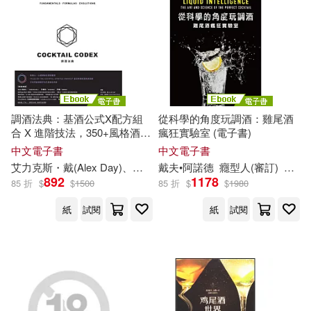
電子書
(可複選)
適合手機平板閱讀(1)
調酒法典：基酒公式X配方組
從科學的角度玩調酒：雞尾酒
適合平板閱讀(4)
合 X 進階技法，350+風格酒譜
瘋狂實驗室 (電子書)
全解析 (電子書)
中文電子書
中文電子書
艾力克斯・戴(Alex Day)、大衛・卡普蘭(David Kaplan)、尼克・福查德(Nick Fauchald)
戴夫•阿諾德
癮
型
人
(審訂)
邱喜
892
1178
其他
85 折
$
$
1500
85 折
$
$
1980
(可複選)
紙
試閱
紙
試閱
現在可購買商品(9)
作者/演唱/譯/編/繪(9)
價格