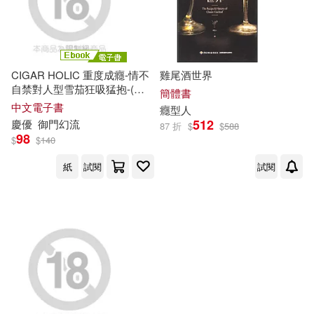
-
範圍
CIGAR HOLIC 重度成癮-情不
雞尾酒世界
自禁對人型雪茄狂吸猛抱-(全)
簡體書
(電子書)
中文電子書
癮
型
人
512
慶優
御門幻流
87 折
$
$
588
98
$
$
140
紙
試閱
試閱