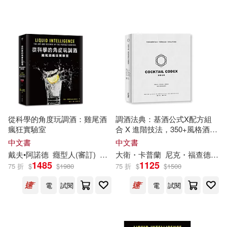
積木文化(2)
中國輕工業出版社(1)
配送方式
(可複選)
可超商取貨(6)
可海外宅配(5)
從科學的角度玩調酒：雞尾酒
調酒法典：基酒公式X配方組
瘋狂實驗室
合 X 進階技法，350+風格酒譜
全解析
中文書
中文書
可港澳店取(4)
戴夫•阿諾德
癮
型
人
(審訂)
邱喜麗
大衛・卡普蘭
尼克・福查德
艾
1485
1125
75 折
$
$
1980
75 折
$
$
1500
可新加坡店取(4)
電
試閱
電
試閱
可菲律賓店取(4)