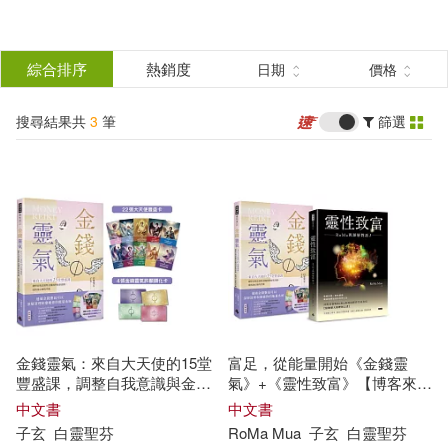
搜
尋
分類
綜合排序
熱銷度
日期
價格
(單選)
結
搜尋結果共
3
筆
篩選
圖書(2)
所有商品(3)
果
電子書(1)
篩
選
展開
作者
(可複選)
金錢靈氣：來自大天使的15堂
富足，從能量開始《金錢靈
子玄(3)
白靈聖芬(3)
豐盛課，調整自我意識與金錢
氣》+《靈性致富》【博客來獨
間的能量流動，達到身心靈的
家套書】
中文書
中文書
平衡 (隨書附贈：獨家22張大
子玄
白
靈聖
芬
RoMa Mua
子玄
白
靈聖
芬
RoMa Mua(1)
天使豐盛卡+4張金錢靈氣許願