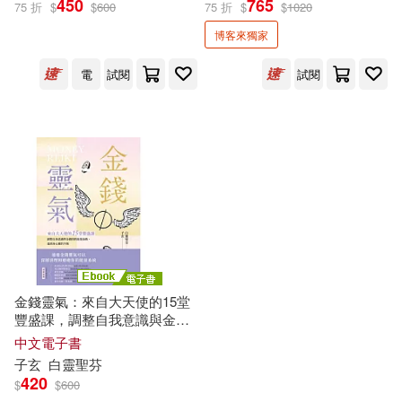
450
765
75 折
$
$
600
75 折
$
$
1020
顯化卡+收納絨布袋)
博客來獨家
出版社
(可複選)
電
試閱
試閱
時報出版(3)
配送方式
(可複選)
可超商取貨(2)
可海外宅配(1)
金錢靈氣：來自大天使的15堂
豐盛課，調整自我意識與金錢
可港澳店取(1)
間的能量流動，達到身心靈的
中文電子書
平衡 (電子書)
子玄
白
靈聖
芬
可新加坡店取(1)
420
$
$
600