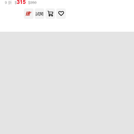
315
9 折
$
$
350
瑞昇(1)
試閱
配送方式
(可複選)
可超商取貨(1)
可海外宅配(1)
可港澳店取(1)
可新加坡店取(1)
可菲律賓店取(1)
重新設定
確認
其他
(可複選)