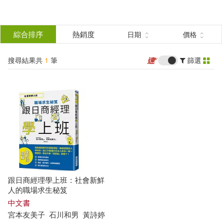
搜
尋
分類
綜合排序
熱銷度
日期
價格
(單選)
結
搜尋結果共
1
筆
篩選
圖書(1)
所有商品(1)
果
展開
篩
選
作者
(可複選)
宮本友美子(1)
石川和男(1)
跟日商經理學上班：社會新鮮
人的職場求生秘笈
出版社
中文書
(可複選)
宮本
友
美子
石川
和
男
黃詩婷