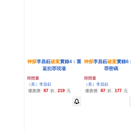
神探
李昌鈺
破案
實錄4︰重
神探
李昌鈺
破案
實錄6
返犯罪現場
罪密碼
簡體書
簡體書
（美）李昌鈺
（美）李昌鈺
87
219
87
177
優惠價:
折,
元
優惠價:
折,
元