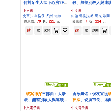
何對陌生人卸下心房?FBI
殺、無差別殺人與連
剖析第一起網路連續殺人
人犯，FBI探員剖繪犯
中文書
中文書
案
機
史蒂芬‧辛格勒
約翰‧道格拉斯
陳四平
約翰‧道格拉斯
馬克‧歐爾薛克
79
221
7
224
優惠價:
折,
元
優惠價:
折,
元
電
試閱
電
試閱
破案
神探
三部曲：大屠
勇敢無懼：侯友宜從
殺、無差別殺人與連續殺
神探
、硬漢市長、邁
人犯，FBI探員剖繪犯罪動
統之路的堅定勇氣與
中文電子書
中文電子書