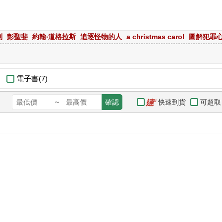
列
彭聖斐
約翰‧道格拉斯
追逐怪物的人
a christmas carol
圖解犯罪
電子書(7)
快速到貨
可超取
~
確認