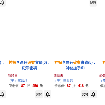
試閱
)：
神探
李昌鈺
破案
實錄(6)：
神探
李昌鈺
破案
實錄(5)：
犯罪密碼
神秘血手印
簡體書
簡體書
簡
（美）李昌鈺
（美）李昌鈺
（
87
459
87
418
優惠價:
折,
元
優惠價:
折,
元
優
試閱
試閱