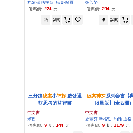
機 (電子書)
(電子書)
約翰‧道格拉斯
馬克‧歐爾薛克
劉體中
張芳榮
霍達文
224
294
優惠價:
元
優惠價:
元
紙
試閱
紙
試閱
三分鐘
破案
小
神探
啟發邏
破案
神探
系列套書【
輯思考的益智書
限量版】(全四冊)
中文書
中文書
米勒
史蒂芬‧辛格勒
約翰‧道格拉斯
9
144
9
1179
優惠價:
折,
元
優惠價:
折,
元