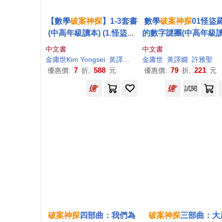
【數學
破案
神探
】1-3套書
數學
破案
神探
01怪盜
(中高年級讀本) (1.怪盜羅
的數字謎團(中高年級讀
蘋的數字謎團/2.怪盜羅蘋
中文書
中文書
的圖形密碼/3怪盜羅蘋的
金庸世Kim Yongsei
黃譯嫺
許雅聖Heo Asung
金庸世
黃譯嫺
許雅聖
密室陷阱)(어린이 수사대
7
588
79
221
優惠價:
折,
元
優惠價:
折,
元
넘버스)
試閱
破案
神探
四部曲：我們為
破案
神探
三部曲：大