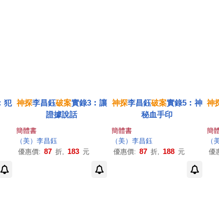
︰犯
神探
李昌鈺
破案
實錄3︰讓
神探
李昌鈺
破案
實錄5︰神
神
證據說話
秘血手印
簡體書
簡體書
簡
（美）李昌鈺
（美）李昌鈺
（
87
183
87
188
優惠價:
折,
元
優惠價:
折,
元
優