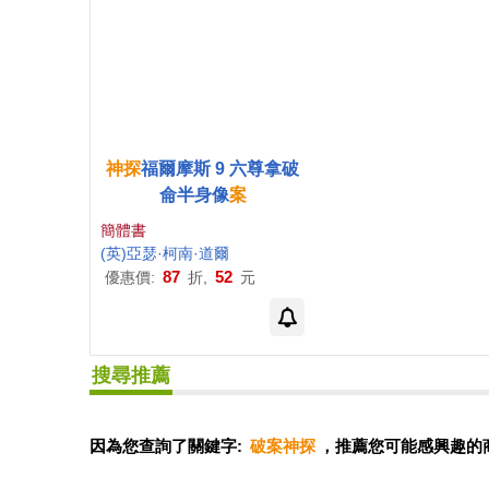
神探
福爾摩斯 9 六尊拿破
侖半身像
案
簡體書
(英)亞瑟·柯南·道爾
87
52
優惠價:
折,
元
搜尋推薦
因為您查詢了關鍵字:
破案神探
，推薦您可能感興趣的