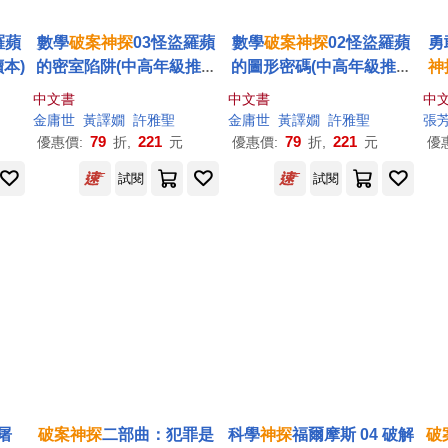
羅蘋
數學
破案
神探
03怪盜羅蘋
數學
破案
神探
02怪盜羅蘋
勇
本)
的密室陷阱(中高年級推理
的圖形密碼(中高年級推理
神
讀本)
讀本)
統
中文書
中文書
中
金庸世
黃譯嫺
許雅聖
金庸世
黃譯嫺
許雅聖
張
79
221
79
221
優惠價:
折,
元
優惠價:
折,
元
優
試閱
試閱
屠
破案
神探
二部曲：犯罪是
科學
神探
福爾摩斯 04 破解
破