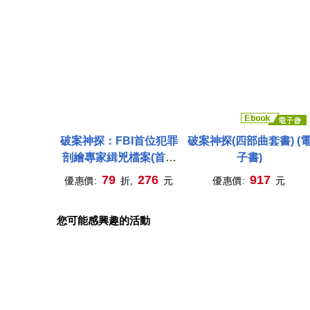
破案神探：FBI首位犯罪
破案神探(四部曲套書) (
剖繪專家緝兇檔案(首部
子書)
曲)
79
276
917
優惠價:
折,
元
優惠價:
元
您可能感興趣的活動