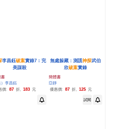
探
李昌鈺
破案
實錄7︰完
無處躲藏：測謊
神探
武伯
美謀殺
欣
破案
實錄
體書
簡體書
美）李昌鈺
亞靜
87
183
87
125
惠價:
折,
元
優惠價:
折,
元
試閱