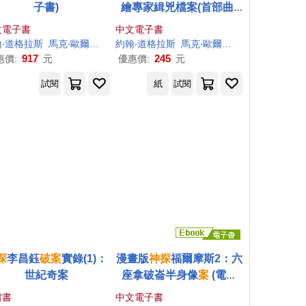
子書)
繪專家緝兇檔案(首部曲)
(電子書)
文電子書
中文電子書
‧道格拉斯
馬克‧歐爾薛克
劉婉俐
約翰‧道格拉斯
吳家恆
馬克‧歐爾薛克
張琰
李惠珍
劉婉俐
吳家
917
245
惠價:
元
優惠價:
元
試閱
紙
試閱
探
李昌鈺
破案
實錄(1)：
漫畫版
神探
福爾摩斯2：六
世紀奇案
座拿破崙半身像
案
(電子
書)
體書
中文電子書