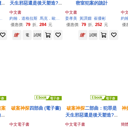
續殺
天生邪惡還是後天塑造? F
密室犯案的詭計
罪動
BI探員側寫連續殺人魔
中文書
中文書
中
劉體中
約翰．道格拉斯
霍達文
馬克．歐爾薛克
姜孝美
葛佳琳
黃譯嫺
崔優彬
約翰
79
284
79
252
優惠價:
折,
元
優惠價:
折,
元
優
電
試閱
試閱
破案
破案
神探
四部曲 (電子書)
破案
神探
二部曲：犯罪是
神
向總
天生邪惡還是後天塑造? F
溫暖
BI探員側寫連續殺人魔 (電
中文電子書
中文電子書
簡