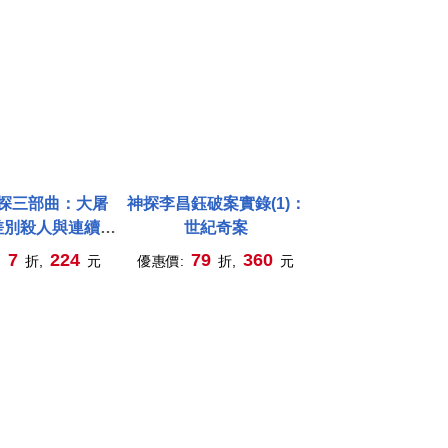
探三部曲：大屠
神探李昌鈺破案實錄(1)：
差別殺人與連續殺
世紀奇案
BI探員剖繪犯罪
7
224
79
360
:
折,
元
優惠價:
折,
元
動機