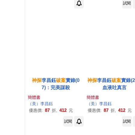
試閱
神探
李昌鈺
破案
實錄(0
神探
李昌鈺
破案
實錄(2
7)：完美謀殺
血液吐真言
簡體書
簡體書
（美）李昌鈺
（美）李昌鈺
87
412
87
412
優惠價:
折,
元
優惠價:
折,
元
試閱
試閱