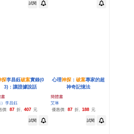
試閱
神探
李昌鈺
破案
實錄(0
心理
神探
：
破案
專家的超
3)：讓證據說話
神奇記憶法
體書
簡體書
美）李昌鈺
艾琳
87
407
87
188
惠價:
折,
元
優惠價:
折,
元
試閱
試閱