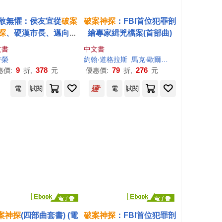
敢無懼：侯友宜從
破案
破案
神探
：FBI首位犯罪剖
探
、硬漢市長、邁向總
繪專家緝兇檔案(首部曲)
之路的堅定勇氣與溫暖
文書
中文書
芳榮
約翰‧道格拉斯
馬克‧歐爾薛克
劉婉俐
吳家
9
378
79
276
惠價:
折,
元
優惠價:
折,
元
電
試閱
電
試閱
案
神探
(四部曲套書) (電
破案
神探
：FBI首位犯罪剖