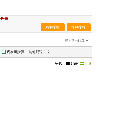
心理學
精準搜尋
模糊搜尋
顯示所有篩選
其他配送方式
現在可購買
呈現:
列表
小圖