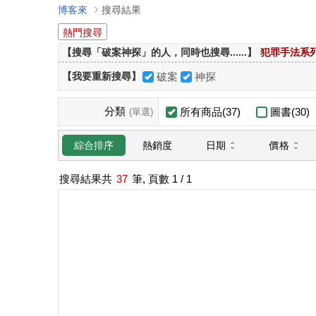
博客來
搜尋結果
熱門搜尋
【搜尋「破案神探」的人，同時也搜尋......】
犯罪手法系
【我要重新搜尋】
破案
神探
分類
所有商品(37)
圖書(30)
(單選)
日期
價格
綜合排序
熱銷度
搜尋結果共
37
筆, 頁數
1
/ 1