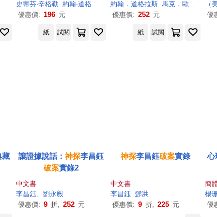
子書)
史蒂芬‧辛格勒
約翰‧道格拉斯
陳四平
約翰．道格拉斯
馬克．歐爾薛克
（
196
252
優惠價:
元
優惠價:
元
優
紙
試閱
紙
試閱
典藏
讓證據說話：
神探
李昌鈺
神探
李昌鈺
破案
實錄
心
破案
實錄2
中文書
中文書
簡
馬克‧歐爾薛克
李昌鈺、劉永毅
劉婉俐
吳家恆
張琰
李昌鈺
李惠珍
鄧洪
陳四平
楊
9
252
9
225
優惠價:
折,
元
優惠價:
折,
元
優