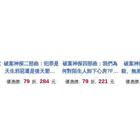
電
破案神探二部曲：犯罪是
破案神探四部曲：我們為
破案神
天生邪惡還是後天塑造?
何對陌生人卸下心房?FBI
殺、無
FBI探員側寫連續殺人魔
剖析第一起網路連續殺人
人犯，F
79
284
79
221
優惠價:
折,
元
優惠價:
折,
元
優惠價
案