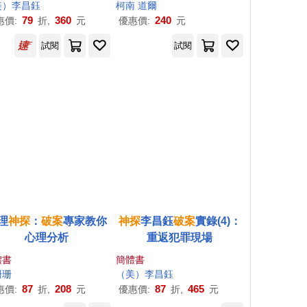
美）李昌鈺
葛佳琳
柯南 道爾
79
360
240
惠價:
折,
元
優惠價:
元
試閱
試閱
理
神探
：
破案
專家教你
神探
李昌鈺
破案
實錄(4)：
心理分析
重返犯罪現場
體書
簡體書
珊珊
（美）李昌鈺
87
208
87
465
惠價:
折,
元
優惠價:
折,
元