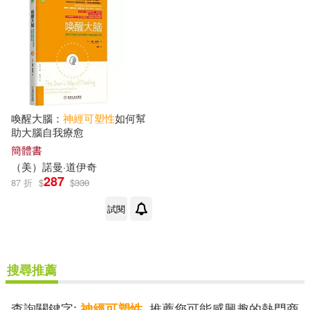
喚醒大腦：
神經
可塑性
如何幫
助大腦自我療愈
簡體書
（美）諾曼·道伊奇
287
87 折
$
$
330
試閱
搜尋推薦
查詢關鍵字:
, 推薦您可能感興趣的熱門商
神經可塑性