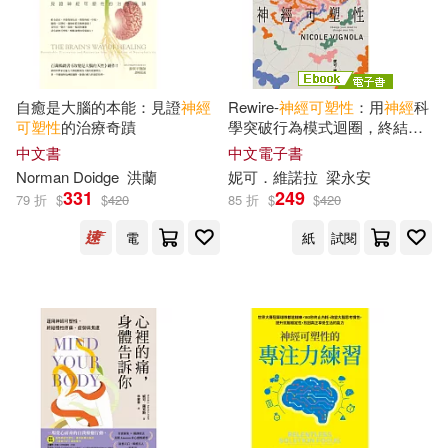
自癒是大腦的本能：見證
神經
Rewire-
神經
可塑性
：用
神經
科
可塑性
的治療奇蹟
學突破行為模式迴圈，終結焦
慮、恐慌和憂鬱，實現最佳的
中文書
中文電子書
心理健康 (電子書)
Norman Doidge
洪蘭
妮可．維諾拉
梁永安
331
249
79 折
$
$
420
85 折
$
$
420
電
紙
試閱