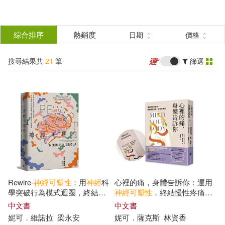
搜
尋
分類
綜合排序
熱銷度
日期
價格
(單選)
結
搜尋結果共
21
筆
篩選
圖書(15)
所有商品(21)
果
電子書(6)
篩
選
展開
作者
(可複選)
Rewire-
神經
可塑性
：用
神經
科
心裡的痛，身體告訴你：運用
Norman Doidge(3)
Nicole(2)
學突破行為模式迴圈，終結焦
神經
可塑性
，終結慢性疼痛、
慮、恐慌和憂鬱，實現最佳的
疲勞與焦慮【首刷限量贈品：
中文書
中文書
心理健康
第一本運用
神經
可塑性
開發的
妮可．維諾拉
梁永安
妮可．薩克斯
林資香
Vignola(2)
《情緒日記》練習別冊】