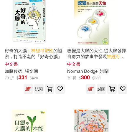
其他
(可複選)
現在可購買商品(17)
價格
好奇的大腦：
神經
可塑性
的祕
改變是大腦的天性-從大腦發揮
-
範圍
密，打造不老的「好奇心腦」
自癒力的故事中發現
神經
可塑
性
中文書
中文書
加藤俊德
張文朝
Norman Doidge
洪蘭
331
300
79 折
$
$
420
79 折
$
$
380
試閱
試閱