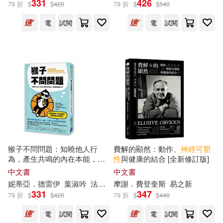
331
426
79 折
$
$
420
79 折
$
$
540
電
試閱
電
試閱
傑森‧塞爾克博士(2)
展開
妮可．維諾拉(2)
出版社
(可複選)
妮可．薩克斯(2)
遠流(3)
Ingram(2)
妮蒂亞．德雷伊(2)
啟示(2)
天下雜誌(2)
愛倫‧里得博士(2)
猴子不問問題：知曉他人行
費解的顯然：動作、
神經
可塑
為，產生共鳴的內在本能，陪
性
與健康的結合 [全新修訂版]
心靈工坊(2)
馬可孛羅(2)
展開
你幽默面對人生(啟動鏡像
神經
中文書
中文書
元、活化多巴胺、善用
神經
可
摩謝．費登奎斯(2)
妮蒂亞．德雷伊
葉淑吟
法蘭西斯柯．歐雷亞
摩謝．費登奎斯
易之新
塑性
，在日常生活情境秒懂人
麥田(2)
331
347
79 折
$
$
420
79 折
$
$
440
配送方式
類行為，不再過度反應與思考)
(可複選)
丹．托馬蘇洛(1)
加藤俊德(1)
電
試閱
電
試閱
北京科學技術出版社(1)