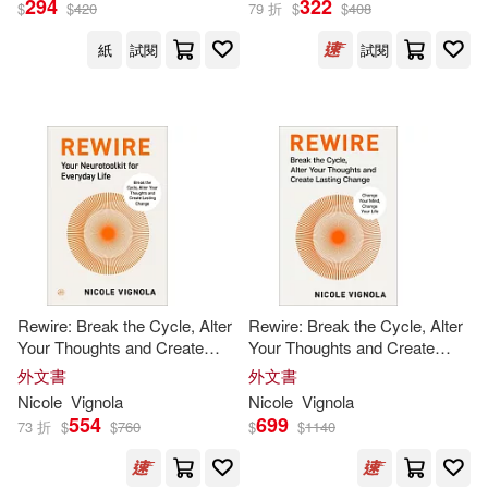
294
322
$
$
420
79 折
$
$
408
紙
試閱
試閱
Rewire: Break the Cycle, Alter
Rewire: Break the Cycle, Alter
Your Thoughts and Create
Your Thoughts and Create
Lasting Change (Your
Lasting Change (Your
外文書
外文書
Neurotoolkit for Everyday Life)
Neurotoolkit for Everyday Life)
Nicole
Vignola
Nicole
Vignola
554
699
73 折
$
$
760
$
$
1140