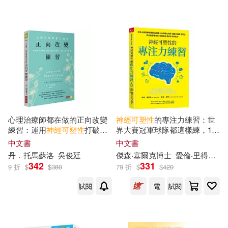
可超商取貨(15)
（以）摩謝·費登奎斯(1)
商業周刊(1)
可海外宅配(15)
（美）諾曼·道伊奇(1)
天津科技翻譯出版公司(1)
可港澳店取(15)
（美）路易斯·科佐林諾(1)
好的文化(1)
可新加坡店取(15)
（美）黛博拉·S.尼古拉斯-拉森(1)
心理治療師都在做的正向改變
神經
可塑性
的專注力練習：世
機械工業出版社(1)
練習：運用
神經
可塑性
打破負
界大賽冠軍球隊都這樣練，180
可菲律賓店取(15)
面思考慣性，找回人生主動權
秒終止內耗，改變大腦思考慣
中文書
中文書
性，提升抗壓穩定性，找回真
華東師範大學出版社(1)
丹．托馬蘇洛
吳俊廷
傑森‧塞爾克博士
愛倫‧里得博士
正享受生活的能力
342
331
9 折
$
$
380
79 折
$
$
420
電子書
(可複選)
試閱
電
試閱
適合手機平板閱讀(6)