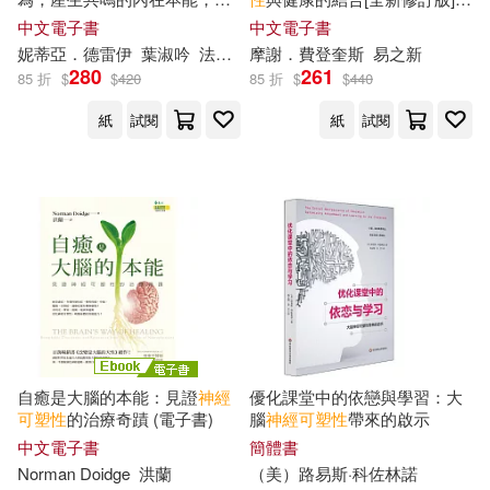
你幽默面對人生(啟動鏡像
神經
(電子書)
中文電子書
中文電子書
元、活化多巴胺、善用
神經
可
妮蒂亞．德雷伊
葉淑吟
法蘭西斯柯．歐雷亞
摩謝．費登奎斯
易之新
塑性
，在日常生活情境秒懂人
280
261
85 折
$
$
420
85 折
$
$
440
類行為，不再過度反應與思考)
(電子書)
紙
試閱
紙
試閱
自癒是大腦的本能：見證
神經
優化課堂中的依戀與學習：大
可塑性
的治療奇蹟 (電子書)
腦
神經
可塑性
帶來的啟示
中文電子書
簡體書
Norman Doidge
洪蘭
（美）路易斯·科佐林諾