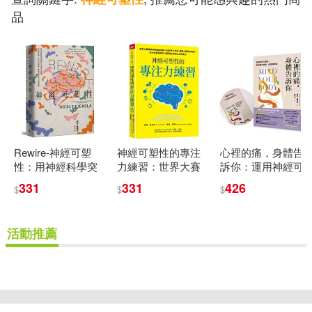
品
Rewire-神經可塑
神經可塑性的專注
心裡的痛，身體告
性：用神經科學突
力練習：世界大賽
訴你：運用神經可
破行為模式迴圈，
冠軍球隊都這樣
塑性，終結慢性疼
331
331
426
$
$
$
終結焦慮、恐慌和
練，180秒終止內
痛、疲勞與焦慮
憂鬱，實現最佳的
耗，改變大腦思考
【首刷限量贈品：
心理健康
慣性，提升抗壓穩
第一本運用神經可
活動推薦
定性，找回真正享
塑性開發的《情緒
受生活的能力
日記》練習別冊】
重新設定
確認