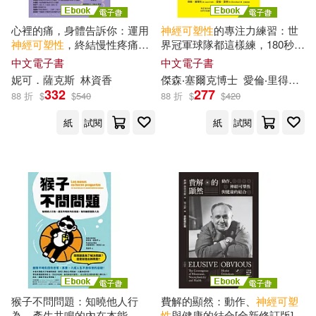
心裡的痛，身體告訴你：運用
神經
可塑性
的專注力練習：世
神經
可塑性
，終結慢性疼痛、
界冠軍球隊都這樣練，180秒終
疲勞與焦慮 (電子書)
止內耗，改變大腦思考慣性，
中文電子書
中文電子書
提升抗壓穩定性，找回真正享
妮可．薩克斯
林資香
傑森‧塞爾克博士
愛倫‧里得博士
受生活的能力 (電子書)
332
277
88 折
$
$
540
88 折
$
$
420
紙
試閱
紙
試閱
猴子不問問題：知曉他人行
費解的顯然：動作、
神經
可塑
為，產生共鳴的內在本能，陪
性
與健康的結合[全新修訂版]