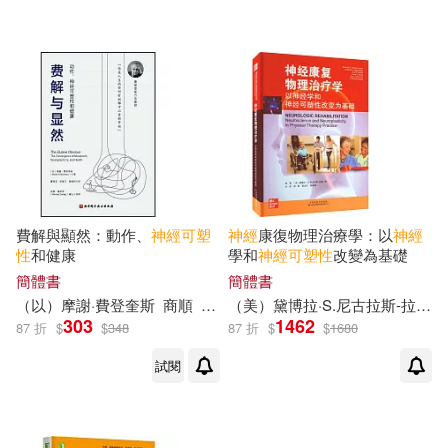
費解與顯然：動作、
神經
可塑
神經
康復物理治療學：以
神經
性
和健康
學和
神經
可塑性
改變為基礎
簡體書
簡體書
（以）摩謝·費登奎斯
商順
曹曉東
郭建江
（美）黛博拉·S.尼古拉斯-拉森
303
1462
87 折
$
$
348
87 折
$
$
1680
試閱