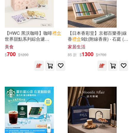
陳磊·半小時漫畫團隊(1)
雍．卡拉森(1)
【HWC 黑沃咖啡】咖啡
禮盒
【日本香彩堂】京都百樂香|線
世界甜點系列綜合濾
香
禮盒
9款(附線香座) ‧ 石庭 (木
雷蒙‧布力格(1)
掛-10gX40入/
盒
蓮/香草/茉莉/綠茶/竹/楠/白檀/
美食
家居生活
咖啡/沈香)
700
1300
$
$
1200
85 折
$
$
1700
青林國際出版(1)
顧衡(1)
飛樂鳥，國圖創新(1)
馬未都(1)
驚奇和睿(1)
高橋奈菜(1)
高洪波(1)
鮑爾吉·原野(1)
鹵貓(1)