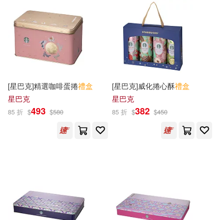
可超商取貨(1558)
FunHouse師資團隊(2)
上誼文化公司(7)
可海外宅配(943)
RINGRING(2)
中信出版社(7)
可港澳店取(624)
Rod Campbell(2)
[星巴克]精選咖啡蛋捲
禮盒
[星巴克]威化捲心酥
禮盒
湖南文藝出版社(7)
世一(6)
可新加坡店取(623)
星巴克
星巴克
Sam McBratney(2)
493
382
85 折
$
$
580
85 折
$
$
450
同心出版社(6)
可菲律賓店取(629)
Sweet Paper(2)
Macmillan UK(5)
世一出版社(2)
上市日期
(可複選)
Penguin Group UK(5)
余治瑩，白米等(2)
一個月內上市新品(331)
Universal(5)