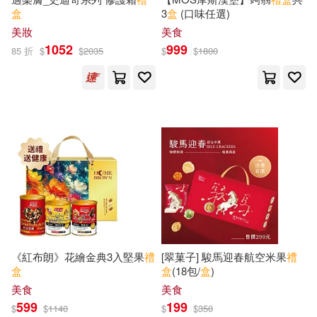
盒
3
盒
(口味任選)
聖．修伯里(1)
肚臍媽喜多(1)
美妝
美食
1052
999
85 折
$
$
2035
$
$
1800
肚臍爸小冰(1)
花藝在線(1)
英國HIT娛樂公司著(1)
英國HIT娛樂有限公司(1)
英國吉尼斯世界紀錄有限公司(1)
英國娛樂壹有限公司出品；安韶
（改編）(1)
《紅布朗》花繪金典3入堅果
禮
[翠菓子] 駿馬迎春航空米果
禮
盒
盒
(18包/
盒
)
茱麗葉(1)
莉·霍奇金森(1)
美食
美食
599
199
$
$
1140
$
$
350