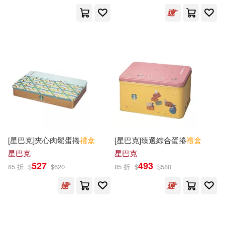
星巴克(31)
日用清潔(10)
（韓）艾德蘭(5)
京鼎動漫(4)
展開
休閒生活(19)
婦幼生活(486)
北京小紅花圖書工作室(4)
出版社
(可複選)
餐廚生活(1116)
電子票證(1)
Eric Hill(3)
G.V.傑納頓(3)
人民郵電出版社(25)
鞋包配件(1381)
票券(11)
世一文化編輯群(3)
八路(3)
Ingram(16)
得利影視(15)
[星巴克]夾心肉鬆蛋捲
禮盒
[星巴克]臻選綜合蛋捲
禮盒
寵物生活(5)
玲廊滿藝(1)
根華編輯部(3)
楊紅櫻(3)
星巴克
星巴克
中國少年兒童出版社(12)
展開
527
493
85 折
$
$
620
85 折
$
$
580
電子書(1)
童趣童樂(3)
賽雷(3)
二十一世紀出版社(8)
配送方式
(可複選)
(比)古森(2)
譯林出版社(8)