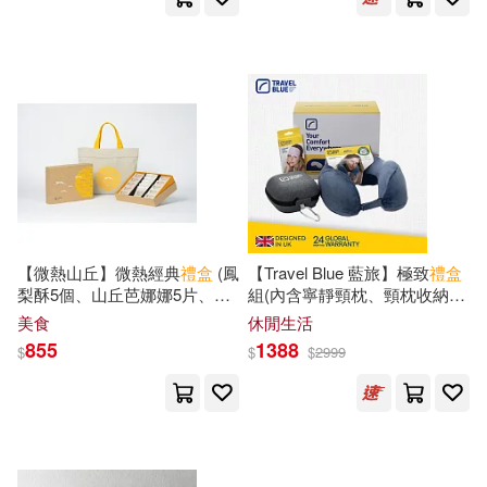
法醫秦明(1)
洪敦遠(1)
美勞教育(1)
聯成(1)
洪福田(1)
清野幸子(1)
臺灣麥克(1)
良品文化(1)
溫碧珠(1)
炫睛科技(1)
花山文藝出版社(1)
華研(1)
烽火戲諸侯(1)
王浦羽(1)
行政院農業委員會漁業署(1)
【微熱山丘】微熱經典
禮盒
(鳳
【Travel Blue 藍旅】極致
禮盒
王海玲(1)
王瑋(1)
梨酥5個、山丘芭娜娜5片、蘋
組(內含寧靜頸枕、頸枕收納
盒
財團法人公共電視文化事業基金會
果酥5個)
、豪華眼罩) 藍色
美食
休閒生活
(1)
855
1388
$
$
$
2999
琳達(1)
田中美加(1)
貿騰(1)
道聲出版社(1)
田原編著(1)
畢丹(1)
遠流(1)
邦聯文化(1)