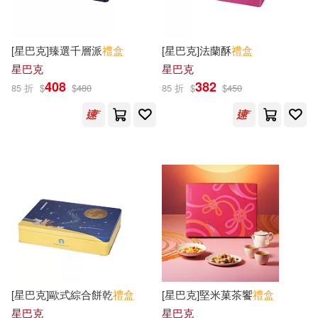
天蠶土豆(2)
幼福編輯部(2)
本週上市新品(79)
中國畫報出版社(5)
[星巴克]臻選千層派
禮盒
[星巴克]法蘭酥
禮盒
幾米(2)
北京出版社(5)
時報出版(5)
星巴克
星巴克
電子書
(可複選)
408
382
85 折
$
$
480
85 折
$
$
450
新雅兒童教育研究中心(2)
浙江少年兒童出版社(5)
適合平板閱讀(1)
新雅編輯部(2)
星球研究所(2)
中國人口出版社(4)
曲聲瑤(2)
本社編(2)
其他
(可複選)
中華飲食文化(4)
中藝(4)
林硯俞(2)
楊棋茵(2)
現在可購買商品(4186)
双美生活文創(4)
海豚傳媒(2)
價格
-
外語教學與研究出版社(4)
範圍
[星巴克]歐式綜合餅乾
禮盒
[星巴克]堅米菓茶饗
禮盒
目川文化編輯小組(2)
星巴克
星巴克