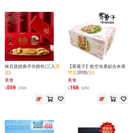
天津楊柳青畫社(1)
幼兒畫報圖書編輯部(1)
字畝文化(1)
幾米 Jimmy Liao(1)
安徽科學技術出版社(1)
廖偉棠(1)
小魯文化(1)
林百貨經典手作餅乾(三入
禮
【翠菓子】航空米果綜合米果
廣東奧飛動漫文化股份有限公司(1)
盒
)
禮盒
(20包/
盒
)
山東友誼出版社(1)
常春藤(1)
美食
美食
張嘉佳(1)
張大春(1)
559
168
$
$
599
$
$
250
平裝本(1)
廈門大學出版社(1)
張或華(1)
張秀勤(1)
廣西師範大學出版社(1)
張角倫(1)
張辰亮(1)
延邊大學出版社(1)
悅鈞(1)