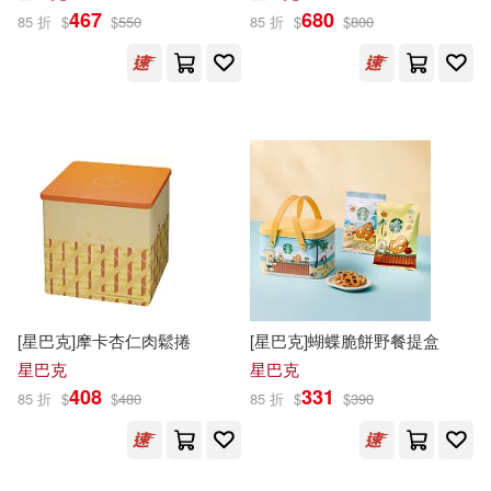
目川文化數位股份有限公司(4)
467
680
85 折
$
$
550
85 折
$
$
800
童趣出版社(2)
Walker Books Ltd.(3)
台聖(3)
美國華納公司(2)
商務(3)
天地出版社(3)
聖經資源中心(2)
艾略特(2)
安徽少年兒童出版社(3)
蔡純如(2)
賴馬(2)
廣東新世紀出版社(3)
迪士尼(2)
鄭家輝(2)
[星巴克]摩卡杏仁肉鬆捲
[星巴克]蝴蝶脆餅野餐提盒
接力出版社(3)
新星出版社(3)
星巴克
星巴克
金波(2)
金波等著(2)
408
331
85 折
$
$
480
85 折
$
$
390
新雅(3)
根華(3)
(法)緹森(1)
(法)雨果(1)
棋茵(3)