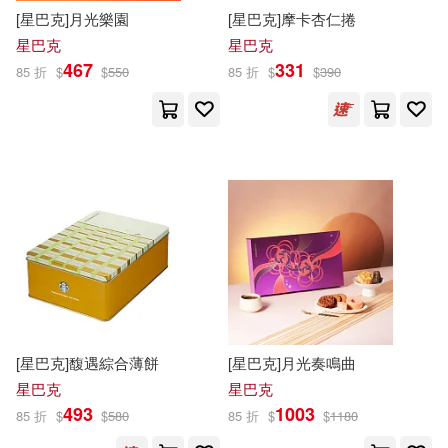
北京聯合出版公司(2)
[星巴克]月光樂園
[星巴克]摩卡杏仁捲
星巴克
星巴克
K’ s Kids奇智奇思(1)
467
331
吉林美術出版社(2)
85 折
$
$
550
85 折
$
$
390
Lewis Carroll(1)
哈爾濱出版社(2)
商周出版(2)
Mandie Kuo(1)
四川少年兒童出版社(2)
Marimekko(1)
Martin(1)
小天下(2)
尖端(2)
MeiLinLin(1)
Meredith(1)
布克文化(2)
幼福(2)
Peter Su(1)
[星巴克]馥遇綜合薄餅
[星巴克]月光奏鳴曲
愛貝克思(2)
木馬文化(2)
星巴克
星巴克
Pigpong(Ganaha Yoko+Tsujioka Pi
493
1003
85 折
$
$
580
85 折
$
$
1180
ggy)(1)
未來出版社(2)
格林文化(2)