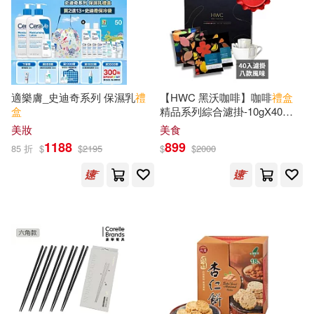
張麗雪(1)
我是不白吃(1)
成都時代出版社(1)
接力出版社(1)
放飛音樂(1)
新經典文化(1)
適樂膚_史迪奇系列 保濕乳
禮
【HWC 黑沃咖啡】咖啡
禮盒
故宮文化，一刻館(1)
盒
精品系列綜合濾掛-10gX40入/
明日工作室(1)
盒
美妝
美食
1188
899
新雅文化編輯部(1)
85 折
$
$
2195
$
$
2000
是日創意文化(1)
有鹿文化(1)
明日工作室(1)
曉湖（編）(1)
木果文創有限公司(1)
木蘇里(1)
本書編輯部(1)
未來書城(1)
東方出版社(1)
朱立群紙藝術館(1)
李哲音(1)
東雨文化(1)
橘子(1)