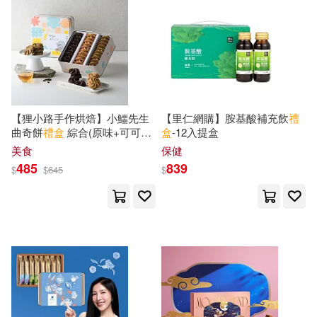
知音動漫圖書(1)
碎石著(1)
野人(1)
金城出版社(1)
禾稼(1)
童趣出版有限公司(1)
長春出版社(1)
長江出版社(1)
童趣出版有限公司編(1)
長空(1)
【狸小路手作烘焙】小鱷先生
【里仁網購】胺基酸補充飲
禮
童趣出版有限公司（編）(1)
曲奇餅
禮盒
綜合(原味+可可
盒
-12入提盒
+紅烏龍)
陝西人民教育出版社(1)
美食
保健
485
839
$
$
645
$
童趣童樂 編(1)
雙囍出版(1)
笑江南，植物大戰僵屍2編寫組(1)
電子工業出版社(1)
青林(1)
範長偉(1)
簡仁吉(1)
領飛無限(1)
風車(1)
米津祐介(1)
米雅(1)