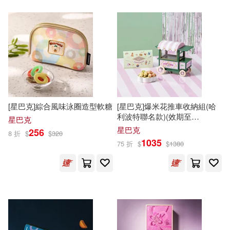
(瑞典) 費雷德里克·巴克曼(1)
江蘇鳳凰文藝出版社(3)
(美)塞林格(1)
派拉蒙(3)
浙江教育出版社(3)
Axel Scheffler (ILT)(1)
浙江文藝出版社(3)
[星巴克]綜合風味泳圈造型軟糖
[星巴克]爆米花推車收納組(哈
Beatrix(1)
Bernadette(1)
利波特聯名款)(效期至
星巴克
湖北少年兒童出版社(3)
2026/11/4)
星巴克
256
8 折
$
$
320
Bill(1)
COW(1)
1035
75 折
$
$
1380
湖北美術出版社(3)
Caitlin(1)
Carle(1)
湖南少年兒童出版社(3)
Dorothy Meserve(1)
Eric(1)
童夢館(3)
聖經資源中心(3)