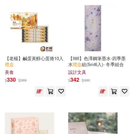
鄧琇文(1)
鄭淵潔(1)
金善賢(1)
金成恩(1)
長空編輯部(1)
阿慢(1)
【老楊】鹹蛋黃醇心蛋捲10入
【IWI】色澤鋼筆墨水-四季墨
禮盒
水
禮盒
組(5ml6入)- 冬季組合
阿拉丁BOOK教育研發組編(1)
美食
設計文具
330
342
$
$
369
$
$
380
阿英手工坊(1)
陳文茜(1)
陳昶安(1)
陳樹熙(1)
陳淑惠、何紹承、張薇琳、邱明瀚
(1)