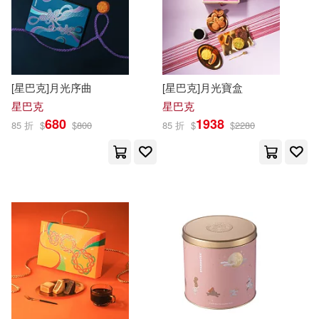
Eric/ Paltrow(1)
Eunice(1)
華納兄弟影業(3)
Florist編輯部(1)
長江少年兒童出版社(3)
[星巴克]月光序曲
[星巴克]月光寶盒
Gwyneth (NRT)(1)
星巴克
星巴克
SONY MUSIC(2)
680
1938
85 折
$
$
800
85 折
$
$
2280
Helen Exley(1)
Simon & Schuster, Inc.(2)
Ian Whybrow(1)
Jr./ Carle(1)
warner music(2)
三聯(2)
Julia Donaldson(1)
信誼基金出版社(2)
八方(2)
KURI，一粒松子(1)
北京燕山出版社(2)
Keegan(1)
Kunhardt(1)