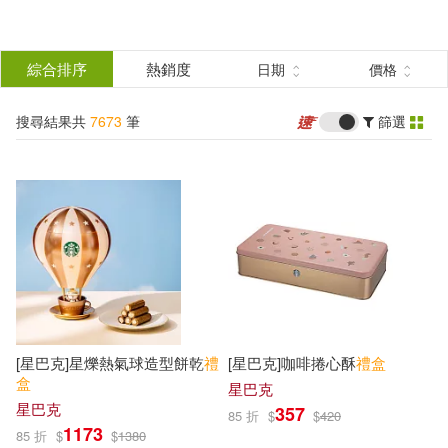
搜
尋
分類
綜合排序
熱銷度
日期
價格
(單選)
結
搜尋結果共
7673
筆
篩選
圖書(338)
所有商品(7673)
果
影音(57)
雜誌(5)
篩
選
美妝(869)
服飾(31)
展開
作者
(可複選)
家居生活(306)
美食(2177)
[星巴克]星爍熱氣球造型餅乾
禮
[星巴克]咖啡捲心酥
禮盒
3C(24)
家電(59)
Insight Editions(12)
盒
星巴克
星巴克
357
85 折
$
$
420
1173
85 折
$
$
1380
保健(232)
設計文具(513)
美國迪士尼公司(10)