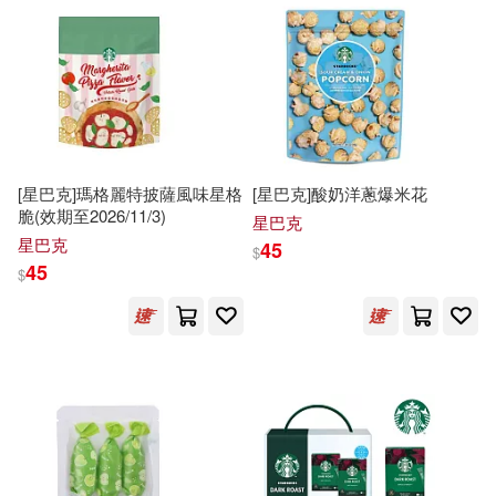
《幼兒畫報》圖書編輯部(1)
Random House(1)
丁偉，徐凡（主編）(1)
SECRET MUSIC(1)
丁瑀人(1)
Scholastic(1)
Toco(1)
[星巴克]瑪格麗特披薩風味星格
[星巴克]酸奶洋蔥爆米花
上海美術電影制片廠(1)
脆(效期至2026/11/3)
星巴克
三日月(1)
上海三聯書店(1)
星巴克
45
$
45
$
中國中醫藥出版社(1)
上海文藝出版社(1)
中國廣播電視台(1)
上海科學技術出版社(1)
京鼎動漫作品(1)
何昕明(1)
中國中醫藥出版社(1)
余治瑩(1)
侯佩岑(1)