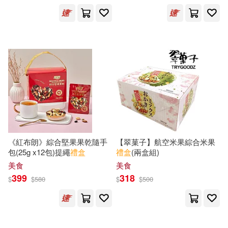
萬達（主編）(1)
蔣勳(1)
薇琪．藍斯基(1)
藍旗左衽(1)
虹色天堂(1)
許雅棠(1)
詠聲動漫(1)
貝雅蒂斯．維隆(1)
賴世雄(1)
《紅布朗》綜合堅果果乾隨手
【翠菓子】航空米果綜合米果
包(25g x12包)提繩
禮盒
禮盒
(兩盒組)
賴國宜(1)
赫威．托雷(1)
美食
美食
399
318
$
$
580
$
$
500
趙鵬飛(1)
辭典編輯委員會(1)
農業部漁業署(1)
郭德綱(1)