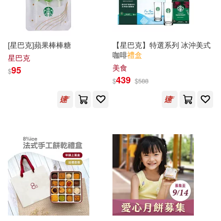
中國地圖出版社(1)
侯吉諒(1)
中國林業出版社(1)
[星巴克]蘋果棒棒糖
【星巴克】特選系列 冰沖美式
信誼基金出版社編輯部(1)
咖啡
禮盒
星巴克
中國紡織出版社(1)
美食
95
$
439
$
$
588
候儉燕（主編）(1)
中國致公出版社(1)
出井幸子(1)
劉同(1)
中國計量出版社(1)
劉運來工作室(1)
中國醫藥科技出版社(1)
卡蜜‧畢格勒(1)
吳冉冉(1)
中國青年出版社(1)
呦呦童(1)
中央廣播電視大學出版社(1)