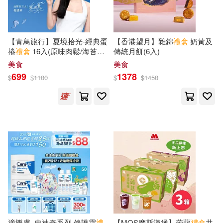
飛寶(1)
麥浩斯(1)
編輯部(1)
美國孩之寶公司(1)
【青鳥旅行】夏境拾光-經典蛋
【香港望月】雜錦
禮盒
奶黃及
捲
禮盒
16入(原味肉鬆/海苔肉
傳統⽉餅(6入)
美國尼克兒童頻道(1)
鬆/花生粒粒/芝麻沙沙)
美食
美食
699
1378
$
$
1100
$
$
1450
美國漫威公司(1)
美國美太公司(1)
美國美泰公司(1)
考門夫人、約翰．班揚(1)
耿啟文(1)
聖修伯里(1)
適樂膚_史迪奇系列 修護霜
禮
【MOS摩斯漢堡】蒟蒻
禮盒
共