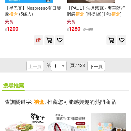
【星巴克】Nespresso夏日膠
【PAUL】法月臻藏 - 奢華隨行
囊
禮盒
(5條入)
網袋
禮盒
(附提袋)[中秋
禮盒
]
麻糬爸(1)
黃思瑜(1)
美食
美食
1200
1280
$
$
$
1490
黃海濤(1)
龍川(1)
龍應台(1)
第
頁 ⁄
128
上一頁
下一頁
（以）巴蒂亞·科恩博伊姆博士等(1)
搜尋推薦
（墨西哥）吉爾莫·德爾·托羅(1)
查詢關鍵字:
, 推薦您可能感興趣的熱門商品
禮盒
（德）卡爾·馬克思(1)
（德）雅各布·格林，（德）威廉·格
林等(1)