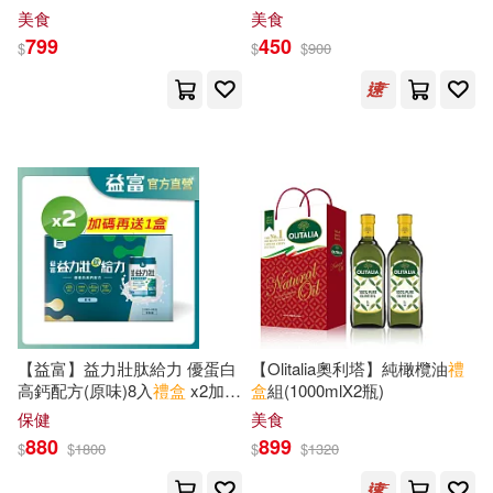
江西高校出版社(1)
10gX30入/
盒
美食
美食
799
450
梁麗(1)
楊奕(1)
$
$
$
900
河南文藝出版社(1)
楊平（主編）(1)
楊紅(1)
河南科學技術出版社(1)
楳圖一雄(1)
權惠娟等(1)
波希米亞(1)
海豚出版社(1)
殷茹等(1)
沈石溪(1)
漢欣(1)
瑞昇(1)
沈石溪 等(1)
甲上(1)
【益富】益力壯肽給力 優蛋白
【Olitalia奧利塔】純橄欖油
禮
河北精英動漫文化傳播股份有限公
高鈣配方(原味)8入
禮盒
x2加碼
盒
組(1000mlX2瓶)
司(1)
社團法人台灣彩虹愛家生命教育協
送1
盒
保健
美食
會(1)
880
899
$
$
1800
$
$
1320
法國科力文登玩具有限公司(1)
福智文化(1)
積木文化(1)