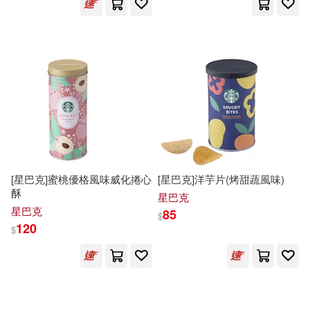
Potter(1)
沙鷗(2)
聯經出版公司(2)
Rossetti-Shustak(1)
Rusu(1)
蘋果屋(2)
親子天下(2)
Scholastic(1)
風潮音樂(2)
Tove Jansson(1)
黑龍江少年兒童出版社(2)
[星巴克]蜜桃優格風味威化捲心
[星巴克]洋芋片(烤甜蔬風味)
Two Hoots(1)
酥
星巴克
Chronicle Books(1)
星巴克
85
$
120
$
[美]J．E．布萊特(1)
PLEDIS ENTERTAINMENT(1)
[美]希爾(1)
[韓]YEYE(1)
Penguin Group (USA) Inc.(1)