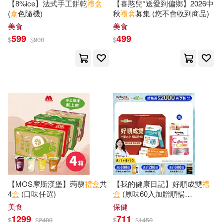
【8%ice】法式手工餅乾
禮盒
【喜憨兒*送愛到偏鄉】2026中
(
盒
色隨機)
秋
禮盒
募集 (您不會收到商品)
嗶哩嗶哩（bilibili）(1)
中央編譯出版社(1)
美食
美食
599
499
$
$
900
$
嘉良傳媒編(1)
國圖創新(1)
中華書局(1)
國際語言中心委員會(1)
人民文學出版社(1)
塞得里克．哈瑪迪耶(1)
佳譽國際(1)
利陽時代(1)
夏達(1)
多香山みれ(1)
創意手文化(1)
大坤編輯部(1)
北京圖書館出版社(1)
【MOS摩斯漢堡】蒟蒻
禮盒
共
【我的健康日記】好順成雙
禮
4
盒
(口味任選)
盒
(原味60入加贈順暢
大韓教科書出版社(1)
PLUS+益生菌3入
印刷工業出版社(1)
美食
保健
1299
711
$
$
2400
$
$
1450