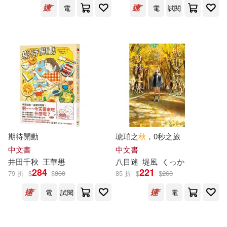
電
電
試閱
秋芳あめり(12)
文物出版社(35)
秋鹿ユギリ(12)
程玉秋(12)
新疆青少年出版社(35)
哈金(11)
川又千秋(11)
中國社會科學出版社(34)
廖秋莎（主編）(11)
北京圖書館出版社(34)
期待開動
琥珀之
秋
，0秒之旅
李忠秋(11)
槙陽子(11)
中文書
中文書
廣東人民出版社(34)
井田千
秋
王華懋
八目迷
堤風
くっか
白川蟻ん(11)
瞿秋白(11)
284
221
79 折
$
$
360
85 折
$
$
260
法律出版社(34)
說頻文化(34)
電
試閱
電
秋原康(11)
秋好(11)
ZERO ONE STYLE.inc(33)