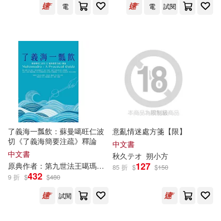
電
電
試閱
嬉野秋彥(7)
孫寶文(7)
魔豆文化(25)
張程(7)
成公亮(7)
Hearst Fujingaho Co., Ltd.(24)
昆桑．秋登（Kunzang Choden）
(7)
中國中醫藥出版社(24)
本書編委會編(7)
中國鐵道出版社(24)
了義海一瓢飲：蘇曼噶旺仁波
意亂情迷處方箋【限】
查爾斯．菲爾莫爾(7)
淡霞(7)
切《了義海簡要注疏》釋論
四川人民出版社(24)
中文書
中文書
秋
久テオ
朔小方
田秋(7)
盛秋(7)
127
原典作者：第九世法王噶瑪巴 旺
秋
多傑
釋論作者：第二世波卡仁
85 折
$
$
150
四川大學出版社(24)
432
9 折
$
$
480
盧秋瑩(7)
石田衣良(7)
試閱
校園書房(24)