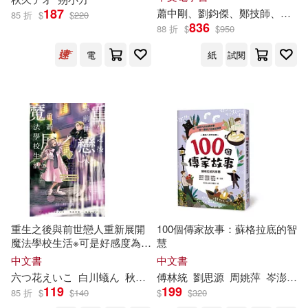
中國紡織出版社(39)
187
蕭中剛、劉鈞傑、鄭技師、賴
秋
85 折
$
$
220
836
88 折
$
$
950
たじまこと(12)
ダンミル(12)
字畝文化(39)
電
紙
試閱
一本考試研究中心(12)
浙江大學出版社(39)
六つ花えいこ(12)
劉增利(12)
復旦大學出版社(38)
嚴軍（總主編）(12)
巴金(12)
藍海文化(38)
長春出版社(38)
平井和正(12)
方秋停(12)
天下雜誌(37)
現代出版社(37)
重生之後與前世戀人重新展開
100個傳家故事：蘇格拉底的智
魔法學校生活※可是好感度為0
慧
月嵐(12)
朱海峰（主編）(12)
4
禾馬(37)
北方文藝出版社(36)
中文書
中文書
六つ花えいこ
白川蟻ん
秋
鹿ユギリ
傅林統
杜信彰
劉思源
周姚萍
岑澎維
楊伯峻(12)
秋ぎつね(12)
119
199
85 折
$
$
140
$
$
320
上海文藝出版社(35)