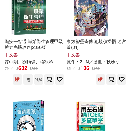
現在可購買商品(4700)
KADOKAWA(65)
朵琳‧芙秋(21)
林待秋(21)
作者/演唱/譯/編/繪(5300)
長江文藝出版社(64)
椎名秋乃(21)
余湖裕輝(20)
出版社(10)
清華大學出版社(63)
職安一點通|職業衛生管理甲級
東方智靈奇傳 犯規偵探悟 迷宮
檢定完勝攻略|2026版
篇(04)
嬉野秋彦(20)
秋山花緒(20)
價格
-
中文書
中文書
中國人口出版社(62)
範圍
蕭中剛、劉鈞傑、賴
秋
琴、鄭技師、徐英洲、江軍
原作：ZUN／漫畫：
秋
巻ゆう
霖
632
136
79 折
$
$
800
85 折
$
$
160
蔡狄秋(20)
廣嶋玲子(19)
作家出版社(62)
九歌(59)
電
試閱
江湖閑樂生(19)
秋那ノン(19)
商務印書館(59)
遠流(59)
童書業(19)
黑潮文化(58)
時報出版(57)
文秋芳（主編）(18)
生命潛能(55)
臺灣商務(54)