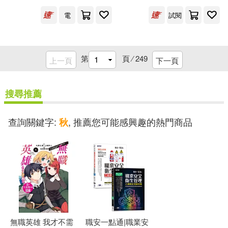
林玫伶(5)
林艷秋(5)
電
試閱
好鄰居書坊(14)
寶島社(14)
梁實秋等(5)
梁實秋著(5)
山東教育出版社(14)
第
頁 ⁄
249
上一頁
下一頁
梅貝爾(5)
楊熾(5)
成都時代出版社(14)
搜尋推薦
榎本秋(5)
歐陽青(5)
新世界出版社(14)
水牛(14)
查詢關鍵字:
, 推薦您可能感興趣的熱門商品
秋
洋洋兔(5)
洪炎秋(5)
花城出版社(14)
狐狸家(5)
王艷秋（主編）(5)
華文出版社(14)
風潮音樂(14)
田曉菲(5)
留白(5)
麋研筆墨有限公司(14)
無職英雄 我才不需
職安一點通|職業安
畢璞(5)
盧佩秋(5)