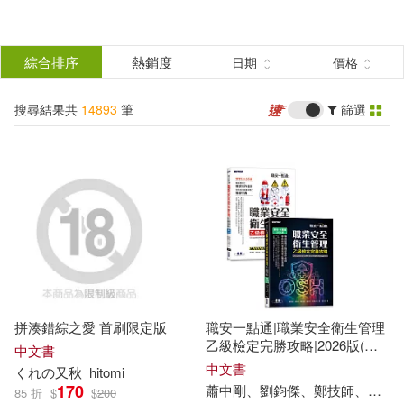
搜
尋
分類
綜合排序
熱銷度
日期
價格
(單選)
結
搜尋結果共
14893
筆
篩選
圖書(9837)
所有商品(14893)
果
影音(375)
雜誌(1839)
篩
選
美妝(16)
服飾(206)
展開
作者
(可複選)
家居生活(150)
美食(344)
拼湊錯綜之愛 首刷限定版
職安一點通|職業安全衛生管理
3C(165)
家電(4)
梁實秋(316)
秋乃茉莉(134)
乙級檢定完勝攻略|2026版(套
中文書
書)
中文書
くれの又
秋
hitomi
170
蕭中剛、劉鈞傑、鄭技師、賴
秋
85 折
$
$
200
保健(17)
設計文具(156)
黃秋芳(77)