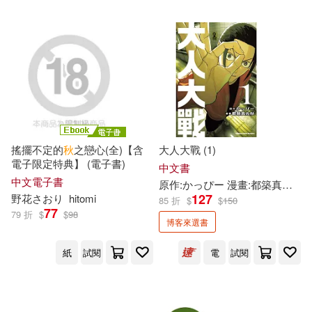
可超商取貨(12350)
William Shakespeare(35)
人民郵電出版社(119)
可海外宅配(12110)
秋月理翠(34)
暁佳奈(32)
科學出版社(118)
可港澳店取(11880)
田畑由秋(32)
姬叉(31)
編集者發行社(109)
可新加坡店取(11717)
搖擺不定的
秋
之戀心(全)【含
大人大戰 (1)
本書編寫組(30)
電子限定特典】 (電子書)
外語教學與研究出版社(102)
中文書
可菲律賓店取(11892)
中文電子書
原作:かっぴー 漫畫:都築真佐
秋
朵琳．芙秋(29)
秋久テオ(29)
127
野花さおり
hitomi
85 折
$
$
150
社會科學文獻出版社(94)
77
79 折
$
$
98
博客來選書
林漢達(27)
秋妍(27)
上市日期
(可複選)
電子工業出版社(88)
紙
試閱
電
試閱
ななしののん(25)
李艷秋(25)
一個月內上市新品(217)
化學工業出版社(87)