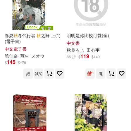
江蘇鳳凰文藝出版社(32)
曲一線主編(10)
汪曾祺(10)
上海人民出版社(31)
秋月小町(10)
秋村とき(10)
春夏
秋
冬代行者
秋
之舞 上(1)
明明是你比較可愛(全)
中信出版社(31)
(電子書)
中文書
中文電子書
莫源秋(10)
藤原カムイ(10)
秋
良ろじ
田心宇
119
暁佳奈
蕪村
スオウ
人民衛生出版社(31)
85 折
$
$
140
145
$
$
170
許秋德(10)
青井秋(10)
紙
試閱
電
南京大學出版社(31)
禾廣(31)
風御九秋(10)
華夏出版社(31)
《亮點給力》編寫組(9)
行政院僑務委員會(31)
しろやぎ秋吾(9)
塩本(9)
文國書局(30)