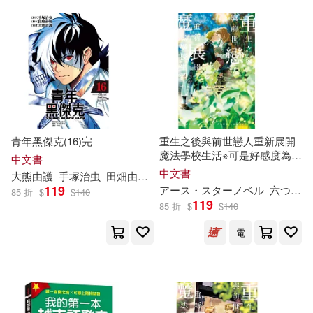
阮秋姮(6)
延邊大學出版社(17)
青春博客來編輯室(6)
文化藝術出版社(17)
高宣揚（主編）(6)
萬卷樓(17)
（晉）杜預(6)
青年黑傑克(16)完
重生之後與前世戀人重新展開
西南師範大學出版社(17)
魔法學校生活※可是好感度為0
中文書
1
（韓）孔元國(6)
中文書
大熊由護
手塚治虫
田畑由
秋
林武三
遼寧人民出版社(17)
119
アース・スターノベル
六つ花えいこ
85 折
$
$
140
119
85 折
$
$
140
GLORY QUEST(5)
采實文化(17)
開明出版社(17)
電
Grahm Wallas(5)
ブティック社(16)
《收穫》文學雜誌社(5)