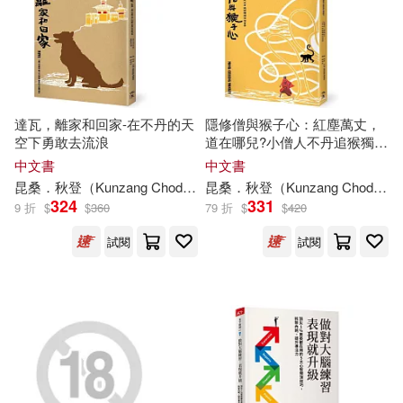
江西人民出版社(23)
Orison Swett Marden(6)
河南大學出版社(23)
R. J. 帕拉秋(6)
SATOSHI(6)
聯經出版公司(23)
達瓦，離家和回家-在不丹的天
隱修僧與猴子心：紅塵萬丈，
空下勇敢去流浪
道在哪兒?小僧人不丹追猴獨闖
proto star編集部(6)
花花世界
中文書
中文書
華中科技大學出版社(23)
昆桑．
秋
登（Kunzang Choden）
昆桑．
黃意然
秋
登（Kunzang Choden）
《中國京劇流派劇目集成》編委會
324
331
9 折
$
$
360
79 折
$
$
420
(6)
SONY MUSIC(22)
試閱
試閱
『戦刻ナイトブラッド』プロジェ
クト(6)
中國林業出版社(22)
くれの又秋(6)
しおん(6)
中國電力出版社(22)
ゆくえ萌葱(6)
九州出版社(22)