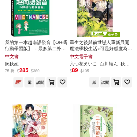
中國書籍出版社(16)
かやはるか(5)
中國醫藥科技出版社(16)
しずまよしのり(5)
北京燕山出版社(16)
國家(16)
我的第一本越南語發音【QR碼
重生之後與前世戀人重新展開
行動學習版】 ：最多第二外
魔法學校生活※可是好感度為0
のばらあいこ(5)
語、語言中心、網路課程指定
(3) (電子書)
中文書
中文電子書
新華先鋒(16)
新華出版社(16)
教材!(附QR碼線上音檔, 唯一
阮
秋
姮
六つ花えいこ
白川蟻ん
秋
鹿ユ
含南北音✕可線上隨掃隨聽)
プレステージ出版（写真集）(5)
285
89
75 折
$
$
380
$
$
105
書林出版有限公司(16)
電
試閱
紙
試閱
ホタテユウキ(5)
任超(5)
汕頭大學出版社(16)
伴度(5)
佐島勤(5)
經濟科學出版社(16)
凌筱秋(5)
劉迎秋(5)
複刻文化(16)
親子天下(16)