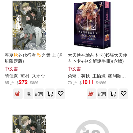
秋山シノ(11)
秋山瑞人(11)
中國少年兒童出版社(33)
秋重 學(11)
秋重學(11)
北京聯合出版公司(33)
鄭技師(11)
馬文秋(11)
南京師範大學出版社(33)
春夏
秋
冬代行者
秋
之舞 上 (首
大天使神諭占卜卡(45張大天使
（春秋）左丘明(11)
刷限定版)
占卜卡+中文解說手冊)(六版)
吉林出版集團有限責任公司(32)
中文書
中文書
ZUN(10)
おの秋人(10)
暁佳奈
蕪村
スオウ
朵琳．芙
秋
王愉淑
麥利歐斯．麥可–喬治等
272
1011
天津人民出版社(32)
85 折
$
$
320
79 折
$
$
1280
婁秋琴(10)
電
試閱
試閱
山東畫報出版社(32)
成海蛟（主編）(10)
愛播聽書FM(32)
易秋（編）(10)