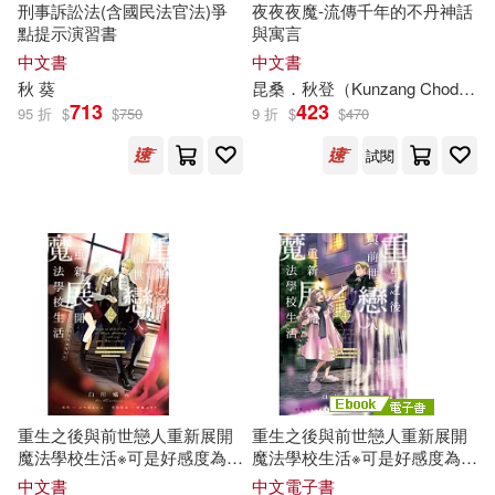
堀内秋美(6)
夢溪石(6)
刑事訴訟法(含國民法官法)爭
夜夜夜魔-流傳千年的不丹神話
石油工業出版社(21)
點提示演習書
與寓言
中文書
中文書
岑澎維(6)
張煒(6)
秋
葵
昆桑．
秋
登（Kunzang Choden）
齊魯書社(21)
團結出版社(20)
713
423
95 折
$
$
750
9 折
$
$
470
張艷秋(6)
徐浩(6)
試閱
海豚出版社(20)
朕說‧黃桑(6)
木下凛々子(6)
百花文藝出版社(20)
本社編(6)
李宗侗 註譯(6)
雲南人民出版社(20)
李燕秋(6)
杜志建主編(6)
上海書畫出版社(19)
林建成(6)
林穎政(6)
上海科學技術文獻出版社(19)
重生之後與前世戀人重新展開
重生之後與前世戀人重新展開
魔法學校生活※可是好感度為0
魔法學校生活※可是好感度為0
毛慧(6)
王文華(6)
2
(4) (電子書)
中文書
中文電子書