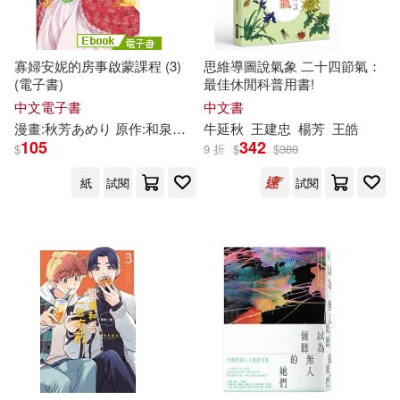
北原雅紀(5)
北極星(5)
釀出版(16)
寡婦安妮的房事啟蒙課程 (3)
思維導圖說氣象 二十四節氣：
吳秋林(5)
吳秋瓊(5)
(電子書)
最佳休閒科普用書!
長江少年兒童出版社(16)
中文電子書
中文書
吳閑雲(5)
吳鳴(5)
漫畫:
秋
芳あめり 原作:和泉和歌 角色原案:天路ゆうつづ
牛延
秋
王建忠
楊芳
王皓
夜原優
105
342
陝西師範大學出版社(16)
$
9 折
$
$
380
呂建秋（主編）(5)
周姚萍(5)
紙
試閱
試閱
上海人民美術出版社(15)
和泉和歌(5)
唐秋勇(5)
中國法制出版社(15)
喬安娜‧柯爾(5)
元華文創股份有限公司(15)
喬安娜．柯爾(5)
喬軒(5)
北京科學技術出版社(15)
塔妮莎．秋恩朋(5)