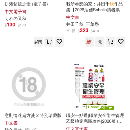
秋葉(15)
蕭中剛(15)
拼湊錯綜之愛 (電子書)
我所眷戀的家：井田千
秋
作品
台灣東販(42)
集【2026法國Babelio讀者票選
中文電子書
獎漫畫部門大獎得主續作!】
中文書
くれの又
秋
大熊由護(14)
徐英洲(14)
130
井田千
秋
王華懋
$
$
170
高等教育出版社(42)
323
79 折
$
$
410
手塚治虫(14)
秋本翼(14)
試閱
電
中國人民大學出版社(41)
（蘇）維·比安基(14)
北京理工大學出版社(41)
曲一線(13)
林摶秋(13)
慕客館(41)
王曉秋(13)
秋山祥子(13)
上海交通大學出版社(40)
秋良ろじ(13)
意亂情迷處方箋 2 特別珍藏版
職安一點通|職業安全衛生管理
重慶出版社(40)
乙級檢定完勝攻略|2026版 (電
中文書
子書)
あさのハジメ(12)
中文電子書
秋
久テオ
朔小方