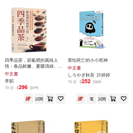
秋元翼(7)
秋姬(7)
浙江文藝出版社(24)
秋濃林意(7)
秋蘆(7)
西安出版社(24)
秋重学(7)
范燕秋(7)
青島出版社(24)
音樂之橋(24)
蕾秋．喬伊斯(7)
四季品茶，節氣裡的風味人
害怕死亡的小小死神
PRESIDENT Inc.(23)
情：春品鮮嫩、夏啜清綠、
秋
中文書
賞幽香、冬藏醇厚，在四季更
中文書
開心教育研究中心(7)
しろやぎ
秋
吾
許婷婷
迭之間，收藏每一段山水與茶
中國建築工業出版社(23)
252
李韜
79 折
$
$
320
事的記憶
296
79 折
$
$
375
閻純德（主編）(7)
陳艷秋(7)
中國農業出版社(23)
試閱
電
試閱
馬艷秋(7)
Feliz Chan(6)
學苑出版社(23)
HIROKAZU(6)
Milkyway(6)