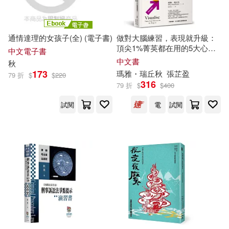
ア力ネマコト(6)
上田夢人(6)
天津楊柳青畫社(22)
通情達理的女孩子(全) (電子書)
做對大腦練習，表現就升級：
九頭七尾(6)
何秋光(6)
頂尖1%菁英都在用的5大心智
中文電子書
岳麓書社(22)
預演技巧，拆除內耗，提升專
中文書
秋
注力
173
瑪雅・瑞丘
秋
張芷盈
傅斯年(6)
公孫策(6)
79 折
$
$
220
316
時代文藝出版社(22)
79 折
$
$
400
試閱
電
試閱
劉玉民(6)
花山文藝出版社(22)
北京大學《儒藏》編纂與研究中心
(6)
中國友誼出版公司(21)
名苗秋緒(6)
千華駐科技(21)
國立臺南藝術大學(6)
宗教文化出版社(21)