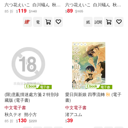
光明日報出版社(19)
六つ花えいこ
白川蟻ん
秋
鹿ユギリ
六つ花えいこ
杜信彰
白川蟻ん
秋
鹿ユ
119
89
85 折
$
$
140
$
$
105
王洛夫(6)
田口囁一(6)
天地出版社(19)
滾石(19)
電
紙
試閱
石地(6)
神秋昌史(6)
白象文化(19)
知識出版社(19)
秋 (6)
秋十(6)
秋宓(6)
經濟管理出版社(19)
秋尾(6)
秋山風三郎(6)
貴州人民出版社(19)
秋李子(6)
秋葉ちひろ(6)
雅書堂(19)
MTEX(18)
(限)意亂情迷處方箋 2 特別珍
愛日與新娘 四季流轉
秋
(電子
秋蔵(6)
秋風寒(6)
藏版 (電子書)
書)
中國青年出版社(18)
中文電子書
中文電子書
秋
久テオ
朔小方
渚アユム
程硯秋(6)
艾明秋(6)
130
39
85 折
$
$
220
$
四川文藝出版社(18)