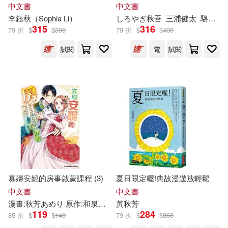
App」內含VRP虛擬點讀筆+防
在一起!
山東人民出版社(26)
中文書
中文書
水書套)
李鈺
秋
（Sophia Li）
しろやぎ
秋
吾
三浦健太
駱香雅
野花さおり(8)
陳璞(8)
315
316
79 折
$
$
399
79 折
$
$
400
江西教育出版社(26)
試閱
電
試閱
高陽(8)
黃秋蓉(8)
江西美術出版社(26)
PRESTIGE DIGITAL BOOK SERIE
S(7)
鳳凰出版社(26)
三秋 縋(7)
三采文化(7)
上海三聯書店(25)
任訪秋(7)
何恭上(7)
北方婦女兒童出版社(25)
寡婦安妮的房事啟蒙課程 (3)
夏日限定喔!典故漫遊放輕鬆
写メっ娘！コスっ娘！編集部(7)
希代(25)
普天出版社(25)
中文書
中文書
漫畫:
秋
芳あめり 原作:和泉和歌 角色原案:天路ゆうつづ
黃
秋
芳
夜原優
劉迎秋（主編）(7)
周汝昌(7)
119
284
85 折
$
$
140
79 折
$
$
360
知識產權出版社(25)