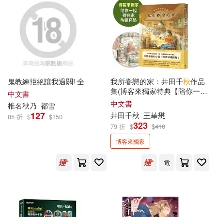
秋屋すみ(25)
三秋縋(24)
本週上市新品(46)
上海古籍出版社(83)
張國見（主編）(24)
人民文學出版社(82)
電子書
(可複選)
醉琉璃(24)
吉林文史出版社(78)
鬼教練拒絕讓我過關! 全
我所眷戀的家：井田千
秋
作品
適合手機平板閱讀(578)
集(博客來獨家特典【陪你一起
中文書
（戰國）呂不韋(24)
待在家陶瓷杯墊】)
中文書
廣西師範大學出版社(72)
椎名
秋
乃
都雪
適合平板閱讀(765)
127
井田千
秋
王華懋
85 折
$
$
150
萬志勇（主編）(23)
323
79 折
$
$
410
青文(72)
崧燁文化(70)
博客來獨家
免費電子書(14)
呂秋遠(22)
電
北京大學出版社(67)
杜志建（主編）(22)
其他
(可複選)
機械工業出版社(66)
h.m.p(21)
易秋(21)