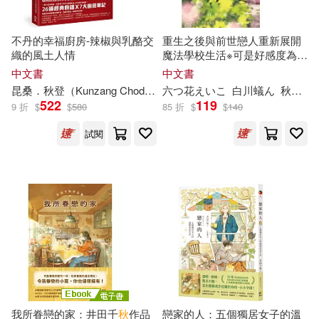
大衛．里秋(9)
惜秋(9)
河南科學技術出版社(30)
不丹的幸福廚房-辣椒與乳酪交
重生之後與前世戀人重新展開
織的風土人情
魔法學校生活※可是好感度為0
文乃ゆき(9)
李金妹(9)
3
中文書
中文書
碁峰(30)
昆桑．
秋
登（Kunzang Choden）
六つ花えいこ
林君孟
白川蟻ん
秋
鹿ユ
522
119
林趕秋(9)
玉贏(9)
9 折
$
$
580
85 折
$
$
140
首都師範大學出版社(30)
試閱
秋巻ゆう(9)
納蘭秋(9)
Universal(29)
聖千秋(9)
莊秋敏(9)
中國計量出版社(29)
金城一紀(9)
陳明珠(9)
安徽文藝出版社(29)
陳福春(9)
陳金龍(9)
東方出版社(29)
大展(28)
我所眷戀的家：井田千
秋
作品
戀家的人：五個獨居女子的溫