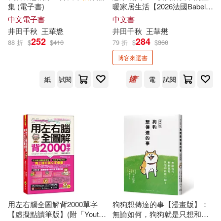
高清德(9)
高秋德(9)
集 (電子書)
暖家居生活【2026法國Babelio
江蘇文藝出版社(28)
讀者票選獎漫畫部門大獎】
中文電子書
中文書
井田千
秋
王華懋
井田千
秋
王華懋
ナナシまる(8)
小柳順治(8)
252
284
88 折
$
$
410
79 折
$
$
360
湖南文藝出版社(28)
博客來選書
朱永嘉(8)
李涵秋(8)
龍門書局(28)
紙
試閱
電
試閱
村上凛(8)
石井睦美(8)
中國農業科學技術出版社(27)
秋タカ(8)
秋吉宣宏(8)
生活‧讀書‧新知三聯書店(27)
秋好賢一(8)
秋川滝美(8)
中國華僑出版社(26)
秋文(8)
紅刺北(8)
中國輕工業出版社(26)
用左右腦全圖解背2000單字
狗狗想傳達的事【漫畫版】：
角川ビーンズ文庫編集部(8)
【虛擬點讀筆版】(附「Youtor
無論如何，狗狗就是只想和你