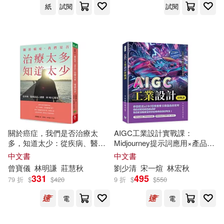
紙
試閱
試閱
花登筐(6)
莊慧秋(6)
山西人民出版社(18)
莊慧秋 等著(6)
葉日宏(6)
文匯出版社(18)
秀威資訊(18)
葉聖陶(6)
藤沢亨(6)
Ingram(17)
藤田千秋(6)
許桂秋(6)
上海外語教育出版社(17)
趙炎秋(6)
郁秋(6)
關於癌症，我們是否治療太
AIGC工業設計實戰課：
多，知道太少：從疾病、醫療
Midjourney提示詞應用×產品風
中國文聯出版社(17)
到全人健康，與10位專家的深
格探索×造型方案生成，打開工
中文書
中文書
度對話
業產品設計的新實作路徑
金實秋(6)
鈴木次郎(6)
曾寶儀
林明謙
莊慧
秋
劉少清
宋一煊
林宏
秋
二十一世紀出版社(17)
331
495
79 折
$
$
420
9 折
$
$
550
鈴鳴いちご(6)
錢理群(6)
電
電
北京出版社(17)