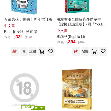
（蘇）比安基(18)
中國文史出版社(52)
奇蹟男孩：暢銷十周年增訂版
用左右腦全圖解背多益單字
BOUTIQUE-SHA(16)
【虛擬點讀筆版】(附「Youtor
中文書
人民出版社(50)
App」內含VRP虛擬點讀筆+防
中文書
R. J. 帕拉
秋
吳宜潔
水書套)
331
李鈺
秋
(Sophia Li)
79 折
$
$
420
井田千秋(16)
秋桜ヒロロ(16)
394
79 折
$
$
499
江蘇人民出版社(48)
三采(47)
電
試閱
試閱
賈志剛(16)
賴秋琴(16)
萬卷出版公司(47)
龍吟(47)
MAXING(15)
劉鈞傑(15)
華東師範大學出版社(45)
日本寶庫社(15)
易千秋(15)
PAD(44)
長鴻出版社(44)
江軍(15)
秋★枝(15)
武漢大學出版社(43)
三民(42)