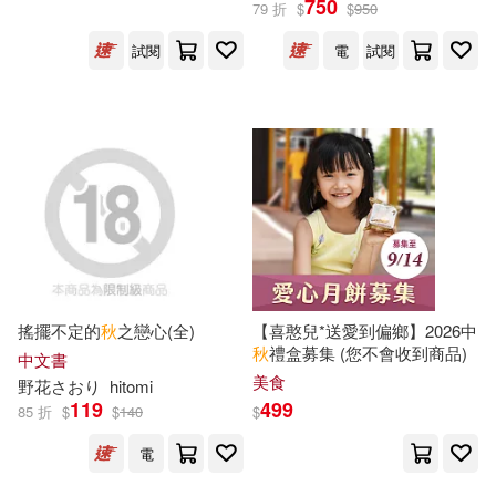
750
79 折
$
$
950
試閱
電
試閱
星巴克(1)
日用清潔(2)
曲一線（主編）(57)
展開
休閒生活(77)
婦幼生活(61)
童一秋(54)
秋月空太(53)
出版社
(可複選)
餐廚生活(71)
電子票證(2)
持田秋(48)
文秋芳(46)
水星外文雜誌(1124)
鞋包配件(78)
票券(2)
羅秋昭(46)
薛謙（主編）(46)
東立(354)
尖端(226)
寵物生活(19)
玲廊滿藝(42)
余秋雨(45)
張秋生(45)
搖擺不定的
秋
之戀心(全)
【喜憨兒*送愛到偏鄉】2026中
秋
禮盒募集 (您不會收到商品)
台灣角川(219)
展開
中文書
美食
野花さおり
hitomi
故宮精品(2)
電子書(1343)
秋(43)
郁達夫(43)
119
499
85 折
$
$
140
$
遠東圖書(135)
配送方式
(可複選)
電
有聲書(84)
莎士比亞(40)
中華書局(124)
悅文社(120)