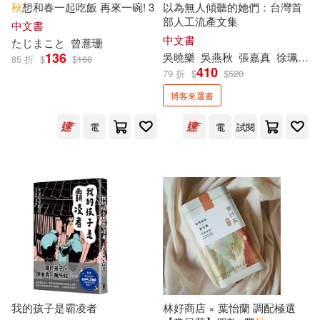
秋
想和春一起吃飯 再來一碗! 3
以為無人傾聽的她們：台灣首
古吳軒出版社(15)
部人工流產文集
中文書
中文書
天路ゆうつづ(5)
姜曉秋(5)
たじまこと
曾薏珊
136
吳曉樂
吳燕
秋
張嘉真
徐珮芬
吉林科學技術出版社(15)
85 折
$
$
160
410
79 折
$
$
520
孫劍秋(5)
孫秀秋(5)
博客來選書
同心出版社(15)
電
電
試閱
崔艷秋(5)
嵇文甫(5)
大象出版社(15)
天下文化(15)
張國見主編(5)
張錦秋(5)
敦煌文藝出版社(15)
張高評(5)
彥秋(5)
新星出版社(15)
徐國能(5)
徐宗懋(5)
百花洲文藝出版社(15)
徐開秋(5)
我的孩子是霸凌者
林好商店 × 葉怡蘭 調配極選