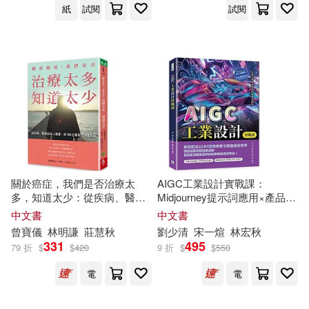
紙
試閱
試閱
花登筐(6)
莊慧秋(6)
山西人民出版社(18)
莊慧秋 等著(6)
葉日宏(6)
文匯出版社(18)
秀威資訊(18)
葉聖陶(6)
藤沢亨(6)
Ingram(17)
藤田千秋(6)
許桂秋(6)
上海外語教育出版社(17)
趙炎秋(6)
郁秋(6)
關於癌症，我們是否治療太
AIGC工業設計實戰課：
多，知道太少：從疾病、醫療
Midjourney提示詞應用×產品風
中國文聯出版社(17)
到全人健康，與10位專家的深
格探索×造型方案生成，打開工
中文書
中文書
度對話
業產品設計的新實作路徑
金實秋(6)
鈴木次郎(6)
曾寶儀
林明謙
莊慧
秋
劉少清
宋一煊
林宏
秋
二十一世紀出版社(17)
331
495
79 折
$
$
420
9 折
$
$
550
鈴鳴いちご(6)
錢理群(6)
電
電
北京出版社(17)