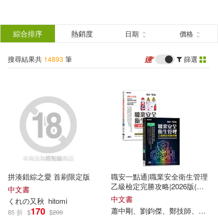
搜
尋
分類
綜合排序
熱銷度
日期
價格
(單選)
結
搜尋結果共
14893
筆
篩選
圖書(9837)
所有商品(14893)
果
影音(375)
雜誌(1839)
篩
選
美妝(16)
服飾(206)
展開
作者
(可複選)
家居生活(150)
美食(344)
拼湊錯綜之愛 首刷限定版
職安一點通|職業安全衛生管理
3C(165)
家電(4)
梁實秋(316)
秋乃茉莉(134)
乙級檢定完勝攻略|2026版(套
中文書
書)
中文書
くれの又
秋
hitomi
170
蕭中剛、劉鈞傑、鄭技師、賴
秋
85 折
$
$
200
保健(17)
設計文具(156)
黃秋芳(77)