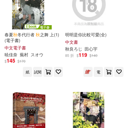
江蘇鳳凰文藝出版社(32)
曲一線主編(10)
汪曾祺(10)
上海人民出版社(31)
秋月小町(10)
秋村とき(10)
春夏
秋
冬代行者
秋
之舞 上(1)
明明是你比較可愛(全)
中信出版社(31)
(電子書)
中文書
中文電子書
莫源秋(10)
藤原カムイ(10)
秋
良ろじ
田心宇
119
暁佳奈
蕪村
スオウ
人民衛生出版社(31)
85 折
$
$
140
145
$
$
170
許秋德(10)
青井秋(10)
紙
試閱
電
南京大學出版社(31)
禾廣(31)
風御九秋(10)
華夏出版社(31)
《亮點給力》編寫組(9)
行政院僑務委員會(31)
しろやぎ秋吾(9)
塩本(9)
文國書局(30)