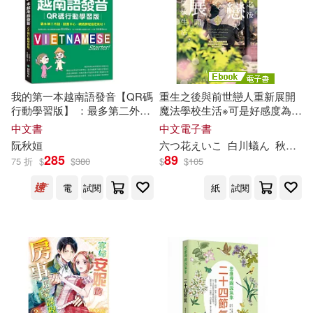
中國書籍出版社(16)
かやはるか(5)
中國醫藥科技出版社(16)
しずまよしのり(5)
北京燕山出版社(16)
國家(16)
我的第一本越南語發音【QR碼
重生之後與前世戀人重新展開
行動學習版】 ：最多第二外
魔法學校生活※可是好感度為0
のばらあいこ(5)
語、語言中心、網路課程指定
(3) (電子書)
中文書
中文電子書
新華先鋒(16)
新華出版社(16)
教材!(附QR碼線上音檔, 唯一
阮
秋
姮
六つ花えいこ
白川蟻ん
秋
鹿ユ
含南北音✕可線上隨掃隨聽)
プレステージ出版（写真集）(5)
285
89
75 折
$
$
380
$
$
105
書林出版有限公司(16)
電
試閱
紙
試閱
ホタテユウキ(5)
任超(5)
汕頭大學出版社(16)
伴度(5)
佐島勤(5)
經濟科學出版社(16)
凌筱秋(5)
劉迎秋(5)
複刻文化(16)
親子天下(16)