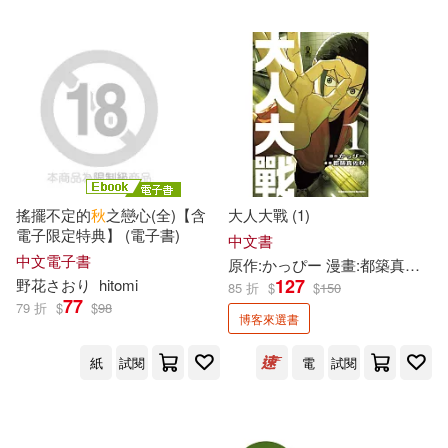
可超商取貨(12350)
William Shakespeare(35)
人民郵電出版社(119)
可海外宅配(12110)
秋月理翠(34)
暁佳奈(32)
科學出版社(118)
可港澳店取(11880)
田畑由秋(32)
姬叉(31)
編集者發行社(109)
可新加坡店取(11717)
搖擺不定的
秋
之戀心(全)【含
大人大戰 (1)
本書編寫組(30)
電子限定特典】 (電子書)
外語教學與研究出版社(102)
中文書
可菲律賓店取(11892)
中文電子書
原作:かっぴー 漫畫:都築真佐
秋
朵琳．芙秋(29)
秋久テオ(29)
127
野花さおり
hitomi
85 折
$
$
150
社會科學文獻出版社(94)
77
79 折
$
$
98
博客來選書
林漢達(27)
秋妍(27)
上市日期
(可複選)
電子工業出版社(88)
紙
試閱
電
試閱
ななしののん(25)
李艷秋(25)
一個月內上市新品(217)
化學工業出版社(87)