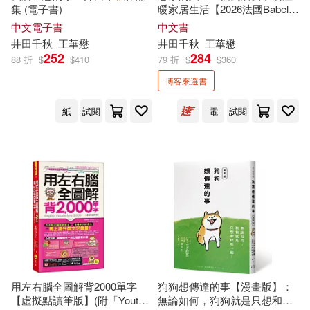
高清德(9)
高秋德(9)
集 (電子書)
暖家居生活【2026法國Babelio
江蘇文藝出版社(28)
讀者票選獎漫畫部門大獎】
中文電子書
中文書
井田千
秋
王華懋
井田千
秋
王華懋
ナナシまる(8)
小柳順治(8)
252
284
88 折
$
$
410
79 折
$
$
360
湖南文藝出版社(28)
博客來選書
朱永嘉(8)
李涵秋(8)
龍門書局(28)
紙
試閱
電
試閱
村上凛(8)
石井睦美(8)
中國農業科學技術出版社(27)
秋タカ(8)
秋吉宣宏(8)
生活‧讀書‧新知三聯書店(27)
秋好賢一(8)
秋川滝美(8)
中國華僑出版社(26)
秋文(8)
紅刺北(8)
中國輕工業出版社(26)
用左右腦全圖解背2000單字
狗狗想傳達的事【漫畫版】：
角川ビーンズ文庫編集部(8)
【虛擬點讀筆版】(附「Youtor
無論如何，狗狗就是只想和你