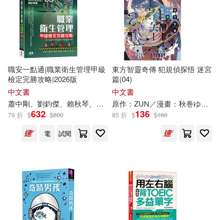
現在可購買商品(4700)
KADOKAWA(65)
朵琳‧芙秋(21)
林待秋(21)
作者/演唱/譯/編/繪(5300)
長江文藝出版社(64)
椎名秋乃(21)
余湖裕輝(20)
出版社(10)
清華大學出版社(63)
職安一點通|職業衛生管理甲級
東方智靈奇傳 犯規偵探悟 迷宮
檢定完勝攻略|2026版
篇(04)
嬉野秋彦(20)
秋山花緒(20)
價格
-
中文書
中文書
中國人口出版社(62)
範圍
蕭中剛、劉鈞傑、賴
秋
琴、鄭技師、徐英洲、江軍
原作：ZUN／漫畫：
秋
巻ゆう
霖
632
136
79 折
$
$
800
85 折
$
$
160
蔡狄秋(20)
廣嶋玲子(19)
作家出版社(62)
九歌(59)
電
試閱
江湖閑樂生(19)
秋那ノン(19)
商務印書館(59)
遠流(59)
童書業(19)
黑潮文化(58)
時報出版(57)
文秋芳（主編）(18)
生命潛能(55)
臺灣商務(54)