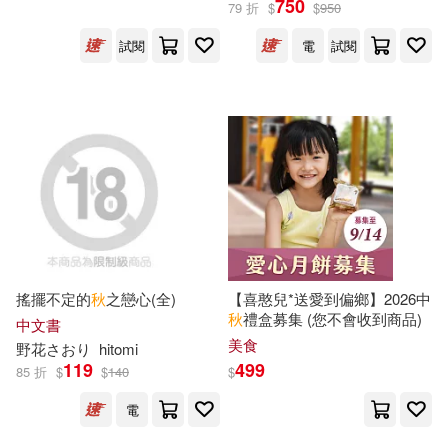
750
79 折
$
$
950
試閱
電
試閱
星巴克(1)
日用清潔(2)
曲一線（主編）(57)
展開
休閒生活(77)
婦幼生活(61)
童一秋(54)
秋月空太(53)
出版社
(可複選)
餐廚生活(71)
電子票證(2)
持田秋(48)
文秋芳(46)
水星外文雜誌(1124)
鞋包配件(78)
票券(2)
羅秋昭(46)
薛謙（主編）(46)
東立(354)
尖端(226)
寵物生活(19)
玲廊滿藝(42)
余秋雨(45)
張秋生(45)
搖擺不定的
秋
之戀心(全)
【喜憨兒*送愛到偏鄉】2026中
秋
禮盒募集 (您不會收到商品)
台灣角川(219)
展開
中文書
美食
野花さおり
hitomi
故宮精品(2)
電子書(1343)
秋(43)
郁達夫(43)
119
499
85 折
$
$
140
$
遠東圖書(135)
配送方式
(可複選)
電
有聲書(84)
莎士比亞(40)
中華書局(124)
悅文社(120)