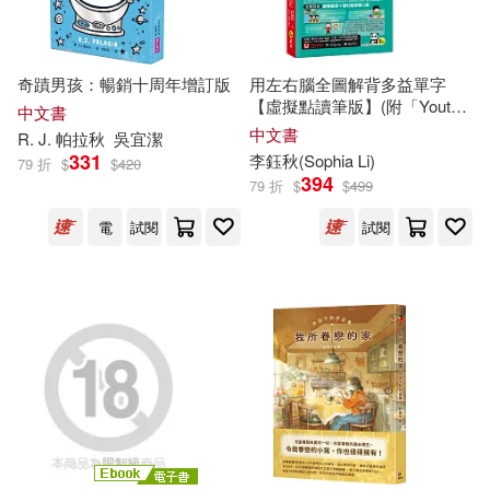
（蘇）比安基(18)
中國文史出版社(52)
奇蹟男孩：暢銷十周年增訂版
用左右腦全圖解背多益單字
BOUTIQUE-SHA(16)
【虛擬點讀筆版】(附「Youtor
中文書
人民出版社(50)
App」內含VRP虛擬點讀筆+防
中文書
R. J. 帕拉
秋
吳宜潔
水書套)
331
李鈺
秋
(Sophia Li)
79 折
$
$
420
井田千秋(16)
秋桜ヒロロ(16)
394
79 折
$
$
499
江蘇人民出版社(48)
三采(47)
電
試閱
試閱
賈志剛(16)
賴秋琴(16)
萬卷出版公司(47)
龍吟(47)
MAXING(15)
劉鈞傑(15)
華東師範大學出版社(45)
日本寶庫社(15)
易千秋(15)
PAD(44)
長鴻出版社(44)
江軍(15)
秋★枝(15)
武漢大學出版社(43)
三民(42)