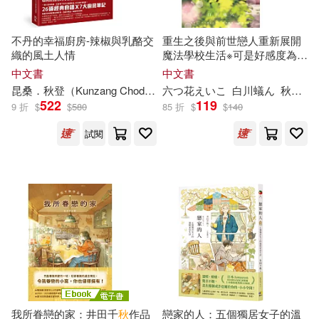
大衛．里秋(9)
惜秋(9)
河南科學技術出版社(30)
不丹的幸福廚房-辣椒與乳酪交
重生之後與前世戀人重新展開
織的風土人情
魔法學校生活※可是好感度為0
文乃ゆき(9)
李金妹(9)
3
中文書
中文書
碁峰(30)
昆桑．
秋
登（Kunzang Choden）
六つ花えいこ
林君孟
白川蟻ん
秋
鹿ユ
522
119
林趕秋(9)
玉贏(9)
9 折
$
$
580
85 折
$
$
140
首都師範大學出版社(30)
試閱
秋巻ゆう(9)
納蘭秋(9)
Universal(29)
聖千秋(9)
莊秋敏(9)
中國計量出版社(29)
金城一紀(9)
陳明珠(9)
安徽文藝出版社(29)
陳福春(9)
陳金龍(9)
東方出版社(29)
大展(28)
我所眷戀的家：井田千
秋
作品
戀家的人：五個獨居女子的溫