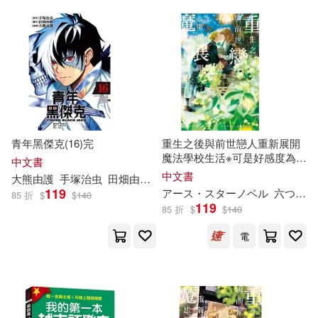
阮秋姮(6)
延邊大學出版社(17)
青春博客來編輯室(6)
文化藝術出版社(17)
高宣揚（主編）(6)
萬卷樓(17)
（晉）杜預(6)
青年黑傑克(16)完
重生之後與前世戀人重新展開
西南師範大學出版社(17)
魔法學校生活※可是好感度為0
中文書
1
（韓）孔元國(6)
中文書
大熊由護
手塚治虫
田畑由
秋
林武三
遼寧人民出版社(17)
119
アース・スターノベル
六つ花えいこ
85 折
$
$
140
119
85 折
$
$
140
GLORY QUEST(5)
采實文化(17)
開明出版社(17)
電
Grahm Wallas(5)
ブティック社(16)
《收穫》文學雜誌社(5)