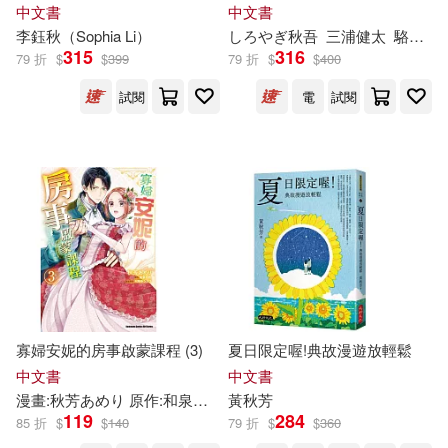
App」內含VRP虛擬點讀筆+防
在一起!
山東人民出版社(26)
中文書
中文書
水書套)
李鈺
秋
（Sophia Li）
しろやぎ
秋
吾
三浦健太
駱香雅
野花さおり(8)
陳璞(8)
315
316
79 折
$
$
399
79 折
$
$
400
江西教育出版社(26)
試閱
電
試閱
高陽(8)
黃秋蓉(8)
江西美術出版社(26)
PRESTIGE DIGITAL BOOK SERIE
S(7)
鳳凰出版社(26)
三秋 縋(7)
三采文化(7)
上海三聯書店(25)
任訪秋(7)
何恭上(7)
北方婦女兒童出版社(25)
寡婦安妮的房事啟蒙課程 (3)
夏日限定喔!典故漫遊放輕鬆
写メっ娘！コスっ娘！編集部(7)
希代(25)
普天出版社(25)
中文書
中文書
漫畫:
秋
芳あめり 原作:和泉和歌 角色原案:天路ゆうつづ
黃
秋
芳
夜原優
劉迎秋（主編）(7)
周汝昌(7)
119
284
85 折
$
$
140
79 折
$
$
360
知識產權出版社(25)