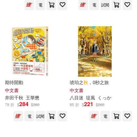
電
電
試閱
秋芳あめり(12)
文物出版社(35)
秋鹿ユギリ(12)
程玉秋(12)
新疆青少年出版社(35)
哈金(11)
川又千秋(11)
中國社會科學出版社(34)
廖秋莎（主編）(11)
北京圖書館出版社(34)
期待開動
琥珀之
秋
，0秒之旅
李忠秋(11)
槙陽子(11)
中文書
中文書
廣東人民出版社(34)
井田千
秋
王華懋
八目迷
堤風
くっか
白川蟻ん(11)
瞿秋白(11)
284
221
79 折
$
$
360
85 折
$
$
260
法律出版社(34)
說頻文化(34)
電
試閱
電
秋原康(11)
秋好(11)
ZERO ONE STYLE.inc(33)