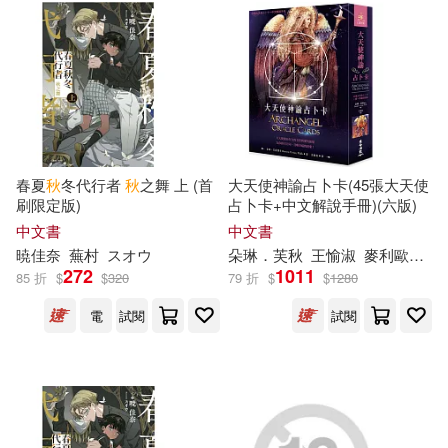
秋山シノ(11)
秋山瑞人(11)
中國少年兒童出版社(33)
秋重 學(11)
秋重學(11)
北京聯合出版公司(33)
鄭技師(11)
馬文秋(11)
南京師範大學出版社(33)
春夏
秋
冬代行者
秋
之舞 上 (首
大天使神諭占卜卡(45張大天使
（春秋）左丘明(11)
刷限定版)
占卜卡+中文解說手冊)(六版)
吉林出版集團有限責任公司(32)
中文書
中文書
ZUN(10)
おの秋人(10)
暁佳奈
蕪村
スオウ
朵琳．芙
秋
王愉淑
麥利歐斯．麥可–喬治等
272
1011
天津人民出版社(32)
85 折
$
$
320
79 折
$
$
1280
婁秋琴(10)
電
試閱
試閱
山東畫報出版社(32)
成海蛟（主編）(10)
愛播聽書FM(32)
易秋（編）(10)