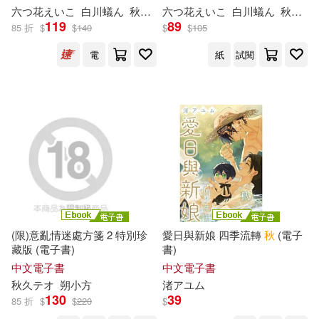
光明日報出版社(19)
六つ花えいこ
白川蟻ん
秋
鹿ユギリ
六つ花えいこ
杜信彰
白川蟻ん
秋
鹿ユ
119
89
85 折
$
$
140
$
$
105
王洛夫(6)
田口囁一(6)
天地出版社(19)
滾石(19)
電
紙
試閱
石地(6)
神秋昌史(6)
白象文化(19)
知識出版社(19)
秋 (6)
秋十(6)
秋宓(6)
經濟管理出版社(19)
秋尾(6)
秋山風三郎(6)
貴州人民出版社(19)
秋李子(6)
秋葉ちひろ(6)
雅書堂(19)
MTEX(18)
(限)意亂情迷處方箋 2 特別珍
愛日與新娘 四季流轉
秋
(電子
秋蔵(6)
秋風寒(6)
藏版 (電子書)
書)
中國青年出版社(18)
中文電子書
中文電子書
秋
久テオ
朔小方
渚アユム
程硯秋(6)
艾明秋(6)
130
39
85 折
$
$
220
$
四川文藝出版社(18)