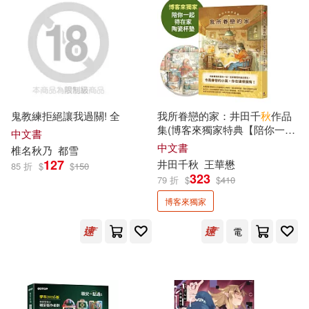
秋屋すみ(25)
三秋縋(24)
本週上市新品(46)
上海古籍出版社(83)
張國見（主編）(24)
人民文學出版社(82)
電子書
(可複選)
醉琉璃(24)
吉林文史出版社(78)
鬼教練拒絕讓我過關! 全
我所眷戀的家：井田千
秋
作品
適合手機平板閱讀(578)
集(博客來獨家特典【陪你一起
中文書
（戰國）呂不韋(24)
待在家陶瓷杯墊】)
中文書
廣西師範大學出版社(72)
椎名
秋
乃
都雪
適合平板閱讀(765)
127
井田千
秋
王華懋
85 折
$
$
150
萬志勇（主編）(23)
323
79 折
$
$
410
青文(72)
崧燁文化(70)
博客來獨家
免費電子書(14)
呂秋遠(22)
電
北京大學出版社(67)
杜志建（主編）(22)
其他
(可複選)
機械工業出版社(66)
h.m.p(21)
易秋(21)