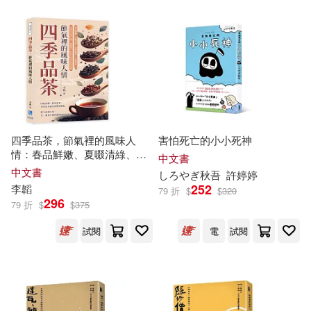
秋元翼(7)
秋姬(7)
浙江文藝出版社(24)
秋濃林意(7)
秋蘆(7)
西安出版社(24)
秋重学(7)
范燕秋(7)
青島出版社(24)
音樂之橋(24)
蕾秋．喬伊斯(7)
四季品茶，節氣裡的風味人
害怕死亡的小小死神
PRESIDENT Inc.(23)
情：春品鮮嫩、夏啜清綠、
秋
中文書
賞幽香、冬藏醇厚，在四季更
中文書
開心教育研究中心(7)
しろやぎ
秋
吾
許婷婷
迭之間，收藏每一段山水與茶
中國建築工業出版社(23)
252
李韜
79 折
$
$
320
事的記憶
296
79 折
$
$
375
閻純德（主編）(7)
陳艷秋(7)
中國農業出版社(23)
試閱
電
試閱
馬艷秋(7)
Feliz Chan(6)
學苑出版社(23)
HIROKAZU(6)
Milkyway(6)