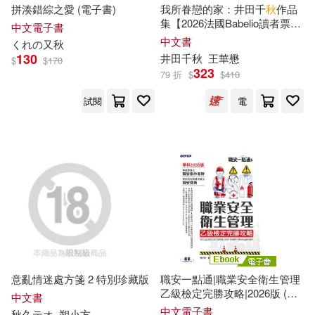
秋葉(15)
蕭中剛(15)
拼湊錯綜之愛 (電子書)
我所眷戀的家：井田千
秋
作品
台灣東販(42)
集【2026法國Babelio讀者票選
中文電子書
獎漫畫部門大獎得主續作!】
中文書
くれの又
秋
大熊由護(14)
徐英洲(14)
130
井田千
秋
王華懋
$
$
170
高等教育出版社(42)
323
79 折
$
$
410
手塚治虫(14)
秋本翼(14)
試閱
電
中國人民大學出版社(41)
（蘇）維·比安基(14)
北京理工大學出版社(41)
曲一線(13)
林摶秋(13)
慕客館(41)
王曉秋(13)
秋山祥子(13)
上海交通大學出版社(40)
秋良ろじ(13)
意亂情迷處方箋 2 特別珍藏版
職安一點通|職業安全衛生管理
重慶出版社(40)
乙級檢定完勝攻略|2026版 (電
中文書
子書)
あさのハジメ(12)
中文電子書
秋
久テオ
朔小方