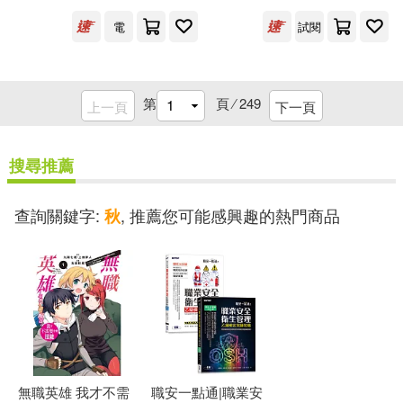
林玫伶(5)
林艷秋(5)
電
試閱
好鄰居書坊(14)
寶島社(14)
梁實秋等(5)
梁實秋著(5)
山東教育出版社(14)
第
頁 ⁄
249
上一頁
下一頁
梅貝爾(5)
楊熾(5)
成都時代出版社(14)
搜尋推薦
榎本秋(5)
歐陽青(5)
新世界出版社(14)
水牛(14)
查詢關鍵字:
, 推薦您可能感興趣的熱門商品
秋
洋洋兔(5)
洪炎秋(5)
花城出版社(14)
狐狸家(5)
王艷秋（主編）(5)
華文出版社(14)
風潮音樂(14)
田曉菲(5)
留白(5)
麋研筆墨有限公司(14)
無職英雄 我才不需
職安一點通|職業安
畢璞(5)
盧佩秋(5)