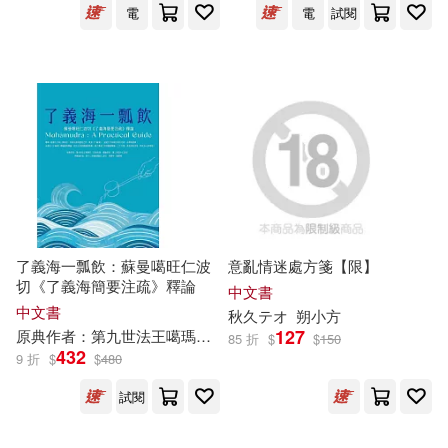
電
電
試閱
嬉野秋彥(7)
孫寶文(7)
魔豆文化(25)
張程(7)
成公亮(7)
Hearst Fujingaho Co., Ltd.(24)
昆桑．秋登（Kunzang Choden）
(7)
中國中醫藥出版社(24)
本書編委會編(7)
中國鐵道出版社(24)
了義海一瓢飲：蘇曼噶旺仁波
意亂情迷處方箋【限】
查爾斯．菲爾莫爾(7)
淡霞(7)
切《了義海簡要注疏》釋論
四川人民出版社(24)
中文書
中文書
秋
久テオ
朔小方
田秋(7)
盛秋(7)
127
原典作者：第九世法王噶瑪巴 旺
秋
多傑
釋論作者：第二世波卡仁
85 折
$
$
150
四川大學出版社(24)
432
9 折
$
$
480
盧秋瑩(7)
石田衣良(7)
試閱
校園書房(24)