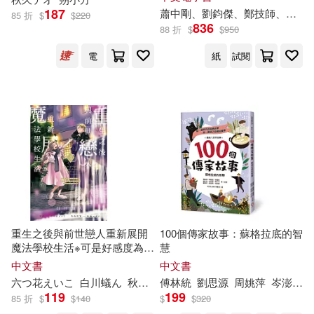
中國紡織出版社(39)
187
蕭中剛、劉鈞傑、鄭技師、賴
秋
85 折
$
$
220
836
88 折
$
$
950
たじまこと(12)
ダンミル(12)
字畝文化(39)
電
紙
試閱
一本考試研究中心(12)
浙江大學出版社(39)
六つ花えいこ(12)
劉增利(12)
復旦大學出版社(38)
嚴軍（總主編）(12)
巴金(12)
藍海文化(38)
長春出版社(38)
平井和正(12)
方秋停(12)
天下雜誌(37)
現代出版社(37)
重生之後與前世戀人重新展開
100個傳家故事：蘇格拉底的智
魔法學校生活※可是好感度為0
慧
月嵐(12)
朱海峰（主編）(12)
4
禾馬(37)
北方文藝出版社(36)
中文書
中文書
六つ花えいこ
白川蟻ん
秋
鹿ユギリ
傅林統
杜信彰
劉思源
周姚萍
岑澎維
楊伯峻(12)
秋ぎつね(12)
119
199
85 折
$
$
140
$
$
320
上海文藝出版社(35)