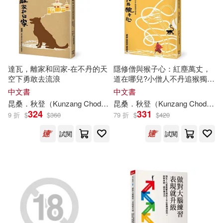
江西人民出版社(23)
Orison Swett Marden(6)
河南大學出版社(23)
R. J. 帕拉秋(6)
SATOSHI(6)
聯經出版公司(23)
達瓦，離家和回家-在不丹的天
隱修僧與猴子心：紅塵萬丈，
空下勇敢去流浪
道在哪兒?小僧人不丹追猴獨闖
proto star編集部(6)
花花世界
中文書
中文書
華中科技大學出版社(23)
昆桑．
秋
登（Kunzang Choden）
昆桑．
黃意然
秋
登（Kunzang Choden）
《中國京劇流派劇目集成》編委會
324
331
9 折
$
$
360
79 折
$
$
420
(6)
SONY MUSIC(22)
試閱
試閱
『戦刻ナイトブラッド』プロジェ
クト(6)
中國林業出版社(22)
くれの又秋(6)
しおん(6)
中國電力出版社(22)
ゆくえ萌葱(6)
九州出版社(22)