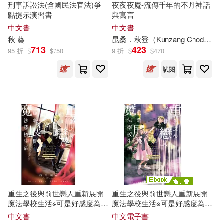
堀内秋美(6)
夢溪石(6)
刑事訴訟法(含國民法官法)爭
夜夜夜魔-流傳千年的不丹神話
石油工業出版社(21)
點提示演習書
與寓言
中文書
中文書
岑澎維(6)
張煒(6)
秋
葵
昆桑．
秋
登（Kunzang Choden）
齊魯書社(21)
團結出版社(20)
713
423
95 折
$
$
750
9 折
$
$
470
張艷秋(6)
徐浩(6)
試閱
海豚出版社(20)
朕說‧黃桑(6)
木下凛々子(6)
百花文藝出版社(20)
本社編(6)
李宗侗 註譯(6)
雲南人民出版社(20)
李燕秋(6)
杜志建主編(6)
上海書畫出版社(19)
林建成(6)
林穎政(6)
上海科學技術文獻出版社(19)
重生之後與前世戀人重新展開
重生之後與前世戀人重新展開
魔法學校生活※可是好感度為0
魔法學校生活※可是好感度為0
毛慧(6)
王文華(6)
2
(4) (電子書)
中文書
中文電子書