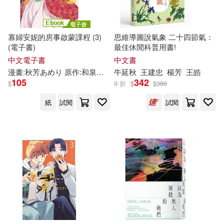
北原雅紀(5)
北極星(5)
釀出版(16)
寡婦安妮的房事啟蒙課程 (3)
思維導圖說氣象 二十四節氣：
吳秋林(5)
吳秋瓊(5)
(電子書)
最佳休閒科普用書!
長江少年兒童出版社(16)
中文電子書
中文書
吳閑雲(5)
吳鳴(5)
漫畫:
秋
芳あめり 原作:和泉和歌 角色原案:天路ゆうつづ
牛延
秋
王建忠
楊芳
王皓
夜原優
105
342
陝西師範大學出版社(16)
$
9 折
$
$
380
呂建秋（主編）(5)
周姚萍(5)
紙
試閱
試閱
上海人民美術出版社(15)
和泉和歌(5)
唐秋勇(5)
中國法制出版社(15)
喬安娜‧柯爾(5)
元華文創股份有限公司(15)
喬安娜．柯爾(5)
喬軒(5)
北京科學技術出版社(15)
塔妮莎．秋恩朋(5)