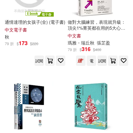
ア力ネマコト(6)
上田夢人(6)
天津楊柳青畫社(22)
通情達理的女孩子(全) (電子書)
做對大腦練習，表現就升級：
九頭七尾(6)
何秋光(6)
頂尖1%菁英都在用的5大心智
中文電子書
岳麓書社(22)
預演技巧，拆除內耗，提升專
中文書
秋
注力
173
瑪雅・瑞丘
秋
張芷盈
傅斯年(6)
公孫策(6)
79 折
$
$
220
316
時代文藝出版社(22)
79 折
$
$
400
試閱
電
試閱
劉玉民(6)
花山文藝出版社(22)
北京大學《儒藏》編纂與研究中心
(6)
中國友誼出版公司(21)
名苗秋緒(6)
千華駐科技(21)
國立臺南藝術大學(6)
宗教文化出版社(21)