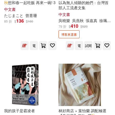
秋
想和春一起吃飯 再來一碗! 3
以為無人傾聽的她們：台灣首
古吳軒出版社(15)
部人工流產文集
中文書
中文書
天路ゆうつづ(5)
姜曉秋(5)
たじまこと
曾薏珊
136
吳曉樂
吳燕
秋
張嘉真
徐珮芬
吉林科學技術出版社(15)
85 折
$
$
160
410
79 折
$
$
520
孫劍秋(5)
孫秀秋(5)
博客來選書
同心出版社(15)
電
電
試閱
崔艷秋(5)
嵇文甫(5)
大象出版社(15)
天下文化(15)
張國見主編(5)
張錦秋(5)
敦煌文藝出版社(15)
張高評(5)
彥秋(5)
新星出版社(15)
徐國能(5)
徐宗懋(5)
百花洲文藝出版社(15)
徐開秋(5)
我的孩子是霸凌者
林好商店 × 葉怡蘭 調配極選