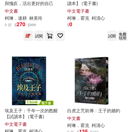
與愧疚，活出更好的自己
讀本】 (電子書)
中文書
中文電子書
柯琳
．達耕
林美玲
柯琳
．霍克
柯
清心
270
0
9 折
$
$
300
$
免費
試閱
試閱
領用
埃及王子：千年一次的甦醒
白虎之咒前傳：王子的婚約
【試讀本】 (電子書)
中文書
中文電子書
柯琳
．霍克
柯
清心
135
柯琳
．霍克
柯
清心
9 折
$
$
150