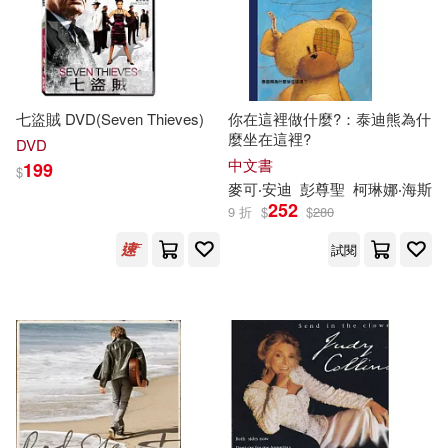
七盜賊 DVD(Seven Thieves)
你在這裡做什麼?：泰迪熊為什
麼坐在這裡?
DVD
中文書
199
$
麥可‧安迪
彭尊聖
柯琳
娜‧海斯
252
9 折
$
$
280
試閱