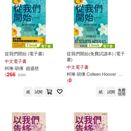
從我們開始 (電子書)
從我們開始(免費試讀本) (電子
書)
中文電子書
中文電子書
柯琳
‧胡佛
趙盛慈
266
柯琳
‧胡佛 Colleen Hoover
趙盛
$
$
380
0
$
免費
紙
試閱
紙
試閱
領用