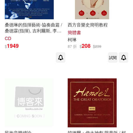
桑德琳的指揮藝術-協奏曲篇 /
西方音樂史簡明教程
桑德霖(指揮), 吉利爾斯, 李希
簡體書
特, 歐伊斯特拉夫, 柯崗,羅斯卓
CD
柯琳
波維契 (13CD)(Kurt Sanderling
1949
208
$
87 折
$
$
239
Edition - Concertos 1948-1964
(13CD))
試閱
民族音樂續論
韓德爾：偉大神劇 限量版 / 柯