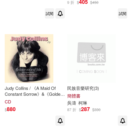
405
9 折
$
$
450
試閱
試閱
Judy Collins / 《A Maid Of
民族音樂研究(3)
Constant Sorrow》&《Golden
簡體書
Apples Of The Sun》Two
CD
吳濤
柯琳
Original Albums (180g 2LP)(茱
880
287
$
87 折
$
$
330
蒂.
柯琳
斯 /《一位永遠悲傷的
少女》與《太陽的金蘋果》雙
專輯 (180g 2LP黑膠唱片))