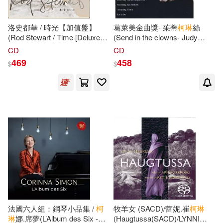
洛史都華 / 時光【加值盤】
葛萊美金曲獎- 茱蒂
柯琳
絲
(Rod Stewart / Time [Deluxe
(Send in the clowns- Judy
Edition])
Collins)
CD
CD
469
458
$
$
法國六人組：鋼琴小品集 /
柯
牧羊女 (SACD)/蕾妮.崔
柯琳
琳
娜.席夢(L’Album des Six -
(Haugtussa(SACD)/LYNNI