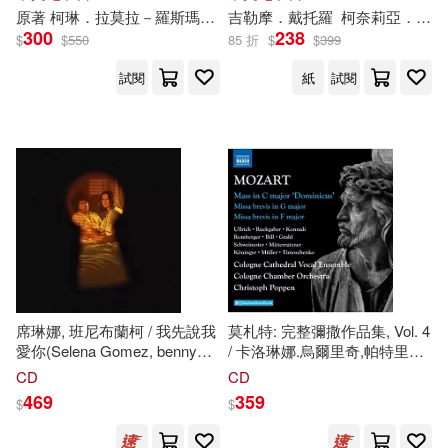
「德國的J.K. 羅琳」
柯
奈莉亞.
原著
柯琳
．拉莫拉－羅斯瑪琳 (Corinne Lamoral-Rosmarin)繪者 潔絲．賈汀－韋德波爾 (Jess Jardim-Wedepohl)
吉勒摩．戴托羅
柯
奈莉亞．馮克
馮克攜手打造最華麗的成人童
300
238
$
$
550
85 折
$
$
399
話! (電子書)
試閱
紙
試閱
席琳娜, 班尼布蘭柯 / 我先說我
莫札特: 完整彌撒作品集, Vol. 4
愛你(Selena Gomez, benny
/ 卡洛琳娜.烏爾里奇,帕特里克.
blanco / I Said I Love You First)
格拉爾,卡塔琳娜.魯奇格伯,保
CD
CD
羅.施韋內斯特,卡特琳娜.孔拉
469
359
$
$
荻,米哈伊爾·鐵木辛
柯
(歌手) /
柏鵬 (指揮) / 科隆大教堂合唱