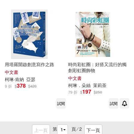
用塔羅開啟創意寫作之路
時尚彩虹圈：好搭又流行的獨
創彩虹圈飾物
中文書
中文書
柯琳
‧肯納
亞瑟
378
柯琳
．朵絲
茉莉茶
9 折
$
$
420
197
79 折
$
$
250
試閱
試閱
第
頁 ⁄
2
上一頁
下一頁