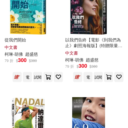
麥可‧安迪(1)
（加拿大）柯琳·卡尼等(1)
從我們開始
以我們告終【電影《到我們為
止》劇照海報版】(特贈限量劇
中文書
照明信片組)
中文書
柯琳
‧胡佛
趙盛慈
300
柯琳
‧胡佛
趙盛慈
79 折
$
$
380
300
79 折
$
$
380
電
試閱
電
試閱