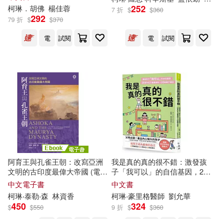
252
可超商取貨(65)
柯琳
．胡佛
楊佳蓉
7 折
$
$
360
柯琳・杜布荷(2)
292
79 折
$
$
370
光明日報出版社(2)
可海外宅配(64)
電
試閱
電
試閱
紀堯姆・拉涅(2)
博樂伯樂(2)
方言文化(2)
可港澳店取(58)
凱瑟琳．史陀(1)
晨星(2)
木馬文化(2)
可新加坡店取(53)
勞拉．卡迪宏尼(1)
橡樹林(2)
皇冠(2)
可菲律賓店取(59)
原著 柯琳．拉莫拉－羅斯瑪琳 (Cor
inne Lamoral-Rosmarin)繪者 潔
遠流(2)
BIS(1)
絲．賈汀－韋德波爾 (Jess Jardim-
Wedepohl)(1)
阿育王與孔雀王朝：改寫亞洲
我是真的真的很不錯：激發孩
電子書
(可複選)
文明的古印度最偉大帝國 (電子
子「我可以」的自信基因，29
EVOSOUND(1)
書)
堂內在力量養成術X 20個親子
中文電子書
中文書
吳濤(1)
尼爾．蓋曼(1)
練習
柯琳
‧泰勒‧森
林資香
柯琳
‧豪里格醫師
劉允華
適合手機平板閱讀(14)
450
324
Linfair Records Limited(1)
$
$
550
9 折
$
$
360
柯琳‧卡尼(1)
柯琳‧瑟爾(1)