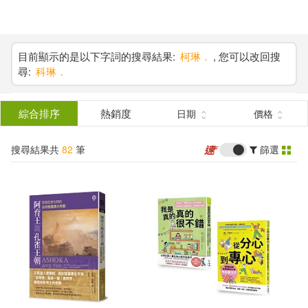
搜
尋
分類
(單選)
目前顯示的是以下字詞的搜尋結果:
柯琳．
, 您可以改回搜
尋:
科琳．
結
圖書(48)
所有商品(82)
果
綜合排序
熱銷度
日期
價格
影音(17)
電子書(17)
篩
搜尋結果共
82
筆
篩選
選
展開
作者
(可複選)
柯琳．霍克(8)
柯琳．胡佛(7)
柯琳(4)
柯琳娟(4)