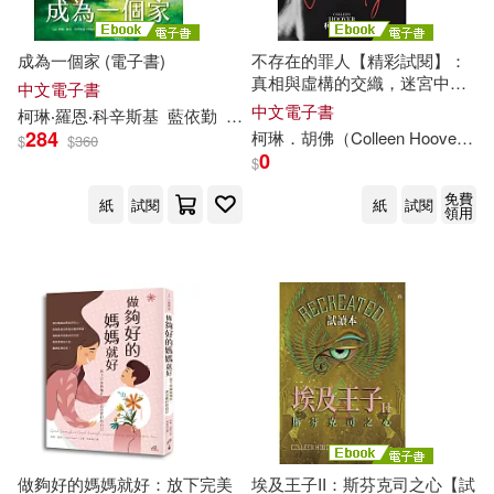
成為一個家 (電子書)
不存在的罪人【精彩試閱】：
真相與虛構的交織，迷宮中最
中文電子書
黑暗的人性悲劇 (電子書)
中文電子書
柯琳
‧羅恩‧科辛斯基
藍依勤
瓦樂麗‧多坎波（Valeria Docampo）
284
柯琳
．胡佛（Colleen Hoover）
$
$
360
0
$
免費
紙
試閱
紙
試閱
領用
做夠好的媽媽就好：放下完美
埃及王子II：斯芬克司之心【試