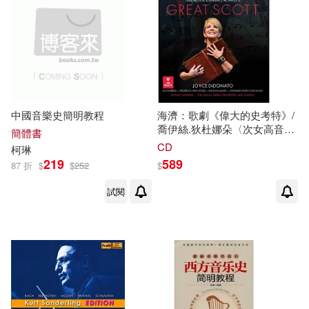
中國音樂史簡明教程
海濟：歌劇《偉大的史考特》/
喬伊絲.狄杜娜朵〈次女高音〉
簡體書
艾琳.佩瑞茲〈女高音〉/芙瑞德
CD
柯琳
莉卡.馮史塔德〈次女高音〉納
219
589
87 折
$
$
252
$
森.岡恩〈男中音〉/ 安東尼.羅
斯.柯斯坦佐〈假聲男高音〉/
試閱
派翠克.桑瑪斯〈指揮〉達拉斯
歌劇院管弦樂團與合唱團 歐洲
進口盤 (2CD)(Great Scott /
Joyce DiDonato / Ailyn Pérez -
Frederica Von Stade - Nathan
Gunn - Anthony Ross
Costanzo / Patrick Summers /
The Dallas Opera Orchestra
and Chorus (2CD))