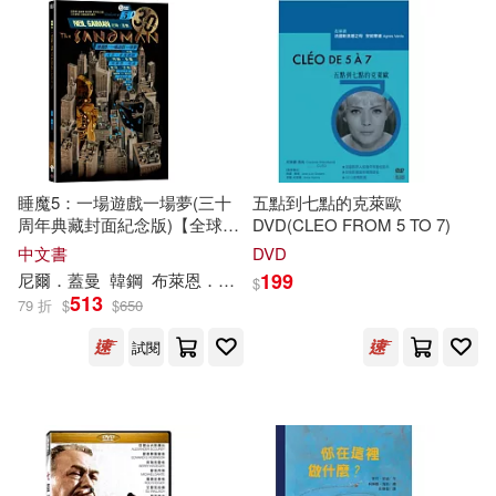
睡魔5：一場遊戲一場夢(三十
五點到七點的克萊歐
周年典藏封面紀念版)【全球
DVD(CLEO FROM 5 TO 7)
Netflix TOP 1 人氣影集同名原
中文書
DVD
作，奇幻文學大師尼爾‧蓋曼最
199
尼爾．蓋曼
韓鋼
布萊恩．塔波
柯琳
．多蘭
肖恩．麥馬納斯
$
知名經典美漫代表作】
513
79 折
$
$
650
試閱