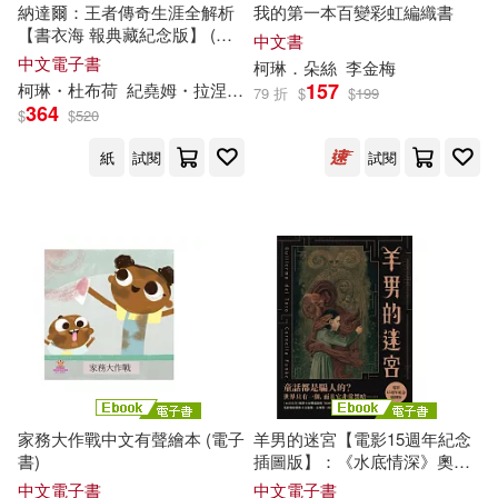
納達爾：王者傳奇生涯全解析
我的第一本百變彩虹編織書
【書衣海 報典藏紀念版】 (電
中文書
子書)
中文電子書
柯琳
．朵絲
李金梅
157
柯琳
・杜布荷
紀堯姆・拉涅
林舒瑩
葛諾珀
79 折
$
$
199
364
$
$
520
紙
試閱
試閱
家務大作戰中文有聲繪本 (電子
羊男的迷宮【電影15週年紀念
書)
插圖版】：《水底情深》奧斯
卡金獎導演吉勒摩.戴托羅與
中文電子書
中文電子書