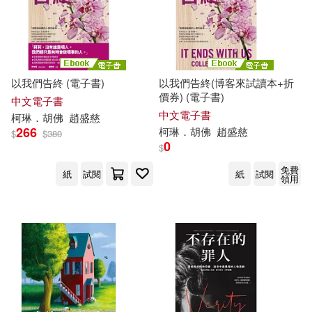
以我們告終 (電子書)
以我們告終(博客來試讀本+折
價券) (電子書)
中文電子書
中文電子書
柯琳
．胡佛
趙盛慈
266
柯琳
．胡佛
趙盛慈
$
$
380
0
$
免費
紙
試閱
紙
試閱
領用