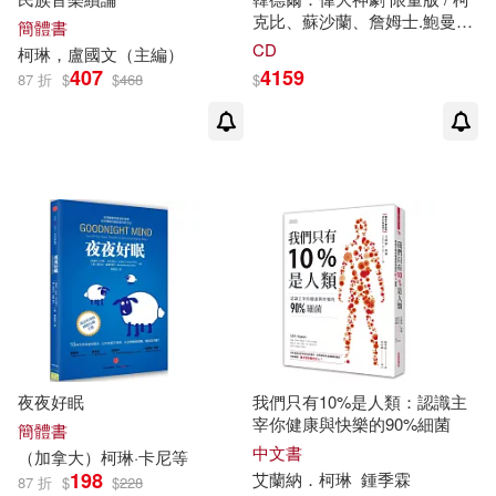
克比、蘇沙蘭、詹姆士.鮑曼、
簡體書
阿琳.奧潔、范.歐塔、凱瑟
琳
.
CD
柯琳
，盧國文（主編）
芭托、瑪麗蓮.豪恩、山繆.拉梅
407
4159
87 折
$
$
468
$
(41CD)(Handel: The Great
Oratorios / Hogwood / Gardiner
/ Pinnock / McCreesh /
Christophers (41CD))
夜夜好眠
我們只有10%是人類：認識主
宰你健康與快樂的90%細菌
簡體書
中文書
（加拿大）
柯琳
·卡尼等
198
艾蘭納．
柯琳
鍾季霖
87 折
$
$
228