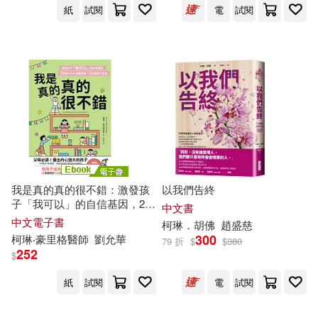
紙
試閱
電
試閱
適合平板閱讀(3)
Naxos(1)
Profil(1)
柯琳‧羅許(1)
柯琳‧肯納(1)
免費電子書(5)
Warner Classics(1)
上智(1)
柯琳‧胡佛 Colleen Hoover(1)
中信出版社(1)
其他
(可複選)
柯琳‧蘇伊兒(1)
柯琳‧賽爾(1)
中國書籍出版社(1)
柯琳娜.席寇克(1)
現在可購買商品(41)
我是真的真的很不錯：激發孩
以我們告終
中央民族大學出版社(1)
子「我可以」的自信基因，29
中文書
柯琳娟 杜雅萍(1)
作者/演唱/譯/編/繪(66)
堂內在力量養成術X 20個親子
中文電子書
柯琳
．胡佛
趙盛慈
練習 (電子書)
300
柯琳
‧豪里格醫師
劉允華
企業管理出版社(1)
位佳(1)
79 折
$
$
380
價格
252
柯琳，盧國文（主編）(1)
$
-
範圍
紙
試閱
電
試閱
允晨文化(1)
奇幻基地(1)
柯琳，陳琛(1)
柯琳．肯納(1)