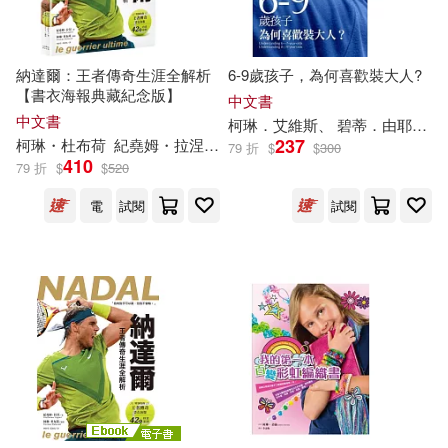
納達爾：王者傳奇生涯全解析
6-9歲孩子，為何喜歡裝大人?
【書衣海報典藏紀念版】
中文書
中文書
柯琳
．艾維斯、 碧蒂．由耶爾
237
柯琳
・杜布荷
紀堯姆・拉涅
林舒瑩
葛諾珀
79 折
$
$
300
410
79 折
$
$
520
電
試閱
試閱