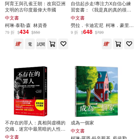
阿育王與孔雀王朝：改寫亞洲
自信起步走!專注力X自信心練
文明的古印度最偉大帝國
習套書：《我是真的真的很不
錯》+《從分心到專心》
柯琳‧胡佛(3)
柯琳．朵絲(3)
展開
中文書
中文書
柯琳
‧泰勒‧森
林資香
勞拉．卡迪宏尼
柯琳
．豪里格
434
648
79 折
$
$
550
9 折
$
$
720
吉勒摩．戴托羅(2)
出版社
(可複選)
電
試閱
柯奈莉亞．馮克(2)
大塊文化(16)
奇光出版(4)
柯琳‧杜布荷(2)
江蘇人民出版社(4)
三采(3)
柯琳‧泰勒‧森(2)
商周出版(3)
禾禾文化(3)
展開
柯琳‧羅恩‧科辛斯基(2)
KKV(2)
SONY MUSIC(2)
不存在的罪人：真相與虛構的
成為一個家
配送方式
(可複選)
交織，迷宮中最黑暗的人性悲
柯琳‧豪里格醫師(2)
中文書
劇
中文書
Universal(2)
九州出版社(2)
柯琳
‧羅恩‧科辛斯基
藍依勤
瓦樂麗