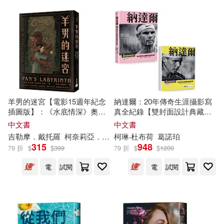
好書多(1)
巨河(1)
柯琳．胡佛（Colleen Hoover）(1)
心靈工坊(1)
搖滾萬歲(1)
柯琳．艾維斯、 碧蒂．由耶爾(1)
新路(1)
時報出版(1)
柯琳．豪里格(1)
瑋秦出版(1)
立緒(1)
羊男的迷宮【電影15週年紀念
納達爾：20年傳奇生涯攝影寫
柯琳．賽爾(1)
柯琳．達耕(1)
插圖版】：《水底情深》奧斯
真全紀錄【雙封面設計典藏紀
卡金獎導演吉勒摩.戴托羅與
念版】
中文書
中文書
財訊(1)
高寶(1)
「德國的J.K. 羅琳」
柯
奈莉亞.
吉勒摩．戴托羅
柯
奈莉亞．馮克
柯琳
呂玉嬋
‧杜布荷
亞倫．威廉斯（Allen Wi
葛諾珀
瑞雪兒‧曼柏(1)
馮克攜手打造最華麗的成人童
315
948
79 折
$
$
399
79 折
$
$
1200
話!
鹿橋文化(1)
電
試閱
電
試閱
維多利亞．柯琳斯(1)
艾蘭納．柯琳(1)