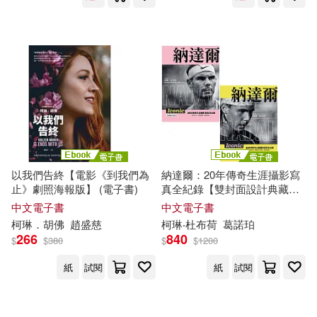
團, 科隆室內管弦樂團(Mozart:
Complete Masses, Vol. 4 /
Carolina Ullrich, Patrick Grahl,
Katharina Ruckgaber, Paul
Schweinester, Katharina
Konradi, Mikhail Timoschenko
(singer) / Christoph Poppen
(conductor) / Cologne
Cathedral Vocal Ensemble,
Kölner Kammerorchester)
以我們告終【電影《到我們為
納達爾：20年傳奇生涯攝影寫
止》劇照海報版】 (電子書)
真全紀錄【雙封面設計典藏紀
念版】 (電子書)
中文電子書
中文電子書
柯琳
．胡佛
趙盛慈
柯琳
‧杜布荷
葛諾珀
266
840
$
$
380
$
$
1200
紙
試閱
紙
試閱