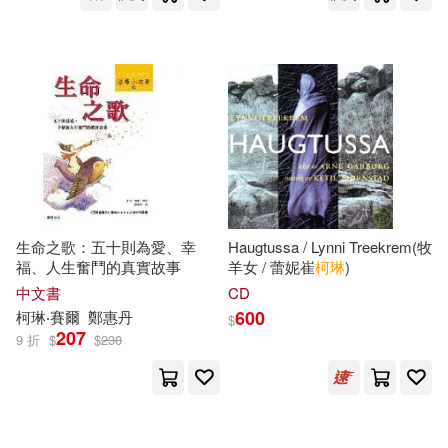
生命之歌：五十則為愛、幸
Haugtussa / Lynni Treekrem(牧
福、人生奮鬥的真實故事
羊女 / 蕾妮崔
柯琳
)
中文書
CD
600
柯琳
‧賽爾
鄭惠丹
$
207
9 折
$
$
230