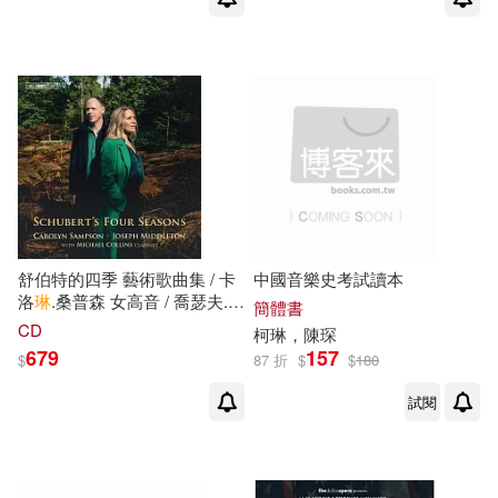
舒伯特的四季 藝術歌曲集 / 卡
中國音樂史考試讀本
洛
琳
.桑普森 女高音 / 喬瑟夫.米
簡體書
道頓 鋼琴 / 麥可.柯林斯 單簧管
CD
柯琳
，陳琛
(SACD)(Schubert’s Four
679
157
$
87 折
$
$
180
Seasons / Carolyn Sampson
(SACD))
試閱