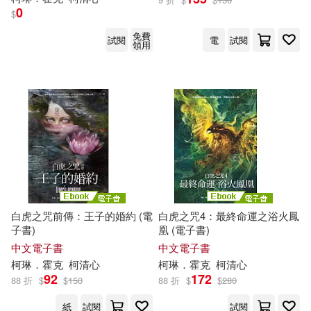
0
$
免費
試閱
電
試閱
領用
白虎之咒前傳：王子的婚約 (電
白虎之咒4：最終命運之浴火鳳
子書)
凰 (電子書)
中文電子書
中文電子書
柯琳
．霍克
柯
清心
柯琳
．霍克
柯
清心
92
172
88 折
$
$
150
88 折
$
$
280
紙
試閱
試閱