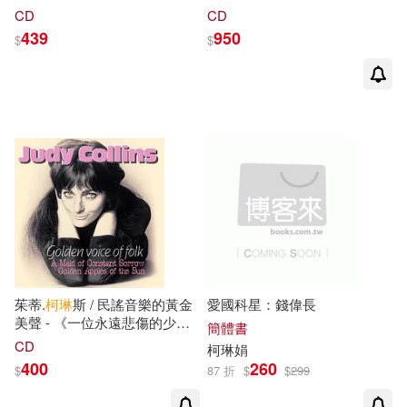
Music by French Avant-Garde
TREEKREM)
CD
CD
Composers of Early 20th
439
950
$
$
Century / Corinna Simon)
茱蒂.
柯琳
斯 / 民謠音樂的黃金
愛國科星：錢偉長
美聲 - 《一位永遠悲傷的少
簡體書
女》與《太陽的金蘋果》雙專
CD
柯琳
娟
輯(Judy Collins / Golden Voice
400
260
$
87 折
$
$
299
of Folk)