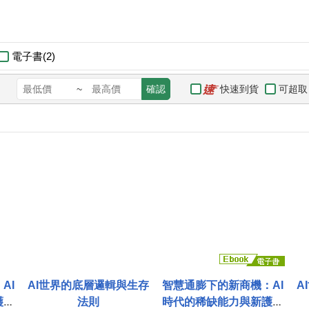
電子書(2)
快速到貨
可超取
~
確認
AI
AI世界的底層邏輯與生存
智慧通膨下的新商機：AI
A
護城
法則
時代的稀缺能力與新護城