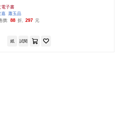
文電子書
整理
世嘉
蕭
玉
品
88
297
惠價:
折,
元
紙
試閱