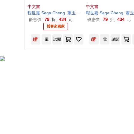
稀缺能力與新護城河
河
中文書
中文書
程
世嘉
Sega Cheng
蕭
玉
品
／採訪整理
程
世嘉
Sega Cheng
蕭
79
434
79
434
優惠價:
折,
元
優惠價:
折,
元
博客來獨家
電
試閱
電
試閱