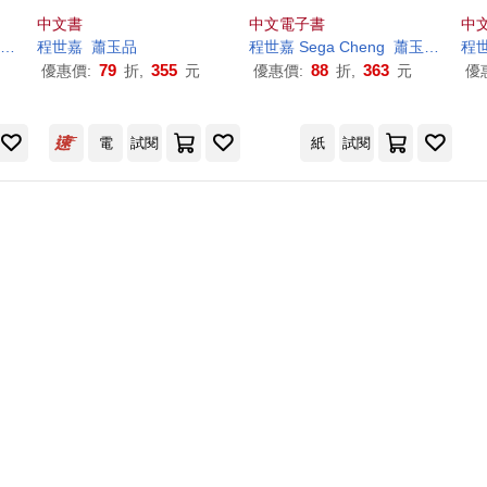
河【電子書獨家收錄
程
世
中文書
中文電子書
中
嘉
導讀音檔】(博客來獨家
玉
品
／採訪整理
程
世嘉
蕭
玉
品
程
世嘉
Sega Cheng
蕭
玉
品
／採訪
程
書封版) (電子書)
79
355
88
363
優惠價:
折,
元
優惠價:
折,
元
優
電
試閱
紙
試閱