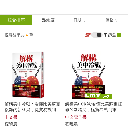
搜
尋
分類
綜合排序
熱銷度
日期
價格
(單選)
結
搜尋結果共
4
筆
篩選
圖書(2)
所有商品(4)
果
電子書(2)
篩
選
展開
作者
(可複選)
解構美中冷戰：看懂比美蘇更
解構美中冷戰:看懂比美蘇更複
程曉農(4)
何清漣(2)
複雜的新格局，從貿易戰到軍
雜的新格局，從貿易戰到軍備
備競賽，台灣身處關鍵十字路
競賽，台灣身處關鍵十字路口
中文書
中文電子書
口
(電子書)
程曉農
程曉農