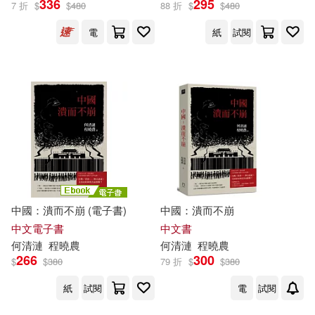
336
295
7 折
$
$
480
88 折
$
$
480
出版社
(可複選)
電
紙
試閱
今周刊(2)
八旗文化(2)
配送方式
(可複選)
可超商取貨(2)
可海外宅配(2)
可港澳店取(2)
中國：潰而不崩 (電子書)
中國：潰而不崩
中文電子書
中文書
何清漣
程曉農
何清漣
程曉農
可新加坡店取(2)
266
300
$
$
380
79 折
$
$
380
紙
試閱
電
試閱
可菲律賓店取(2)