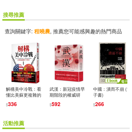
搜尋推薦
電子書
(可複選)
查詢關鍵字:
, 推薦您可能感興趣的熱門商品
程曉農
適合手機平板閱讀(2)
其他
(可複選)
現在可購買商品(3)
解構美中冷戰：看
武漢：新冠疫情早
中國：潰而不崩 (電
懂比美蘇更複雜的
期階段的權威研
子書)
作者/演唱/譯/編/繪(4)
新格局，從貿易戰
究，中國體制如何
336
592
266
$
$
$
到軍備競賽，台灣
造成疫情失控蔓
身處關鍵十字路口
延，引發人類史上
價格
-
最嚴重公衛危機
範圍
活動推薦