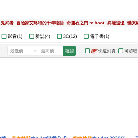
鬼武者
冒險家艾略特的千年物語
命運石之門 re boot
異能追憶
慟哭
影音(1)
雜誌(4)
3C(12)
電子書(1)
快速到貨
可超取
~
確認