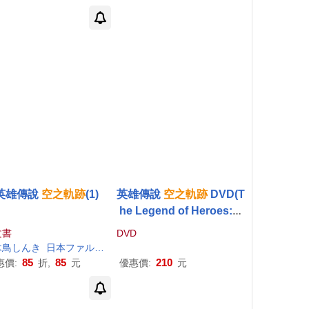
英雄傳說
空之軌跡
(1)
英雄傳說
空之軌跡
DVD(T
he Legend of Heroes:Tr
ails in the Sky)
文書
DVD
木鳥しんき
昱霖
日本ファルコム
江昱霖
85
85
210
惠價:
折,
元
優惠價:
元