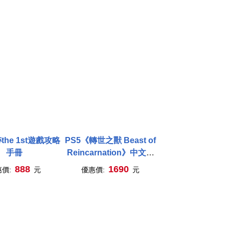
he 1st遊戲攻略
PS5《轉世之獸 Beast of
手冊
Reincarnation》中文版
* SONY Playstation * 台
888
1690
惠價:
元
優惠價:
元
灣代理版