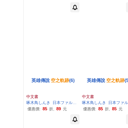
英雄傳說
空之軌跡
(6)
英雄傳說
空之軌跡
(
中文書
中文書
啄木鳥しんき
日本ファルコム
啄木鳥しんき
江昱霖
日本ファルコ
85
89
85
85
優惠價:
折,
元
優惠價:
折,
元