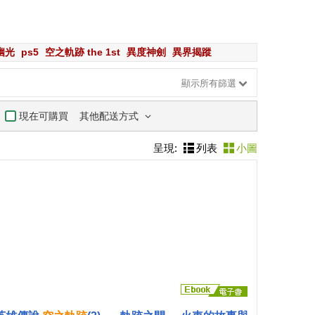
幽光
ps5
空之軌跡 the 1st
異度神劍
異界揭蹤
顯示所有篩選
其他配送方式
現在可購買
呈現:
列表
小圖