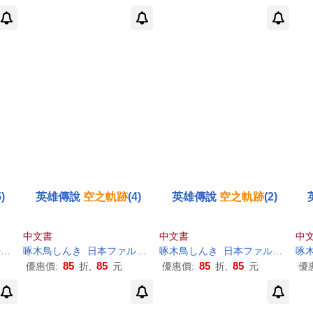
5)
英雄傳說
空之軌跡
(4)
英雄傳說
空之軌跡
(2)
中文書
中文書
中
ム
啄木鳥しんき
江昱霖
日本ファルコム
啄木鳥しんき
江昱霖
日本ファルコム
啄
江
85
85
85
85
優惠價:
折,
元
優惠價:
折,
元
優