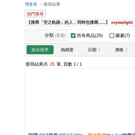
博客來
搜尋結果
熱門搜尋
【搜尋「空之軌跡」的人，同時也搜尋......】
crymelight
分類
所有商品(25)
圖書(7)
(單選)
日期
價格
綜合排序
熱銷度
搜尋結果共
25
筆, 頁數
1
/ 1