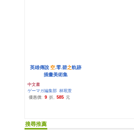
英雄傳說
空
.零.碧
之
軌跡
插畫美術集
中文書
ゲーマガ編集部
林珉萱
9
585
優惠價:
折,
元
搜尋推薦