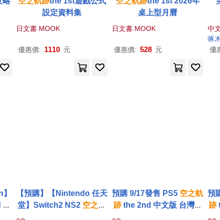
戲攻略
空之軌跡
the 1st遊戲公式
空之軌跡
the 1st 2026年
設定資料集
桌上型月曆
日文書.MOOK
日文書.MOOK
中
啄
1110
528
優惠價:
元
優惠價:
元
優
on】
【預購】【Nintendo 任天
預購 9/17發售 PS5
空之軌
預購
d 中
堂】Switch2 NS2
空之軌
跡
the 2nd 中文版 台灣公
跡
02
跡
the 2nd 中文版 台灣公
司貨