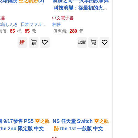
英雄傳說
空之軌跡
(3)
軌跡之間──火車的故事與
科技演變：從最初的火車
到現代高速鐵路，一場跨
文書
中文電子書
越時空的鐵路冒險 (電子
木鳥しんき
日本ファルコム
林靜
江昱霖
書)
85
85
280
惠價:
折,
元
優惠價:
元
試閱
 9/17發售 PS5
空之軌
NS 任天堂 Switch
空之軌
the 2nd 限定版 中文版
跡
the 1st 一般版 中文版
台灣公司貨
台灣公司貨