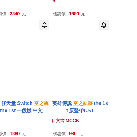
3C
2840
1880
惠價:
元
優惠價:
元
 任天堂 Switch
空之軌
英雄傳說
空之軌跡
the 1s
the 1st 一般版 中文版
t 原聲帶OST
台灣公司貨
日文書.MOOK
1880
930
惠價:
元
優惠價:
元