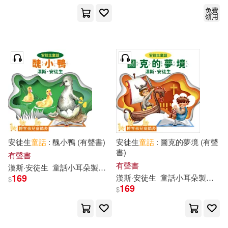
免費
領用
安徒生
童話
: 醜小鴨 (有聲書)
安徒生
童話
: 圖克的夢境 (有聲
書)
有聲書
有聲書
漢斯·安徒生
童話
小耳朵
製作
團隊
169
漢斯·安徒生
童話
小耳朵
製作
團
$
169
$