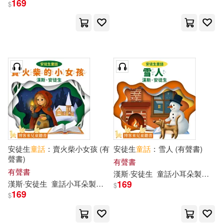
169
$
出版社
(可複選)
博客來出版(22)
電子書
(可複選)
免費電子書(1)
安徒生
童話
：賣火柴小女孩 (有
安徒生
童話
：雪人 (有聲書)
聲書)
有聲書
有聲書
漢斯·安徒生
童話
小耳朵
製作
團
169
漢斯·安徒生
童話
小耳朵
製作
團隊
$
其他
(可複選)
169
$