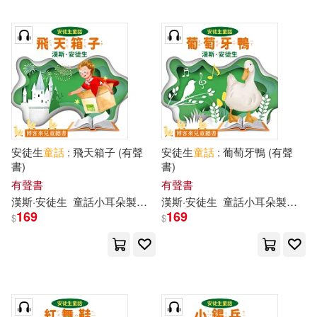
安徒生
童話
: 飛天箱子 (有聲
安徒生
童話
: 葡萄牙鴨 (有聲
書)
書)
有聲書
有聲書
漢斯·安徒生
童話
小耳朵
製作
團隊
漢斯·安徒生
童話
小耳朵
製作
團
169
169
$
$