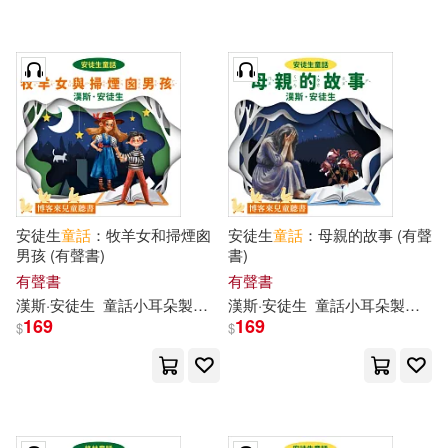
現在可購買商品(22)
作者/演唱/譯/編/繪(22)
價格
-
範圍
安徒生
童話
：牧羊女和掃煙囪
安徒生
童話
：母親的故事 (有聲
男孩 (有聲書)
書)
有聲書
有聲書
漢斯·安徒生
童話
小耳朵
製作
團隊
漢斯·安徒生
童話
小耳朵
製作
團
169
169
$
$