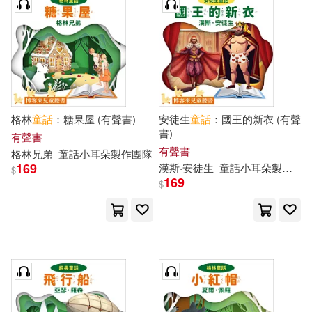
格林
童話
：糖果屋 (有聲書)
安徒生
童話
：國王的新衣 (有聲
書)
有聲書
有聲書
格林兄弟
童話
小耳朵
製作
團隊
169
漢斯·安徒生
童話
小耳朵
製作
團
$
169
$