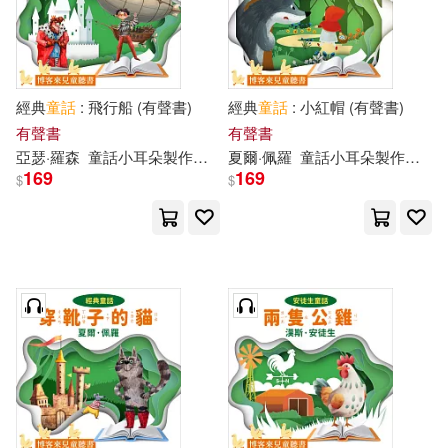
經典
童話
: 飛行船 (有聲書)
經典
童話
: 小紅帽 (有聲書)
有聲書
有聲書
亞瑟·羅森
童話
小耳朵
製作
團隊
夏爾·佩羅
童話
小耳朵
製作
團隊
169
169
$
$