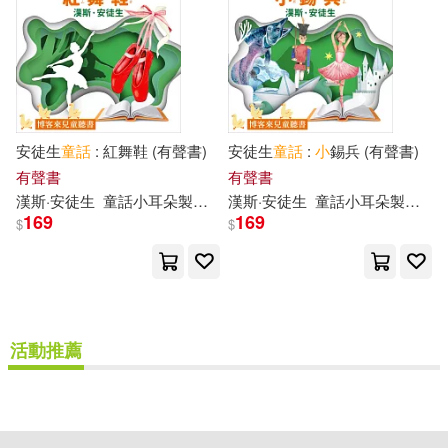
安徒生
童話
: 紅舞鞋 (有聲書)
安徒生
童話
:
小
錫兵 (有聲書)
有聲書
有聲書
漢斯·安徒生
童話
小耳朵
製作
團隊
漢斯·安徒生
童話
小耳朵
製作
團
169
169
$
$
活動推薦
重新設定
確認