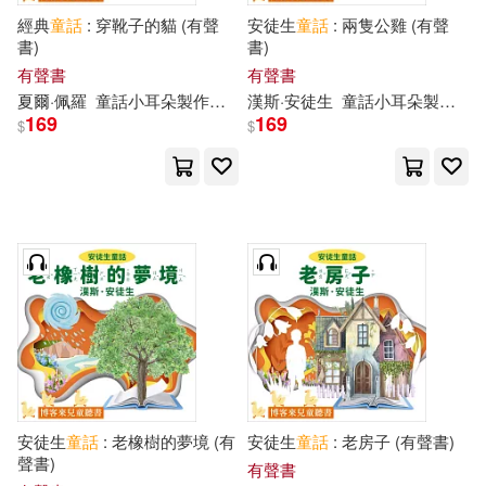
經典
童話
: 穿靴子的貓 (有聲
安徒生
童話
: 兩隻公雞 (有聲
書)
書)
有聲書
有聲書
夏爾·佩羅
童話
小耳朵
製作
團隊
漢斯·安徒生
童話
小耳朵
製作
團
169
169
$
$
安徒生
童話
: 老橡樹的夢境 (有
安徒生
童話
: 老房子 (有聲書)
聲書)
有聲書