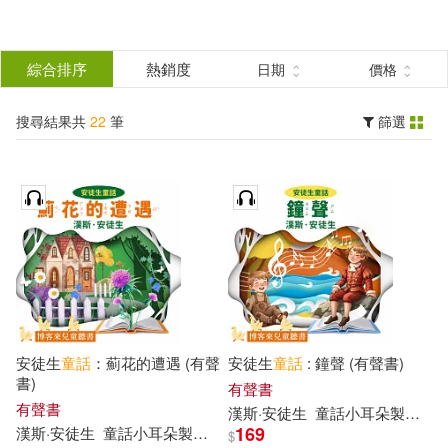
搜
尋
分類
綜合排序
熱銷度
日期
價格
(單選)
結
搜尋結果共
22
筆
篩選
有聲書(22)
所有商品(22)
果
展開
篩
選
作者
(可複選)
童話小耳朵製作團隊(22)
安徒生
童話
：薊花的遭遇 (有聲
安徒生
童話
: 鐘聲 (有聲書)
漢斯·安徒生(17)
夏爾·佩羅(2)
書)
有聲書
有聲書
漢斯·安徒生
童話
小耳朵
製作
團
169
漢斯·安徒生
童話
小耳朵
製作
團隊
$
亞瑟·羅森(1)
格林兄弟(1)