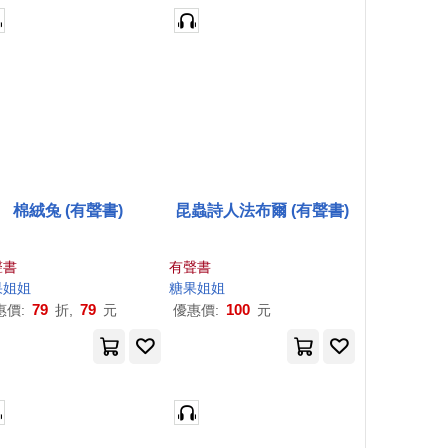
棉絨兔 (有聲書)
昆蟲詩人法布爾 (有聲書)
聲書
有聲書
果
姐姐
糖果
姐姐
79
79
100
惠價:
折,
元
優惠價:
元