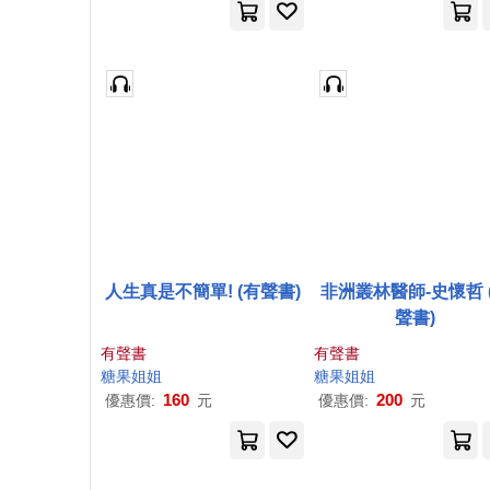
人生真是不簡單! (有聲書)
非洲叢林醫師-史懷哲 
聲書)
有聲書
有聲書
糖果
姐姐
糖果
姐姐
160
200
優惠價:
元
優惠價:
元