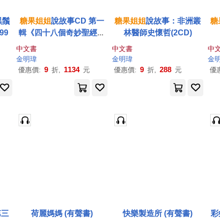
黑鬚
糖果
姐姐
說故事CD 第一
糖果
姐姐
說故事：非洲叢
糖
99
輯《四十八個奇妙聖經劇
林醫師史懷哲(2CD)
場》
中文書
中文書
中
金明瑋
金明瑋
金
9
1134
9
288
優惠價:
折,
元
優惠價:
折,
元
優
第三
荷麗媽媽 (有聲書)
快樂製造所 (有聲書)
彩