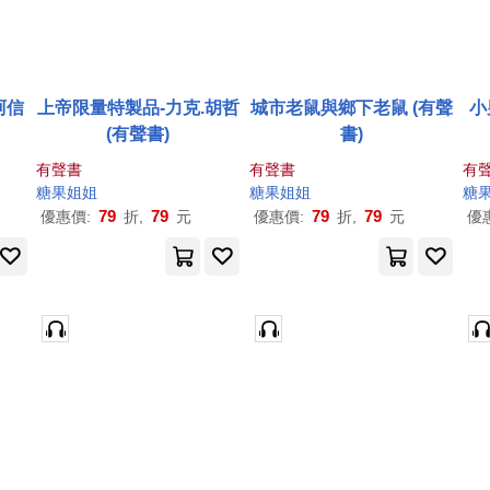
阿信
上帝限量特製品-力克.胡哲
城市老鼠與鄉下老鼠 (有聲
小
(有聲書)
書)
有聲書
有聲書
有
糖果
姐姐
糖果
姐姐
糖
79
79
79
79
優惠價:
折,
元
優惠價:
折,
元
優