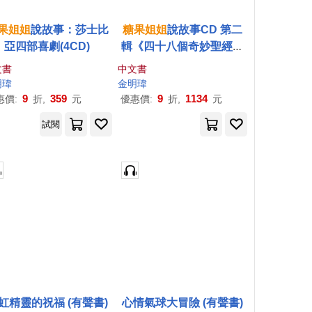
果
姐姐
說故事：莎士比
糖果
姐姐
說故事CD 第二
亞四部喜劇(4CD)
輯《四十八個奇妙聖經劇
場》
文書
中文書
明瑋
金明瑋
9
359
9
1134
惠價:
折,
元
優惠價:
折,
元
試閱
虹精靈的祝福 (有聲書)
心情氣球大冒險 (有聲書)