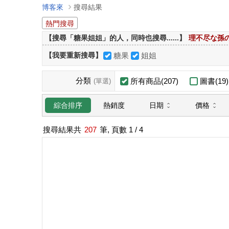
博客來
搜尋結果
熱門搜尋
【搜尋「糖果姐姐」的人，同時也搜尋......】
理不尽な孫
【我要重新搜尋】
糖果
姐姐
分類
所有商品(207)
圖書(19)
(單選)
日期
價格
綜合排序
熱銷度
搜尋結果共
207
筆, 頁數
1
/ 4