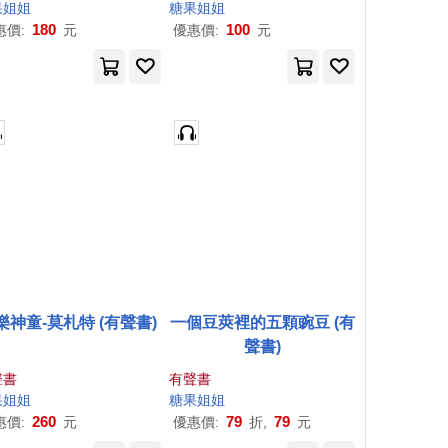
果
姐姐
糖果
姐姐
180
100
惠價:
元
優惠價:
元
樂神童-莫札特 (有聲書)
一個豆莢裡的五顆豌豆 (有
聲書)
聲書
有聲書
果
姐姐
糖果
姐姐
260
79
79
惠價:
元
優惠價:
折,
元