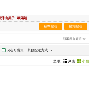
福澤由美子
歐陽靖
精準搜尋
模糊搜尋
顯示所有篩選
其他配送方式
現在可購買
呈現:
列表
小圖