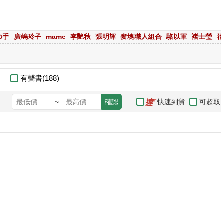
の手
廣嶋玲子
mame
李艷秋
張明輝
麥塊職人組合
駱以軍
褚士瑩
有聲書(188)
快速到貨
可超取
~
確認