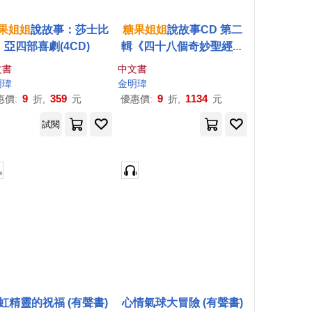
果
姐姐
說故事：莎士比
糖果
姐姐
說故事CD 第二
亞四部喜劇(4CD)
輯《四十八個奇妙聖經劇
場》
文書
中文書
明瑋
金明瑋
9
359
9
1134
惠價:
折,
元
優惠價:
折,
元
試閱
虹精靈的祝福 (有聲書)
心情氣球大冒險 (有聲書)