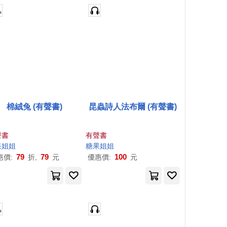
棉絨兔 (有聲書)
昆蟲詩人法布爾 (有聲書)
聲書
有聲書
果
姐姐
糖果
姐姐
79
79
100
惠價:
折,
元
優惠價:
元