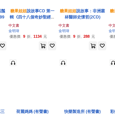
黑鬚
糖果
姐姐
說故事CD 第一
糖果
姐姐
說故事：非洲叢
糖
99
輯《四十八個奇妙聖經劇
林醫師史懷哲(2CD)
場》
中文書
中文書
中
金明瑋
金明瑋
金
9
1134
9
288
優惠價:
折,
元
優惠價:
折,
元
優
第三
荷麗媽媽 (有聲書)
快樂製造所 (有聲書)
彩