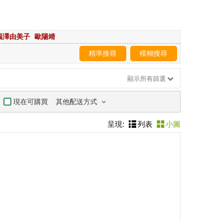
福澤由美子
歐陽靖
精準搜尋
模糊搜尋
顯示所有篩選
其他配送方式
現在可購買
呈現:
列表
小圖