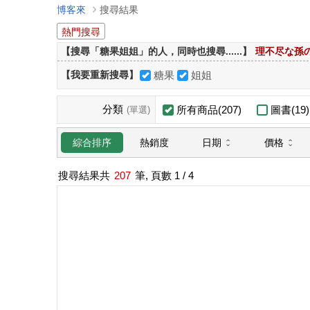
博客來
搜尋結果
熱門搜尋
【搜尋「糖果姐姐」的人，同時也搜尋......】
理不尽な孫
【我要重新搜尋】
糖果
姐姐
分類
所有商品(207)
圖書(19)
(單選)
日期
價格
綜合排序
熱銷度
搜尋結果共
207
筆, 頁數
1
/ 4