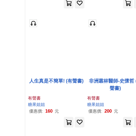
人生真是不簡單! (有聲書)
非洲叢林醫師-史懷哲 
聲書)
有聲書
有聲書
糖果
姐姐
糖果
姐姐
160
200
優惠價:
元
優惠價:
元