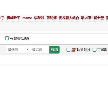
の手
廣嶋玲子
mame
李艷秋
張明輝
麥塊職人組合
駱以軍
褚士瑩
有聲書(188)
快速到貨
可超取
~
確認