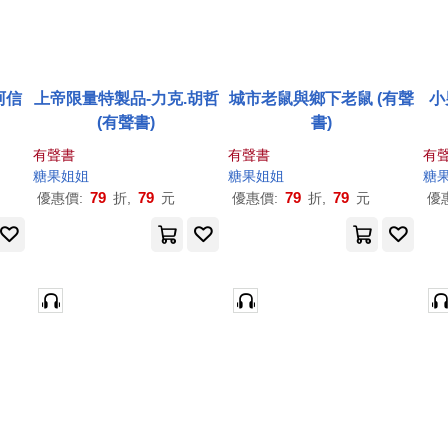
阿信
上帝限量特製品-力克.胡哲
城市老鼠與鄉下老鼠 (有聲
小
(有聲書)
書)
有聲書
有聲書
有
糖果
姐姐
糖果
姐姐
糖
79
79
79
79
優惠價:
折,
元
優惠價:
折,
元
優