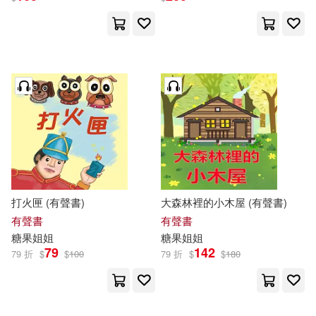
打火匣 (有聲書)
大森林裡的小木屋 (有聲書)
有聲書
有聲書
糖果
姐姐
糖果
姐姐
79
142
79 折
$
$
100
79 折
$
$
180