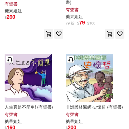
書)
有聲書
有聲書
糖果
姐姐
260
糖果
姐姐
$
79
79 折
$
$
100
人生真是不簡單! (有聲書)
非洲叢林醫師-史懷哲 (有聲書)
有聲書
有聲書
糖果
姐姐
糖果
姐姐
160
200
$
$