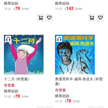
糖果
姐姐
糖果
姐姐
79
142
79 折
$
$
100
79 折
$
$
180
十二月 (有聲書)
奧運黑羚羊-威瑪‧魯道夫 (有聲
書)
有聲書
有聲書
糖果
姐姐
79
糖果
姐姐
79 折
$
$
100
79
79 折
$
$
100