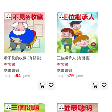
看不見的收藏 (有聲書)
王位繼承人 (有聲書)
有聲書
有聲書
糖果
姐姐
糖果
姐姐
94
79
79 折
$
$
120
79 折
$
$
100