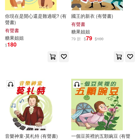
你現在是開心還是難過呢? (有
國王的新衣 (有聲書)
聲書)
有聲書
有聲書
糖果
姐姐
79
糖果
姐姐
79 折
$
$
100
180
$
音樂神童-莫札特 (有聲書)
一個豆莢裡的五顆豌豆 (有聲