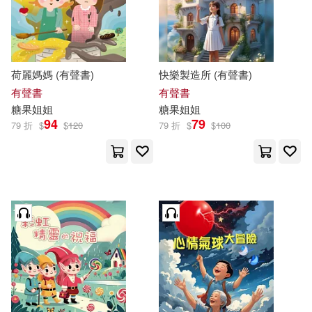
價格
-
範圍
荷麗媽媽 (有聲書)
快樂製造所 (有聲書)
有聲書
有聲書
糖果
姐姐
糖果
姐姐
94
79
79 折
$
$
120
79 折
$
$
100