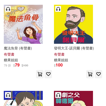
魔法魚骨 (有聲書)
發明大王-諾貝爾 (有聲書)
有聲書
有聲書
糖果
姐姐
糖果
姐姐
79
100
79 折
$
$
100
$