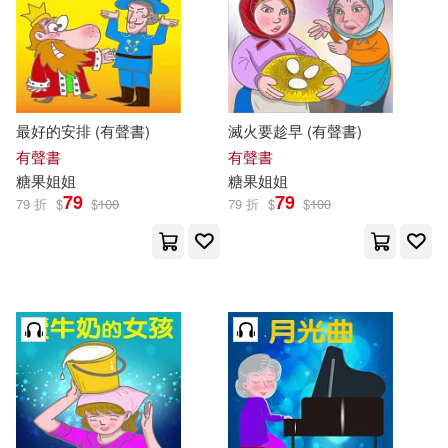
最好的安排 (有聲書)
滅火要趁早 (有聲書)
有聲書
有聲書
糖果
姐姐
糖果
姐姐
79
79
79 折
$
$
100
79 折
$
$
100