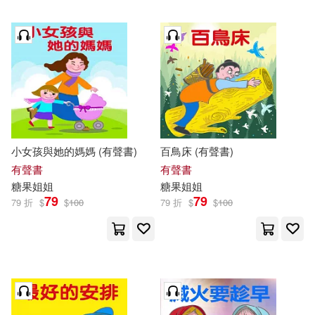
小女孩與她的媽媽 (有聲書)
百鳥床 (有聲書)
有聲書
有聲書
糖果
姐姐
糖果
姐姐
79
79
79 折
$
$
100
79 折
$
$
100