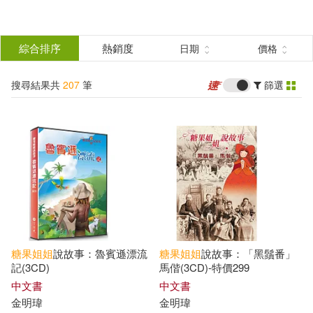
搜
尋
分類
綜合排序
熱銷度
日期
價格
(單選)
結
搜尋結果共
207
筆
篩選
圖書(19)
所有商品(207)
果
有聲書(188)
篩
選
展開
作者
(可複選)
糖果
姐姐
說故事：魯賓遜漂流
糖果
姐姐
說故事：「黑鬚番」
糖果姐姐(188)
金明瑋(8)
記(3CD)
馬偕(3CD)-特價299
中文書
中文書
金明瑋
金明瑋
伍美珍(2)
伍美珍（主編）(2)