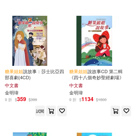
人民郵電出版社(2)
吉林攝影出版社(2)
晨光出版社(2)
明天出版社(1)
禾揚(1)
禾馬(1)
糖果
姐姐
說故事：莎士比亞四
糖果
姐姐
說故事CD 第二輯
糖果小俠(1)
部喜劇(4CD)
《四十八個奇妙聖經劇場》
中文書
中文書
金明瑋
金明瑋
359
1134
9 折
配送方式
$
$
399
9 折
$
$
1800
(可複選)
試閱
可超商取貨(19)