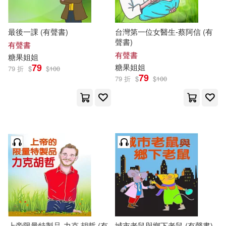
最後一課 (有聲書)
台灣第一位女醫生-蔡阿信 (有
聲書)
有聲書
有聲書
糖果
姐姐
79
糖果
姐姐
79 折
$
$
100
79
79 折
$
$
100
上帝限量特製品-力克.胡哲 (有
城市老鼠與鄉下老鼠 (有聲書)