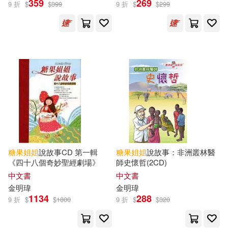
359
269
9 折
$
$
399
9 折
$
$
299
糖果(2)
《意林》編輯部 編(1)
兩色風景(1)
本書編輯部編(1)
糖果姊姊(1)
糖果小俠(1)
糖果
姐姐
說故事CD 第一輯
糖果
姐姐
說故事：非洲叢林醫
《四十八個奇妙聖經劇場》
師史懷哲(2CD)
出版社
(可複選)
中文書
中文書
金明瑋
金明瑋
1134
288
愛播聽書FM(188)
宇宙光(9)
9 折
$
$
1800
9 折
$
$
320