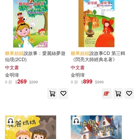
可海外宅配(19)
可港澳店取(18)
可新加坡店取(18)
糖果
姐姐
說故事：愛麗絲夢遊
糖果
姐姐
說故事CD 第三輯
仙境(2CD)
《閃亮大師經典名著》
可菲律賓店取(18)
中文書
中文書
金明瑋
金明瑋
269
899
9 折
$
$
299
9 折
$
$
999
其他
(可複選)
現在可購買商品(196)
作者/演唱/譯/編/繪(188)