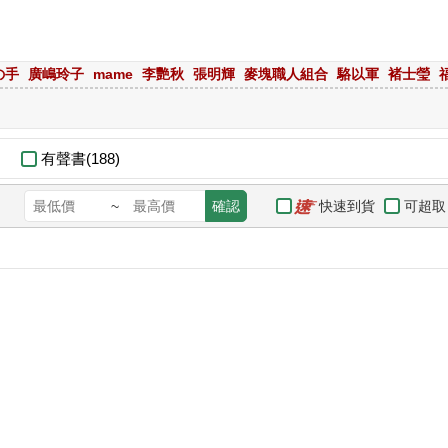
の手
廣嶋玲子
mame
李艷秋
張明輝
麥塊職人組合
駱以軍
褚士瑩
有聲書(188)
快速到貨
可超取
~
確認