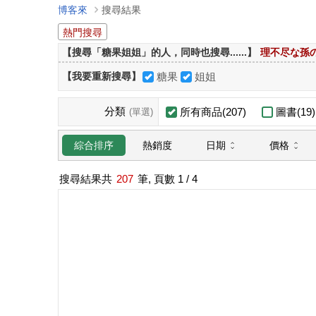
博客來
搜尋結果
熱門搜尋
【搜尋「糖果姐姐」的人，同時也搜尋......】
理不尽な孫
【我要重新搜尋】
糖果
姐姐
分類
所有商品(207)
圖書(19)
(單選)
日期
價格
綜合排序
熱銷度
搜尋結果共
207
筆, 頁數
1
/ 4