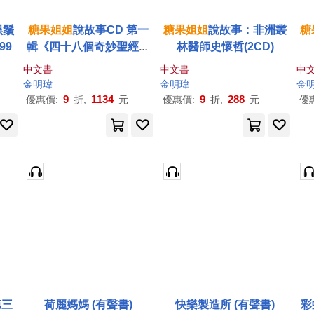
黑鬚
糖果
姐姐
說故事CD 第一
糖果
姐姐
說故事：非洲叢
糖
99
輯《四十八個奇妙聖經劇
林醫師史懷哲(2CD)
場》
中文書
中文書
中
金明瑋
金明瑋
金
9
1134
9
288
優惠價:
折,
元
優惠價:
折,
元
優
第三
荷麗媽媽 (有聲書)
快樂製造所 (有聲書)
彩