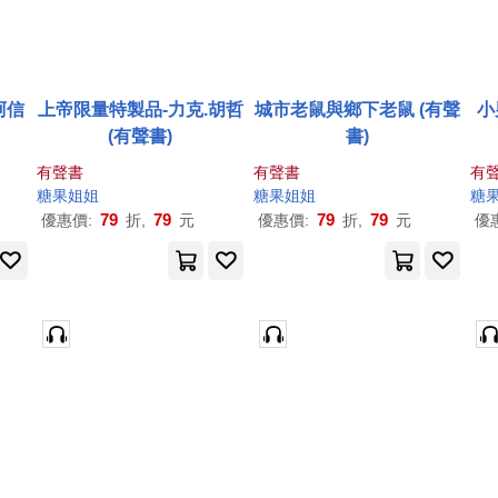
阿信
上帝限量特製品-力克.胡哲
城市老鼠與鄉下老鼠 (有聲
小
(有聲書)
書)
有聲書
有聲書
有
糖果
姐姐
糖果
姐姐
糖
79
79
79
79
優惠價:
折,
元
優惠價:
折,
元
優