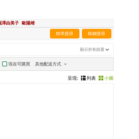
福澤由美子
歐陽靖
精準搜尋
模糊搜尋
顯示所有篩選
其他配送方式
現在可購買
呈現:
列表
小圖