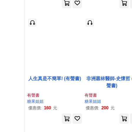
人生真是不簡單! (有聲書)
非洲叢林醫師-史懷哲 
聲書)
有聲書
有聲書
糖果
姐姐
糖果
姐姐
160
200
優惠價:
元
優惠價:
元