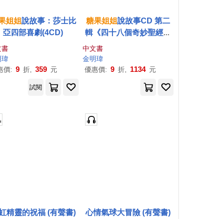
果
姐姐
說故事：莎士比
糖果
姐姐
說故事CD 第二
亞四部喜劇(4CD)
輯《四十八個奇妙聖經劇
場》
文書
中文書
明瑋
金明瑋
9
359
9
1134
惠價:
折,
元
優惠價:
折,
元
試閱
虹精靈的祝福 (有聲書)
心情氣球大冒險 (有聲書)