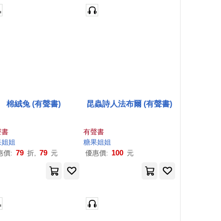
棉絨兔 (有聲書)
昆蟲詩人法布爾 (有聲書)
聲書
有聲書
果
姐姐
糖果
姐姐
79
79
100
惠價:
折,
元
優惠價:
元