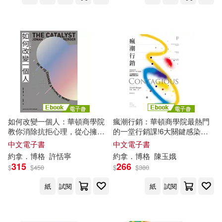
其他
(可複選)
現在可購買商品(10)
作者/演唱/譯/編/繪(13)
價格
-
範圍
如何改變一個人：華頓商學院
瘋潮行銷：華頓商學院最熱門
教你消除抗拒心理，從心擁抱
的一堂行銷課!6大關鍵感染
改變 (電子書)
力，瞬間引爆大流行【暢銷新
中文電子書
中文電子書
裝版】 (電子書)
約拿
．
博格
許恬寧
約拿
．
博格
陳玉娥
315
266
$
$
450
$
$
380
紙
試閱
紙
試閱