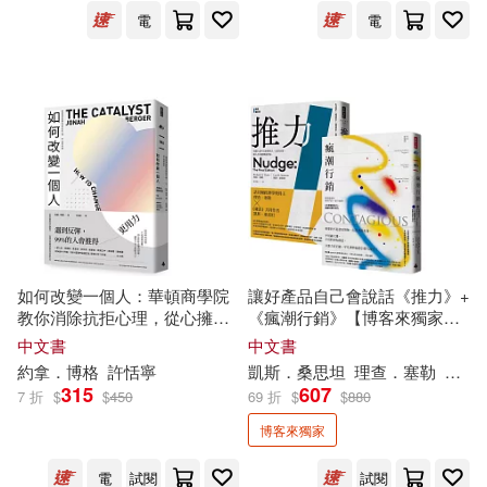
電
電
可新加坡店取(9)
可菲律賓店取(9)
上市日期
(可複選)
一個月內上市新品(1)
如何改變一個人：華頓商學院
讓好產品自己會說話《推力》+
教你消除抗拒心理，從心擁抱
《瘋潮行銷》【博客來獨家套
改變
書】
中文書
中文書
電子書
(可複選)
約拿
．
博格
許恬寧
凱斯．桑思坦
理查．塞勒
約拿
315
607
7 折
$
$
450
69 折
$
$
880
適合手機平板閱讀(4)
博客來獨家
電
試閱
試閱