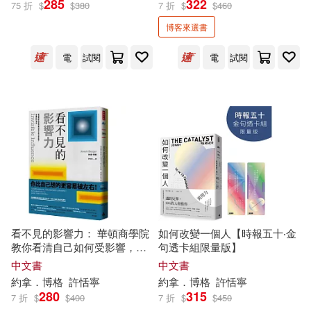
285
322
75 折
$
$
380
7 折
$
$
460
博客來選書
理查．塞勒(1)
電
試閱
電
試閱
出版社
(可複選)
時報出版(13)
配送方式
(可複選)
看不見的影響力： 華頓商學院
如何改變一個人【時報五十‧金
教你看清自己如何受影響，做
句透卡組限量版】
可超商取貨(9)
可海外宅配(9)
最好的決定【暢銷慶祝版】
中文書
中文書
約拿
．
博格
許恬寧
約拿
．
博格
許恬寧
可港澳店取(9)
280
315
7 折
$
$
400
7 折
$
$
450