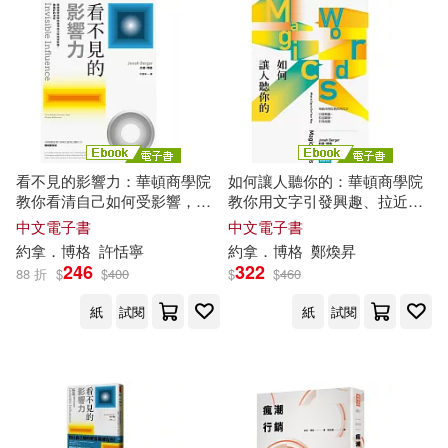
看不見的影響力：華頓商學院
如何讓人聽你的：華頓商學院
教你看清自己如何受影響，做
教你用文字引發興趣、拉近關
最好的決定【暢銷慶祝版】 (電
係、有效說服 (電子書)
中文電子書
中文電子書
子書)
約拿
．
博格
許恬寧
約拿
．
博格
鄭煥昇
246
322
88 折
$
$
400
$
$
460
紙
試閱
紙
試閱