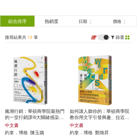
搜
尋
分類
綜合排序
熱銷度
日期
價格
(單選)
結
搜尋結果共
13
筆
篩選
圖書(9)
所有商品(13)
果
電子書(4)
篩
選
展開
作者
(可複選)
瘋潮行銷：華頓商學院最熱門
如何讓人聽你的：華頓商學院
約拿．博格(13)
的一堂行銷課!6大關鍵感染
教你用文字引發興趣、拉近關
力，瞬間引爆大流行【暢銷新
係、有效說服
中文書
中文書
裝版】
約拿
．
博格
陳玉娥
約拿
．
博格
鄭煥昇
凱斯．桑思坦(1)