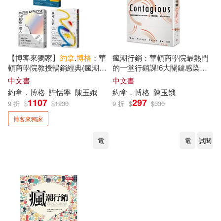
【博客來獨家】
約拿
.
博格
：華
瘋潮行銷：華頓商學院最熱門
頓商學院教授暢銷經典(瘋潮行
的一堂行銷課!6大關鍵感染
銷、如何改變一個人、看不見
力，瞬間引爆大流行〔好評全
中文書
中文書
的影響力)
新改版〕
約拿
．
博格
許恬寧
陳玉娥
約拿
．
博格
陳玉娥
1107
297
9 折
$
$
1230
9 折
$
$
330
博客來獨家
電
電
試閱