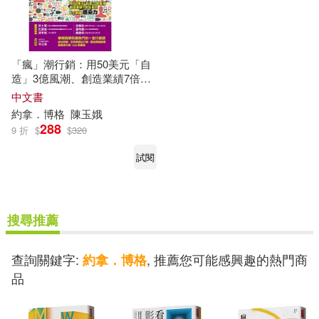
「瘋」潮行銷：用50美元「自
造」3億風潮、創造業績7倍成
長的6大關鍵力
中文書
約拿
．
博格
陳玉娥
288
9 折
$
$
320
試閱
搜尋推薦
查詢關鍵字:
, 推薦您可能感興趣的熱門商
約拿．博格
品