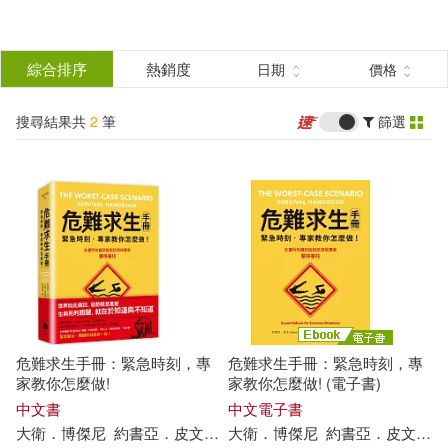
搜
尋
分類
綜合排序
熱銷度
日期
價格
(單選)
結
搜尋結果共
2
筆
篩選
圖書(1)
所有商品(2)
果
電子書(1)
篩
選
展開
作者
(可複選)
危難求生手冊：緊急時刻，專
危難求生手冊：緊急時刻，專
大衛．博傑尼(2)
家教你怎麼做!
家教你怎麼做! (電子書)
中文書
中文電子書
大衛
．
博
傑尼
約書亞
．
皮文
林楸燕
大衛
．
博
傑尼
約書亞
．
皮文
林
約書亞．皮文(2)