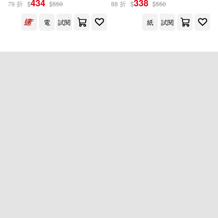
434
338
79 折
$
$
550
88 折
$
$
550
電
試閱
紙
試閱
出版社
(可複選)
日出出版(2)
配送方式
(可複選)
可超商取貨(1)
可海外宅配(1)
可港澳店取(1)
可新加坡店取(1)
重新設定
確認