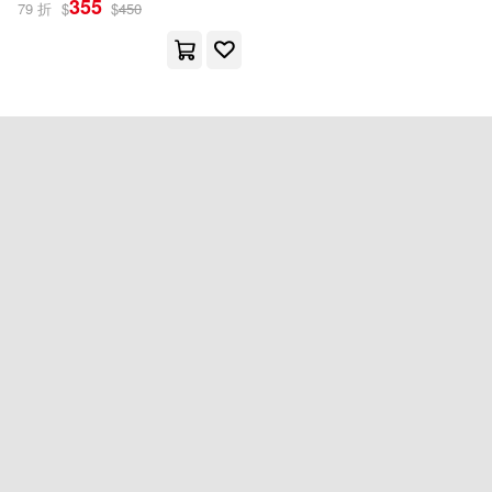
355
79 折
$
$
450
漫遊者文化(1)
其他
(可複選)
現在可購買商品(1)
作者/演唱/譯/編/繪(1)
價格
-
範圍
重新設定
確認