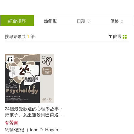
搜
尋
分類
綜合排序
熱銷度
日期
價格
(單選)
結
搜尋結果共
1
筆
篩選
有聲書(1)
所有商品(1)
果
展開
篩
選
作者
(可複選)
約翰•霍根（John D. Hogan）(1)
24個最受歡迎的心理學故事：
野孩子、女巫獵殺到巴甫洛夫
的狗，揭開隱藏在實驗背後的
出版社
有聲書
(可複選)
細節與真相 (有聲書)
約翰
•
霍根
（
John
D
.
Hogan
）
林金源
遍路文化