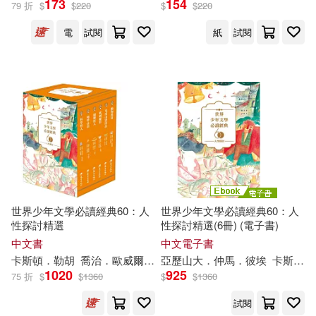
173
154
79 折
$
$
220
$
$
220
電
試閱
紙
試閱
喬治．歐威爾(2)
愛蜜麗．勃朗特(2)
瑪麗．雪萊(2)
許文心(2)
亞歷山大．仲馬．彼埃(1)
大仲馬(1)
世界少年文學必讀經典60：人
世界少年文學必讀經典60：人
性探討精選
性探討精選(6冊) (電子書)
中文書
中文電子書
卡斯頓．勒胡
喬治．歐威爾
大仲馬
亞歷山大．仲馬．彼埃
愛蜜麗．勃朗特
瑪麗．雪
卡斯頓．勒胡
出版社
(可複選)
1020
925
75 折
$
$
1360
$
$
1360
試閱