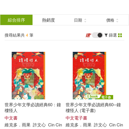
搜
尋
分類
綜合排序
熱銷度
日期
價格
(單選)
結
搜尋結果共
4
筆
篩選
圖書(2)
所有商品(4)
果
電子書(2)
篩
選
展開
作者
(可複選)
世界少年文學必讀經典60：鐘
世界少年文學必讀經典60─鐘
維克多．雨果(4)
樓怪人
樓怪人 (電子書)
中文書
中文電子書
維克多
．
雨果
許
文心
Cin Cin
維克多
．
雨果
許
文心
Cin Cin
卡斯頓．勒胡(2)