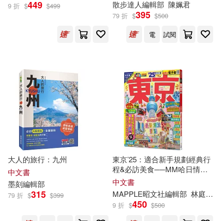
449
散步達人
編輯部
陳姵君
9 折
$
$
499
聖經資源中心(19)
395
79 折
$
$
500
《兒童益智游戲》編輯部(19)
電
試閱
語言鳥文化(19)
人民音樂出版社編輯部 編(19)
九州出版社(18)
大輿出版社編輯部(19)
北方文藝出版社(18)
朱月華‧墨刻編輯部(19)
小熊出版(18)
清河新藏(19)
大人的旅行：九州
東京’25：適合新手規劃經典行
拓植社出版有限公司(18)
程&必訪美食──MM哈日情報
中文書
誌38【送免費電子書】
生活新實用編輯部(19)
中文書
墨刻
編輯部
華逵文教(18)
華雲數位(18)
315
MAPPLE昭文社
編輯部
林庭安
79 折
$
$
399
450
9 折
$
$
500
管瀅(19)
周慧芝(18)