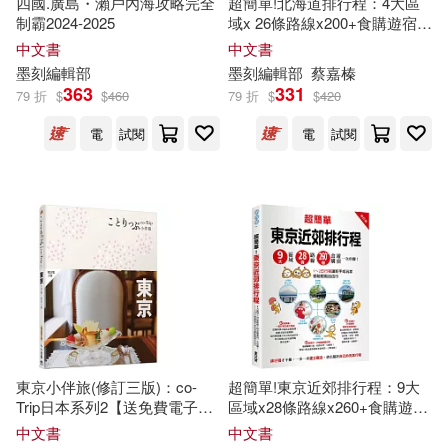
四國.廣島・瀨戶內海攻略完全
超簡單!北海道排行程：4大區
制霸2024-2025
域x 26條路線x200+食購遊宿一
人人編輯部(27)
次串聯!1~2日行程讓新手或玩
大典國際文化(26)
中文書
中文書
家都能輕鬆自由行
墨刻
編輯部
墨刻
編輯部
蔡嘉榛
和風編輯部(27)
363
331
79 折
$
$
460
79 折
$
$
420
易博士出版社(26)
電
試閱
電
試閱
地味手帖編輯部(27)
湖南文藝出版社(26)
實業之日本社海外版編輯部(27)
繪虹企業(26)
臺灣商務(26)
莫理士‧盧布朗(27)
上海書畫出版社(25)
TYPE-MOON(26)
上海辭書出版社(25)
東京小伴旅(修訂三版)：co-
超簡單!東京近郊排行程：9大
《La Vie》編輯部(26)
Trip日本系列2【送免費電子
區域x28條路線x260+食購遊宿
中國和平出版社(25)
書】
一次串聯!1~2日行程讓新手或
中文書
中文書
玩家都能輕鬆自由行