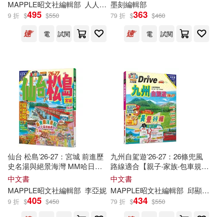
中國統計編輯部(36)
MAPPLE昭文社
編輯部
人人出版
墨刻
編輯部
編輯部
邱顯惠
陳怡君
495
363
福建科學技術出版社(43)
9 折
$
$
550
79 折
$
$
460
出境遊編輯部(35)
電
試閱
電
試閱
三采(42)
和平國際(42)
本書編輯部編(35)
大藝出版(41)
幼福編輯部主編(34)
清華大學出版社(41)
康軒文教編輯部(34)
漢宇國際(41)
韋伯(41)
美國時代生活編輯部(34)
仙台 松島’26-27：宮城 前進歷
九州自駕遊’26-27：26條兜風
北星(40)
中國統計出版社(39)
史名湯與絕景海灣 MM哈日情
路線適合【親子‧家族‧包車規
報誌14
劃】 MM哈日情報誌35
中文書
中文書
DIY玩佈置編輯部(33)
MAPPLE昭文社
編輯部
李亞妮
MAPPLE昭文社
編輯部
邱顯惠
學林出版社(39)
環輿(39)
405
434
9 折
$
$
450
79 折
$
$
550
《發現者旅行指南》編輯部(33)