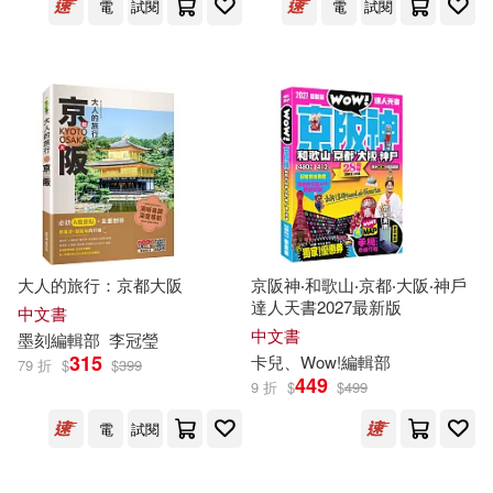
電
試閱
電
試閱
百花文藝出版社(96)
聯廣(95)
EZ TALK編輯部(62)
華碩文化(94)
全佛編輯部(61)
中國少年兒童出版社(92)
信美編輯部(59)
中國計量出版社(84)
東方編輯部(59)
大風文創(84)
全國考訊(81)
大人的旅行：京都大阪
京阪神‧和歌山‧京都‧大阪‧神戶
達人天書2027最新版
中文書
藏羚羊旅行指南編輯部編著(58)
中文書
墨刻
編輯部
李冠瑩
江蘇鳳凰科學技術出版社(80)
315
卡兒、Wow!
編輯部
79 折
$
$
399
449
9 折
$
$
499
大風文創編輯部(57)
財團法人法鼓山文教基金會-法鼓文
化(80)
電
試閱
商務印書館編輯部(56)
東立(78)
三民(76)