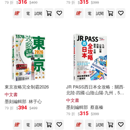
316
315
79 折
$
$
400
79 折
$
$
399
電
試閱
電
試閱
世一編輯部(1604)
展開
幼福編輯部(1117)
出版社
(可複選)
康軒編輯部(478)
根華(2951)
世一(2024)
漂亮家居編輯部(475)
幼福(1475)
康軒(1357)
墨刻編輯部(465)
東京攻略完全制霸2026
JR PASS西日本全攻略：關西‧
北陸‧四國‧山陰山陽‧九州，5大
翰林(1323)
麥浩斯(852)
展開
中文書
區域 × 20種PASS × 23條行
中文書
墨刻
編輯部
林于心
程，選對票照著走一書搞定
人類文化編輯部(432)
394
墨刻
編輯部
蔡嘉榛
79 折
$
$
499
經史子集(727)
315
79 折
$
$
399
配送方式
(可複選)
翰林編輯部(431)
電
試閱
電
試閱
中國鐵道出版社(723)