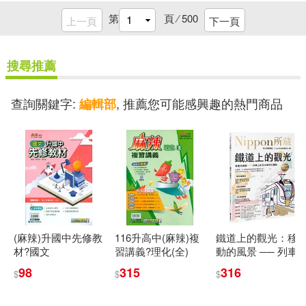
偉志編輯部(17)
第
頁 ⁄
500
上一頁
下一頁
長空(17)
台灣東方編輯部(17)
搜尋推薦
中國時代經濟出版社(16)
拓植社編輯部(17)
查詢關鍵字:
, 推薦您可能感興趣的熱門商品
編輯部
中央音樂學院出版社(16)
文國出版社編輯部(17)
再生出版(16)
匯華(16)
聯合報編輯部(17)
威智創意(16)
鐵皮人美術(17)
江蘇文藝出版社(16)
(麻辣)升國中先修教
116升高中(麻辣)複
鐵道上的觀光：移
材?國文
習講義?理化(全)
動的風景 ── 列車
養沛文化編輯部(17)
上的日本與文化體
98
315
316
$
$
$
河北少年兒童出版社(16)
驗：Nippon所藏日
語嚴選講座(附日籍
高橋留美子(17)
老師親錄線上音檔)