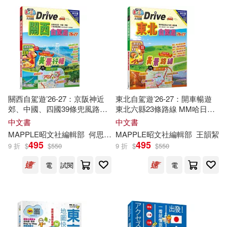
《中國自助游》編輯部(23)
三聯(22)
中國林業出版社(22)
世一書局編輯部(23)
中國輕工業出版社(22)
企鵝編輯部(23)
南海出版公司(22)
關西自駕遊’26-27：京阪神近
東北自駕遊’26-27：開車暢遊
哈福編輯部(23)
郊、中國、四國39條兜風路線
東北六縣23條路線 MM哈日情
哈福企業(22)
康鑑文化(22)
MM哈日情報誌47
報誌28
中文書
中文書
MAPPLE昭文社
編輯部
何思慧
賴純如
MAPPLE昭文社
編輯部
王韻絜
憶童玩編輯部(23)
495
495
摩托車(雜誌零售)(22)
9 折
$
$
550
9 折
$
$
550
美化家庭編輯部(23)
電
試閱
電
新華出版社(22)
野人(22)
聯經編輯部(23)
車田正美(23)
人民出版社(21)