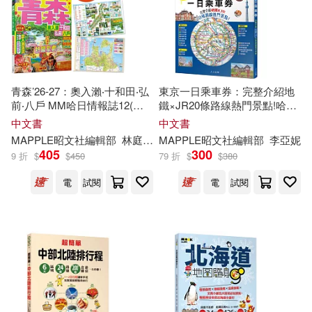
i室設圈 | 漂亮家居編輯部(47)
金安出版事業有限公司(62)
人民文學出版社編輯部(47)
北京出版社(59)
豪風(58)
幼福文化編輯部(47)
青森’26-27：奧入瀨‧十和田‧弘
東京一日乘車券：完整介紹地
前‧八戶 MM哈日情報誌12(二
鐵×JR20條路線熱門景點!哈日
科學出版社(57)
版)
情報誌45【送免費電子書】
中文書
中文書
瑞昇編輯部(47)
MAPPLE昭文社
編輯部
林庭安
蔣詩綺
MAPPLE昭文社
編輯部
李亞妮
機械工業出版社(56)
405
300
9 折
$
$
450
79 折
$
$
380
EZ Japan編輯部(45)
電
試閱
電
試閱
江西美術出版社(56)
法鼓文化編輯部(45)
黑龍江科學技術出版社(56)
麥浩斯編輯部(44)
商務印書館國際有限公司(55)
《意林·作文素材》編輯部(42)