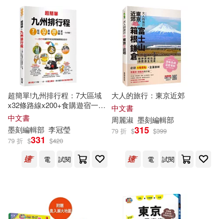
幸福空間編輯部(54)
詹氏(76)
全佛(75)
Wow!編輯部(52)
親子天下(74)
風和文創(71)
《兒童的學習》編輯部(51)
Wow Media(69)
超簡單!九州排行程：7大區域
大人的旅行：東京近郊
《走遍中國》編輯部(49)
x32條路線x200+食購遊宿一次
中文書
九童文化(69)
串聯!1~2日行程讓新手或玩家
中文書
周麗淑
墨刻
編輯部
都能輕鬆自由行
315
墨刻
編輯部
李冠瑩
79 折
$
$
399
巧育編輯部(49)
331
79 折
$
$
420
聯經出版公司(68)
童夢館(66)
電
試閱
電
試閱
深圳幼福編輯部(48)
陝西師範大學出版社(66)
郭天寶(48)
陳秉坤(48)
典藏藝術家庭(65)
新形象(63)