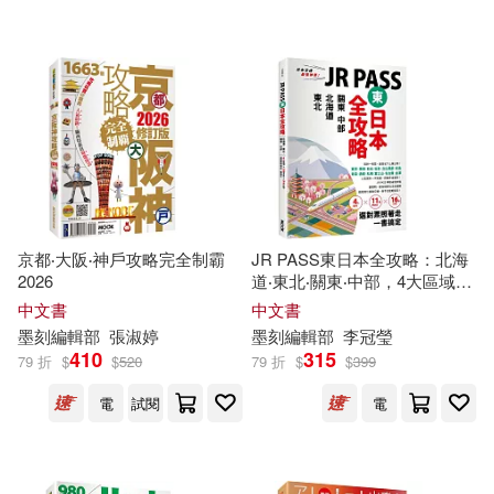
可超商取貨(30891)
《親歷者》編輯部(425)
明霖(703)
良品(685)
可海外宅配(31134)
風車編輯部(357)
南一(672)
墨刻(514)
可港澳店取(28333)
本書編輯部(305)
奇鼎(502)
東雨文化(488)
可新加坡店取(28238)
明霖編輯部(302)
京都‧大阪‧神戶攻略完全制霸
JR PASS東日本全攻略：北海
人類文化(472)
2026
道‧東北‧關東‧中部，4大區域
可菲律賓店取(28238)
x11種PASSx16條行程，選對
大坤編輯部(258)
中文書
中文書
票照著走一書搞定
中華書局(447)
風車(446)
墨刻
編輯部
張淑婷
墨刻
編輯部
李冠瑩
410
315
79 折
$
$
520
79 折
$
$
399
良品編輯部(254)
上市日期
(可複選)
人民郵電出版社(411)
電
試閱
電
南一編輯部(252)
一個月內上市新品(580)
人人出版(375)