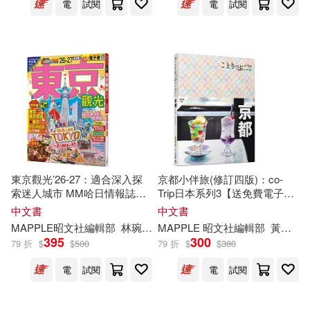
電
試閱
電
試閱
生活‧讀書‧新知三聯書店(39)
南一書局編輯部(33)
吉林科學技術出版社(38)
商務編輯部(33)
朗文(38)
巧育文化(37)
旭屋出版編輯部(33)
華中科技大學出版社(37)
樂幼編輯部(33)
盧冠麟(33)
吉林文史出版社(36)
東京觀光’26-27：適合深入探
京都小伴旅(修訂四版)：co-
索迷人城市 MM哈日情報誌
Trip日本系列3【送免費電子
科學少年編輯部(33)
4【送免費電子書】(二版)
書】
中文書
中文書
江蘇科學技術出版社(36)
MAPPLE昭文社
編輯部
林琬清
陳怡君
MAPPLE 昭文社
編輯部
黃琳雅
395
300
《兒童的科學》編輯部(32)
79 折
$
$
500
79 折
$
$
380
積木文化(36)
華騰文化(36)
電
試閱
電
試閱
《暢游世界》編輯部(32)
中國電力出版社(35)