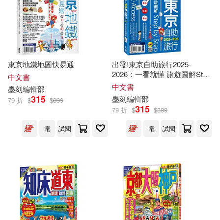
飛寶編輯部(23)
倍斯特出版事業有限公司(21)
Judd Piggott(22)
同心出版社(21)
書林(21)
i室設圈｜漂亮家居編輯部(22)
東京地鐵地圖快易通
出發!東京自助旅行2025-
河南科學技術出版社(21)
2026：一看就懂 旅遊圖解Step
中文書
by Step
中文書
墨刻
編輯部
《經典中國》編輯部(22)
315
墨刻
編輯部
79 折
$
$
399
經濟管理出版社(21)
315
79 折
$
$
399
中華書局教育編輯部(22)
電
試閱
電
試閱
雲南科技出版社(21)
卡兒(22)
和風編輯部編(22)
養沛文化(21)
三悅文化(20)
李冠瑩(22)
上海三聯書店(20)
CCTV《走近科學》編輯部編(21)