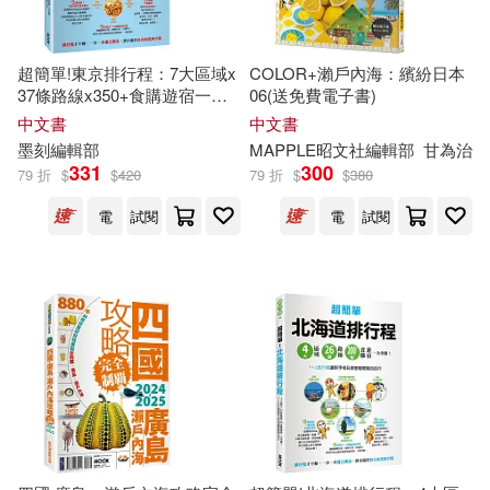
天衛文化(30)
捷沛實業(30)
上人文化編輯部(28)
江西高校出版社(30)
超簡單!東京排行程：7大區域x
COLOR+瀨戶內海：繽紛日本
37條路線x350+食購遊宿一次
06(送免費電子書)
前程編輯部(28)
串聯!1日行程讓新手或玩家都
中文書
中文書
能輕鬆自由行
人民交通出版社(29)
墨刻
編輯部
MAPPLE昭文社
編輯部
甘為治
331
300
79 折
$
$
420
79 折
$
$
380
小達文西編輯部(28)
前程出版社(29)
裏路(29)
電
試閱
電
試閱
本書編輯部（編）(28)
飛天手作興業(29)
黎慧嫻(28)
世界圖書出版公司北京公司(28)
《意林·小小姐》編輯部(27)
北京圖書館出版社(27)
《拍賣年鑒》編輯部(27)
北京美術攝影出版社(26)