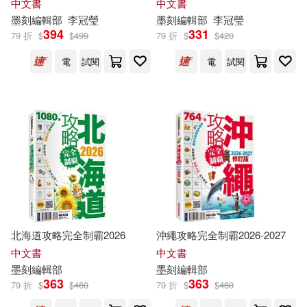
中文書
中文書
《親歷者》編輯部編著(71)
玩家都能輕鬆自由行
墨刻
編輯部
李冠瑩
墨刻
編輯部
李冠瑩
人民音樂出版社(113)
394
331
79 折
$
$
499
79 折
$
$
420
手機GOGO編輯部(70)
電
試閱
電
試閱
珊如圖書(109)
HOBBY JAPAN編輯部(66)
商務印書館(108)
遠流(108)
中華書局編輯部編(66)
華夏出版社(105)
墨刻編輯部編著(66)
翰林出版社(102)
La Vie編輯部(63)
大新書局(100)
北海道攻略完全制霸2026
沖繩攻略完全制霸2026-2027
中文書
中文書
兒童的科學編輯部(63)
墨刻
編輯部
墨刻
編輯部
中信出版社(98)
大輿(96)
363
363
79 折
$
$
460
79 折
$
$
460
商務國際辭書編輯部(63)