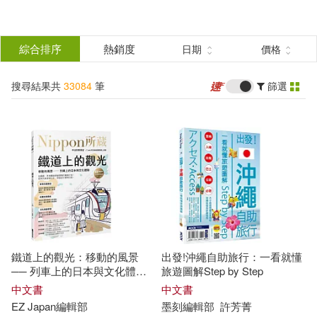
搜
尋
分類
綜合排序
熱銷度
日期
價格
(單選)
結
搜尋結果共
33084
筆
篩選
所有商品(33084)
果
圖書(31433)
影音(1)
篩
選
雜誌(1)
電子書(1633)
展開
作者
(可複選)
有聲書(16)
鐵道上的觀光：移動的風景
出發!沖繩自助旅行：一看就懂
編輯部(4291)
── 列車上的日本與文化體
旅遊圖解Step by Step
驗：Nippon所藏日語嚴選講座
中文書
中文書
(附日籍老師親錄線上音檔)
EZ Japan
編輯部
墨刻
編輯部
許芳菁
根華編輯部(2951)