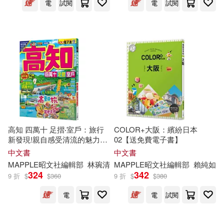
遼寧科學技術出版社(18)
電
試閱
電
試閱
旅遊通編輯部(18)
企鵝(17)
偉志(17)
花草遊戲編輯部(18)
北京聯合出版公司(17)
華逵編輯部(18)
北京航空航天大學出版社(17)
EZKorea編輯部(17)
品客國際股份有限公司(17)
高知 四萬十 足摺‧室戶：旅行
COLOR+大阪：繽紛日本
新發現!親自感受清流的魅力
02【送免費電子書】
《玩全攻略》編輯部(17)
MM哈日情報誌44【送免費電
喜樂亞(17)
地震出版社(17)
中文書
中文書
子書】
MAPPLE昭文社
編輯部
林琬清
MAPPLE昭文社
編輯部
賴純如
《老照片》編輯部(17)
324
342
9 折
$
$
360
9 折
$
$
380
快樂書店(17)
易說館(17)
電
電
試閱
《讀有所得》編輯部(17)
浙江攝影出版社(17)
臉譜(17)