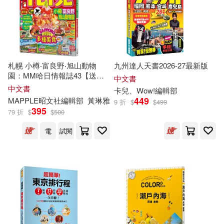
捷沛實業有限公司編輯部(30)
中國農業出版社(32)
日日編輯部(30)
海南出版社(32)
民國歷史文化學社編輯部(30)
札幌 小樽‧富良野‧旭山動物
九州達人天書2026-27最新版
國家圖書館漢學研究中心(31)
園：MM哈日情報誌43【送免
中文書
費電子書】
中文書
卡兒、Wow!
編輯部
沃野編輯部(30)
449
MAPPLE昭文社
編輯部
黃琳雅
9 折
$
$
499
大連理工大學出版社(31)
395
79 折
$
$
500
《文史知識》編輯部(29)
電
試閱
新時代出版社(31)
漢學研究通訊編輯部(29)
楓葉社文化(31)
上人(30)
《咬文嚼字》編輯部(28)
博客來網路書店(30)
《少年文藝》編輯部(28)