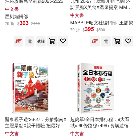
沖繩攻略完全制霸2025-2026
九州’26-27：玩轉九州七縣!必
訪景點X美食X溫泉提案 MM哈
i室設圈│漂亮家居編輯部(38)
中文書
日情報誌41【送免費電子書】
中文書
星光(48)
楓書坊(46)
墨刻
編輯部
363
MAPPLE昭文社
編輯部
王韻絜
79 折
$
$
460
《意林》編輯部編(38)
395
79 折
$
$
500
樂幼文化(46)
電
試閱
電
朗文編輯部(38)
上誼文化公司(44)
新雅(44)
人人出版編輯部(37)
時報出版(44)
意林編輯部(37)
上海科學技術出版社(43)
新雅文化編輯部(37)
人類智庫(43)
幸福空間(43)
關東親子遊’26-27：分齡指南X
超簡單!全日本排行程：9大區
莫理士．盧布朗(37)
主題景點X親子體驗 把最好玩
域x 60條路線x499+食購遊宿一
江西科學技術出版社(43)
的親子景點帶回家! MM哈日情
次串聯!
中文書
中文書
報誌7