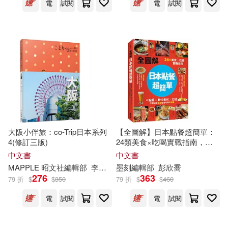
社會科學文獻出版社(24)
電
試閱
電
試閱
大典編輯部(25)
齊魯電子音像出版社(24)
東立編輯部(25)
龍門書局(24)
益群書店編輯部(25)
上海書店出版社(23)
角川編輯部(25)
人民教育出版社(23)
大阪小伴旅：co-Trip日本系列
【全圖解】日本點餐超簡單：
4(修訂三版)
24類美食×吃喝實戰指南，從
上河文化編輯部(24)
點餐、數位支付、訂位，不懂
中文書
中文書
光明日報出版社(23)
原點(23)
日文也能在地吃喝不踩雷
MAPPLE 昭文社
編輯部
李詩涵
墨刻
編輯部
彭欣喬
實業之日本社(24)
276
363
79 折
$
$
350
79 折
$
$
460
新文創文化(23)
樂友文化(23)
電
試閱
電
試閱
PCGamer編輯部(23)
PCuSER電腦人文化(22)