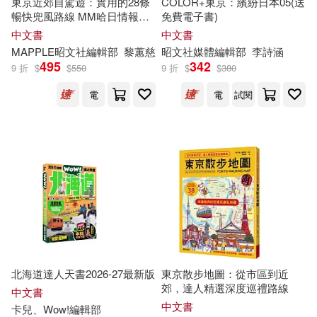
東京近郊自駕遊：實用的28條
COLOR+東京：繽紛日本05(送
《旅游聖經》編輯部(20)
暢快兜風路線 MM哈日情報誌
免費電子書)
山東人民出版社(19)
46【送免費電子書】
中文書
中文書
MAPPLE昭文社
編輯部
黎蕙慈
昭文社媒體
編輯部
李詩涵
人民音樂出版社編輯部編(20)
495
342
9 折
$
$
550
9 折
$
$
380
文匯出版社(19)
電
電
試閱
兒童的學習編輯部(20)
朵琳出版整合行銷公司(19)
幼兒畫報圖書編輯部(20)
東方出版社(19)
核心文化(19)
愛旅遊編輯部(20)
海豚出版社(19)
英國CEREAL編輯部(20)
潮客風出版社(19)
黎詠嫻(20)
北海道達人天書2026-27最新版
東京散步地圖：從市區到近
郊，達人精選深度巡禮路線
紅旗出版社(19)
中文書
中文書
卡兒、Wow!
編輯部
鼎文書局編輯部(20)