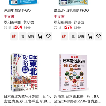
全國考訊編輯部(81)
沖繩地圖隨身GO
廣島.岡山地圖隨身GO
民國歷史文化學社有限公司(139)
中文書
中文書
珊如編輯部(79)
墨刻
編輯部
黃琪微
墨刻
編輯部
蘇郁茜
284
276
同文館(131)
台灣東方(129)
79 折
$
$
360
79 折
$
$
350
大新出版社編輯部(78)
電
試閱
電
試閱
人民文學出版社(128)
學研館編輯部(77)
希伯崙(127)
詹氏書局編輯部(75)
上海錦繡文章出版社(126)
周宇廷(73)
東販編輯部(72)
瑞昇(124)
商務(122)
球球館編輯部(72)
日本東北攻略完全制霸：仙台.
超簡單!日本東北排行程：6大
流行風(119)
宮城.青森.秋田.岩手.山形.藏王.
區域x34條路線x250+食購遊宿
福島
一次串聯!1~2日行程讓新手或