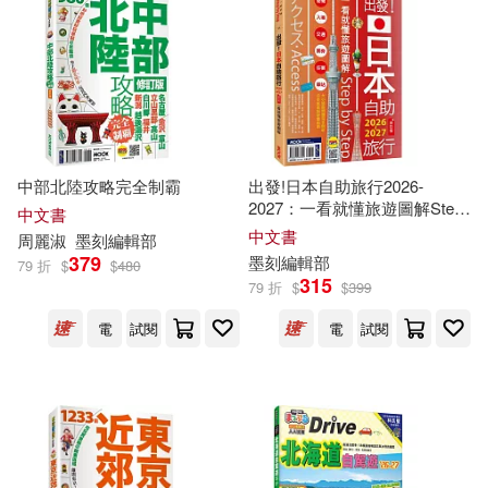
中華書局編輯部(242)
本週上市新品(44)
香港商郭良蕙新事業有限公司(346)
東雨文化編輯部(227)
吉林攝影出版社(303)
電子書
(可複選)
麥書編輯部(193)
尖端(303)
青文(301)
中部北陸攻略完全制霸
出發!日本自助旅行2026-
適合手機平板閱讀(236)
2027：一看就懂旅遊圖解Step
MAPPLE昭文社編輯部(182)
中文書
by Step
中文書
大坤(266)
周麗淑
墨刻
編輯部
適合平板閱讀(1397)
379
墨刻
編輯部
79 折
$
$
480
東雨編輯部(177)
315
79 折
$
$
399
廣西師範大學出版社(257)
免費電子書(7)
電
試閱
電
試閱
奇鼎編輯部(173)
台灣角川(243)
ENJOY美術創意編輯部(144)
其他
(可複選)
双美生活文創(238)
《故事會》編輯部(139)