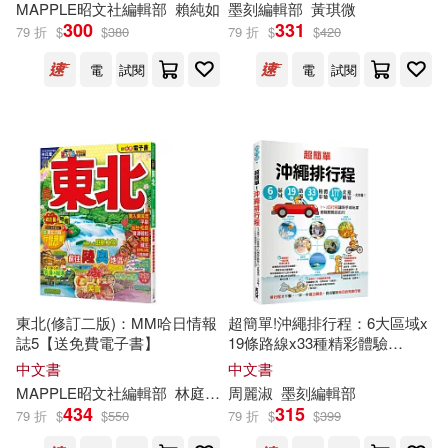
《手繪中國》編輯部(26)
MAPPLE昭文社
編輯部
賴純如
墨刻
編輯部
黃琪微
中國青年出版社(25)
300
331
79 折
$
$
380
79 折
$
$
420
原點編輯部(26)
電
試閱
電
試閱
戶外生活(25)
現代出版社(25)
天衛文化編輯部(26)
租售報導(25)
遠東圖書(25)
好吃編輯部(26)
鼎文(25)
上河文化(24)
昂秀英語編輯部 編錄(26)
台灣廣廈(24)
天下雜誌(24)
漫畫編輯部(26)
東北(修訂二版)：MM哈日情報
超簡單!沖繩排行程：6大區域x
山東畫報出版社(24)
橄欖(24)
誌5【送免費電子書】
19條路線x33種精彩體驗
x177+食購遊宿一次串聯!1~3
コンプエース編輯部(25)
中文書
中文書
日行程讓新手或玩家都能輕鬆
浙江人民美術出版社(24)
MAPPLE昭文社
編輯部
林庭安
林琬清
周麗淑
墨刻
編輯部
自由行
434
315
79 折
$
$
550
79 折
$
$
399
住展編輯部(25)