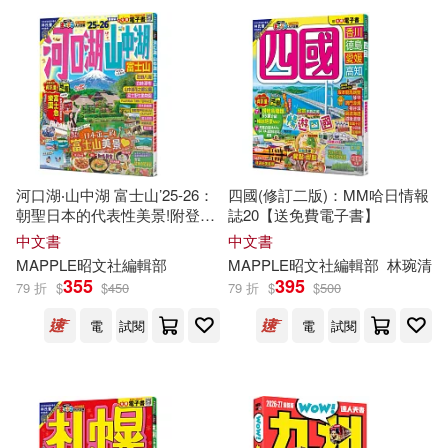
年鑒社編輯部(32)
浙江教育出版社(35)
縱橫文化編輯部(32)
鹿橋文化(35)
PCGamer(34)
DIGIPHOTO編輯部(31)
辣椒(34)
河口湖‧山中湖 富士山’25-26：
四國(修訂二版)：MM哈日情報
《無線電》編輯部(31)
朝聖日本的代表性美景!附登山
誌20【送免費電子書】
中國社會科學出版社(33)
導覽──MM哈日情報誌36【送
中文書
中文書
免費電子書】
MAPPLE昭文社
編輯部
MAPPLE昭文社
編輯部
林琬清
易人外語編輯部(31)
355
395
79 折
$
$
450
79 折
$
$
500
少年兒童出版社(33)
電
試閱
電
試閱
大輿編輯部(30)
敦煌文藝出版社(33)
小時報編輯部(30)
東西圖書(33)
飛寶(33)