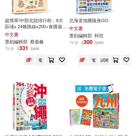
暢談國際文化(55)
康鑑文化編輯部(42)
超簡單!中部北陸排行程：6大
北海道地圖隨身GO
文化藝術出版社(54)
區域x 24條路線x200+食購遊宿
中文書
一次串聯!1~2日行程讓新手或
愛生活編輯部(42)
中文書
墨刻
編輯部
柯玟
玩家都能輕鬆自由行
高談文化(54)
300
墨刻
編輯部
蔡嘉榛
79 折
$
$
380
331
79 折
$
$
420
SH美化家庭編輯部(40)
中國金融出版社(53)
電
電
試閱
華碩文化編輯部(40)
方志出版社(53)
《故事會》編輯部編(39)
目川文化數位股份有限公司(52)
墨刻編輯部 編著(39)
益群(51)
電子工業出版社(50)
東西圖書編輯部(39)
楓樹林出版社(49)
毅霖(49)