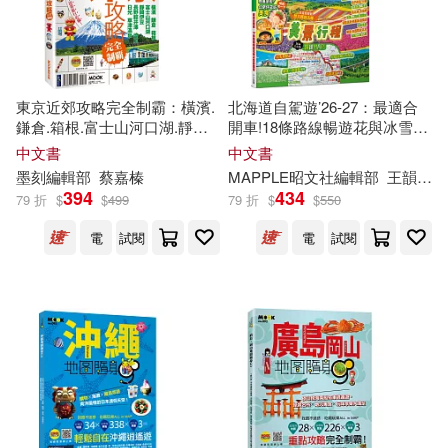
現在可購買商品(7240)
上海文藝出版社(213)
EZLanguage編輯部(131)
作者/演唱/譯/編/繪(33035)
麥書(202)
台灣東販(188)
東京近郊攻略完全制霸：橫濱.
北海道自駕遊’26-27：最適合
希伯崙編輯部(125)
價格
-
鎌倉.箱根.富士山河口湖.靜岡
開車!18條路線暢遊花與冰雪的
EZ叢書館(170)
範圍
伊豆.長野輕井澤.埼玉.日光.草
國度 MM哈日情報誌24
中文書
中文書
津溫泉
尖端編輯部(117)
墨刻
編輯部
蔡嘉榛
MAPPLE昭文社
編輯部
王韻絜
394
434
旅遊教育出版社(167)
79 折
$
$
499
79 折
$
$
550
世一文化編輯部(112)
電
試閱
電
試閱
匯識教育出版社(163)
藏羚羊旅行指南編輯部(102)
化學工業出版社(159)
《意林》編輯部(101)
中國旅游出版社(157)
台灣角川編輯部(87)
康軒文教(155)