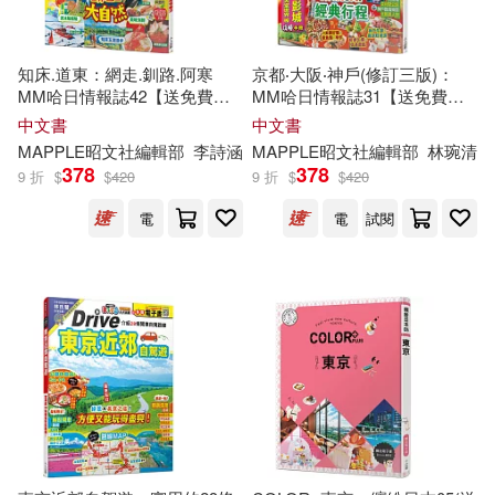
信誼基金出版社(20)
《嬰兒畫報》編輯部(21)
北京理工大學出版社(20)
知床.道東：網走.釧路.阿寒
京都‧大阪‧神戶(修訂三版)：
MM哈日情報誌42【送免費電
MM哈日情報誌31【送免費電
《玩樂瘋》編輯部(21)
子書】
子書】
中文書
中文書
文國書局(20)
MAPPLE昭文社
編輯部
李詩涵
MAPPLE昭文社
編輯部
林琬清
378
378
9 折
$
$
420
9 折
$
$
420
人民音樂出版社編輯部(21)
中國建築工業出版社(19)
電
電
試閱
美國《巴黎評論》編輯部(21)
中國水利水電出版社(19)
藤子‧F‧不二雄(21)
中國紡織出版社(19)
前衛(19)
La Vie 編輯部(20)
北京科學技術出版社(19)
《圖行世界》編輯部(20)
卓著(19)
小天下(19)