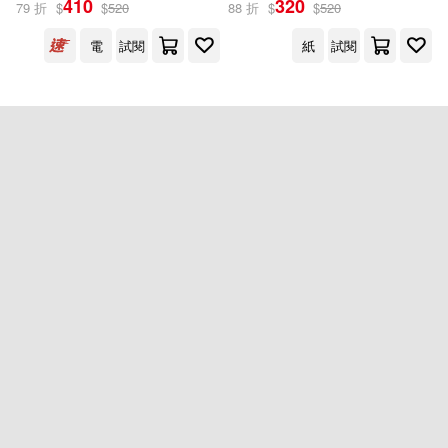
410
320
79 折
$
$
520
88 折
$
$
520
電
試閱
紙
試閱
出版社
(可複選)
天下雜誌(2)
配送方式
(可複選)
可超商取貨(1)
可海外宅配(1)
可港澳店取(1)
可新加坡店取(1)
重新設定
確認