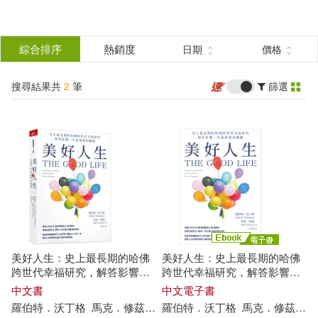
搜
尋
分類
綜合排序
熱銷度
日期
價格
(單選)
結
搜尋結果共
2
筆
篩選
圖書(1)
所有商品(2)
果
電子書(1)
篩
選
展開
作者
(可複選)
美好人生：史上最長期的哈佛
美好人生：史上最長期的哈佛
羅伯特．沃丁格(2)
跨世代幸福研究，解答影響一
跨世代幸福研究，解答影響一
生最重要的關鍵
生最重要的關鍵 (電子書)
中文書
中文電子書
羅伯特
．沃
丁格
馬克
．
修
茲
胡宗香
羅伯特
．沃
丁格
馬克
．
修
茲
胡
馬克．修茲(2)