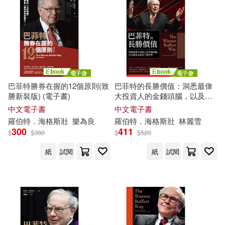
其他
(可複選)
現在可購買商品(11)
作者/演唱/譯/編/繪(14)
巴菲特勝券在握的12個原則(致
巴菲特的長勝價值：洞悉最偉
價格
勝新裝版) (電子書)
大投資人的金錢頭腦，以及勝
-
範圍
券在握的7個哲學 (電子書)
中文電子書
中文電子書
羅伯特
．
海格斯壯
樂為良
羅伯特
．
海格斯壯
林麗雪
300
411
$
$
380
$
$
520
紙
試閱
紙
試閱