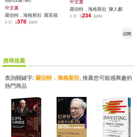
中文書
中文書
羅伯特
．
海格斯壯
陳人麒
234
羅伯特
．
海格斯壯
羅
若蘋
9 折
$
$
260
378
9 折
$
$
420
試閱
搜尋推薦
查詢關鍵字:
, 推薦您可能感興趣的
羅伯特．海格斯壯
熱門商品