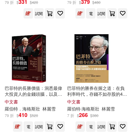
331
379
79 折
$
$
420
79 折
$
$
480
試閱
電
試閱
大衛．克拉克(2)
瑪麗．巴菲特(2)
出版社
(可複選)
遠流(12)
商周出版(1)
巴菲特的長勝價值：洞悉最偉
巴菲特的勝券在握之道：在負
大投資人的金錢頭腦，以及勝
利率時代，存錢不如存股的4大
寰宇(1)
券在握的7個哲學
滾雪球投資法
中文書
中文書
羅伯特
．
海格斯壯
林麗雪
羅伯特
‧
海格斯壯
林麗雪
410
266
79 折
$
$
520
7 折
$
$
380
配送方式
(可複選)
電
試閱
電
試閱