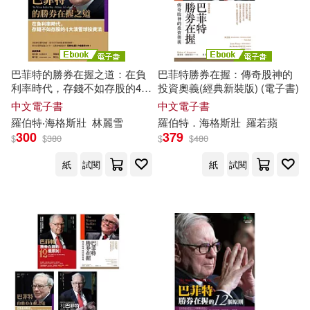
巴菲特的勝券在握之道：在負
巴菲特勝券在握：傳奇股神的
利率時代，存錢不如存股的4大
投資奧義(經典新裝版) (電子書)
滾雪球投資法 (電子書)
中文電子書
中文電子書
羅伯特
‧
海格斯壯
林麗雪
羅伯特
．
海格斯壯
羅
若蘋
300
379
$
$
380
$
$
480
紙
試閱
紙
試閱