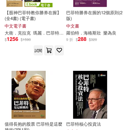
【股神巴菲特教你勝券在握】
巴菲特勝券在握的12個原則(2
(全4書) (電子書)
版)
中文電子書
中文書
大衛．克拉克
瑪麗．巴菲特
羅伯特
羅伯特
‧
海格斯壯
．
海格斯壯
林麗雪
樂為良
樂為良
1256
288
$
$
1590
9 折
$
$
320
試閱
值得長抱的股票 巴菲特是這麼
巴菲特核心投資法
挑的(2版1刷)