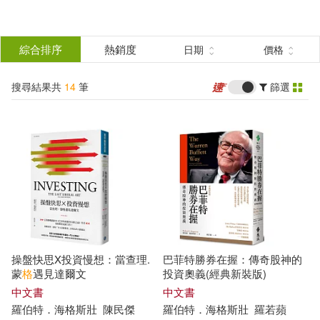
搜
尋
分類
綜合排序
熱銷度
日期
價格
(單選)
結
搜尋結果共
14
筆
篩選
圖書(9)
所有商品(14)
果
電子書(5)
篩
選
展開
作者
(可複選)
操盤快思X投資慢想：當查理.
巴菲特勝券在握：傳奇股神的
羅伯特．海格斯壯(11)
蒙
格
遇見達爾文
投資奧義(經典新裝版)
中文書
中文書
羅伯特
．
海格斯壯
陳民傑
羅伯特
．
海格斯壯
羅
若蘋
羅伯特‧海格斯壯(3)