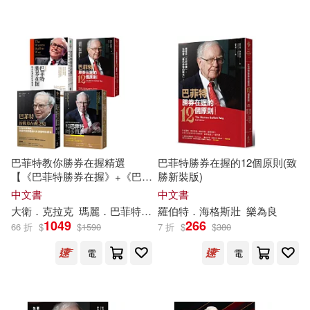
可超商取貨(9)
可海外宅配(9)
可港澳店取(9)
可新加坡店取(9)
可菲律賓店取(9)
巴菲特教你勝券在握精選
巴菲特勝券在握的12個原則(致
【《巴菲特勝券在握》+《巴菲
勝新裝版)
特勝券在握的12個原則》+
中文書
中文書
《巴菲特的勝券在握之道》+
電子書
(可複選)
大衛．克拉克
瑪麗．巴菲特
羅伯特
羅伯特
．
海格斯壯
．
海格斯壯
林麗雪
樂為良
樂為良
《和巴菲特同步買進》】
1049
266
66 折
$
$
1590
7 折
$
$
380
適合手機平板閱讀(5)
電
電