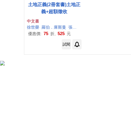
土地正義(2冊套書)土地正
義+超額徵收
中文書
徐
世榮
羅伯
．庫
斯曼
張雅綿
賴彥如
75
525
優惠價:
折,
元
試閱