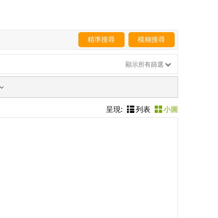
精準搜尋
模糊搜尋
顯示所有篩選
呈現:
列表
小圖