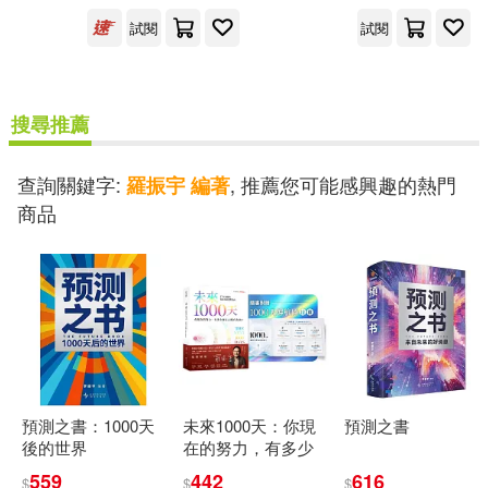
出版社
(可複選)
試閱
試閱
新星出版社(2)
搜尋推薦
查詢關鍵字:
, 推薦您可能感興趣的熱門
羅振宇 編著
配送方式
(可複選)
商品
可超商取貨(2)
可海外宅配(2)
可港澳店取(2)
可新加坡店取(2)
預測之書：1000天
未來1000天：你現
預測之書
後的世界
在的努力，有多少
可菲律賓店取(2)
會在AI時代失效?37
559
442
616
$
$
$