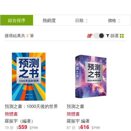
搜
尋
分類
綜合排序
熱銷度
日期
價格
(單選)
結
搜尋結果共
2
筆
篩選
圖書(2)
所有商品(2)
果
展開
篩
選
作者
(可複選)
羅振宇 編著(1)
預測之書：1000天後的世界
預測之書
羅振宇（編著）(1)
簡體書
簡體書
羅振宇
（
編著
）
羅振宇
編著
559
616
79 折
$
$
708
87 折
$
$
708