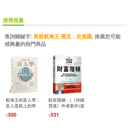
電子書
(可複選)
搜尋推薦
適合手機平板閱讀(1)
查詢關鍵字:
, 推薦您可能
美股航海王 傑克．史派羅
感興趣的熱門商品
其他
(可複選)
現在可購買商品(2)
作者/演唱/譯/編/繪(3)
航海王的富人學：
財富階梯：(《持續
富人蛋糕上的草
買進》作者新作)資
莓，10堂重建財商
料科學家為你打
價格
300
331
-
$
$
思維的必修課(上架
造，適用人生各階
範圍
3天登教育類
段的致富策略
PODCAST排行榜