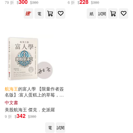
300
228
79 折
$
$
380
6 折
$
$
380
出版社
(可複選)
電
紙
試閱
布克文化(3)
配送方式
(可複選)
可超商取貨(2)
可海外宅配(2)
可港澳店取(2)
航海王
的富人學 【限量作者簽
名版】:富人蛋糕上的草莓，10
堂重建財商思維的必修課(上架
中文書
可新加坡店取(2)
3天登教育類PODCAST排行榜
美股
航海王
傑克
．
史派羅
冠軍)
342
9 折
$
$
380
可菲律賓店取(2)
電
試閱