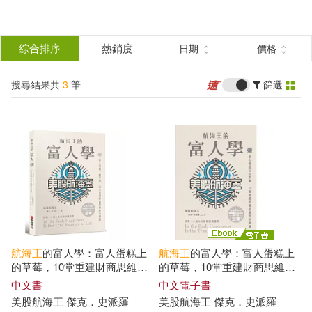
搜
尋
分類
綜合排序
熱銷度
日期
價格
(單選)
結
搜尋結果共
3
筆
篩選
圖書(2)
所有商品(3)
果
電子書(1)
篩
選
展開
作者
(可複選)
航海王
的富人學：富人蛋糕上
航海王
的富人學：富人蛋糕上
美股航海王 傑克．史派羅(3)
的草莓，10堂重建財商思維的
的草莓，10堂重建財商思維的
必修課(上架3天登教育類
必修課(上架3天登教育類
中文書
中文電子書
PODCAST排行榜冠軍)
PODCAST排行榜冠軍) (電子
美股
航海王
傑克
．
史派羅
美股
航海王
傑克
．
史派羅
書)