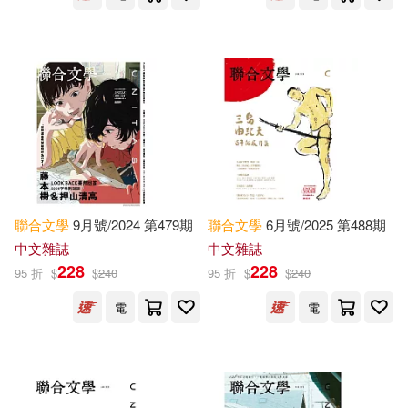
Dickens(7082)
Doyle(7076)
外語教學與研究出版社(6151)
Collins(6970)
世一(6058)
Anthony(6947)
Wilson(6789)
Random House Childrens Books(5
923)
Roberts(6759)
Davis(6681)
Scholastic Library Pub(5905)
聯合
文學
9月號/2024 第479期
聯合
文學
6月號/2025 第488期
中文雜誌
中文雜誌
Christopher(6596)
228
228
中華書局(5665)
遠流(5638)
95 折
$
$
240
95 折
$
$
240
White(6552)
Jeryx(6530)
電
電
北京聯合出版公司(5473)
Novelty(6528)
Engy(6523)
時報出版(5461)