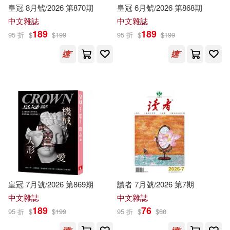
Rudyard(2848)
Oliver(2845)
皇冠 8月號/2026 第870期
皇冠 6月號/2026 第868期
Natl Book Network(2124)
中文雜誌
中文雜誌
Adam(2843)
Stone(2838)
189
189
95 折
$
$
199
95 折
$
$
199
千華駐科技(2122)
Maria(2837)
Fox(2830)
龍吟(2088)
Gilbert(2827)
Janet(2824)
中國農業出版社(2079)
Arnold(2820)
Gregory(2820)
江西教育出版社(2072)
Kathleen(2819)
Joyce(2817)
知識產權出版社(2070)
皇冠 7月號/2026 第869期
讀者 7月號/2026 第7期
Ashley(2816)
Donna(2814)
中文雜誌
中文雜誌
Wheeler Pub Inc(2069)
189
76
95 折
$
$
199
95 折
$
$
80
Craig(2813)
Perry(2813)