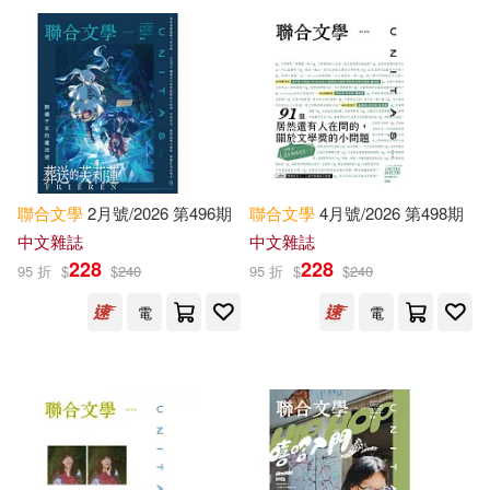
可超商取貨(4114575)
鞋包配件(3773)
票券(62)
George(16377)
科學出版社(16807)
可海外宅配(4107271)
寵物生活(457)
Smith(16182)
Bt Bound(15879)
可港澳店取(4028460)
玲廊滿藝(152)
故宮精品(22)
Not Available (NA)(14937)
Brilliance Audio(15378)
聯合
文學
2月號/2026 第496期
聯合
文學
4月號/2026 第498期
可新加坡店取(4028382)
電子書閱讀器(172)
Henry(13624)
中文雜誌
中文雜誌
Taylor & Francis Asia Pacific(1388
228
228
1)
95 折
$
$
240
95 折
$
$
240
可菲律賓店取(4030078)
電子書(76519)
有聲書(3640)
Richard(12734)
電
電
清華大學出版社(11637)
Mark(11877)
Press(11161)
上市日期
(可複選)
高等教育出版社(11302)
Scott(11001)
Paul(10805)
一個月內上市新品(18051)
Createspace Independent Pub(109
51)