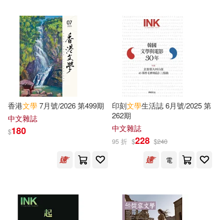
Phillips(3481)
Grey(3468)
康軒(2618)
三采(2596)
Russell(3464)
Ross(3462)
親子天下(2594)
Julie(3460)
Emma(3459)
百花洲文藝出版社(2580)
Stephanie(3449)
天地出版社(2577)
香港
文學
7月號/2026 第499期
印刻
文學
生活誌 6月號/2025 第
262期
中文雜誌
Publisher(3435)
中文雜誌
180
$
中國計量出版社(2534)
228
95 折
$
$
240
Hunter(3421)
Lynn(3409)
電
青島出版社(2501)
Alan(3407)
Helen(3405)
商周出版(2497)
麥田(2495)
Steven(3403)
Kim(3402)