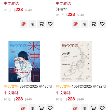
現在可購買商品(1766466)
中文雜誌
中文雜誌
St Martins Pr(8375)
228
許瑋甯
95 折
$
$
240
Andrew(8349)
Jane(8316)
價格
228
95 折
$
$
240
-
中國人民大學出版社(7622)
範圍
電
電
Journals(8213)
化學工業出版社(6817)
Stephen(8153)
Sarah(7667)
商務印書館(6695)
Taylor(7628)
Family(7617)
電子工業出版社(6513)
Daniel(7563)
Lewis(7457)
Heinemann/Raintree(6442)
聯合
文學
3月號/2025 第485期
聯合
文學
10月號/2025 第492期
Alexander(7330)
中文雜誌
中文雜誌
社會科學文獻出版社(6217)
228
228
95 折
$
$
240
95 折
$
$
240
Edward(7167)
Brilliance Audio Lib Edn(6189)
電
電