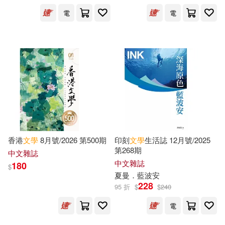
Jean(3618)
Kevin(3613)
電
電
Center Point Pub(2757)
Jules(3612)
Dan(3605)
Consortium Book Sales & Dist(275
3)
Campbell(3598)
Blackstone Audio Inc(2736)
Hamilton(3525)
天津人民出版社(2713)
Robert Louis(3521)
香港
文學
8月號/2026 第500期
印刻
文學
生活誌 12月號/2025
Leisure Books(2710)
第268期
中文雜誌
中文雜誌
180
Evans(3512)
Edith(3505)
$
夏曼．藍波安
九州出版社(2688)
228
95 折
$
$
240
H. G.(3498)
Black(3497)
電
Central Programs Inc(2658)