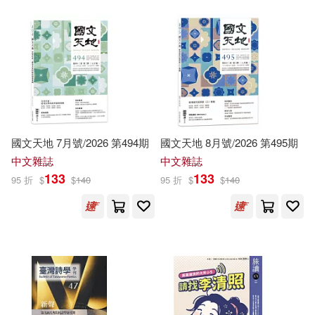
(2238)
Carter(3027)
Ray(3023)
上海三聯書店(2234)
Mitchell(3016)
現代出版社(2234)
Edgar Rice(3002)
中國紡織出版社(2231)
國文天地 7月號/2026 第494期
國文天地 8月號/2026 第495期
Sinclair(3002)
Joe(2995)
中文雜誌
中文雜誌
河圖文化(2208)
133
133
95 折
$
$
140
95 折
$
$
140
Nathaniel(2991)
經濟科學出版社(2193)
Judith(2986)
Charlotte(2965)
中國鐵道出版社(2188)
Buzzybeez(2954)
五南(2178)