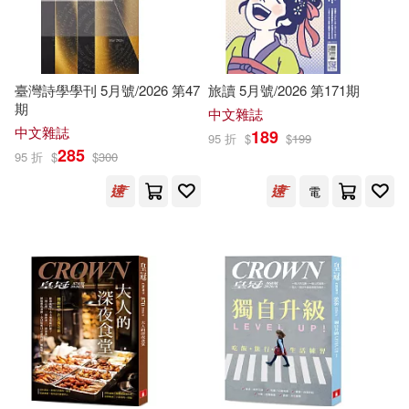
根華編輯部(2951)
Ian(2947)
中國建築工業出版社(2174)
Grace(2942)
Robin(2941)
臺灣詩學學刊 5月號/2026 第47
旅讀 5月號/2026 第171期
Sterling Pub Co Inc(2171)
期
中文雜誌
Olivia(2935)
Oscar(2919)
中文雜誌
189
95 折
$
$
199
Ballantine Books(2147)
285
95 折
$
$
300
Jason(2916)
Kennedy(2913)
電
Tor Books(2145)
Ben(2872)
Warren(2868)
Houghton Mifflin School(2142)
Harry(2867)
Knight(2865)
悅文社(2141)
Murphy(2860)
Louis(2854)
中國文史出版社(2127)