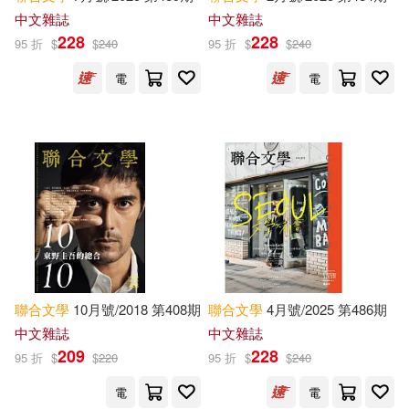
中文雜誌
中文雜誌
Adams(5180)
Rose(5159)
228
228
95 折
$
$
240
95 折
$
$
240
Penguin Group USA(4297)
電
電
Allen(5147)
Harris(5127)
Capstone Pr Inc(4261)
Shakespeare(5118)
Author Solutions(4224)
Steve(5047)
Howard(5046)
Random House Inc(4219)
Thompson(5019)
吉林出版集團有限責任公司(4177)
Notebooks(5009)
聯合
文學
10月號/2018 第408期
聯合
文學
4月號/2025 第486期
中國社會科學出版社(4154)
中文雜誌
中文雜誌
209
228
95 折
$
$
220
95 折
$
$
240
Green(4969)
Clark(4846)
Pocket Books(3997)
電
電