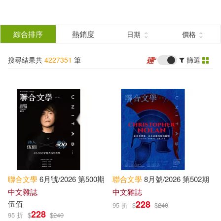
搜
尋
分類
綜合排序
熱銷度
日期
價格
(單選)
結
搜尋結果共
4227351
筆
篩選
所有商品(4227351)
果
圖書(4084581)
影音(8405)
篩
選
雜誌(13603)
售票網(1)
展開
作者
(可複選)
美妝(612)
服飾(1759)
聯合
文學
6月號/2026 第500期
聯合
文學
8月號/2026 第502期
家居生活(6879)
美食(1323)
Publishing(47848)
中文雜誌
中文雜誌
228
伍佰
95 折
$
$
240
228
95 折
$
$
240
3C(10118)
家電(1769)
John(37089)
James(31074)