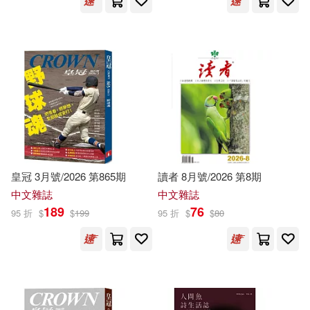
Penguin Group UK(2057)
Jordan(2804)
Sandra(2804)
北方婦女兒童出版社(2046)
Andrews(2792)
Matt(2788)
Small Pr Distribution(2041)
Tony(2779)
Nick(2777)
Replica Books(2040)
Shaw(2771)
Lang(2763)
南海出版公司(2037)
皇冠 3月號/2026 第865期
讀者 8月號/2026 第8期
中文雜誌
中文雜誌
Angela(2762)
Bruce(2750)
189
76
中國法制出版社(2028)
95 折
$
$
199
95 折
$
$
80
Nelson(2746)
Carolyn(2743)
接力出版社(2027)
Cole(2729)
Holmes(2725)
浙江文藝出版社(2023)