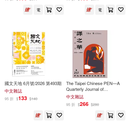
Sharon(3125)
Gareth Stevens Pub(2284)
電
電
Edwards(3115)
光明日報出版社(2283)
Harrison(3113)
Ward(3100)
江蘇文藝出版社(2279)
Gordon(3084)
Max(3061)
陝西師範大學出版社(2268)
Nicole(3058)
Carol(3050)
新世界出版社(2242)
國文天地 6月號/2026 第493期
The Taipei Chinese PEN—A
Quarterly Journal of
M.(3045)
Benjamin(3039)
中文雜誌
Contemporary Chinese
生活‧讀書‧新知三聯書店(2242)
中文雜誌
133
95 折
$
$
140
Literature from Taiwan《中華
266
95 折
$
$
280
民國筆會英文季刊─譯之華》
Christie(3034)
《中華民國筆會英文季刊─譯
中國華僑出版社(2241)
之華》 夏季號/2026
Notebook(3029)
Simon & Schuster Merchandise &