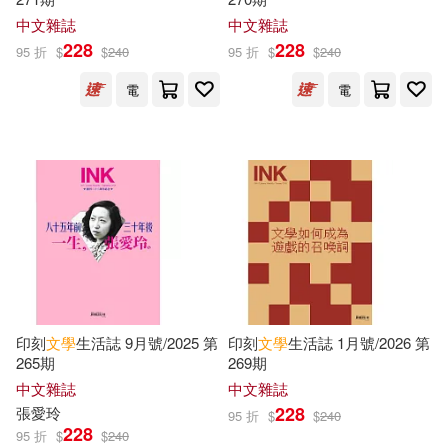
Pub Group West(3032)
中文雜誌
中文雜誌
Amanda(3757)
Young(3750)
228
228
95 折
$
$
240
95 折
$
$
240
武漢大學出版社(3014)
電
電
Burroughs(3733)
Ulverscroft Large Print Books(298
3)
Wilde(3710)
根華(2951)
Montgomery(3701)
江蘇人民出版社(2897)
Sara(3694)
Jessica(3660)
東立(2896)
印刻
文學
生活誌 9月號/2025 第
印刻
文學
生活誌 1月號/2026 第
Bennett(3658)
265期
269期
Houghton Mifflin(2858)
中文雜誌
中文雜誌
228
Stewart(3643)
編輯部(3619)
張愛玲
95 折
$
$
240
228
幼福(2807)
95 折
$
$
240