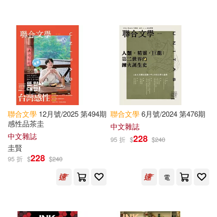
Ryan(4845)
Samuel(4845)
Harpercollins Childrens Books(392
2)
Graham(4843)
Brian(4829)
上海古籍出版社(3914)
Margaret(4807)
Karen(4775)
Penguin USA(3894)
Stevenson(4750)
Random House(3894)
聯合
文學
12月號/2025 第494期
聯合
文學
6月號/2024 第476期
Patricia(4739)
感性品茶圭
中文雜誌
中信出版社(3875)
中文雜誌
228
95 折
$
$
240
圭賢
Michelle(4722)
J.(4712)
228
95 折
$
$
240
華東師範大學出版社(3751)
電
Amy(4630)
Parker(4593)
Lerner Pub Group(3725)
Morgan(4578)