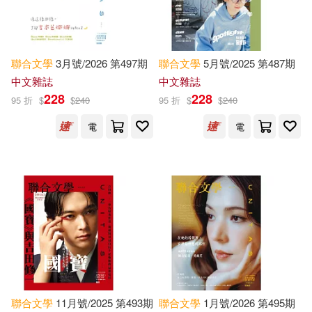
Brown(10757)
本週上市新品(1451)
禾馬(10801)
Joseph(10092)
Jack(9602)
聯合
文學
3月號/2026 第497期
聯合
文學
5月號/2025 第487期
Thorndike Pr(10673)
電子書
(可複選)
中文雜誌
中文雜誌
Johnson(9405)
Lee(9402)
228
228
95 折
$
$
240
95 折
$
$
240
人民文學出版社(10411)
適合手機平板閱讀(52132)
電
電
Elizabeth(9391)
北京大學出版社(9016)
適合平板閱讀(24377)
Greenyx(9285)
Peter(9077)
人民衛生出版社(8849)
免費電子書(672)
Mary(8948)
Williams(8940)
機械工業出版社(8677)
Susan(8734)
Jones(8613)
其他
(可複選)
人民郵電出版社(8526)
聯合
文學
11月號/2025 第493期
聯合
文學
1月號/2026 第495期
Miller(8496)
Martin(8426)