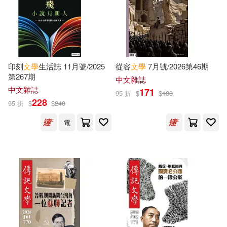
秀威資訊(2478)
Nancy(3402)
新星出版社(2462)
Hawthorne(3393)
Bell(3379)
九歌(2457)
印刻
文學
生活誌 11月號/2025
從容
文學
7月號/2026第46期
第267期
中文雜誌
Ellis(3327)
Philip(3313)
中文雜誌
171
95 折
$
$
180
法律出版社(2453)
228
95 折
$
$
240
Verne(3303)
Heather(3300)
電
Turtleback Books(2445)
Blake(3289)
Melissa(3282)
首都師範大學出版社(2428)
Hardy(3277)
Julia(3273)
浙江少年兒童出版社(2424)
Gray(3249)
Ingram Pub Services(2400)