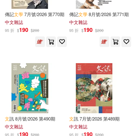
MacDonald(3220)
Trafalgar Square Books(2387)
傳記
文學
7月號/2026 第770期
傳記
文學
8月號/2026 第771期
中文雜誌
中文雜誌
Hart(3215)
Patterson(3214)
190
190
95 折
$
$
200
95 折
$
$
200
Dk Pub(2373)
Gary(3211)
Don(3177)
Edc Pub(2326)
Baker(3176)
Kipling(3173)
二十一世紀出版社(2322)
Journal(3172)
Planeta Pub Corp(2312)
Christine(3160)
Jeff(3152)
華中科技大學出版社(2306)
Victoria(3142)
Terry(3126)
文
訊 8月號/2026 第490期
文
訊 7月號/2026 第489期
崧燁文化(2296)
中文雜誌
中文雜誌
190
190
95 折
$
$
200
95 折
$
$
200