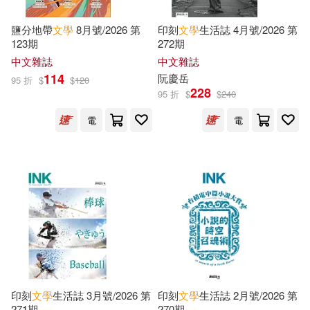
Wallace(4080)
Hill(4042)
Tate Pub & Enterprises Llc(3248)
鹽分地帶
文學
8月號/2026 第
印刻
文學
生活誌 4月號/2026 第
123期
272期
Press House(4021)
中文雜誌
中文雜誌
中國中醫藥出版社(3236)
114
阮慶岳
95 折
$
$
120
Various(4016)
228
95 折
$
$
240
尖端(3207)
電
電
Wowpooch(3998)
湖南文藝出版社(3197)
Wood(3978)
Conrad(3963)
Facts on File(3193)
Grant(3959)
Eric(3850)
上海文藝出版社(3177)
Simon(3820)
Alex(3798)
上海外語教育出版社(3104)
印刻
文學
生活誌 3月號/2026 第
印刻
文學
生活誌 2月號/2026 第
Austen(3777)
271期
270期