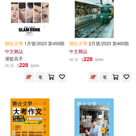
Wells(6467)
Jr.(6404)
Tantor Media Inc(5447)
Blue Cloud(6392)
Harpercollins(5423)
Anderson(6314)
Anne(6229)
聯合
文學
1月號/2023 第459期
聯合
文學
2月號/2023 第460期
Simon & Schuster(5258)
中文雜誌
中文雜誌
228
灌籃高手
Barbara(6227)
95 折
$
$
240
228
浙江大學出版社(5210)
95 折
$
$
240
Jennifer(6211)
Kate(6149)
電
電
南京大學出版社(5078)
Lisa(6074)
King(5957)
江蘇鳳凰文藝出版社(4863)
Arthur Conan(5929)
Trafalgar Square(4600)
Olzo(5903)
London(5894)