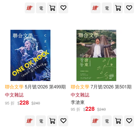
電
電
保健(656)
設計文具(4842)
William(22729)
展開
無印良品(131)
星巴克(8)
David(21059)
出版社
(可複選)
日用清潔(444)
Thomas(19199)
Ingram(2611355)
休閒生活(2031)
Michael(18797)
Textstream(58110)
聯合
文學
5月號/2026 第499期
聯合
文學
7月號/2026 第501期
婦幼生活(3986)
Anonymous(18728)
中文雜誌
中文雜誌
Lightning Source Inc(23982)
展開
228
李滄東
95 折
$
$
240
228
95 折
$
$
240
餐廚生活(1341)
Charles(17863)
Harlequin Books(22329)
電
電
配送方式
(可複選)
電子票證(65)
Robert(17856)
說頻文化(19198)