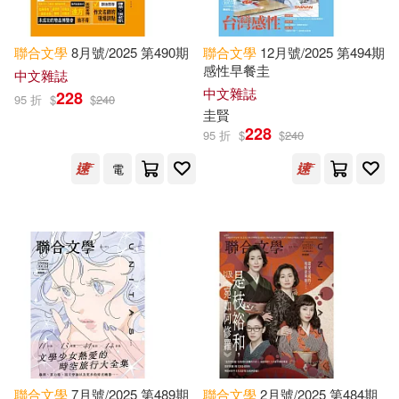
廣西師範大學出版社(4526)
Moore(5798)
Tom(5690)
聯合
文學
8月號/2025 第490期
聯合
文學
12月號/2025 第494期
世界圖書出版公司北京公司(4483)
感性早餐圭
中文雜誌
中文雜誌
228
Jackson(5676)
Kelly(5659)
95 折
$
$
240
圭賢
作家出版社(4430)
228
95 折
$
$
240
Walter(5624)
Frank(5622)
電
人民出版社(4365)
Chris(5600)
Laura(5452)
聯經出版公司(4322)
Arthur(5317)
Linda(5285)
Kensington Pub Corp(4307)
Emily(5283)
Jim(5256)
長江文藝出版社(4304)
Anna(5182)
Cooper(5182)
藍海文化(4299)
聯合
文學
7月號/2025 第489期
聯合
文學
2月號/2025 第484期