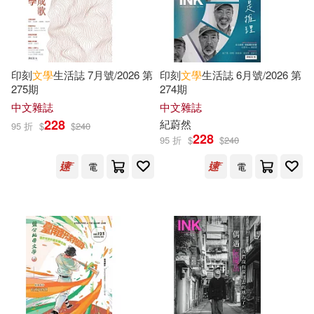
Jonathan(4332)
三民(3421)
Patrick(4323)
Hall(4303)
印刻
文學
生活誌 7月號/2026 第
印刻
文學
生活誌 6月號/2026 第
譯林出版社(3390)
275期
274期
Publications(4274)
中文雜誌
中文雜誌
Berkley Pub Group(3388)
228
紀蔚然
95 折
$
$
240
228
95 折
$
$
240
Robinson(4270)
Ann(4255)
Scholastic(3353)
電
電
Morris(4190)
Matthew(4185)
上海交通大學出版社(3342)
Francis(4126)
北京理工大學出版社(3299)
Catherine(4110)
Bill(4091)
重慶出版社(3263)