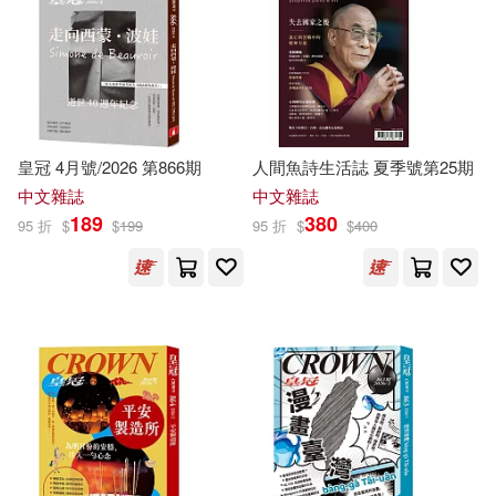
Lauren(2720)
湖南少年兒童出版社(2009)
Nicholas(2719)
釀出版(1937)
Brooks(2714)
Trollope(2711)
皇冠 4月號/2026 第866期
人間魚詩生活誌 夏季號第25期
北京科學技術出版社(1919)
中文雜誌
中文雜誌
189
380
Murray(2709)
Claire(2708)
95 折
$
$
199
95 折
$
$
400
聯合文學(1915)
Victor(2708)
Michaels(2699)
Greenhaven Pr(1908)
Ford(2686)
Deborah(2673)
Midpoint Trade Books Inc(1885)
Bailey(2666)
Leigh(2666)
希代(1870)
West(2665)
Will(2664)