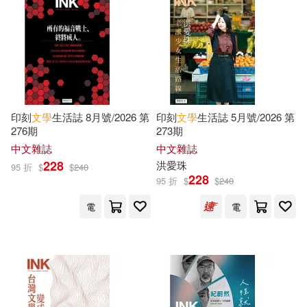
復旦大學出版社(3643)
Lawrence(4549)
上海人民出版社(3607)
Twain(4504)
Rebecca(4497)
上海譯文出版社(3546)
Douglas(4488)
印刻
文學
生活誌 8月號/2026 第
印刻
文學
生活誌 5月號/2026 第
276期
273期
皇冠(3540)
中文雜誌
中文雜誌
Cnyto Media(4473)
228
洪愛珠
95 折
$
$
240
中國醫藥科技出版社(3520)
228
95 折
$
$
240
Mike(4468)
Tim(4436)
電
電
中國少年兒童出版社(3514)
Wright(4431)
Rachel(4416)
北京師範大學出版社(3490)
Marie(4386)
Walker(4376)
Independent Pub Group(3449)