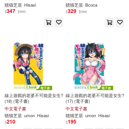
アできないんですけど、責任
聴
猫
芝
居
Hisasi
聴
猫
芝
居
Bcoca
とれそ?」
可超商取貨(28)
347
329
$
$
363
$
$
344
可海外宅配(28)
可港澳店取(28)
可新加坡店取(28)
可菲律賓店取(28)
線上遊戲的老婆不可能是女生?
線上遊戲的老婆不可能是女生?
(18) (電子書)
(17) (電子書)
電子書
(可複選)
中文電子書
中文電子書
聴
猫
芝
居
umon
Hisasi
聴
猫
芝
居
umon
Hisasi
210
195
$
$
適合手機平板閱讀(18)