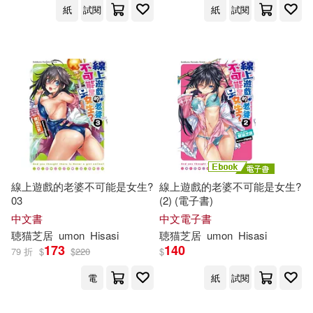
紙
試閱
紙
試閱
線上遊戲的老婆不可能是女生?
線上遊戲的老婆不可能是女生?
03
(2) (電子書)
中文書
中文電子書
聴
猫
芝
居
umon
Hisasi
聴
猫
芝
居
umon
Hisasi
173
140
79 折
$
$
220
$
電
紙
試閱