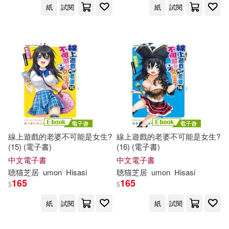
紙
試閱
紙
試閱
適合平板閱讀(8)
其他
(可複選)
現在可購買商品(38)
作者/演唱/譯/編/繪(54)
線上遊戲的老婆不可能是女生?
線上遊戲的老婆不可能是女生?
(15) (電子書)
(16) (電子書)
價格
中文電子書
中文電子書
-
範圍
聴
猫
芝
居
umon
Hisasi
聴
猫
芝
居
umon
Hisasi
165
165
$
$
紙
試閱
紙
試閱