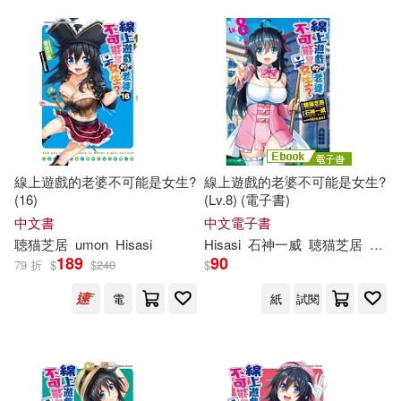
線上遊戲的老婆不可能是女生?
線上遊戲的老婆不可能是女生?
(16)
(Lv.8) (電子書)
中文書
中文電子書
聴
猫
芝
居
umon
Hisasi
Hisasi
石神一威
聴
猫
芝
居
umo
189
90
79 折
$
$
240
$
電
紙
試閱