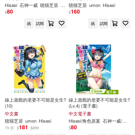
Hisasi
石神一威
聴
猫
芝
居
umon
聴
猫
芝
居
umon
Hisasi
80
160
$
$
紙
試閱
紙
試閱
線上遊戲的老婆不可能是女生?
線上遊戲的老婆不可能是女生?
(10)
(Lv.4) (電子書)
中文書
中文電子書
聴
猫
芝
居
umon
Hisasi
Hisasi/角色原案
石神一威/漫畫
181
80
79 折
$
$
230
$