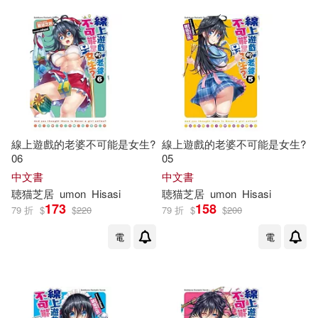
線上遊戲的老婆不可能是女生?
線上遊戲的老婆不可能是女生?
06
05
中文書
中文書
聴
猫
芝
居
umon
Hisasi
聴
猫
芝
居
umon
Hisasi
173
158
79 折
$
$
220
79 折
$
$
200
電
電