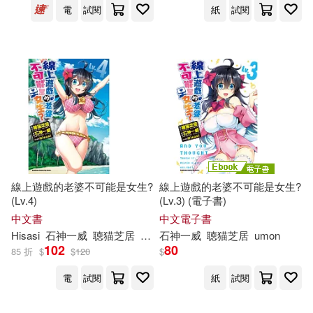
電
試閱
紙
試閱
線上遊戲的老婆不可能是女生?
線上遊戲的老婆不可能是女生?
(Lv.4)
(Lv.3) (電子書)
中文書
中文電子書
Hisasi
石神一威
聴
猫
芝
居
umon
石神一威
聴
猫
芝
居
umon
102
80
85 折
$
$
120
$
電
試閱
紙
試閱