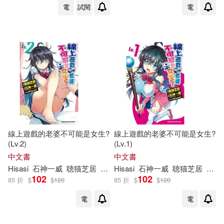
電
試閱
電
線上遊戲的老婆不可能是女生?
線上遊戲的老婆不可能是女生?
(Lv.2)
(Lv.1)
中文書
中文書
Hisasi
石神一威
聴
猫
芝
居
umon
Hisasi
石神一威
聴
猫
芝
居
umo
102
102
85 折
$
$
120
85 折
$
$
120
電
電