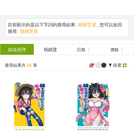
搜
尋
分類
(單選)
目前顯示的是以下字詞的搜尋結果:
聴猫芝居
, 您可以改回
搜尋:
聴猫芝居
結
圖書(26)
所有商品(54)
果
綜合排序
熱銷度
日期
價格
雜誌(2)
電子書(26)
篩
搜尋結果共
54
筆
篩選
選
展開
作者
(可複選)
聴猫芝居(53)
石神一威(15)
Hisasi(9)
Hisasi/角色原案(1)