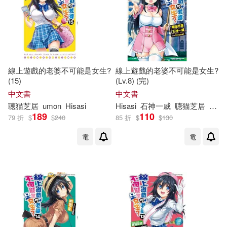
線上遊戲的老婆不可能是女生?
線上遊戲的老婆不可能是女生?
(15)
(Lv.8) (完)
中文書
中文書
聴
猫
芝
居
umon
Hisasi
Hisasi
石神一威
聴
猫
芝
居
umo
189
110
79 折
$
$
240
85 折
$
$
130
電
電