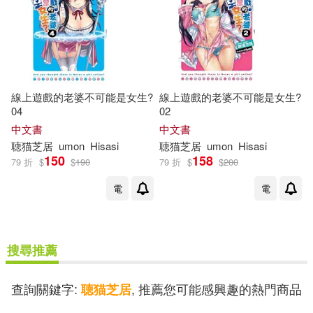
線上遊戲的老婆不可能是女生?
線上遊戲的老婆不可能是女生?
04
02
中文書
中文書
聴
猫
芝
居
umon
Hisasi
聴
猫
芝
居
umon
Hisasi
150
158
79 折
$
$
190
79 折
$
$
200
電
電
搜尋推薦
查詢關鍵字:
, 推薦您可能感興趣的熱門商品
聴猫芝居