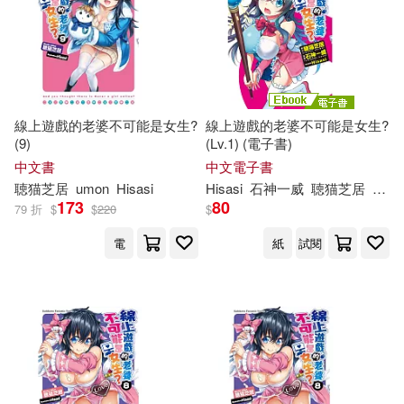
線上遊戲的老婆不可能是女生?
線上遊戲的老婆不可能是女生?
(9)
(Lv.1) (電子書)
中文書
中文電子書
聴
猫
芝
居
umon
Hisasi
Hisasi
石神一威
聴
猫
芝
居
umo
173
80
79 折
$
$
220
$
電
紙
試閱