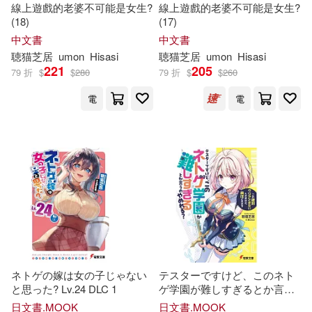
線上遊戲的老婆不可能是女生?
線上遊戲的老婆不可能是女生?
(18)
(17)
石神一威/漫畫(1)
中文書
中文書
聴
猫
芝
居
umon
Hisasi
聴
猫
芝
居
umon
Hisasi
221
205
79 折
$
$
280
79 折
$
$
260
聴猫芝居/原作(1)
電
電
出版社
(可複選)
台灣角川(52)
KADOKAWA(2)
ネトゲの嫁は女の子じゃない
テスターですけど、このネト
配送方式
と思った? Lv.24 DLC 1
(可複選)
ゲ学園が難しすぎるとか言う
のやめれる? 「これ絶対クリ
日文書.MOOK
日文書.MOOK