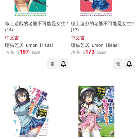
線上遊戲的老婆不可能是女生?
線上遊戲的老婆不可能是女生?
(14)
(13)
中文書
中文書
聴
猫
芝
居
umon
Hisasi
聴
猫
芝
居
umon
Hisasi
197
173
79 折
$
$
250
79 折
$
$
220
電
電