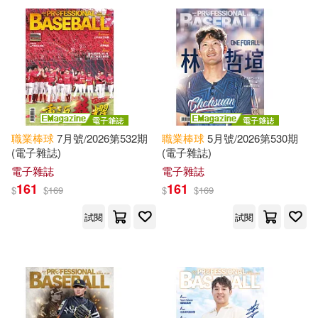
ベースボール・マガジン社(2)
釀出版(2)
三榮書房(1)
希伯崙(1)
秀威資訊(1)
職業棒球
7月號/2026第532期
職業棒球
5月號/2026第530期
配送方式
(可複選)
(電子雜誌)
(電子雜誌)
電子雜誌
電子雜誌
161
161
$
$
169
$
$
169
可超商取貨(20)
試閱
試閱
可海外宅配(20)
可港澳店取(19)