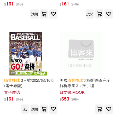
161
161
$
$
169
$
$
169
試閱
試閱
職業棒球
3月號/2025第516期
美國
職業棒球
大聯盟傳奇完全
(電子雜誌)
解析專集 2：投手編
電子雜誌
日文書.MOOK
161
653
$
$
169
$
$
684
紙
試閱