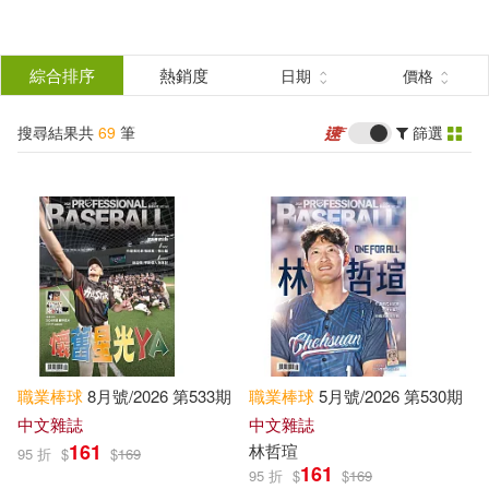
搜
尋
分類
綜合排序
熱銷度
日期
價格
(單選)
結
搜尋結果共
69
筆
篩選
圖書(3)
所有商品(69)
果
雜誌(17)
服飾(1)
篩
選
電子書(48)
展開
作者
(可複選)
職業棒球
8月號/2026 第533期
職業棒球
5月號/2026 第530期
中華職業棒球大聯盟 競技組(2)
中文雜誌
中文雜誌
161
林哲瑄
95 折
$
$
169
161
95 折
$
$
169
卓子傑(2)