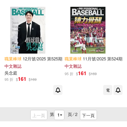
職業棒球
12月號/2025 第525期
職業棒球
11月號/2025 第524期
中文雜誌
中文雜誌
161
吳念庭
95 折
$
$
169
161
95 折
$
$
169
電
第
頁 ⁄
2
上一頁
下一頁