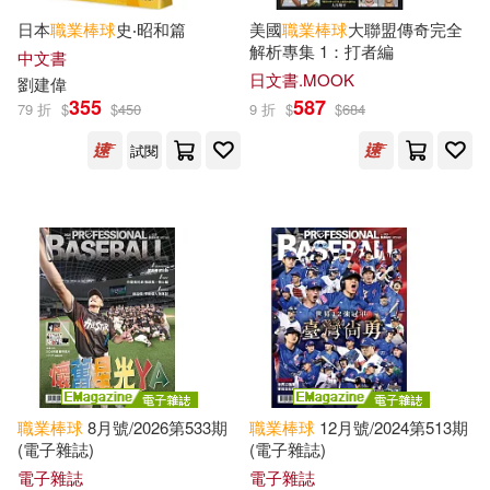
日本
職業棒球
史‧昭和篇
美國
職業棒球
大聯盟傳奇完全
解析專集 1：打者編
中文書
其他
(可複選)
日文書.MOOK
劉建偉
355
587
79 折
$
$
450
9 折
$
$
684
現在可購買商品(55)
試閱
作者/演唱/譯/編/繪(4)
出版社(47)
價格
-
範圍
職業棒球
8月號/2026第533期
職業棒球
12月號/2024第513期
(電子雜誌)
(電子雜誌)
電子雜誌
電子雜誌