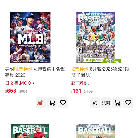
美國
職業棒球
大聯盟選手名鑑
職業棒球
8月號/2025第521期
專集 2026
(電子雜誌)
日文書.MOOK
電子雜誌
653
161
$
$
684
$
$
169
紙
試閱