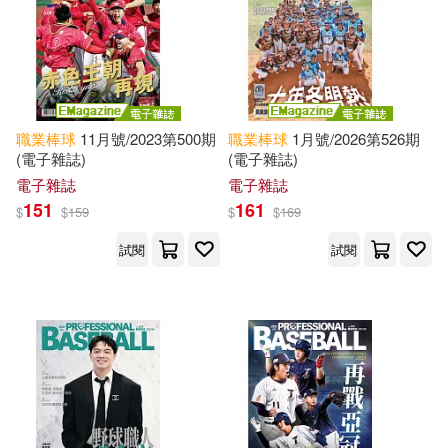
職業棒球
11月號/2023第500期
職業棒球
1月號/2026第526期
(電子雜誌)
(電子雜誌)
電子雜誌
電子雜誌
151
161
$
$
159
$
$
169
試閱
試閱