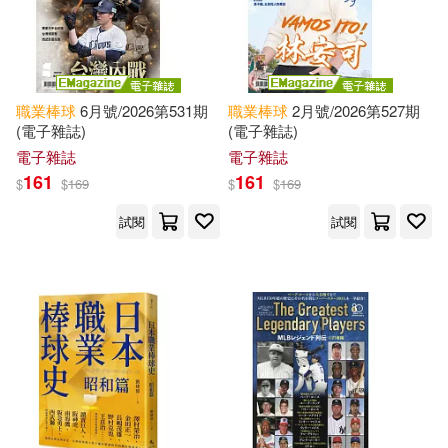
可新加坡店取(19)
可菲律賓店取(19)
職業棒球
6月號/2026第531期
職業棒球
2月號/2026第527期
(電子雜誌)
(電子雜誌)
上市日期
電子雜誌
電子雜誌
(可複選)
161
161
$
$
169
$
$
169
一個月內上市新品(2)
試閱
試閱
電子書
(可複選)
適合手機平板閱讀(1)
適合平板閱讀(47)