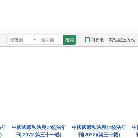
其他配送方式
可超取
~
確認
法年
中國國際私法與比較法年
中國國際私法與比較法年
中
)
刊(2022 第三十一卷)
刊(2022)(第三十捲)