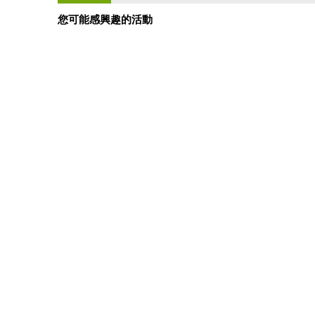
您可能感興趣的活動