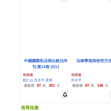
中國國際私法與比較法年
法律學習與研究方
刊.第14卷 2011
簡體書
簡體書
劉仁山;
肖永平
;黃進
肖永平
87
261
87
146
優惠價:
折,
元
優惠價:
折,
元
搜尋推薦