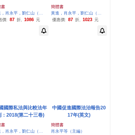
體書
簡體書
進，
肖永平
，劉仁山（主編）
黃進，
肖永平
，劉仁山（主編）
87
1086
87
1023
惠價:
折,
元
優惠價:
折,
元
國國際私法與比較法年
中國促進國際法治報告20
刊：2018(第二十三卷)
17年(英文)
體書
簡體書
進，
肖永平
，劉仁山（主編）
肖永平
等（主編）