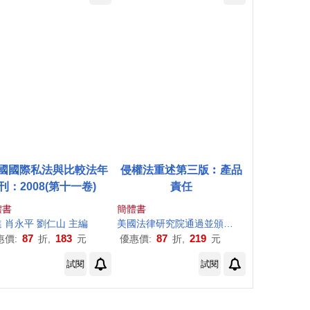
國國際私法與比較法年
侵權法重述第三版︰產品
刊：2008(第十一卷)
責任
體書
簡體書
進
肖永平
劉仁山 主編
美國法律研究院通過並頒布
肖永平
龔樂凡 
87
183
87
219
惠價:
折,
元
優惠價:
折,
元
試閱
試閱