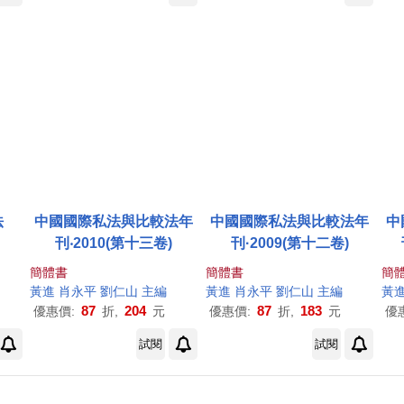
法
中國國際私法與比較法年
中國國際私法與比較法年
中
刊‧2010(第十三卷)
刊·2009(第十二卷)
簡體書
簡體書
簡
黃進
肖永平
劉仁山 主編
黃進
肖永平
劉仁山 主編
黃
87
204
87
183
優惠價:
折,
元
優惠價:
折,
元
優
試閱
試閱