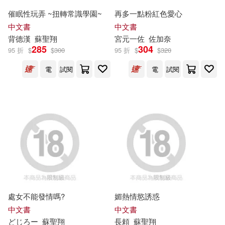
維‧比安基(6)
許棟樑(6)
催眠性玩弄 ~扭轉常識學園~
再多一點粉紅色愛心
世台管理顧問股份有限公司(2)
中文書
中文書
背德漢
蘇聖翔
宮元一佐
佐加奈
費利克斯．薩爾登(6)
錢彩(6)
285
304
95 折
$
$
300
95 折
$
$
320
中國傳媒大學出版社(2)
電
試閱
電
試閱
顏志晃(6)
馬克‧吐溫(6)
中國勞動社會保障出版社(2)
麥浩斯資訊股份有限公司(6)
中國市場出版社(2)
（德）慕尼黑康帕特出版社股份有
限公司(6)
中國廣播電視出版社(2)
AND股份有限公司(5)
中國政法大學出版社(2)
中國中車股份有限公司計量理化技
處女不能發情嗎?
媚熱情慾誘惑
術委員會(5)
中國林業出版社(2)
中文書
中文書
中國石油化工集團有限公司，中國
どじろー
蘇聖翔
長頼
蘇聖翔