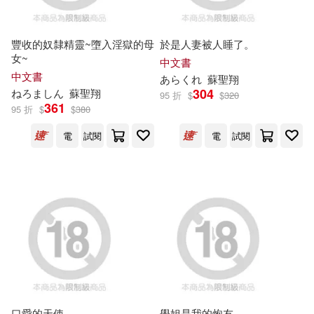
台灣阿布電影股份有限公司(7)
凱德科技股份有限公司(4)
豐收的奴隸精靈~墮入淫獄的母
於是人妻被人睡了。
台灣電力公司(7)
和誼創新(7)
女~
台灣東販(4)
大塊文化(4)
中文書
中文書
あらくれ
蘇聖翔
大連萬達商業地產股份有限公司(7)
304
ねろましん
蘇聖翔
95 折
$
$
320
大是文化(4)
361
95 折
$
$
380
巧克科技新媒體股份有限公司(7)
電
試閱
電
試閱
新北市政府文化局(4)
希伯倫股份有限公司編著(7)
新手父母(4)
測繪出版社(4)
張恨水(7)
湖北少年兒童出版社(4)
日本OJT解決方案股份有限公司(7)
知識產權出版社(4)
楊裕富(7)
口愛的天使
學姐是我的炮友