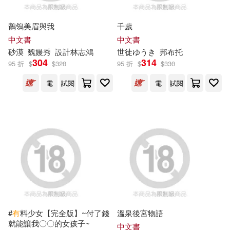
查爾斯．金斯萊(14)
大連理工大學出版社(16)
鶺鴒美眉與我
千歲
桂あいり(14)
中文書
中文書
聯經出版公司(16)
砂漠
魏嫚秀
設計林志鴻
世徒ゆうき
邦布托
304
314
95 折
$
$
320
95 折
$
$
330
臺鐵資料季刊編輯委員會(14)
清華大學出版社(15)
電
試閱
電
試閱
裏筋侍(14)
石油工業出版社(15)
雅洛斯拉夫‧哈謝克(14)
台灣糖業股份有限公司(14)
住宅美學編輯部(13)
四川少年兒童出版社(14)
查爾斯．狄更斯(13)
墨刻(14)
#
有
料少女【完全版】~付了錢
溫泉後宮物語
就能讓我〇〇的女孩子~
范以端(13)
中文書