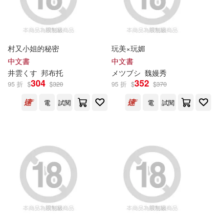
旅遊教育出版社(8)
河北精英動漫文化傳播股份有限公
司(10)
科學出版社(8)
村又小姐的秘密
玩美×玩媚
胡順萍(10)
中文書
中文書
上海科學技術出版社(7)
井雲くす
邦布托
メツブシ
魏嫚秀
（俄羅斯）飛機聯合股份有限公司
304
352
95 折
$
$
320
95 折
$
$
370
(10)
中國科學技術出版社(7)
電
試閱
電
試閱
むねしろ(9)
中國經濟出版社(7)
交通部臺灣鐵路管理局(9)
化學工業出版社(7)
伊蒂絲．內斯比特(9)
商周出版(7)
台灣電力公司企劃處圖書室(9)
天津人民美術出版社(7)