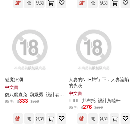
肯尼斯．葛拉罕(20)
電
試閱
電
試閱
宇宙織錦股份有限公司(31)
范建得(20)
石頭出版股份有限公司(31)
蘿拉．英格斯．懷德(20)
長鴻出版社(29)
路易斯．卡洛爾(20)
南海出版公司(28)
陳添壽(20)
魅魔狂潮
人妻的NTR旅行 下：人妻淪陷
外文出版社(28)
台灣角川(27)
的夜晚
中文書
中文書
復八磨直兔
魏嫚秀
設計者林志鴻
JoyAsia喜樂亞股份有限公司(19)
333

邦布托
設計黃睦軒
95 折
$
$
350
小牛頓(27)
276
95 折
$
$
290
丁瑀人(19)
電
試閱
電
試閱
傑克商業自動化股份有限公司(26)
好頭腦文教事業股份有限公司(19)