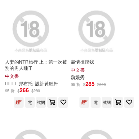
逗點新創志業股份有限公司(24)
希伯倫股份有限公司(19)
同濟大學出版社(23)
柯南．道爾(19)
黃美鳳(19)
高等教育出版社(22)
奧斯卡．王爾德(18)
中國金融出版社(21)
人妻的NTR旅行 上：第一次被
盡情撫摸我
別的男人睡了
中文書
希伯崙股份有限公司(18)
中文書
魏嫚秀
北京聯合出版公司(21)
285

邦布托
設計黃睦軒
95 折
$
$
300
266
95 折
$
$
280
林正義(18)
品客國際股份有限公司(21)
電
試閱
電
試閱
M．H．吉羅夫人(17)
飛柏創意股份有限公司(20)
利曉文(17)
河南科學技術出版社(19)