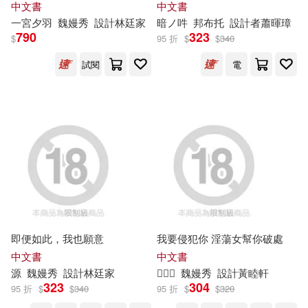
中文書
中文書
岩田雪花(23)
司馬遷(22)
一宮夕羽
魏嫚秀
設計林廷家
暗ノ吽
邦布托
設計者蕭暉璋
790
323
機械工業出版社(40)
$
95 折
$
$
340
學習委員(22)
維．比安基(22)
試閱
電
玄宇宙國際開發股份有限公司(39)
蔡純如(22)
Eunice(21)
江蘇文藝出版社(38)
詹姆斯．馬修．巴里(21)
麥禾陽光文化出版社(38)
謝順道(21)
龍川(21)
尖端(34)
喜樂亞(33)
中國銀行股份有限公司，社會科學
文獻出版社(20)
即便如此，我也願意
我要侵犯你 淫蕩女幫你破處
黑市音樂股份有限公司(33)
中文書
中文書
源
魏嫚秀
設計林廷家

魏嫚秀
設計黃睦軒
海倫．凱勒(20)
323
304
中央廣播電視大學出版社(31)
95 折
$
$
340
95 折
$
$
320