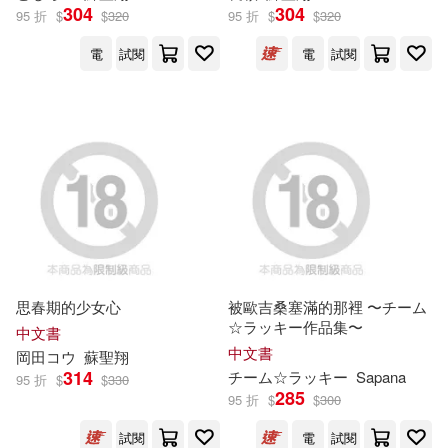
石油化工股份有限公司(5)
304
304
95 折
$
$
320
95 折
$
$
320
中國水利水電出版社(2)
中德諾浩(北京)教育科技股份有限公
電
試閱
電
試閱
司組編(5)
中國環境科學出版社(2)
丹尼爾．狄福(5)
何金珠(5)
中國礦業大學出版社(2)
北京博導前程信息技術股份有限公
司(5)
中國農業科學技術出版社(2)
卡龍動畫影視傳媒股份有限公司(5)
五南(2)
喬安娜．史派利(5)
思春期的少女心
被歐吉桑塞滿的那裡 〜チーム
交通部觀光署北海岸及觀音山國家
☆ラッキー作品集〜
中文書
風景區(2)
中文書
岡田コウ
蘇聖翔
塞爾瑪．拉格洛夫(5)
314
チーム☆ラッキー
Sapana
95 折
$
$
330
仕橙研策科技股份有限公司(2)
285
95 折
$
$
300
履咸引路大過述言(5)
試閱
電
試閱