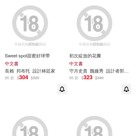
(10)
希伯崙股份有限公司(10)
中國核能電力股份有限公司(10)
鹿橋文化(10)
劉正(10)
吉林出版集團股份有限公司(9)
加拿大舒愛特出版股份有限公司(1
Sweet spot甜蜜好球帶
初次綻放的花瓣
0)
中文書
中文書
新世界出版社(9)
長賴
邦布托
設計林廷家
守月史貴
魏嫚秀
設計者郭忠恕
喬納森･斯威夫特(10)
304
323
95 折
$
$
320
95 折
$
$
340
行政院檔案管理局(9)
安托萬．德．聖-修伯里(10)
上海浩林文化傳播股份有限公司(8)
張芸荃(10)
張高評(10)
京尼(8)
內政部國家公園署(8)
桃園國際機場股份有限公司(10)