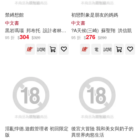
現在可購買商品(3254)
水靈文創(50)
禁縛想館
初戀對象是朋友的媽媽
編委會(25)
青木裕(25)
作者/演唱/譯/編/繪(2003)
中文書
中文書
西安電子科技大學出版社(48)
黒岩瑪瑙
邦布托
設計者林廷家
?A天候(三崎)
蘇聖翔
洪信凱
顏嘉成(25)
304
276
95 折
$
$
320
95 折
$
$
290
出版社(4380)
澄波藝術文化股份有限公司(45)
試閱
電
試閱
台電核能月刊編輯委員(24)
價格
-
中華郵政(44)
範圍
吳承恩(24)
安妮．法蘭克(24)
台灣科學人股份有限公司(43)
日本三麗鷗股份有限公司(24)
接力出版社(42)
青島英谷教育科技股份有限公司(2
4)
新力博德曼音樂股份有限公司(42)
淫亂悖德.遊戲管理者 初回限定
後宮大冒險 我和美女與奶子的
黃秀鳳(24)
儒勒．凡爾納(23)
版
異世界肉慾生活
中國石化出版社(41)