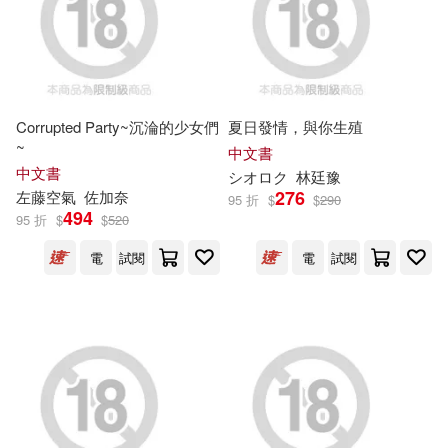
世一文化事業股份有限公司(7)
連環畫出版社(5)
采實文化(5)
中信銀行股份有限公司(7)
中國人民大學出版社(4)
Corrupted Party~沉淪的少女們
夏日發情，與你生殖
中國交通建設股份有限公司(7)
~
中文書
中國商業出版社(4)
中文書
シオロク
林廷豫
276
人民交通出版社股份有限公司，北
左藤空氣
佐加奈
95 折
$
$
290
494
京巔峰旅圖文化傳播中心(7)
95 折
$
$
520
中國旅游出版社(4)
電
試閱
電
試閱
北京天正軟件股份有限公司(7)
中國財政經濟出版社(4)
可米傳媒事業有限公司(7)
人民出版社(4)
光華畫報(4)
台灣糖業股份有限公司(7)
全華圖書(4)