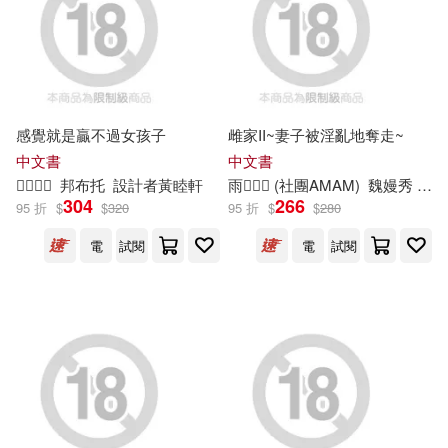
奧飛娛樂股份有限公司(17)
阿思克愛科學有限公司(19)
佚名(16)
希伯崙(18)
感覺就是贏不過女孩子
雌家II~妻子被淫亂地奪走~
廣州奧飛動漫文化股份有限公司(1
中文書
中文書
6)
和誼創新股份有限公司(17)

邦布托
設計者黃睦軒
雨 (社團AMAM)
魏嫚秀
設
304
266
95 折
$
$
320
95 折
$
$
280
盧貞穎(16)
謝溪海(16)
安徽少年兒童出版社(17)
電
試閱
電
試閱
北京中電方大科技股份有限公司(1
5)
麥浩斯(17)
八大電視股份有限公司(14)
中國計量出版社(16)
墨刻出版股份有限公司(14)
優立方創意股份有限公司(16)