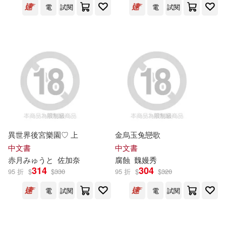
電
試閱
電
試閱
中國中車股份有限公司(11)
財金文化事業股份有限公司(12)
宋建成(11)
王一雅(11)
電子工業出版社(11)
莊麗芳(11)
三應股份有限公司(10)
莫里斯‧梅特林克(11)
上海科學技術文獻出版社(10)
異世界後宮樂園♡ 上
金烏玉兔戀歌
費利克斯‧薩爾登(11)
中文書
中文書
中信出版社(10)
赤月みゅうと
佐加奈
腐蝕
魏嫚秀
麥浩斯資訊股份有限公司漂亮家居
314
304
95 折
$
$
330
95 折
$
$
320
編輯部(11)
中國建材工業出版社(10)
電
試閱
電
試閱
三隻松鼠股份有限公司(10)
四方文創股份有限公司(10)
上海玉屋粟信息科技股份有限公司