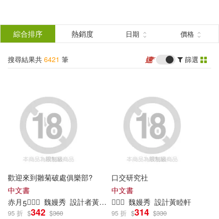
搜
尋
分類
綜合排序
熱銷度
日期
價格
(單選)
結
搜尋結果共
6421
筆
篩選
圖書(4087)
所有商品(6421)
果
影音(813)
雜誌(77)
篩
選
家電(4)
設計文具(4)
展開
作者
(可複選)
電子書(1436)
歡迎來到雛菊破處俱樂部?
口交研究社
目川文化編輯小組(392)
中文書
中文書
赤月
魏嫚秀
設計者黃睦軒

魏嫚秀
設計黃睦軒
廣東奧飛動漫文化股份有限公司(8
342
314
95 折
$
$
360
95 折
$
$
330