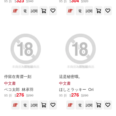
323
304
臺北大眾捷運股份有限公司(9)
95 折
$
$
340
95 折
$
$
320
江蘇美術出版社(6)
電
試閱
電
試閱
陳勝全(9)
黃基甸(9)
湖北美術出版社(6)
中國北車股份有限公司編寫(8)
知識出版社(6)
科技圖書(6)
丹尼爾‧狄福(8)
貴州科技出版社(6)
京尼教育科技股份有限公司(8)
迷音樂國際股份有限公司(6)
停留在青澀一刻
這是秘密哦。
台電月刊(8)
中文書
中文書
光輝影視娛樂股份有限公司(5)
ベコ太郎
林承羽
ほしとラッキー
Ori
276
276
95 折
$
$
290
95 折
$
$
290
塞爾瑪‧拉格洛夫(8)
師德文教(5)
電
試閱
電
試閱
太乙廣告行銷股份有限公司(8)