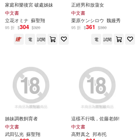
家庭和樂後宮 破處姊妹
正經男和放蕩女
和誼創新編輯部(9)
中文書
中文書
成都地圖出版社(7)
立花オミナ
蘇聖翔
栗原ケンシロウ
魏嫚秀
304
361
大方影像製作股份有限公司(9)
95 折
$
$
320
95 折
$
$
380
交通部觀光署澎湖國家風景區管理
處(6)
電
試閱
電
試閱
富蘭德林證券股份有限公司(9)
優識文化股份有限公司(6)
林賢明(9)
江燦騰(9)
國立台灣交響樂團(6)
洪燕梅(9)
學易門文化事業股份有限公司(6)
海豚傳媒股份有限公司(9)
少年兒童出版社(6)
姊妹調教飼育者
這樣不行哦，佐藤老師!
管成學(9)
中文書
中文書
新技教育股份有限公司(6)
武田弘光
蘇聖翔
高野真之
邦布托