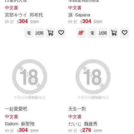
科學技術文獻出版社(4)
中文書
中文書
武漢博潤通文化科技股份有限公司
宮部キウイ
邦布托
源
Sapana
(7)
衛生福利部中央健康保險署(4)
304
304
95 折
$
$
320
95 折
$
$
320
目川文化編輯部(7)
電
試閱
電
試閱
農業部林業及自然保育署(4)
肯尼斯・葛拉罕(7)
趙驥民(7)
A-Sketch(3)
雅洛斯拉夫．哈謝克(7)
中國地質大學出版社(3)
首翊股份有限公司(7)
中國農業出版社(3)
Newtonkids新小牛頓雜誌企畫編輯
(6)
一起愛愛吧
天生一對
全能專案(3)
中文書
中文書
みちきんぐ(6)
Saitom
蘇聖翔
だいじ
魏嫚秀
北京大學出版社(3)
304
276
95 折
$
$
320
95 折
$
$
290