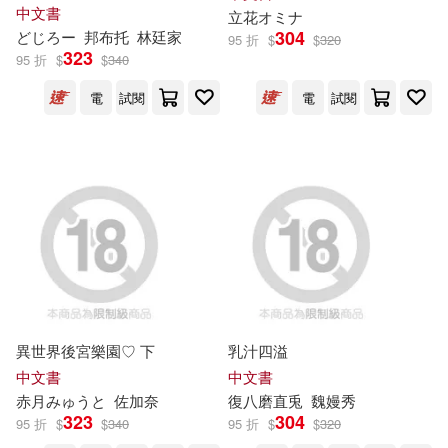
西南交通大學出版社(13)
中文書
立花オミナ
304
どじろー
邦布托
林廷家
95 折
$
$
320
賴氏家族養命師(13)
323
95 折
$
$
340
賴氏家族股份有限公司(13)
電
試閱
電
試閱
（俄）飛機聯合股份有限公司(13)
世一(12)
中國標準出版社(12)
中央存款保險公司(12)
亞卓國際顧問股份有限公司(12)
喜樂亞股份有限公司(12)
台北大眾捷運股份有限公司(12)
杏樹枝專欄小組(12)
小康軒(12)
異世界後宮樂園♡ 下
乳汁四溢
海倫．亞當斯．凱勒(12)
桃園國際機場股份有限公司(12)
中文書
中文書
赤月みゅうと
佐加奈
復八磨直兎
魏嫚秀
蘇財源(12)
陳正茂(12)
323
304
95 折
$
$
340
95 折
$
$
320
華納國際音樂股份有限公司erato(1
2)