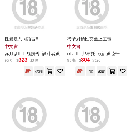
馬克．吐溫(35)
本週上市新品(7)
中國建築工業出版社(78)
人民交通出版社股份有限公司(34)
社會科學文獻出版社(77)
電子書
(可複選)
性愛是共同語言!!
盡情射精性交至上主義
蔡金田(34)
中國電力出版社(67)
中文書
中文書
適合手機平板閱讀(858)
赤月
魏嫚秀
設計者黃睦軒

邦布托
設計黃睦軒
中娛文化股份有限公司(28)
323
304
95 折
$
$
340
95 折
$
$
320
國營臺灣鐵路股份有限公司(65)
適合平板閱讀(578)
試閱
電
試閱
羅貫中(27)
酒訊文化事業股份有限公司(63)
免費電子書(1)
魯德亞德．吉卜林(27)
台灣電力股份有限公司企劃處圖書
室(60)
中國銀行股份有限公司(25)
其他
(可複選)
生活情報文化事業股份有限公司(5
9)
奇魯(25)
李鴻洲(25)