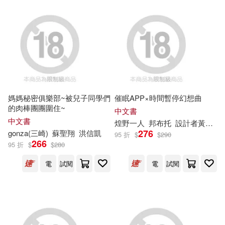
可超商取貨(4967)
台灣牛頓出版股份有限公司(41)
台灣電力股份有限公司(262)
可海外宅配(4777)
牛頓出版股份有限公司(41)
如是文化股份有限公司(257)
可港澳店取(4301)
中央存款保險公司存款保險資訊編
輯委員會(40)
腓利門實業股份有限公司(160)
媽媽秘密俱樂部~被兒子同學們
催眠APP×時間暫停幻想曲
可新加坡店取(4255)
的肉棒團團圍住~
管成學；趙驥民(40)
中文書
財政部中央存款保險股份有限公司
中文書
煌野一人
邦布托
設計者黃睦軒
(125)
可菲律賓店取(4317)
276
gonza(三崎)
蘇聖翔
洪信凱
95 折
$
$
290
陳金龍(39)
266
95 折
$
$
280
人民郵電出版社(116)
電
試閱
電
試閱
SANRIO三麗鷗股份有限公司(38)
上市日期
(可複選)
中國鐵道出版社(103)
科普小組(37)
邱憶群(37)
一個月內上市新品(47)
人民交通出版社(82)