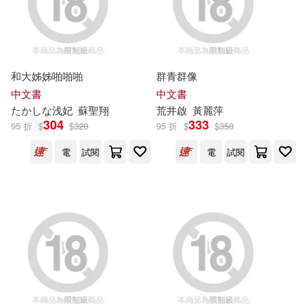
華商整合行銷股份有限公司(3)
東南亞移民工(6)
林穎政(6)
萬卷出版公司(3)
農業部(3)
歐內斯特．湯普森．西頓(6)
和大姊姊啪啪啪
群青群像
電週文化事業股份有限公司(3)
中文書
中文書
たかしな浅妃
蘇聖翔
荒井啟
黃麗萍
武漢江通動畫傳媒股份有限公司(6)
304
333
青文(3)
95 折
$
$
320
95 折
$
$
350
江蘇卡龍動畫影視傳媒股份有限公
電
試閱
電
試閱
司(6)
鷹智國際股份有限公司(3)
河南省交通規劃設計研究院股份有
限公司(6)
PCuSER電腦人文化(2)
生態環境部核與輻射安全中心(6)
三采(2)
上海人民出版社(2)
簡．格雷特、凱瑟琳．湯普森(6)
上海財經大學出版社(2)