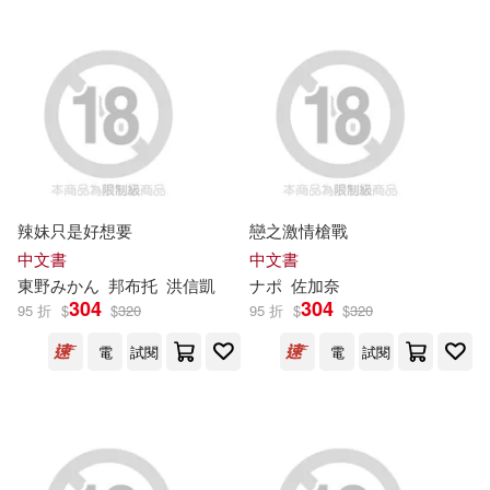
文化部文化資產局(5)
廣東奧飛動漫文化股份有限公司著
(8)
新傳媒股份有限公司(5)
李曼．法蘭克．包姆(8)
明日工作室(5)
法律出版社(5)
牛頓出版股份有限公司編(8)
經濟管理出版社(5)
辣妹只是好想要
戀之激情槍戰
種乃なかみ(8)
中文書
中文書
華中科技大學出版社(5)
東野みかん
邦布托
洪信凱
ナポ
佐加奈
304
304
95 折
$
$
320
95 折
$
$
320
莫里斯．梅特林克(8)
華東師範大學出版社(5)
電
試閱
電
試閱
讀者俱樂部(8)
錢鴻鈞(8)
親子天下(5)
陳建安(8)
農業部農村發展及水土保持署(5)