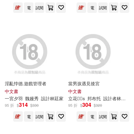
7)
電
試閱
電
試閱
台電月刊編輯委員(70)
展開
林硯俞(67)
出版社
(可複選)
中國北車股份有限公司(66)
目川文化數位股份有限公司(706)
酒訊雜誌(63)
映象國際多媒體股份有限公司(704)
淫亂悖德.遊戲管理者
當男孩遇見後宮
Rendezvous Studio(45)
中文書
中文書
元華文創股份有限公司(524)
展開
一宮夕羽
魏嫚秀
設計林廷家
立花
邦布托
設計者林廷家
314
304
95 折
$
$
330
95 折
$
$
320
黃詩茹(44)
大師輕鬆讀股份有限公司(399)
電
試閱
電
試閱
配送方式
(可複選)
中華郵政股份有限公司(41)
暮想出版股份有限公司(304)