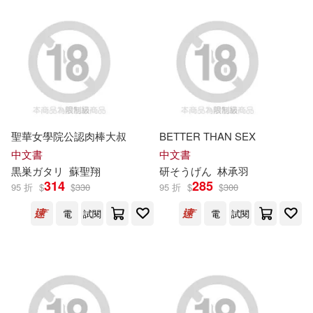
優報導youReport(6)
水木文化事業股份有限公司(3)
北京森霖木教育科技股份有限公司
(6)
河北科學技術出版社(3)
台資銀行大陸從業人員交流協會(6)
科建管理顧問股份有限公司(3)
周誠明(6)
聖華女學院公認肉棒大叔
BETTER THAN SEX
立信會計出版社(3)
中文書
中文書
喬納森．斯威夫特(6)
黒巣ガタリ
蘇聖翔
研そうげん
林承羽
314
285
經濟科學出版社(3)
95 折
$
$
330
95 折
$
$
300
姉崎正治(6)
安妮・法蘭克(6)
電
試閱
電
試閱
經濟部水利署(3)
川磊彩色印刷股份有限公司(6)
肯夢國際股份有限公司(3)
愛德蒙多．德．亞米契斯(6)