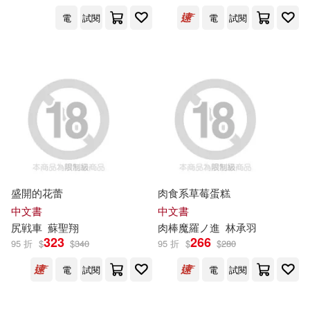
上海建工集團股份有限公司(6)
電
試閱
電
試閱
史料未及股份有限公司(3)
中國中車股份有限公司編寫(6)
吉林出版集團有限責任公司(3)
中國人壽保險股份有限公司(6)
國立臺灣文學館(3)
中國建築股份有限公司(6)
天津大學出版社(3)
中國石化銷售股份有限公司(6)
盛開的花蕾
肉食系草莓蛋糕
客家委員會(3)
寰宇(3)
中文書
中文書
中國石油化工股份有限公司煉油事
尻戦車
蘇聖翔
肉棒魔羅ノ進
林承羽
業部(6)
323
266
寰宇軒行股份有限公司(3)
95 折
$
$
340
95 折
$
$
280
中華電視股份有限公司(6)
電
試閱
電
試閱
布克文化(3)
新經典文化(3)