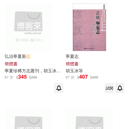
弘治寧夏新
志
寧夏志
簡體書
簡體書
寧夏珍稀方志叢刊，
胡玉
冰（主編）
胡玉
冰等
345
407
87 折
$
$
396
87 折
$
$
468
試閱