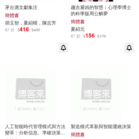
茅台酒文獻集注
趨吉避凶的智慧︰心理學博士
的科學版周公解夢
簡體書
簡體書
胡玉
智
，
夏
紹
模
，
陳志芳
418
夏
紹
元
87 折
$
$
480
156
87 折
$
$
179
人工智能時代管理模式與方法
製造模式革新與智能運維決策
變革：分析信息、準確決策、
簡體書
快捷行動的系統哲學