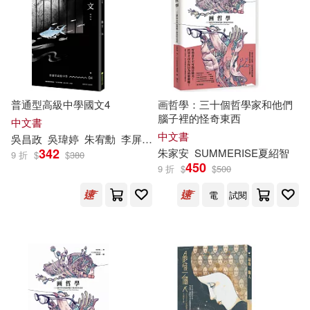
人民美術出版社(1)
其他
(可複選)
千華數位文化(1)
現在可購買商品(10)
普通型高級中學國文4
画哲學：三十個哲學家和他們
四川大學出版社(1)
腦子裡的怪奇東西
作者/演唱/譯/編/繪(1)
中文書
中文書
吳昌政
吳瑋婷
朱宥勳
李屏瑤
林廷諭
林蔚昀
梁靧
楊翠
游勝
奇異果文創事業有限公司(1)
342
朱家安
SUMMERISE
夏
紹
智
9 折
$
$
380
價格
-
450
9 折
$
$
500
範圍
巴巴文化(1)
愛智(1)
電
試閱
科學出版社(1)
陽光出版社(1)