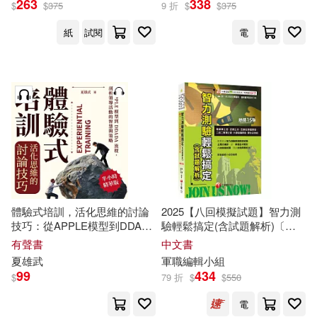
263
338
$
$
375
9 折
$
$
375
紙
試閱
電
夏元清，詹玉峰，孫立峰等(1)
展開
夏唐斌，奚立峰(1)
夏紹元(1)
出版社
(可複選)
寧夏珍稀方志叢刊，胡玉冰（主
編）(1)
財經錢線文化有限公司(3)
張戰勝，楊飛，朱志明（主編）(1)
中國社會科學出版社(2)
曹榮(1)
體驗式培訓，活化思維的討論
2025【八回模擬試題】智力測
技巧：從APPLE模型到DDADA
驗輕鬆搞定(含試題解析)〔十
中國農業出版社(2)
展開
流程，剖析領導活動的智慧與
五版〕(專業軍士官、志願士
有聲書
中文書
策略 (有聲書)
兵、志願役預備軍官、二技二
曾肇河，趙永輝，夏小敔(1)
夏
雄武
軍職編輯小組
專軍士官、大學儲備軍官、軍
逗點文創結社(2)
99
434
$
79 折
$
$
550
配送方式
校正期班)
(可複選)
李靄德（主編）(1)
電
上海交通大學出版社(1)