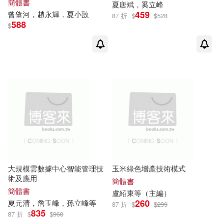
簡體書
夏
唐斌，奚立峰
459
曾肇河，趙永輝，
夏
小敔
87 折
$
$
528
588
$
大規模雲數據中心智能管理技
玉米綠色增產技術模式
術及應用
簡體書
簡體書
盧
紹
東等（主編）
260
夏
元清，詹
玉
峰，孫立峰等
87 折
$
$
299
835
87 折
$
$
960