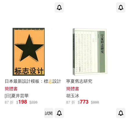
日本最新設計模板：標
志
設計
寧夏舊志研究
簡體書
簡體書
[日]
夏
井芸華
胡玉
冰
198
773
87 折
$
$
228
87 折
$
$
888
試閱