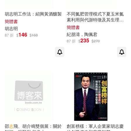
胡志明工作法：紹興黃酒釀製
不同氮肥管理模式下夏玉米氮
素利用與代謝特徵及其生理機
簡體書
制
簡體書
胡志明
146
紀朋濤，陶佩君
87 折
$
$
168
235
87 折
$
$
270
邵
志
飛、胡介鳴雙個展：關於
創富榜樣：軍人企業家胡志慶