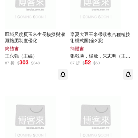
區域尺度夏玉米生長模擬與灌
寧夏大豆玉米帶狀複合種植技
溉施肥制度優化
術模式圖(全2張)
簡體書
簡體書
王永強（主編）
張戰勝，楊飛，朱志明（主編）
303
52
87 折
$
$
348
87 折
$
$
60