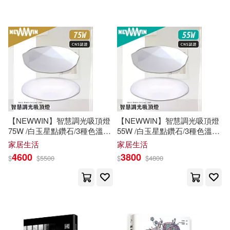
可超商取貨(22)
王永強（主編）(1)
王淑芬(1)
上海古籍出版社(1)
可海外宅配(22)
盧紹東等（主編）(1)
中國友誼出版公司(1)
可港澳店取(22)
紀朋濤，陶佩君(1)
胡志明(1)
中國工人出版社(1)
可新加坡店取(22)
胡玉冰(1)
胡玉冰等(1)
【NEWWIN】智慧調光吸頂燈
【NEWWIN】智慧調光吸頂燈
中國建築工業出版社(1)
75W /白玉星點鑽石/3種色溫模
55W /白玉星點鑽石/3種色溫模
可菲律賓店取(22)
式隨意調光 經典白玉
式隨意調光 經典白玉
胡玉智，夏紹模，陳志芳(1)
家居生活
家居生活
中國經濟出版社(1)
4600
3800
$
$
5500
$
$
4800
軍職編輯小組(1)
陳玉峯(1)
電子書
(可複選)
中國美術學院出版社(1)
適合手機平板閱讀(2)
中國農業科學技術出版社(1)