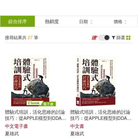
搜
尋
分類
綜合排序
熱銷度
日期
價格
(單選)
結
搜尋結果共
27
筆
篩選
圖書(22)
所有商品(27)
果
家居生活(2)
電子書(2)
篩
選
有聲書(1)
展開
作者
(可複選)
體驗式培訓，活化思維的討論
體驗式培訓，活化思維的討論
夏雄武(3)
朱家安(2)
技巧：從APPLE模型到DDADA
技巧：從APPLE模型到DDADA
流程，剖析領導活動的智慧與
流程，剖析領導活動的智慧與
中文電子書
中文書
策略 (電子書)
策略
夏
雄武
夏
雄武
[日]夏井芸華(1)