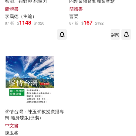
智能、視野與 想像力
的創業傳奇和商業智慧
簡體書
簡體書
李靄德（主編）
曹榮
1148
167
87 折
$
$
1320
87 折
$
$
192
試閱
峯情台灣：陳玉峯教授廣播專
輯 隨身碟版(盒裝)
中文書
陳玉峯