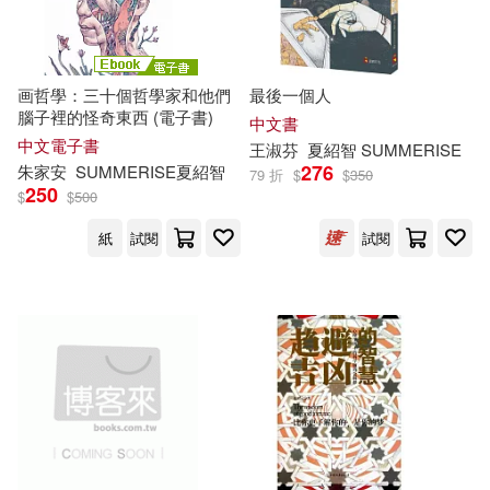
画哲學：三十個哲學家和他們
最後一個人
腦子裡的怪奇東西 (電子書)
中文書
中文電子書
王淑芬
夏
紹
智
SUMMERISE
276
朱家安
SUMMERISE
夏
紹
智
79 折
$
$
350
250
$
$
500
紙
試閱
試閱