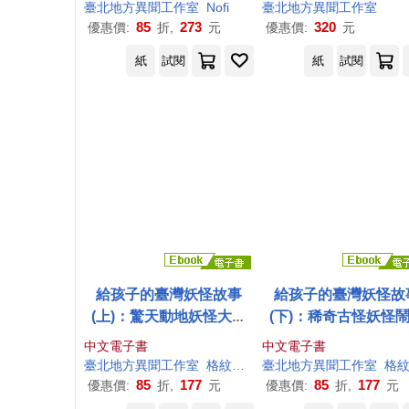
臺北地方異聞
工作室
Nofi
臺北地方異聞
工作室
85
273
320
優惠價:
折,
元
優惠價:
元
紙
試閱
紙
試閱
給孩子的臺灣妖怪故事
給孩子的臺灣妖怪故
(上)：驚天動地妖怪大集
(下)：稀奇古怪妖怪
合!大自然與動物的神祕傳
天!魔神與巨怪的奇異
中文電子書
中文電子書
說 (電子書)
(電子書)
臺北地方異聞
工作室
格紋上的茶漬（莊予瀞）
臺北地方異聞
工作室
格紋上的茶漬（莊予瀞
85
177
85
177
優惠價:
折,
元
優惠價:
折,
元