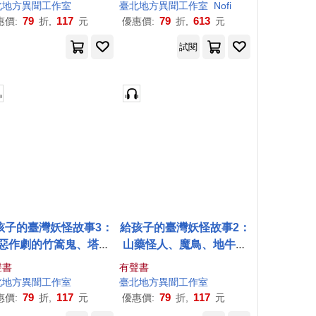
聲書)
北地方異聞
工作室
臺北地方異聞
工作室
Nofi
79
117
79
613
惠價:
折,
元
優惠價:
折,
元
試閱
孩子的臺灣妖怪故事3：
給孩子的臺灣妖怪故事2：
惡作劇的竹篙鬼、塔達
山藥怪人、魔鳥、地牛與
大、三消的故事(有聲書
天狗的傳說(有聲書首度上
聲書
有聲書
首度上市) (有聲書)
市) (有聲書)
北地方異聞
工作室
臺北地方異聞
工作室
79
117
79
117
惠價:
折,
元
優惠價:
折,
元