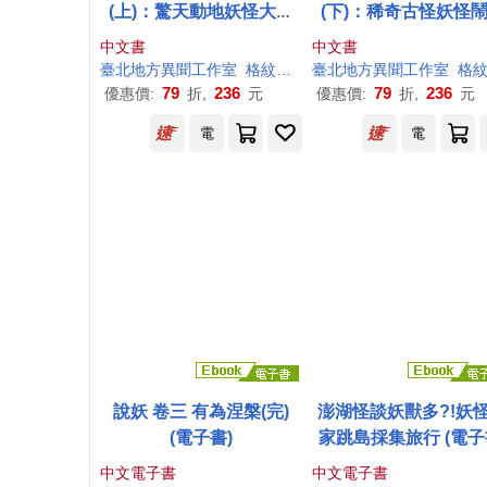
(上)：驚天動地妖怪大集
(下)：稀奇古怪妖怪
合!大自然與動物的神祕傳
天!魔神與巨怪的奇異
中文書
中文書
說
臺北地方異聞
工作室
格紋上的茶漬（莊予瀞）
臺北地方異聞
工作室
格紋上的茶漬（莊予瀞
79
236
79
236
優惠價:
折,
元
優惠價:
折,
元
電
電
說妖 卷三 有為涅槃(完)
澎湖怪談妖獸多?!妖
(電子書)
家跳島採集旅行 (電子
中文電子書
中文電子書