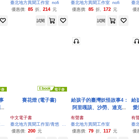
臺北地方異聞
工作室
nofi
臺北地方異聞
工作室
nofi
臺
85
214
85
172
優惠價:
折,
元
優惠價:
折,
元
優
試閱
試閱
事
賽花燈 (電子書)
給孩子的臺灣妖怪故事4：
給
鬧翻
阿里嘎該、沙勞、達克拉
愛
故事
哈的神奇故事(有聲書首度
塔
中文電子書
有聲書
有
上市) (有聲書)
）
臺北地方異聞
工作室
/青悠
葉長青
臺北地方異聞
工作室
臺
200
79
117
優惠價:
元
優惠價:
折,
元
優