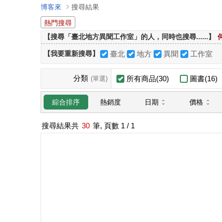
博客來
搜尋結果
熱門搜尋
【搜尋「臺北地方異聞工作室」的人，同時也搜尋......】
【我要重新搜尋】
臺北
地方
異聞
工作室
分類
所有商品(30)
圖書(16)
(單選)
日期
價格
綜合排序
熱銷度
搜尋結果共
30
筆, 頁數
1
/ 1