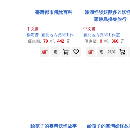
臺灣都市傳說百科
澎湖怪談妖獸多?!妖
家跳島採集旅行
中文書
中文書
楊海彥
臺北地方異聞
工作室
謝宜安
臺北地方異聞
阮宗憲
工作室
張季雅
漢
79
442
9
360
優惠價:
折,
元
優惠價:
折,
元
電
電
試閱
給孩子的臺灣妖怪故事
給孩子的臺灣妖怪故