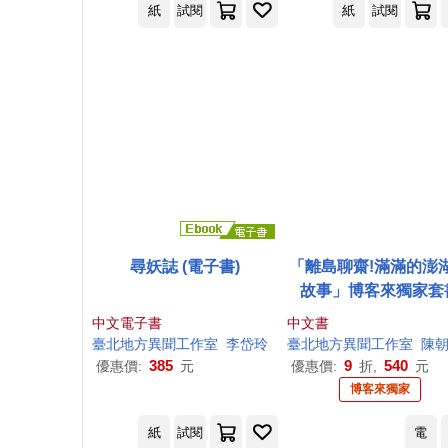
紙
試閱
紙
試閱
尋妖誌 (電子書)
「離島聊齋!滿滿的澎
故事」博客來獨家套
(《望安傳奇》+《妖
中文電子書
中文書
家跳島採集旅行》，
臺北地方異聞
工作室
李岱玲
臺北地方異聞
工作室
陳朝
冊)
385
9
540
優惠價:
元
優惠價:
折,
元
博客來獨家
紙
試閱
電