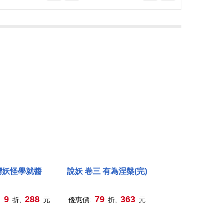
灣妖怪學就醬
說妖 卷三 有為涅槃(完)
9
288
79
363
:
折,
元
優惠價:
折,
元