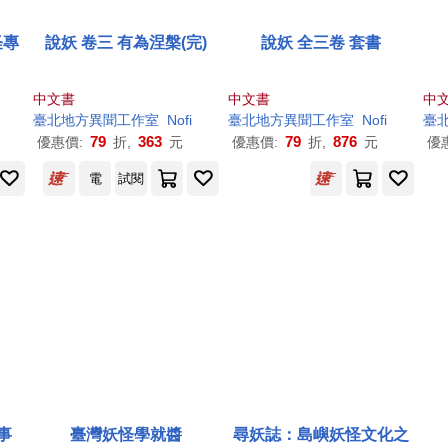
怪專
說妖 卷三 有為涅槃(完)
說妖 全三卷 套書
中文書
中文書
中
寶包
葒
臺北地方異聞
工作室
Nofi
臺北地方異聞
工作室
Nofi
臺
79
363
79
876
優惠價:
折,
元
優惠價:
折,
元
優
電
試閱
事
臺灣妖怪學就醬
尋妖誌：島嶼妖怪文化之