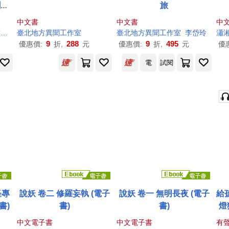
鬧翻
旅
故事
中文書
中文書
中
）
臺北地方異聞
工作室
臺北地方異聞
工作室
李岱玲
瀟
9
288
9
495
優惠價:
折,
元
優惠價:
折,
元
優
電
試閱
怪專
說妖 卷二 修羅妄執 (電子
說妖 卷一 無明長夜 (電子
給
書)
書)
書)
燈
故
中文電子書
中文電子書
有