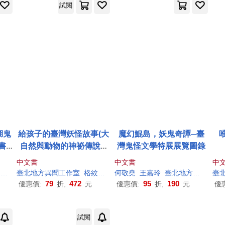
試閱
湖鬼
給孩子的臺灣妖怪故事(大
魔幻鯤島，妖鬼奇譚─臺
書
自然與動物的神祕傳說&
灣鬼怪文學特展展覽圖錄
怪專
魔神與巨怪的奇異故事‧上
中文書
中文書
中
共2
下兩冊限量「超有趣」貼
虹
羅宜凡
臺北地方異聞
工作室
格紋上的茶漬（莊予瀞）
何敬堯
王嘉玲
臺北地方異聞
工作
臺
紙贈品版)
79
472
95
190
優惠價:
折,
元
優惠價:
折,
元
優
試閱