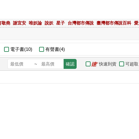
何敬堯
謝宜安
唯妖論
說妖
星子
台灣都市傳說
臺灣都市傳說百科
愛
電子書(10)
有聲書(4)
快速到貨
可超取
~
確認