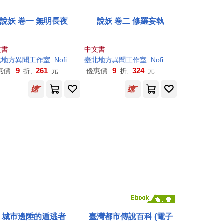
說妖 卷一 無明長夜
說妖 卷二 修羅妄執
文書
中文書
北地方異聞
工作室
Nofi
臺北地方異聞
工作室
Nofi
9
261
9
324
惠價:
折,
元
優惠價:
折,
元
城市邊陲的遁逃者
臺灣都市傳說百科 (電子