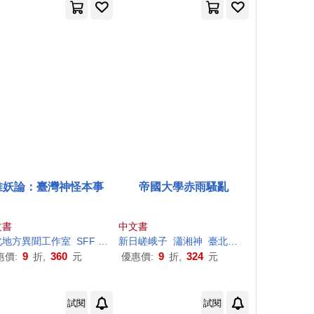
唯妖論：臺灣神怪本事
帝國大學赤雨騷亂
文書
中文書
室
北地方異聞
Lily
池田
工作室
茜藍
SFF
金芸萱
新日嵯峨子
青Ching
瀟湘神
臺北地方異聞
工作室
青
9
360
9
324
惠價:
折,
元
優惠價:
折,
元
試閱
試閱