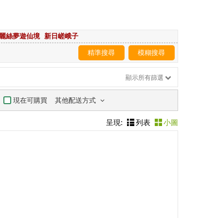
麗絲夢遊仙境
新日嵯峨子
精準搜尋
模糊搜尋
顯示所有篩選
其他配送方式
現在可購買
呈現:
列表
小圖