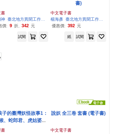
書)
文書
中文電子書
湘神
臺北地方異聞
工作室
長安
楊海彥
青悠
臺北地方異聞
工作室
謝宜安
阮宗憲
9
342
392
惠價:
折,
元
優惠價:
元
試閱
紙
試閱
孩子的臺灣妖怪故事1：
說妖 全三卷 套書 (電子書)
猴、蛇郎君、虎姑婆的
事(有聲書首度上市) (有
聲書
中文電子書