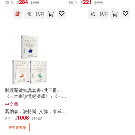
284
221
79 折
$
$
360
88 折
$
$
360
電
試閱
紙
試閱
出版社
(可複選)
商業周刊(3)
配送方式
(可複選)
可超商取貨(2)
可海外宅配(2)
財經關鍵知識套書 (共三冊)：
《一本書讀懂經濟學》+《一本
書讀懂資本主義》+《一本書讀
中文書
可港澳店取(2)
懂利率》【博客來獨家限量套
喬納森．波特斯
艾德
．
康威
趙慶燁
李芳齡
林雲
陳柏蓁
書】
1008
9 折
$
$
1120
可新加坡店取(2)
博客來獨家