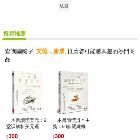
試閱
可菲律賓店取(2)
搜尋推薦
電子書
(可複選)
查詢關鍵字:
, 推薦您可能感興趣的熱門商
艾德．康威
適合手機平板閱讀(1)
品
其他
(可複選)
現在可購買商品(2)
一本書讀懂美元：9
一本書讀懂資本主
作者/演唱/譯/編/繪(3)
堂課解析美元邏
義：50個關鍵概
輯，如何影響全球
念，理解現代社會
300
300
$
$
經濟和每個人的投
的遊戲規則，和所