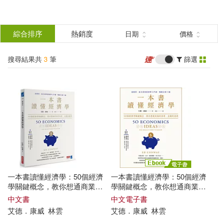
搜
尋
分類
綜合排序
熱銷度
日期
價格
(單選)
結
搜尋結果共
3
筆
篩選
圖書(2)
所有商品(3)
果
電子書(1)
篩
選
展開
作者
(可複選)
一本書讀懂經濟學：50個經濟
一本書讀懂經濟學：50個經濟
艾德．康威(3)
學關鍵概念，教你想通商業的
學關鍵概念，教你想通商業的
原理、金錢的道理
原理、金錢的道理 (電子書)
中文書
中文電子書
艾德
．
康威
林雲
艾德
．
康威
林雲
喬納森．波特斯(1)
趙慶燁(1)