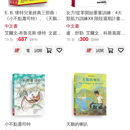
E. B. 懷特兒童經典三部曲：
女力!從零開始重量訓練：4大
汕頭大學出版社(1)
《小不點蕭司特》、《天鵝的
類肌力訓練X9 階段週期計畫，
喇叭》、《夏綠蒂的網》
專業教練這麼做、基礎健身到
中文書
中文書
職業選手都在練的女性專屬力
艾爾文
‧布魯克斯‧懷特
文
庭澍
陳次雲
盧．舒勒
黃可凡
艾爾文
愛德華‧弗拉斯欽諾（Ed
．科斯葛羅夫
湖北科學技術出版社(1)
量訓練攻略【隨書附贈30堂女
687
300
79 折
$
$
870
79 折
$
$
380
力養成訓練手冊】
電
試閱
試閱
遼寧人民出版社(1)
小不點蕭司特
天鵝的喇叭