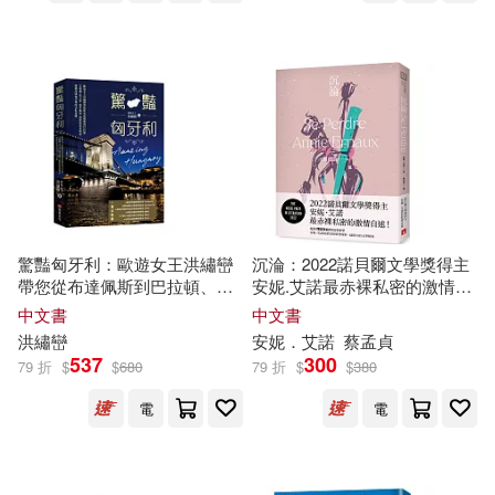
驚豔匈牙利：歐遊女王洪繡巒
沉淪：2022諾貝爾文學獎得主
帶您從布達佩斯到巴拉頓、艾
安妮.艾諾最赤裸私密的激情自
格爾、托卡伊，漫步城堡、酒
述!
中文書
中文書
窖與溫泉物語，細細品味匈牙
洪繡巒
安妮．艾諾
蔡孟貞
利的文化美饌
537
300
79 折
$
$
680
79 折
$
$
380
電
電