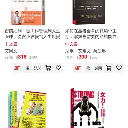
-
三民(1)
範圍
麥克‧波羅伊(1)
上海外語教育出版社(1)
習慣紅利：從工作管理到人生
如何在贏者全拿的職場中生
管理，從微小改變到人生蛻變
存：掌握被需要的跨域能力、
上誼文化公司(1)
分析自己最適職能、打造專屬
中文書
中文書
的生涯策略
艾爾文
尼爾・
艾爾文
吳凱琳
316
300
中國環境科學出版社(1)
79 折
$
$
400
79 折
$
$
380
電
試閱
電
試閱
中國華僑出版社(1)
中華書局(1)
作家出版社(1)
印刷工業出版社(1)
愛播聽書FM(1)
楓書坊(1)