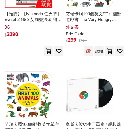
【預購】【Nintendo 任天堂】
艾瑞卡爾100個英文單字 翻翻
Switch2 NS2 艾爾登法環 褪色
遊戲書 The Very Hungry
者版 鑰匙卡 中文版 台灣公司
Caterpillar’s First 100 Words
3C
外文書
貨
2390
Eric Carle
$
299
$
$
494
試閱
艾瑞卡爾100個動物英文單字
奧斯卡彼德生三重奏 / 親和魅