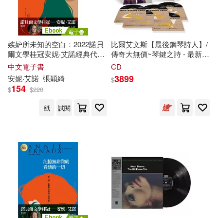
嫉妒所未知的空白：2022諾貝
比爾艾文斯【最後鋼琴詩人】/
爾文學桂冠安妮‧艾諾經典代表
傳奇大無價~琴鍵之詩 - 最新傳
作 (電子書)
世典藏5LP套裝(Bill Evans Trio
中文電子書
CD
/ Haunted Heart: The
3899
安妮‧艾諾
張穎綺
$
Legendary Riverside Studio
154
$
$
220
Recordings (5LP Boxset))
紙
試閱