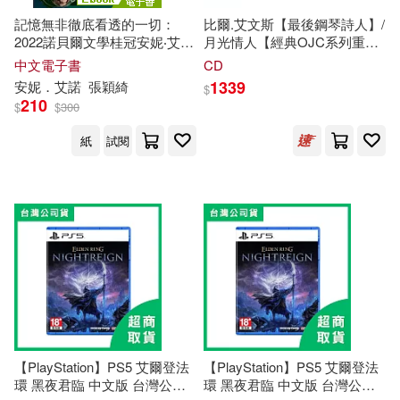
記憶無非徹底看透的一切：
比爾.艾文斯【最後鋼琴詩人】/
2022諾貝爾文學桂冠安妮‧艾諾
月光情人【經典OJC系列重刻
經典小說(電影《正發生》原著
再生】Concord經典重刻-2025
中文電子書
CD
(電子書)
新版★AMG-4星高評 (LP唱片)
1339
安妮．艾諾
張穎綺
$
(Bill Evans Trio/Moon
210
$
$
300
Beams【OJC Series/ 2025-
Remastered】Original Jazz
紙
試閱
Classics Series (LP))
【PlayStation】PS5 艾爾登法
【PlayStation】PS5 艾爾登法
環 黑夜君臨 中文版 台灣公司
環 黑夜君臨 中文版 台灣公司