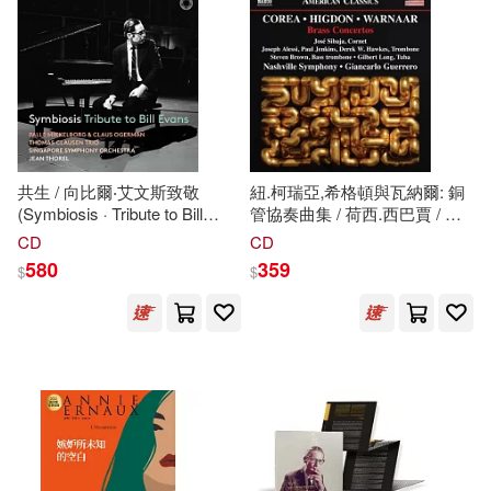
共生 / 向比爾‧艾文斯致敬
紐.柯瑞亞,希格頓與瓦納爾: 銅
(Symbiosis · Tribute to Bill
管協奏曲集 / 荷西.西巴賈 / 約
Evans)
瑟夫.艾莉西 / 保羅.詹金斯 / 德
CD
CD
瑞克·W.·霍克斯.史蒂文.布朗 /
580
359
$
$
吉爾伯特.朗 / 納許維爾交響樂
團 / 吉安卡洛.格雷羅
(New.Corea, Higdon &
Warnaar: Brass Concertos /
Jose Sibaja, Joseph Alessi /
Paul Jenkins / Derek W.
Hawkes, Steven Brown /
Gilbert Long / Giancarlo
Guerrero / Nashville
Symphony)