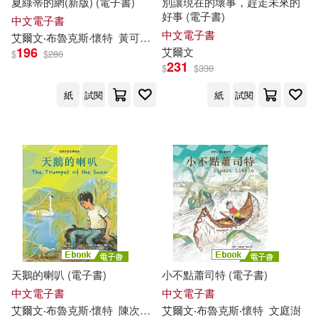
夏綠蒂的網(新版) (電子書)
別讓現在的壞事，趕走未來的
好事 (電子書)
中文電子書
中文電子書
艾爾文
‧布魯克斯‧懷特
黃可凡
葛斯‧威廉斯（Garth Williams）
196
艾爾文
$
$
280
231
$
$
330
紙
試閱
紙
試閱
天鵝的喇叭 (電子書)
小不點蕭司特 (電子書)
中文電子書
中文電子書
艾爾文
‧布魯克斯‧懷特
陳次雲
愛德華‧弗拉斯欽諾（Edward Frasc
艾爾文
‧布魯克斯‧懷特
文
庭澍