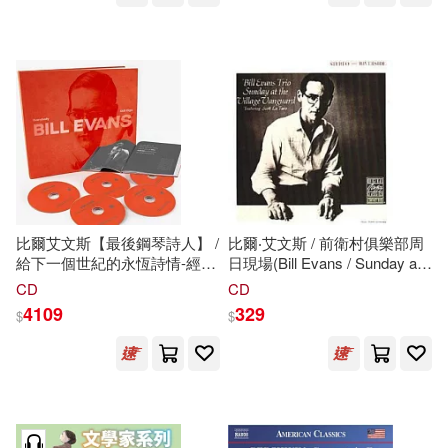
Remastered】- Original Jazz
Alessandro Corbelli (baritone) /
Classics Series (LP))
Vincenzo Milletarì (conductor) /
Orchestra Donizetti Opera
(2CD))
比爾艾文斯【最後鋼琴詩人】 /
比爾‧艾文斯 / 前衛村俱樂部周
給下一個世紀的永恆詩情-經典
日現場(Bill Evans / Sunday at
無價絕世套裝典藏【48頁典籍
the Village Vanguard)
CD
CD
史料+5CD生涯菁粹+仿黑膠12
4109
329
$
$
吋*10吋大型組合包裝式樣】
(Bill Evans / Everybody Still
Digs Bill Evans: A Career
Retrospective (1956-1980) (48
頁典籍史料+5CD生涯菁粹+仿
黑膠12吋*10吋大型組合包裝式
樣))