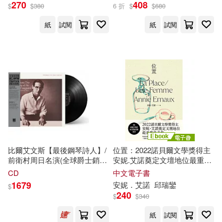
270
408
$
$
380
6 折
$
$
680
紙
試閱
紙
試閱
比爾艾文斯【最後鋼琴詩人】/
位置：2022諾貝爾文學獎得主
前衛村周日名演(全球爵士銷售
安妮.艾諾奠定文壇地位最重要
頂流專輯-最新重製特別版)(LP
的代表作，收錄榮獲法國三大
CD
中文電子書
黑膠唱片)(Bill Evans Trio/
文學獎「荷諾多獎」的《位
1679
安妮．艾諾
邱瑞鑾
$
Sunday At The Village
置》+凝視女性生命的《一個女
240
$
$
340
Vanguard (Original Jazz
人》 (電子書)
Classics-New Reissue) (LP))
紙
試閱