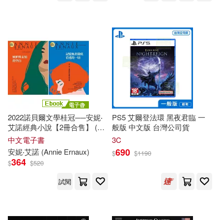
2022諾貝爾文學桂冠──安妮‧
PS5 艾爾登法環 黑夜君臨 一
艾諾經典小說【2冊合售】 (電
般版 中文版 台灣公司貨
子書)
中文電子書
3C
690
安妮‧艾諾 (Annie Ernaux)
$
$
1190
364
$
$
520
試閱