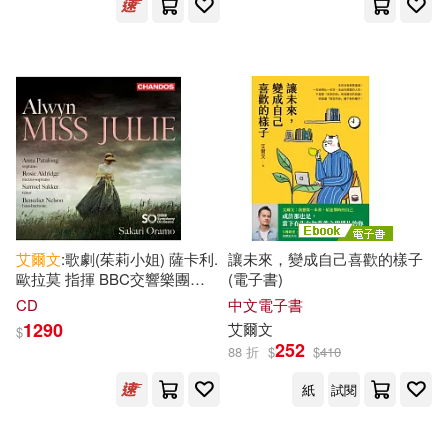
艾爾文
:歌劇(茱莉小姐) 薩卡利.
讓未來，變成自己喜歡的樣子
歐拉莫 指揮 BBC交響樂團
(電子書)
(Sakari Oramo / Alwyn: Miss
CD
中文電子書
Julie)
1290
艾爾文
$
252
88 折
$
$
410
紙
試閱