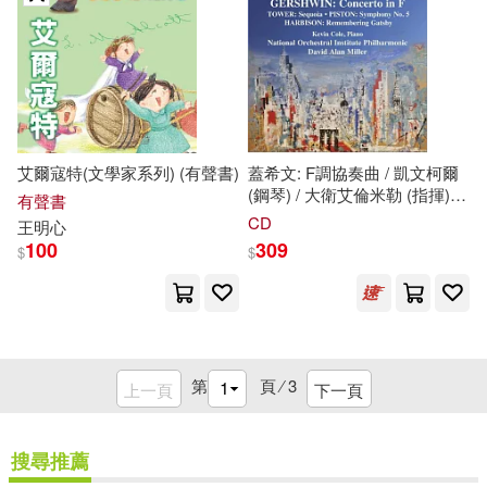
艾爾寇特(文學家系列) (有聲書)
蓋希文: F調協奏曲 / 凱文柯爾
(鋼琴) / 大衛艾倫米勒 (指揮) /
有聲書
國家管弦學院愛樂樂團
CD
王明心
(Gershwin: Concerto in F /
100
309
$
$
Kevin Cole (piano) / David Alan
Miller (conductor) / National
Orchestral Institute
Philharmonic)
第
頁 ⁄
3
上一頁
下一頁
搜尋推薦