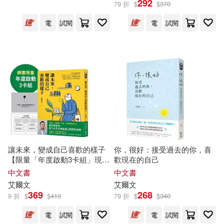
292
79 折
$
$
370
電
試閱
電
試閱
盧．舒勒(3)
展開
艾爾文．科斯葛羅夫(3)
出版社
(可複選)
Eric Carle(2)
安妮‧艾諾(2)
Universal(21)
方智(12)
尼爾・艾爾文(2)
洪繡巒(2)
聯經出版公司(10)
簡．尼爾森(2)
讓未來，變成自己喜歡的樣子
你，很好：接受過去的你，喜
【限量「年度啟動3卡組」現在
歡現在的自己
大塊文化(7)
CONCORD(5)
展開
播下對的種子】
中文書
中文書
羅思琳．安．達菲(2)
艾爾文
艾爾文
三采(5)
環球 Verve(5)
369
268
9 折
$
$
410
79 折
$
$
340
配送方式
(可複選)
艾爾文．布魯克斯．懷特(2)
電
試閱
電
試閱
皇冠(5)
Naxos(4)