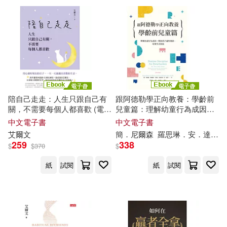
陪自己走走：人生只跟自己有
跟阿德勒學正向教養：學齡前
關，不需要每個人都喜歡 (電子
兒童篇：理解幼童行為成因，
書)
幫助孩子適性發展、培養生活
中文電子書
中文電子書
技能 (電子書)
艾爾文
簡．尼爾森
羅思琳．安．達菲
259
338
$
$
370
$
紙
試閱
紙
試閱