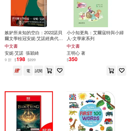
嫉妒所未知的空白：2022諾貝
小小知更鳥：艾爾寇特與小婦
爾文學桂冠安妮‧艾諾經典代表
人-文學家系列
作
中文書
中文書
安妮‧艾諾
張穎綺
王明心 著
198
350
9 折
$
$
220
$
電
試閱