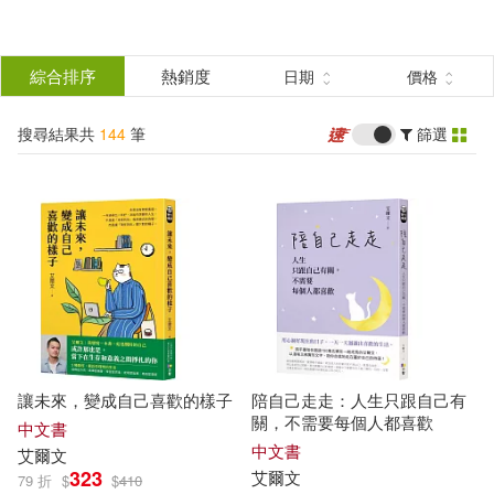
搜
尋
分類
綜合排序
熱銷度
日期
價格
(單選)
結
搜尋結果共
144
筆
篩選
圖書(49)
所有商品(144)
果
影音(59)
美食(1)
篩
選
3C(16)
設計文具(1)
展開
作者
(可複選)
電子書(17)
有聲書(1)
讓未來，變成自己喜歡的樣子
陪自己走走：人生只跟自己有
艾爾文(19)
安妮．艾諾(8)
關，不需要每個人都喜歡
中文書
中文書
艾爾文
323
艾爾文
79 折
$
$
410
艾爾文‧布魯克斯‧懷特(8)