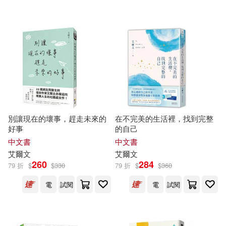
可超商取貨(116)
艾爾文．麥克唐納(2)
環球 Blue Note(4)
臉譜(3)
可海外宅配(89)
艾莉絲．孟若(2)
Linfair Records Limited(2)
可港澳店取(72)
謝瑞爾．艾爾文(2)
OJC(2)
可新加坡店取(67)
(美)艾爾曼(1)
丹．約翰(1)
別讓現在的壞事，趕走未來的
在不完美的生活裡，找到完整
Penguin Group UK(2)
好事
的自己
可菲律賓店取(79)
公曉燕(1)
卡珊卓．佛塞(1)
中文書
中文書
SONY MUSIC(2)
艾爾文
艾爾文
260
284
79 折
$
$
330
79 折
$
$
360
奈‧沙馬蘭，達芬‧司肯納(1)
上市日期
(可複選)
TOSHIBA EMI(2)
電
試閱
電
試閱
安妮‧艾諾 (Annie Ernaux)(1)
一個月內上市新品(1)
博樂伯樂(2)
大好書屋(2)