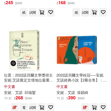
245
168
$
$
350
$
$
240
紙
試閱
紙
試閱
位置：2022諾貝爾文學獎得主
2022諾貝爾文學桂冠──安妮.
安妮.艾諾奠定文壇地位最重要
艾諾經典小說【2冊合售】：
的代表作，收錄榮獲法國三大
《嫉妒所未知的空白(2022年新
中文書
中文書
文學獎「荷諾多獎」的《位
版)》、《記憶無非徹底看透的
安妮．艾諾
邱瑞鑾
安妮．艾諾
張穎綺
置》+凝視女性生命的《一個女
一切(2022年新版)》
268
390
79 折
$
$
340
75 折
$
$
520
人》
電
試閱