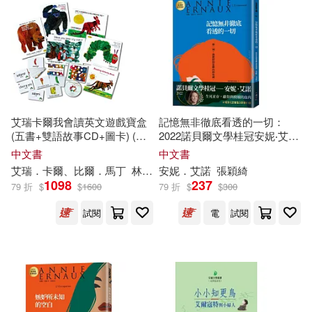
艾瑞卡爾我會讀英文遊戲寶盒
記憶無非徹底看透的一切：
(五書+雙語故事CD+圖卡) (中
2022諾貝爾文學桂冠安妮‧艾諾
英對照)
經典小說(電影《正發生》原
中文書
中文書
著)
艾瑞．卡爾、比爾．馬丁
林良、李坤珊、鄭明進
安妮．艾諾
張穎綺
1098
237
79 折
$
$
1600
79 折
$
$
300
試閱
電
試閱