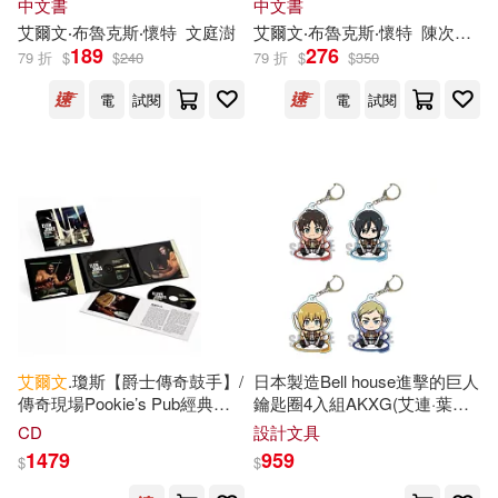
中文書
中文書
艾爾文
‧布魯克斯‧懷特
文
庭澍
艾爾文
‧布魯克斯‧懷特
陳次雲
愛
189
276
79 折
$
$
240
79 折
$
$
350
電
試閱
電
試閱
艾爾文
.瓊斯【爵士傳奇鼓手】/
日本製造Bell house進擊的巨人
傳奇現場Pookie’s Pub經典紀
鑰匙圈4入組AKXG(艾連·葉卡/
實-2CD典藏盤(Elvin Jones /
米卡莎·阿卡曼/阿爾敏·亞魯雷
CD
設計文具
Revival: Live at Pookie’s Pub
特/團長
艾爾文
·史密斯)進擊の
1479
959
$
$
(2CD))
巨人周邊-日本原裝進口