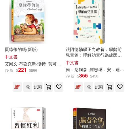
張玲玲(1)
曹浩瀚(1)
天下雜誌(2)
布克文化(2)
電子書
(可複選)
王明心(1)
王明心 著(1)
木馬文化(2)
臺灣麥克(2)
適合手機平板閱讀(16)
米奇‧艾爾邦(1)
音樂之橋(2)
Chandos(1)
夏綠蒂的網(新版)
跟阿德勒學正向教養：學齡前
適合平板閱讀(1)
兒童篇：理解幼童行為成因，
約書亞·施佩希特(1)
中文書
幫助孩子適性發展、培養生活
中文書
Deutsche Grammophon(1)
艾爾文
‧布魯克斯‧懷特
黃可凡
葛斯‧威廉斯（Garth Williams）
技能
221
簡．尼爾森
羅思琳．安．達菲
79 折
$
$
280
艾克拜爾·米吉提(1)
其他
355
(可複選)
79 折
$
$
450
EuroArts(1)
Fantasy(1)
電
試閱
電
試閱
艾克拜爾·米吉提傳(1)
現在可購買商品(63)
IMPULSE(1)
Lyrita(1)
艾瑞．卡爾、比爾．馬丁(1)
作者/演唱/譯/編/繪(42)
Ondine(1)
PENTATONE(1)
艾莉森‧貝克德爾(1)
價格