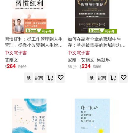
習慣紅利：從工作管理到人生
如何在贏者全拿的職場中生
管理，從微小改變到人生蛻變
存：掌握被需要的跨域能力、
(電子書)
分析自己最適職能、打造專屬
中文電子書
中文電子書
的生涯策略 (電子書)
艾爾文
尼爾・
艾爾文
吳凱琳
264
234
$
$
400
88 折
$
$
380
紙
試閱
紙
試閱