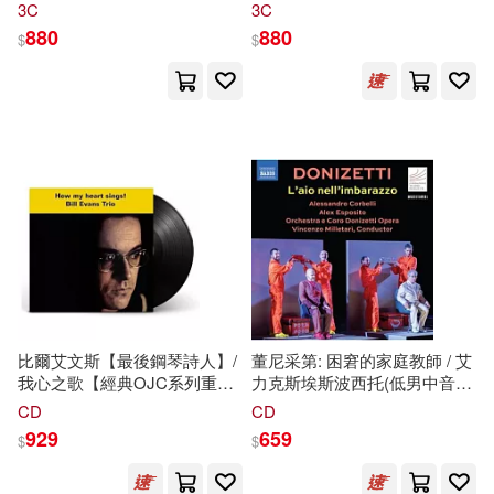
貨
貨
3C
3C
880
880
$
$
比爾艾文斯【最後鋼琴詩人】/
董尼采第: 困窘的家庭教師 / 艾
我心之歌【經典OJC系列重刻
力克斯埃斯波西托(低男中音) /
再生】Concord經典重刻-
亞歷山德羅科爾貝里(男中音) /
CD
CD
★AMG- 4星高評 /企鵝爵士評
文森佐米萊塔里(指揮) / 董尼采
929
659
$
$
鑑-4星高評 (LP黑膠唱片)(Bill
第歌劇院管弦樂團 (2CD)
Evans Trio / How My Heart
(Donizetti: L’aio nell’imbarazzo /
Sings! 【OJC Series/
Alex Esposito (bass-baritone) /