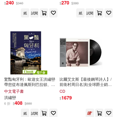
240
270
$
$
340
$
$
380
人》 (電子書)
紙
試閱
紙
試閱
驚豔匈牙利：歐遊女王洪繡巒
比爾艾文斯【最後鋼琴詩人】/
帶您從布達佩斯到巴拉頓、艾
前衛村周日名演(全球爵士銷售
格爾、托卡伊，漫步城堡、酒
頂流專輯-最新重製特別版)(LP
中文電子書
CD
窖與溫泉物語，細細品味匈牙
黑膠唱片)(Bill Evans Trio/
1679
洪繡巒
$
利的文化美饌 (電子書)
Sunday At The Village
408
6 折
$
$
680
Vanguard (Original Jazz
Classics-New Reissue) (LP))
紙
試閱