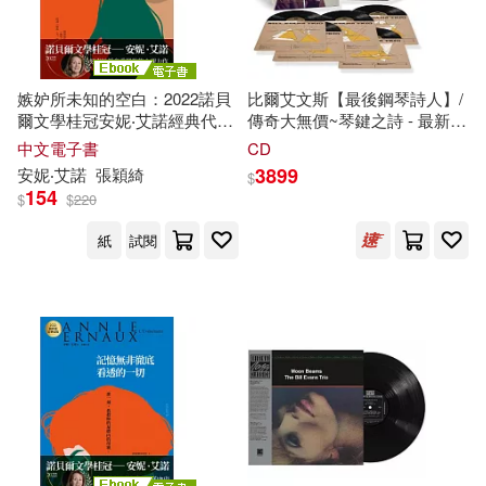
嫉妒所未知的空白：2022諾貝
比爾艾文斯【最後鋼琴詩人】/
爾文學桂冠安妮‧艾諾經典代表
傳奇大無價~琴鍵之詩 - 最新傳
作 (電子書)
世典藏5LP套裝(Bill Evans Trio
中文電子書
CD
/ Haunted Heart: The
3899
安妮‧艾諾
張穎綺
$
Legendary Riverside Studio
154
$
$
220
Recordings (5LP Boxset))
紙
試閱