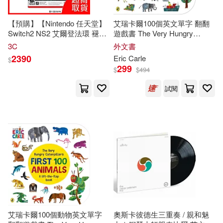
【預購】【Nintendo 任天堂】
艾瑞卡爾100個英文單字 翻翻
Switch2 NS2 艾爾登法環 褪色
遊戲書 The Very Hungry
者版 鑰匙卡 中文版 台灣公司
Caterpillar’s First 100 Words
3C
外文書
貨
2390
Eric Carle
$
299
$
$
494
試閱
艾瑞卡爾100個動物英文單字
奧斯卡彼德生三重奏 / 親和魅