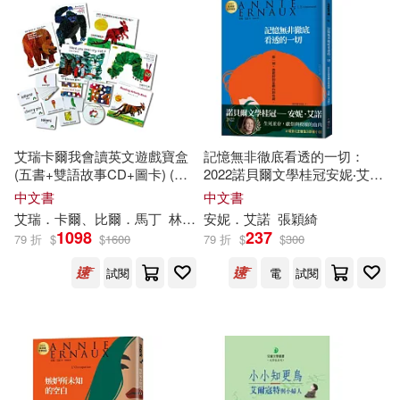
艾瑞卡爾我會讀英文遊戲寶盒
記憶無非徹底看透的一切：
(五書+雙語故事CD+圖卡) (中
2022諾貝爾文學桂冠安妮‧艾諾
英對照)
經典小說(電影《正發生》原
中文書
中文書
著)
艾瑞．卡爾、比爾．馬丁
林良、李坤珊、鄭明進
安妮．艾諾
張穎綺
1098
237
79 折
$
$
1600
79 折
$
$
300
試閱
電
試閱