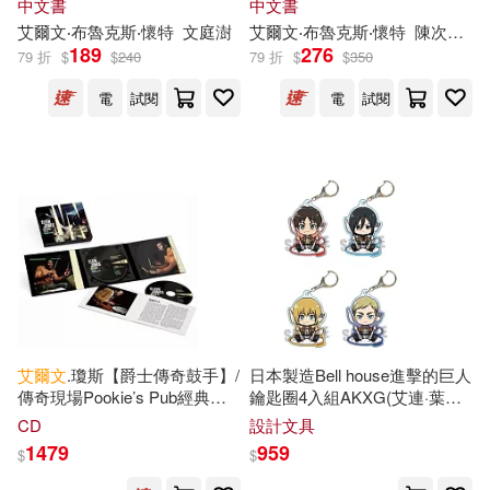
中文書
中文書
艾爾文
‧布魯克斯‧懷特
文
庭澍
艾爾文
‧布魯克斯‧懷特
陳次雲
愛
189
276
79 折
$
$
240
79 折
$
$
350
電
試閱
電
試閱
艾爾文
.瓊斯【爵士傳奇鼓手】/
日本製造Bell house進擊的巨人
傳奇現場Pookie’s Pub經典紀
鑰匙圈4入組AKXG(艾連·葉卡/
實-2CD典藏盤(Elvin Jones /
米卡莎·阿卡曼/阿爾敏·亞魯雷
CD
設計文具
Revival: Live at Pookie’s Pub
特/團長
艾爾文
·史密斯)進擊の
1479
959
$
$
(2CD))
巨人周邊-日本原裝進口