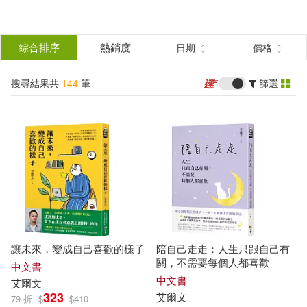
搜
尋
分類
綜合排序
熱銷度
日期
價格
(單選)
結
搜尋結果共
144
筆
篩選
圖書(49)
所有商品(144)
果
影音(59)
美食(1)
篩
選
3C(16)
設計文具(1)
展開
作者
(可複選)
電子書(17)
有聲書(1)
讓未來，變成自己喜歡的樣子
陪自己走走：人生只跟自己有
艾爾文(19)
安妮．艾諾(8)
關，不需要每個人都喜歡
中文書
中文書
艾爾文
323
艾爾文
79 折
$
$
410
艾爾文‧布魯克斯‧懷特(8)