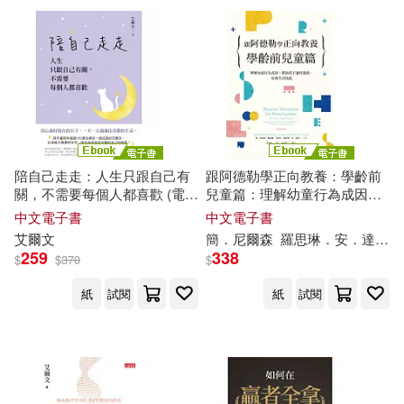
陪自己走走：人生只跟自己有
跟阿德勒學正向教養：學齡前
關，不需要每個人都喜歡 (電子
兒童篇：理解幼童行為成因，
書)
幫助孩子適性發展、培養生活
中文電子書
中文電子書
技能 (電子書)
艾爾文
簡．尼爾森
羅思琳．安．達菲
259
338
$
$
370
$
紙
試閱
紙
試閱