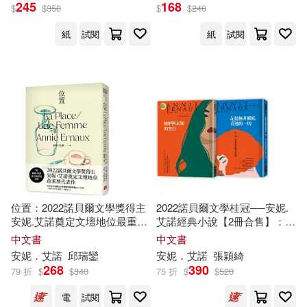
245
168
$
$
350
$
$
240
紙
試閱
紙
試閱
位置：2022諾貝爾文學獎得主
2022諾貝爾文學桂冠──安妮.
安妮.艾諾奠定文壇地位最重要
艾諾經典小說【2冊合售】：
的代表作，收錄榮獲法國三大
《嫉妒所未知的空白(2022年新
中文書
中文書
文學獎「荷諾多獎」的《位
版)》、《記憶無非徹底看透的
安妮．艾諾
邱瑞鑾
安妮．艾諾
張穎綺
置》+凝視女性生命的《一個女
一切(2022年新版)》
268
390
79 折
$
$
340
75 折
$
$
520
人》
電
試閱