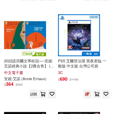
2022諾貝爾文學桂冠──安妮‧
PS5 艾爾登法環 黑夜君臨 一
艾諾經典小說【2冊合售】 (電
般版 中文版 台灣公司貨
子書)
中文電子書
3C
690
安妮‧艾諾 (Annie Ernaux)
$
$
1190
364
$
$
520
試閱