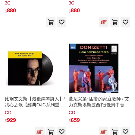
貨
貨
3C
3C
880
880
$
$
比爾艾文斯【最後鋼琴詩人】/
董尼采第: 困窘的家庭教師 / 艾
我心之歌【經典OJC系列重刻
力克斯埃斯波西托(低男中音) /
再生】Concord經典重刻-
亞歷山德羅科爾貝里(男中音) /
CD
CD
★AMG- 4星高評 /企鵝爵士評
文森佐米萊塔里(指揮) / 董尼采
929
659
$
$
鑑-4星高評 (LP黑膠唱片)(Bill
第歌劇院管弦樂團 (2CD)
Evans Trio / How My Heart
(Donizetti: L’aio nell’imbarazzo /
Sings! 【OJC Series/
Alex Esposito (bass-baritone) /