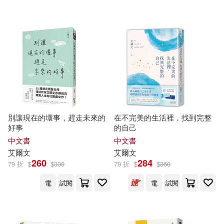
可超商取貨(116)
艾爾文．麥克唐納(2)
環球 Blue Note(4)
臉譜(3)
可海外宅配(89)
艾莉絲．孟若(2)
Linfair Records Limited(2)
可港澳店取(72)
謝瑞爾．艾爾文(2)
OJC(2)
可新加坡店取(67)
(美)艾爾曼(1)
丹．約翰(1)
別讓現在的壞事，趕走未來的
在不完美的生活裡，找到完整
Penguin Group UK(2)
好事
的自己
可菲律賓店取(79)
公曉燕(1)
卡珊卓．佛塞(1)
中文書
中文書
SONY MUSIC(2)
艾爾文
艾爾文
260
284
79 折
$
$
330
79 折
$
$
360
奈‧沙馬蘭，達芬‧司肯納(1)
上市日期
(可複選)
TOSHIBA EMI(2)
電
試閱
電
試閱
安妮‧艾諾 (Annie Ernaux)(1)
一個月內上市新品(1)
博樂伯樂(2)
大好書屋(2)