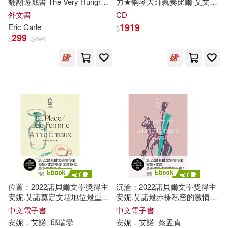
翻翻遊戲書 The Very Hungry
力★鋼琴大師親奏比爾·艾文斯
Caterpillar’s First 100 Animals
經典-黛比的華爾茲【Acoustic
外文書
CD
Sounds重刻-留聲美學經典昇
1919
Eric Carle
$
華系列】(黑膠)(Oscar
299
$
$
494
Peterson Trio / Affinity ("Verve-
Acoustic Sounds") (1LP))
位置：2022諾貝爾文學獎得主
沉淪：2022諾貝爾文學獎得主
安妮.艾諾奠定文壇地位最重要
安妮.艾諾最赤裸私密的激情自
的代表作，收錄榮獲法國三大
述! (電子書)
中文電子書
中文電子書
文學獎「荷諾多獎」的《位
安妮．艾諾
邱瑞鑾
安妮．艾諾
蔡孟貞
置》+凝視女性生命的《一個女