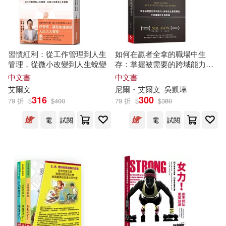
-
三民(1)
範圍
麥克‧波羅伊(1)
上海外語教育出版社(1)
習慣紅利：從工作管理到人生
如何在贏者全拿的職場中生
管理，從微小改變到人生蛻變
存：掌握被需要的跨域能力、
上誼文化公司(1)
分析自己最適職能、打造專屬
中文書
中文書
的生涯策略
艾爾文
尼爾・
艾爾文
吳凱琳
316
300
中國環境科學出版社(1)
79 折
$
$
400
79 折
$
$
380
電
試閱
電
試閱
中國華僑出版社(1)
中華書局(1)
作家出版社(1)
印刷工業出版社(1)
愛播聽書FM(1)
楓書坊(1)