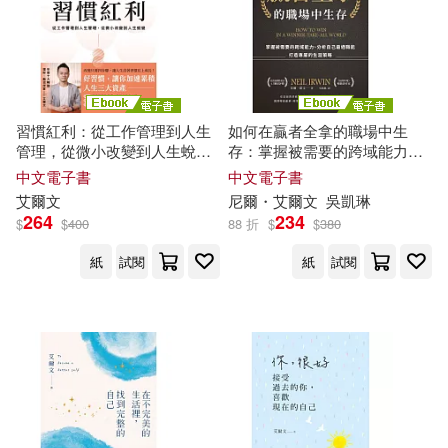
習慣紅利：從工作管理到人生
如何在贏者全拿的職場中生
管理，從微小改變到人生蛻變
存：掌握被需要的跨域能力、
(電子書)
分析自己最適職能、打造專屬
中文電子書
中文電子書
的生涯策略 (電子書)
艾爾文
尼爾・
艾爾文
吳凱琳
264
234
$
$
400
88 折
$
$
380
紙
試閱
紙
試閱