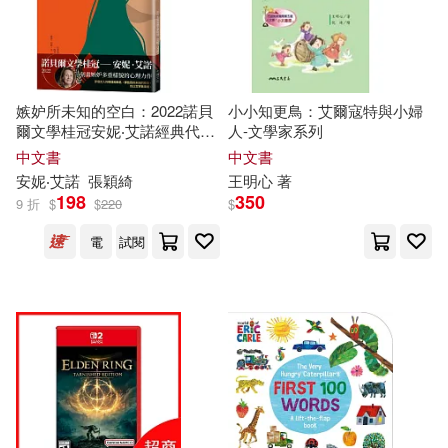
嫉妒所未知的空白：2022諾貝
小小知更鳥：艾爾寇特與小婦
爾文學桂冠安妮‧艾諾經典代表
人-文學家系列
作
中文書
中文書
安妮‧艾諾
張穎綺
王明心 著
198
350
9 折
$
$
220
$
電
試閱