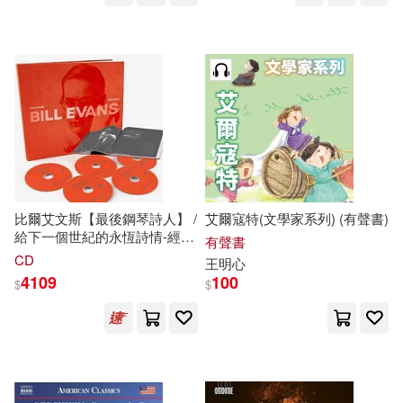
Remastered】- Original Jazz
Alessandro Corbelli (baritone) /
Classics Series (LP))
Vincenzo Milletarì (conductor) /
Orchestra Donizetti Opera
(2CD))
比爾艾文斯【最後鋼琴詩人】 /
艾爾寇特(文學家系列) (有聲書)
給下一個世紀的永恆詩情-經典
有聲書
無價絕世套裝典藏【48頁典籍
CD
王明心
史料+5CD生涯菁粹+仿黑膠12
4109
100
$
$
吋*10吋大型組合包裝式樣】
(Bill Evans / Everybody Still
Digs Bill Evans: A Career
Retrospective (1956-1980) (48
頁典籍史料+5CD生涯菁粹+仿
黑膠12吋*10吋大型組合包裝式
樣))