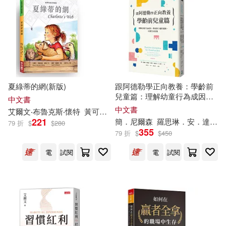
張玲玲(1)
曹浩瀚(1)
天下雜誌(2)
布克文化(2)
電子書
(可複選)
王明心(1)
王明心 著(1)
木馬文化(2)
臺灣麥克(2)
適合手機平板閱讀(16)
米奇‧艾爾邦(1)
音樂之橋(2)
Chandos(1)
夏綠蒂的網(新版)
跟阿德勒學正向教養：學齡前
適合平板閱讀(1)
兒童篇：理解幼童行為成因，
約書亞·施佩希特(1)
中文書
幫助孩子適性發展、培養生活
中文書
Deutsche Grammophon(1)
艾爾文
‧布魯克斯‧懷特
黃可凡
葛斯‧威廉斯（Garth Williams）
技能
221
簡．尼爾森
羅思琳．安．達菲
79 折
$
$
280
艾克拜爾·米吉提(1)
其他
355
(可複選)
79 折
$
$
450
EuroArts(1)
Fantasy(1)
電
試閱
電
試閱
艾克拜爾·米吉提傳(1)
現在可購買商品(62)
IMPULSE(1)
Lyrita(1)
艾瑞．卡爾、比爾．馬丁(1)
作者/演唱/譯/編/繪(42)
Ondine(1)
PENTATONE(1)
艾莉森‧貝克德爾(1)
價格