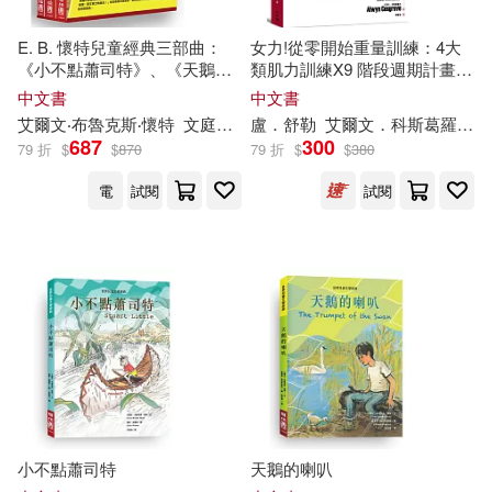
E. B. 懷特兒童經典三部曲：
女力!從零開始重量訓練：4大
汕頭大學出版社(1)
《小不點蕭司特》、《天鵝的
類肌力訓練X9 階段週期計畫，
喇叭》、《夏綠蒂的網》
專業教練這麼做、基礎健身到
中文書
中文書
職業選手都在練的女性專屬力
艾爾文
‧布魯克斯‧懷特
文
庭澍
陳次雲
盧．舒勒
黃可凡
艾爾文
愛德華‧弗拉斯欽諾（Ed
．科斯葛羅夫
湖北科學技術出版社(1)
量訓練攻略【隨書附贈30堂女
687
300
79 折
$
$
870
79 折
$
$
380
力養成訓練手冊】
電
試閱
試閱
遼寧人民出版社(1)
小不點蕭司特
天鵝的喇叭