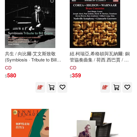
共生 / 向比爾‧艾文斯致敬
紐.柯瑞亞,希格頓與瓦納爾: 銅
(Symbiosis · Tribute to Bill
管協奏曲集 / 荷西.西巴賈 / 約
Evans)
瑟夫.艾莉西 / 保羅.詹金斯 / 德
CD
CD
瑞克·W.·霍克斯.史蒂文.布朗 /
580
359
$
$
吉爾伯特.朗 / 納許維爾交響樂
團 / 吉安卡洛.格雷羅
(New.Corea, Higdon &
Warnaar: Brass Concertos /
Jose Sibaja, Joseph Alessi /
Paul Jenkins / Derek W.
Hawkes, Steven Brown /
Gilbert Long / Giancarlo
Guerrero / Nashville
Symphony)