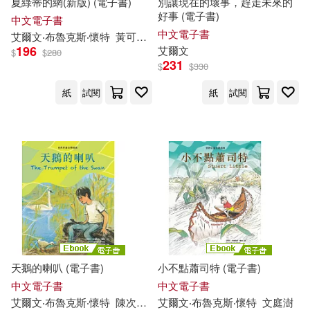
夏綠蒂的網(新版) (電子書)
別讓現在的壞事，趕走未來的
好事 (電子書)
中文電子書
中文電子書
艾爾文
‧布魯克斯‧懷特
黃可凡
葛斯‧威廉斯（Garth Williams）
196
艾爾文
$
$
280
231
$
$
330
紙
試閱
紙
試閱
天鵝的喇叭 (電子書)
小不點蕭司特 (電子書)
中文電子書
中文電子書
艾爾文
‧布魯克斯‧懷特
陳次雲
愛德華‧弗拉斯欽諾（Edward Frasc
艾爾文
‧布魯克斯‧懷特
文
庭澍