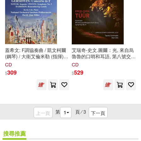
蓋希文: F調協奏曲 / 凱文柯爾
艾瑞奇-史文.圖爾：光, 來自烏
(鋼琴) / 大衛艾倫米勒 (指揮) /
魯魯的口哨和耳語, 第八號交響
國家管弦學院愛樂樂團
曲 / 艾爾茲(指揮)塔皮歐拉小交
CD
CD
(Gershwin: Concerto in F /
響樂團 (CD)(Erkki-Sven Tuur:
309
529
$
$
Kevin Cole (piano) / David Alan
Illuminatio, Whistles and
Miller (conductor) / National
Whispers from Uluru,
Orchestral Institute
Symphony No. 8 /
Philharmonic)
Elts(conductor)Tapiola
Sinfonietta)
第
頁 ⁄
3
上一頁
下一頁
搜尋推薦