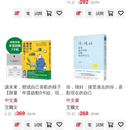
292
79 折
$
$
370
電
試閱
電
試閱
盧．舒勒(3)
展開
艾爾文．科斯葛羅夫(3)
出版社
(可複選)
Eric Carle(2)
安妮‧艾諾(2)
Universal(21)
方智(12)
尼爾・艾爾文(2)
洪繡巒(2)
聯經出版公司(10)
簡．尼爾森(2)
讓未來，變成自己喜歡的樣子
你，很好：接受過去的你，喜
【限量「年度啟動3卡組」現在
歡現在的自己
大塊文化(7)
CONCORD(5)
展開
播下對的種子】
中文書
中文書
羅思琳．安．達菲(2)
艾爾文
艾爾文
三采(5)
環球 Verve(5)
369
268
9 折
$
$
410
79 折
$
$
340
配送方式
(可複選)
艾爾文．布魯克斯．懷特(2)
電
試閱
電
試閱
皇冠(5)
Naxos(4)