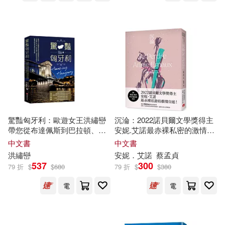
驚豔匈牙利：歐遊女王洪繡巒
沉淪：2022諾貝爾文學獎得主
帶您從布達佩斯到巴拉頓、艾
安妮.艾諾最赤裸私密的激情自
格爾、托卡伊，漫步城堡、酒
述!
中文書
中文書
窖與溫泉物語，細細品味匈牙
洪繡巒
安妮．艾諾
蔡孟貞
利的文化美饌
537
300
79 折
$
$
680
79 折
$
$
380
電
電