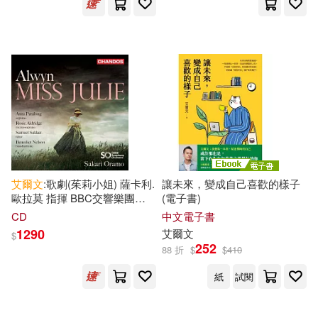
艾爾文
:歌劇(茱莉小姐) 薩卡利.
讓未來，變成自己喜歡的樣子
歐拉莫 指揮 BBC交響樂團
(電子書)
(Sakari Oramo / Alwyn: Miss
CD
中文電子書
Julie)
1290
艾爾文
$
252
88 折
$
$
410
紙
試閱