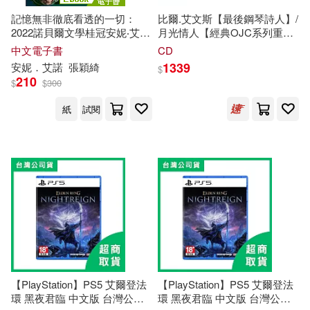
記憶無非徹底看透的一切：
比爾.艾文斯【最後鋼琴詩人】/
2022諾貝爾文學桂冠安妮‧艾諾
月光情人【經典OJC系列重刻
經典小說(電影《正發生》原著
再生】Concord經典重刻-2025
中文電子書
CD
(電子書)
新版★AMG-4星高評 (LP唱片)
1339
安妮．艾諾
張穎綺
$
(Bill Evans Trio/Moon
210
$
$
300
Beams【OJC Series/ 2025-
Remastered】Original Jazz
紙
試閱
Classics Series (LP))
【PlayStation】PS5 艾爾登法
【PlayStation】PS5 艾爾登法
環 黑夜君臨 中文版 台灣公司
環 黑夜君臨 中文版 台灣公司