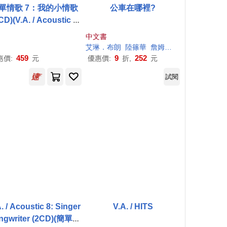
單情歌 7：我的小情歌
公車在哪裡?
CD)(V.A. / Acoustic 7
(2CD))
中文書
芙妮．
布朗
林柏宏
艾琳
．
布朗
陸篠華
詹姆斯．克洛福特
459
9
252
惠價:
元
優惠價:
折,
元
試閱
. / Acoustic 8: Singer
V.A. / HITS
ngwriter (2CD)(簡單情