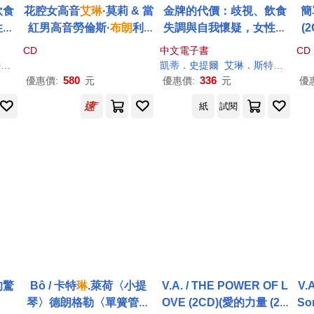
飲食
花腔女高音
艾琳
·莫莉 & 當
金牌的代價：歧視、飲食
簡
性運
紅男高音勞倫斯·
布朗
利 /
失調與自我懷疑，女性運
(2
美聲藝術的經典詠嘆調與
動員的身心危機 (電子書)
CD
中文電子書
CD
二重唱(Erin Morley & La
特
蒂芙妮．
布朗
林柏宏
凱蒂．史提爾
艾琳
．斯特勞特
蒂
wrence Brownlee / Gold
580
336
優惠價:
元
優惠價:
元
優
en Age)
紙
試閱
的驚
Bô / 卡特
琳
.萊荷〈小提
V.A. / THE POWER OF L
V.A
琴〉德朗格勒〈單簧管〉
OVE (2CD)(愛的力量 (2C
So