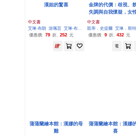
漢妲的驚喜
金牌的代價：歧視、
失調與自我懷疑，女
動員的身心危機
中文書
中文書
艾琳
‧
布朗
游珮芸
艾琳
‧
布朗
（Eileen Browne）
凱蒂．史提爾
艾琳
．斯特勞
79
252
9
432
優惠價:
折,
元
優惠價:
折,
元
電
蒲蒲蘭繪本館：漢娜的母
蒲蒲蘭繪本館：漢娜
雞
喜