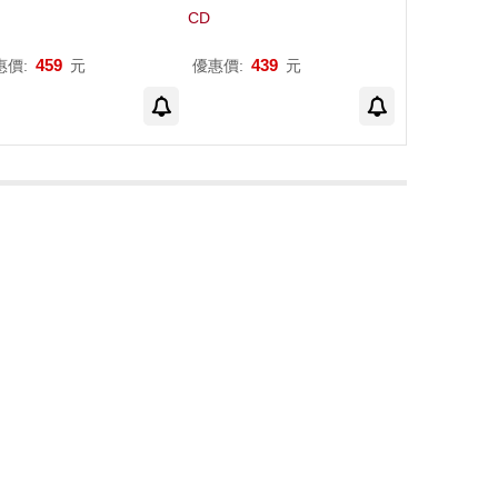
8：我是唱作人 (2CD))
CD
459
439
惠價:
元
優惠價:
元