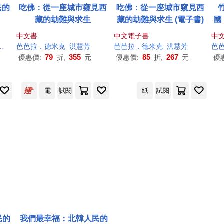
民的
吃佛：從一座城市窺見西
吃佛：從一座城市窺見西
藏的劫難與求生
藏的劫難與求生 (電子書)
國
離
中文書
中文電子書
中
刷
黃煜文
芭芭拉
．德
米克
洪慧芳
芭芭拉
．德
米克
洪慧芳
芭
79
355
85
267
優惠價:
折,
元
優惠價:
折,
元
優
電
試閱
紙
試閱
民的
我們最幸福：北韓人民的