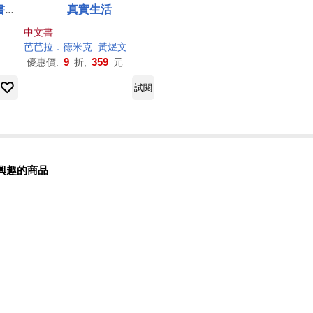
書首
真實生活
中文書
芭芭拉
．德
米克
黃煜文
9
359
優惠價:
折,
元
試閱
興趣的商品