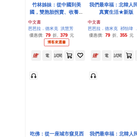
竹林姊妹：從中國到美
我們最幸福：北韓人
國，雙胞胎拐賣、收養、
真實生活★新版
離散的真實故事【作者印
中文書
中文書
刷簽名扉頁版】
芭芭拉
．德
米克
洪慧芳
芭芭拉
．德
米克
祁怡瑋
79
379
79
355
優惠價:
折,
元
優惠價:
折,
元
博客來選書
電
試閱
電
試閱
吃佛：從一座城市窺見西
我們最幸福：北韓人