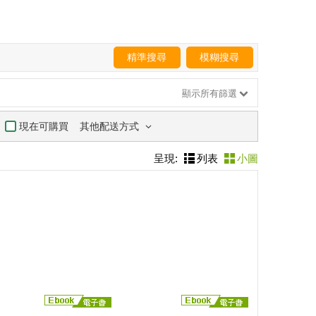
精準搜尋
模糊搜尋
顯示所有篩選
其他配送方式
現在可購買
呈現:
列表
小圖