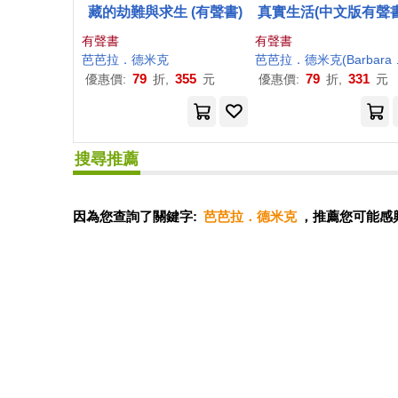
藏的劫難與求生 (有聲書)
真實生活(中文版有聲
度上市) (有聲書)
有聲書
有聲書
芭芭拉
．德
米克
芭芭拉
．德
米克
(Barbara Demick)
79
355
79
331
優惠價:
折,
元
優惠價:
折,
元
搜尋推薦
因為您查詢了關鍵字:
芭芭拉．德米克
，推薦您可能感