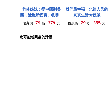
竹林姊妹：從中國到美
我們最幸福：北韓人民的
國，雙胞胎拐賣、收養、
真實生活★新版
離散的真實故事【作者印
79
379
79
355
優惠價:
折,
元
優惠價:
折,
元
刷簽名扉頁版】
您可能感興趣的活動