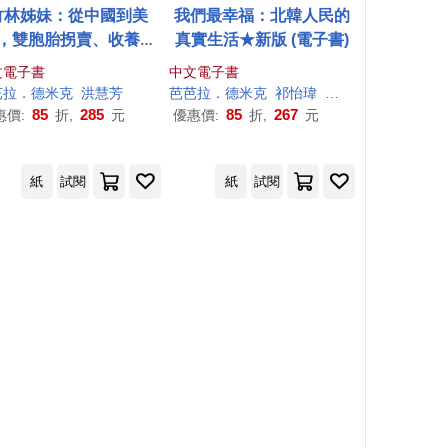
竹林姊妹：從中國到美
我們最幸福：北韓人民的
，雙胞胎拐賣、收養、
真實生活★新版 (電子書)
散的真實故事【作者印
文電子書
中文電子書
簽名扉頁版】 (電子書)
芭拉
．德
米克
洪慧芳
芭芭拉
．德
米克
祁怡瑋
黃煜文
85
285
85
267
惠價:
折,
元
優惠價:
折,
元
紙
試閱
紙
試閱