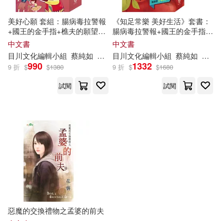
美好心願 套組：腸病毒拉警報
《知足常樂 美好生活》套書：
+國王的金手指+樵夫的願望
腸病毒拉警報+國王的金手指
+金斧與銀斧+花衣魔笛手
+樵夫的願望+金斧與銀斧+花
中文書
中文書
衣魔笛手+一起過生日
目川文化編輯小組
蔡純如
黃美鳳
目川文化編輯小組
龍川
蔡純如
黃美
990
1332
9 折
$
$
1380
9 折
$
$
1680
試閱
試閱
惡魔的交換禮物之孟婆的前夫