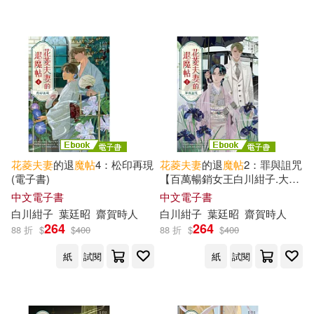
フランス書院(1)
新月文化(1)
配送方式
(可複選)
可超商取貨(9)
可海外宅配(8)
可港澳店取(8)
花
菱
夫妻
的退
魔
帖
4：松印再現
花
菱
夫妻
的退
魔
帖
2：罪與詛咒
(電子書)
【百萬暢銷女王白川紺子.大正
可新加坡店取(8)
奇幻療癒力作】 (電子書)
中文電子書
中文電子書
白川紺子
葉廷昭
齋賀時人
白川紺子
葉廷昭
齋賀時人
264
264
88 折
$
$
400
88 折
$
$
400
可菲律賓店取(8)
紙
試閱
紙
試閱
電子書
(可複選)