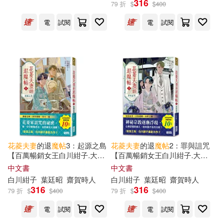
316
79 折
$
$
400
電
試閱
電
試閱
蔡純如(3)
黃美鳳(3)
龍川(3)
花菱ななみ(1)
花襲(1)
出版社
(可複選)
花
菱
夫妻
的退
魔
帖
3：起源之島
花
菱
夫妻
的退
魔
帖
2：罪與詛咒
【百萬暢銷女王白川紺子.大正
【百萬暢銷女王白川紺子.大正
三采(8)
浪漫奇幻力作】
奇幻療癒力作】
中文書
中文書
白川紺子
葉廷昭
齋賀時人
白川紺子
葉廷昭
齋賀時人
316
316
目川文化數位股份有限公司(3)
79 折
$
$
400
79 折
$
$
400
電
試閱
電
試閱