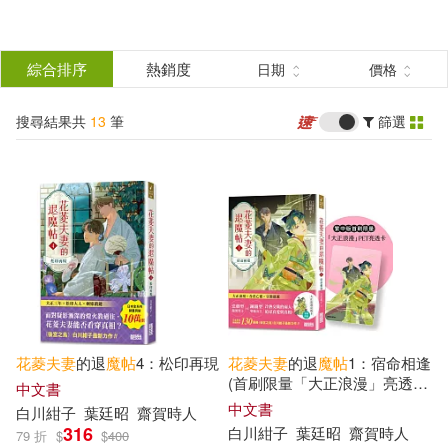
搜
尋
分類
綜合排序
熱銷度
日期
價格
(單選)
結
搜尋結果共
13
筆
篩選
圖書(8)
所有商品(13)
果
雜誌(1)
電子書(4)
篩
選
展開
作者
(可複選)
花
菱
夫妻
的退
魔
帖
4：松印再現
花
菱
夫妻
的退
魔
帖
1：宿命相逢
白川紺子(8)
(首刷限量「大正浪漫」亮透
中文書
卡)
中文書
白川紺子
葉廷昭
齋賀時人
316
白川紺子
葉廷昭
齋賀時人
79 折
$
$
400
目川文化編輯小組(3)