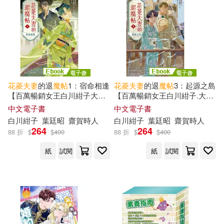
適合手機平板閱讀(4)
其他
(可複選)
花
菱
夫妻
的退
魔
帖
1：宿命相逢
花
菱
夫妻
的退
魔
帖
3：起源之島
現在可購買商品(12)
【百萬暢銷女王白川紺子大正
【百萬暢銷女王白川紺子.大正
風情奇幻力作!】 (電子書)
浪漫奇幻力作】 (電子書)
中文電子書
中文電子書
白川紺子
葉廷昭
齋賀時人
白川紺子
葉廷昭
齋賀時人
價格
-
264
264
88 折
範圍
$
$
400
88 折
$
$
400
紙
試閱
紙
試閱