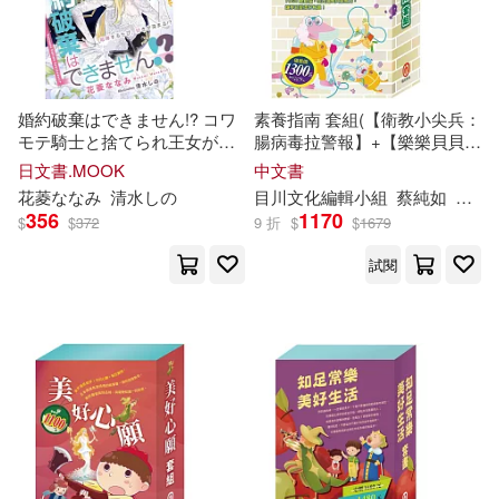
婚約破棄はできません!? コワ
素養指南 套組(【衛教小尖兵：
モテ騎士と捨てられ王女がケ
腸病毒拉警報】+【樂樂貝貝的
ンカップルから溺愛夫婦にな
異想世界：樵夫的願望+國王的
日文書.MOOK
中文書
るまで
金手指】+【晚安故事：金斧與
花
菱
ななみ
清水しの
目川文化編輯小組
蔡純如
黃美
銀斧+花衣魔笛手】+【TOGO
356
1170
$
$
372
9 折
$
$
1679
磁鐵遊戲書：一起過生日】)
試閱