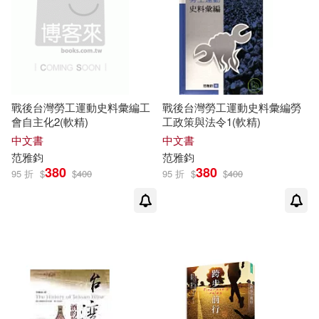
其他
(可複選)
現在可購買商品(4)
戰後台灣勞工運動史料彙編工
戰後台灣勞工運動史料彙編勞
作者/演唱/譯/編/繪(7)
會自主化2(軟精)
工政策與法令1(軟精)
中文書
中文書
價格
-
范
雅
鈞
范
雅
鈞
範圍
380
380
95 折
$
$
400
95 折
$
$
400