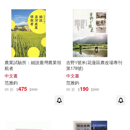
配送方式
(可複選)
可超商取貨(10)
可海外宅配(10)
農業試驗所：細說臺灣農業領
吉野1號米(花蓮區農改場專刊
航者
第178號)
中文書
中文書
可港澳店取(9)
范
雅
鈞
范
雅
鈞
475
190
95 折
$
$
500
95 折
$
$
200
可新加坡店取(9)
可菲律賓店取(9)