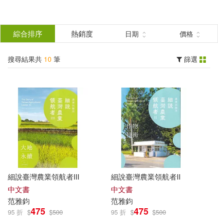
搜
尋
分類
綜合排序
熱銷度
日期
價格
(單選)
結
搜尋結果共
10
筆
篩選
圖書(10)
所有商品(10)
果
展開
篩
選
作者
(可複選)
范雅鈞(7)
孔垂昌(2)
細說臺灣農業領航者III
細說臺灣農業領航者II
張名鈞(2)
方庭恩(2)
中文書
中文書
范
雅
鈞
范
雅
鈞
475
475
95 折
$
$
500
95 折
$
$
500
李明聰(2)
溫谷琳(2)
展開