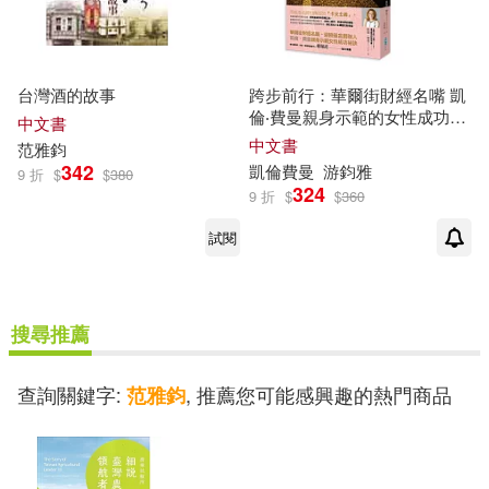
台灣酒的故事
跨步前行：華爾街財經名嘴 凱
倫‧費曼親身示範的女性成功祕
中文書
訣
中文書
范
雅
鈞
342
凱倫費曼
游
鈞
雅
9 折
$
$
380
324
9 折
$
$
360
試閱
搜尋推薦
查詢關鍵字:
, 推薦您可能感興趣的熱門商品
范雅鈞