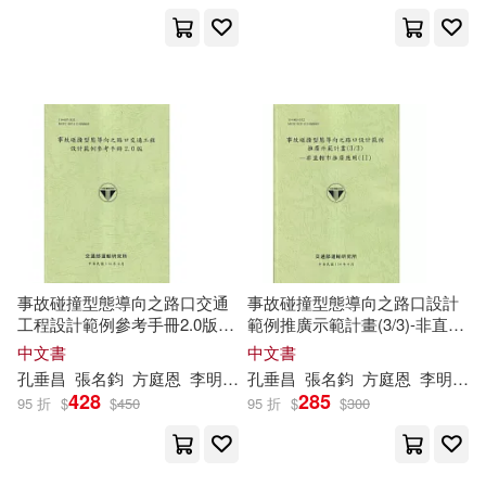
王嘉誠(2)
葉祖宏(2)
出版社
(可複選)
許添本(2)
賴靜慧(2)
交通部運輸研究所(2)
雷衍芩(2)
魏三雅(2)
國史館(2)
黃明正(2)
凱倫費曼(1)
農業部農業試驗所(2)
事故碰撞型態導向之路口交通
事故碰撞型態導向之路口設計
工程設計範例參考手冊2.0版
範例推廣示範計畫(3/3)-非直轄
(114綠)
市推廣應用(II)(114綠)
哈林文化出版社(1)
中文書
中文書
孔垂昌
張名
鈞
方庭恩
李明聰
溫谷琳
孔垂昌
王嘉誠
張名
鈞
葉祖宏
方庭恩
許添本
李明聰
428
285
95 折
$
$
450
95 折
$
$
300
果實出版社(1)
農業部(1)
農業部花蓮區農改場(1)