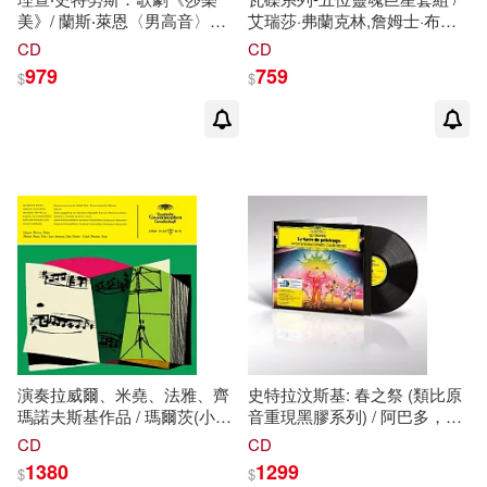
美》/ 蘭斯‧萊恩〈男高音〉索
艾瑞莎·弗蘭克林,詹姆士·布朗,
菲爾〈次女高音〉瑪琳‧畢斯特
傑基‧威爾森,艾卡與蒂娜透娜,
CD
CD
拉姆〈女高音〉尼基京〈低男
布克提與
曼
菲斯樂團 (10CD)(5
979
759
$
$
中音〉索恩〈男高音〉希普
Soul Superstars / Aretha
〈次女高音〉 加提〈指揮〉阿
Franklin(sing),James
姆斯特丹大會堂管弦樂團
Brown(sing), Jackie
(2SACD)(RICHARD
Wilson(sing), Ike & Tina
STRAUSS: SALOME / Royal
Turner(sing), Booker T. & The
Concertgebouw Orchestra
MGs(band))
Daniele Gatti, chief conductor
(2SACD) (hybrid 5.0 + 2.0))
演奏拉威爾、米堯、法雅、齊
史特拉汶斯基: 春之祭 (類比原
瑪諾夫斯基作品 / 瑪爾茨(小提
音重現黑膠系列) / 阿巴多，指
琴)、安東涅蒂、紐
琳
、雅爾塔.
揮 / 倫敦交響樂團 (LP黑膠唱
CD
CD
曼
紐因(鋼琴)、曼恩(中提琴)
片)(Original Source Series /
1380
1299
$
$
(180g 黑膠 LP)(Ravel, Milhaud,
Stravinsky: Le Sacre du