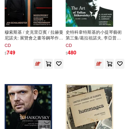
穆索斯基 / 史克里亞賓 / 拉赫曼
史特科韋特斯基的小提琴藝術
尼諾夫: 展覽會之畫等鋼琴作品
第三集/葛拉祖諾夫, 李亞普諾
集 / 楊.舒麥斯特 鋼琴
夫,雷曼 / 史特科韋特斯基(The
CD
CD
(Mussorgsky, Scriabin,
Art of Yulian Sitkovetsky
749
480
$
$
Rachmaninoff: Piano Works /
Vol.3:Glazunov,Lyapunov,Lehma
Jan Schulmeister)
/ Yulian Sitkovetsky)