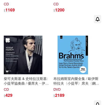
舒娃茲柯芙〈女高音〉艾德爾
赫曼尼諾夫(鋼琴)，奧曼第、
CD
CD
曼〈男低音〉韋赫特〈低男中
史
托考夫斯基(指揮)，費城管
1169
1200
$
$
音〉
史
提赫─蘭達兒〈女高
弦樂團 (180g 黑膠 3LP)
音〉/ 卡拉揚〈指揮〉愛樂管弦
(Rachmaninov : Piano
樂團與合唱團 歐洲進口盤
Concertos 1-4, Phapsody On
(3CD)(R. Strauss: Der
A Theme Of Paganini /
Rosenkavalier / Herbert von
Rachmaninov (Piano),
Karajan / Elisabeth
Ormandy, Stokowski
Schwarzkopf / Otto Edelmann /
(Conductor), Philadelphia
Christa Ludwig / Eberhard
Orchestra)
Wächter / Teresa Stich-Randall
(3CD))
柴可夫斯基 & 史特拉汶斯基:
布拉姆斯室內樂全集 / 歐伊斯
小提琴協奏曲 / 優席夫・伊凡
特拉夫〈小提琴〉席夫〈鋼
諾夫〈小提琴〉/ 達米安‧奧利
琴〉凱勒四重奏、塔卡契四重
CD
DVD
歐〈指揮〉/ 阿雷西‧歐格林裘
奏、巴倫波因〈鋼琴〉史坦
429
2189
$
$
克〈指揮〉/ 布魯塞爾愛樂 (歐
〈小提琴〉馬友友〈大提琴〉
洲進口盤)(Tchaikovsky -
艾克斯〈鋼琴〉帕爾曼〈小提