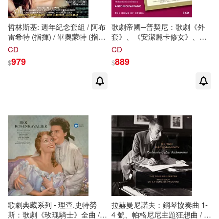
哲林斯基: 週年紀念套組 / 阿布
歌劇帝國─普契尼：歌劇《外
雷希特 (指揮) / 畢奧蒙特 (指
套》、《安潔麗卡修女》、
揮) / 比利 (指揮) / 艾森巴哈 (指
《強尼‧
史
基
基
》全曲 / 卡羅‧桂
CD
CD
揮) / 葛拉夫 (指揮) / 馬爾契 (指
爾菲〈男中音〉古列金娜〈女
979
889
$
$
揮) /
史
托爾泰茲 (指揮) / 柏林
高音〉席科夫〈男高音〉蓋拉
廣播交響樂團 / 丹麥廣播交響
多─多瑪斯〈女高音〉曼卡狄
樂團(Alexander Zemlinsky:
尼薩〈女低音〉范丹姆〈低男
Anniversary Edition / Albrecht
中音〉蓋兒基爾〈女高音〉費
(conductor) / Beaumont
麗西緹‧帕爾瑪〈次女高音
(conductor) / Billy (conductor) /
(HOME OF OPERA-PUCCINI:
Eschenbach (conductor)/ Graf
IL TRITTICO / Tiffin Boys’
(conductor) / Malkki
Choir • London Voices London
(conductor) / Berlin Radio
Symphony Orchestra •
Symphony Orchestra (6CD))
Philharmonia Orchestra
ANTONIO PAPPANO 3CD)
歌劇典藏系列 - 理查.史特勞
拉赫曼尼諾夫：鋼琴協奏曲 1-
斯：歌劇《玫瑰騎士》全曲 /
4 號、帕格尼尼主題狂想曲 / 拉