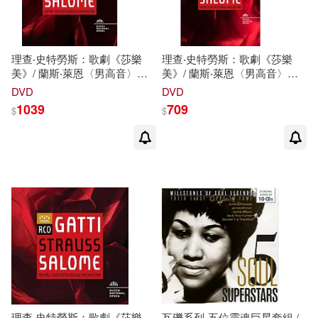
理查‧史特勞斯：歌劇《莎樂
理查‧史特勞斯：歌劇《莎樂
美》/ 蘭斯‧萊恩〈男高音〉索
美》/ 蘭斯‧萊恩〈男高音〉索
菲爾〈次女高音〉瑪琳‧畢斯特
菲爾〈次女高音〉瑪琳‧畢斯特
DVD
DVD
拉姆〈女高音〉尼基京〈低男
拉姆〈女高音〉尼基京〈低男
1039
709
$
$
中音〉索恩〈男高音〉希普
中音〉索恩〈男高音〉希普
〈次女高音〉 加提〈指揮〉阿
〈次女高音〉 加提〈指揮〉阿
姆斯特丹大會堂管弦樂團 (BD)
姆斯特丹大會堂管弦樂團
(RICHARD STRAUSS:
(DVD)(RICHARD STRAUSS:
SALOME Blu-Ray (PCM 2.0
SALOME / Royal
24/48 + DTS HD-MA 5.0
Concertgebouw Orchestra
24/48) / Royal Concertgebouw
Daniele Gatti, chief conductor
Orchestra Daniele Gatti, chief
(DVD) (PCM 2.0 16/48 + DD
conductor)
5.0 24/48))
理查‧史特勞斯：歌劇《莎樂
瓦礫系列-五位靈魂巨星套組 /