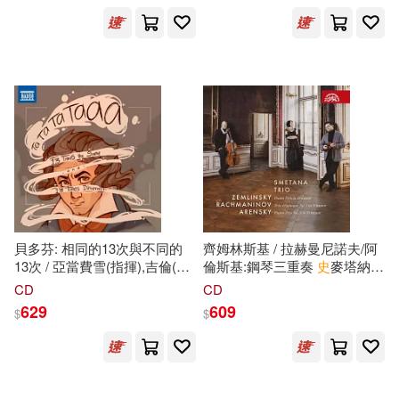
Smetana)
出版社
(可複選)
Warner Classics(10)
harmonia mundi(3)
BR Klassik(2)
Chandos(2)
展開
貝多芬: 相同的13次與不同的
齊姆林斯基 / 拉赫曼尼諾夫/阿
13次 / 亞當費雪(指揮),吉倫(指
倫斯基:鋼琴三重奏
史
麥塔納三
揮),古德曼(指揮),霍倫斯坦(指
重奏(Smetana Trio /
CD
CD
Deutsche Grammophon(2)
揮),凱格爾(指揮),克倫培勒(指
Zemlinsky, Rachmaninov,
配送方式
(可複選)
629
609
$
$
揮),穆勒-布呂爾(指揮),羅斯包
Arensky: Piano Trios)
德(指揮),
史
科瓦澤夫斯基(指
Supraphon(2)
Universal(2)
揮),科隆室內管弦樂團,丹麥室
可超商取貨(37)
內(Beethoven - 13 Times the
Same and 13 Times Different /