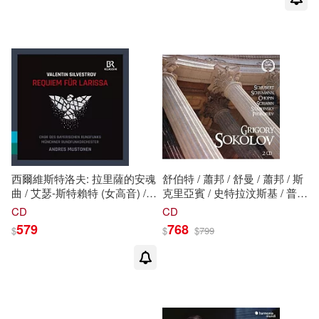
Stravinsky: Violin Concertos /
琴〉等人 (BD藍光)(Classic
Yossif Ivanov / Damian Iorio /
Archive™ Collector’s Edition
Alexei Ogrintchouk / Brussels
Johannes Brahms – Complete
Philharmonic)
Chamber Music / Wiener
Streichsextett, Kocsis, Takacs,
Imai, Schiff, Shiokawa,
Perenyi, Keller Quartett, Fuchs,
J. + A. Paratore, Bashkirova,
Vengerov, Pergamentschikov,
Clavenger, Schwalke,
Perlman, Barenboim)
西爾維斯特洛夫: 拉里薩的安魂
舒伯特 / 蕭邦 / 舒曼 / 蕭邦 / 斯
曲 / 艾瑟-斯特賴特 (女高音) /
克里亞賓 / 史特拉汶斯基 / 普羅
希爾特萊特 (男高音) / 克洛澤
高菲
夫
: 鋼琴作品 Grigory
CD
CD
(男高音) / 曼塔伊 (男中音) / 諾
Sokolov (2CD)(Schubert /
579
768
$
$
$
799
伊曼 (女低音) / 穆斯頓 (指揮) /
Schumann / Chopin / Scriabin /
慕尼黑廣播管弦樂團,巴伐利亞
Stravinsky / Prokofiev /
廣播合唱團 /(Silvestrov:
Grigory Sokolov (2CD))
Requiem fur Larissa / Eser-
Streit(soprano) / Hirtreiter
(tenor) / Klose (tenor) / Mantaj