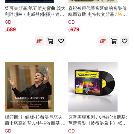
柴可夫斯基:第五號交響曲;義大
慶祝被現代聲音延續的音樂傳
利隨想曲 / 史威登(指揮) / 達拉
統而致敬 史特拉文斯基 /
塔
芭
斯交響樂團
高娃 /哥利霍夫 朱利安.阿茲庫
CD
CD
(Tchaikovsky:Symphony No. 5
洛 指揮 / 歐洲聯合弦樂團
589
679
$
$
& Capriccio Italien / Jaap van
(SACD)(Hommages -
Zweden(conductor)Dallas
Stravinsky | Golijov | Tabakova
Symphony Orchestra)
| Mustonen / United Strings of
Europe (SACD))
楊頌斯: 排練版-拉赫曼尼諾夫,
原音黑膠系列 / 史特拉汶斯基:
蕭士塔高維契,史特拉汶斯基 &
芭蕾音樂《彼得洛希卡》45轉 /
柴可夫斯基 / 楊頌斯 (指揮) / 巴
阿巴多，指揮 / 倫敦交響樂團
CD
CD