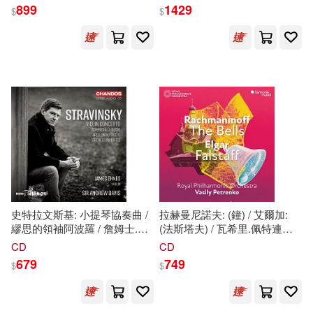
伐利亞廣播交響樂團 (4CD)
(LP黑膠)(Original Source
899
1429
$
$
(Jansons: In Rehearsal -
Series / Stravinsky:
Rachmaninoff, Shostakovich,
Petrouchka / Claudio Abbado /
Stravinsky & Tchaikovsky /
London Symphony Orchestra
Jansons (conductor) /
(45 RPM) (LP))
Bavarian Radio Symphony
Orchestra (4CD))
史特拉文斯基: 小提琴協奏曲 /
拉赫曼尼諾夫: (鐘) / 艾爾加:
繆思的領袖阿波羅 / 詹姆士.艾
(法斯塔夫) / 瓦希里.佩特連科
尼斯 小提琴 / 安德魯.戴維斯爵
指揮 / 皇家愛樂管絃樂團 (英
CD
CD
士 指揮 / BBC愛樂管弦樂團
國) / 愛樂合唱團 (英國)
679
749
$
$
(SACD)(Stravinsky: Violin
(Rachmaninoff: The Bells /
Concerto / James Ehnes, Sir
Elgar: Falstaff / Vasily
Andrew Davis (SACD))
Petrenko, Royal Philharmonic
Orchestra)