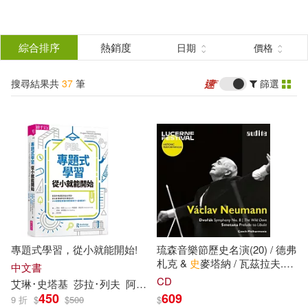
搜
尋
分類
綜合排序
熱銷度
日期
價格
(單選)
結
搜尋結果共
37
筆
篩選
圖書(1)
所有商品(37)
果
影音(36)
篩
選
展開
作者
(可複選)
專題式學習，從小就能開始!
琉森音樂節歷史名演(20) / 德弗
艾琳･史塔基(1)
莎拉･列夫(1)
札克 &
史
麥塔納 / 瓦茲拉夫.紐
中文書
曼 指揮 / 捷克愛樂管弦樂團
CD
艾琳
･史
塔基
莎拉
･
列夫
阿曼達
･
克拉克
許芳菊
(Lucerne Festival (20) Vaclav
450
609
9 折
$
$
500
$
阿曼達･克拉克(1)
Neumann Conducts Dvorak &