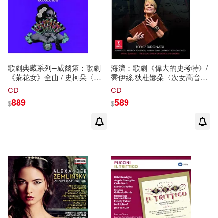
歌劇典藏系列─威爾第：歌劇
海濟：歌劇《偉大的史考特》/
《茶花女》全曲 / 史柯朵〈女
喬伊絲.狄杜娜朵〈次女高音〉
高音〉阿非
列
德‧克勞斯〈男高
艾琳
.佩瑞茲〈女高音〉/芙瑞德
CD
CD
音〉布魯頌〈男中音〉
莎拉
‧沃
莉卡.馮史塔德〈次女高音〉納
889
589
$
$
克〈次女高音〉辛西亞‧布肯
森.岡恩〈男中音〉/ 安東尼.羅
〈次女高音〉亨利‧紐曼〈男中
斯.柯斯坦佐〈假聲男高音〉/
音〉范艾倫〈男低音〉蘇索‧馬
派翠
克
.桑瑪斯〈指揮〉達拉斯
里亞特吉〈男高音〉羅德里克‧
歌劇院管弦樂團與合唱團 歐洲
甘迺迪〈男低音(Deluxe opera
進口(Great Scott / Joyce
series - Verdi: La traviata /
DiDonato / Ailyn Pérez -
Muti, Scotto, Kraus, Bruson)
Frederica Von Stade - Nathan
Gunn - Anthony Ross
Costanzo / Patrick Summers /
The Dallas Opera Orchestra
and Chorus (2CD))