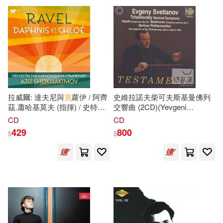
博樂伯樂(2)
ARTEK(1)
Fischer (conductor) , Gielen
可海外宅配(33)
(conductor) , Goodman
(conductor) (2CD))
Audite(1)
BIS(1)
可港澳店取(24)
Capriccio(1)
DSO LIVE(1)
可新加坡店取(19)
EuroArts(1)
MELODIYA(1)
拉威爾: 達夫尼與
克
蘿伊 / 阿齊
史維拉諾夫柴可夫斯基曼佛列
可菲律賓店取(26)
茲.蕭哈基莫夫 (指揮) / 史特拉
交響曲 (2CD)(Yevgeni
茲堡愛樂與合唱團 (歐洲進口
Svetlanov dirigiert / Yevgeni
CD
CD
Membran(1)
Naxos(1)
盤)(Ravel: Daphnis et Chloé /
Svetlanov / Berliner
429
800
$
$
Aziz Shokhakimov / Orchestre
Philharmoniker (2CD))
其他
(可複選)
Philharmonique de Strasbourg
TESTAMENT(1)
滾石(1)
/ Choeur philharmonique de
Strasbourg)
現在可購買商品(16)
親子天下(1)
價格
-
範圍