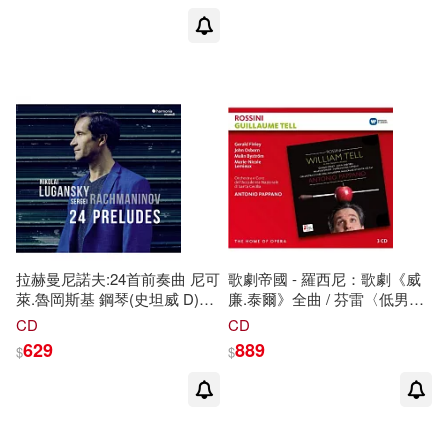
De Falla, Szymanowski /
printemps / Claudio Abbado /
Johanna Martzy (Violin), Jean
London Symphony Orchestra
Antonietti, Dika Newlin, Yaltah
(LP))
Menuhin (Piano), Michael
Mann (Viola) (180g LP))
拉赫曼尼諾夫:24首前奏曲 尼可
歌劇帝國 - 羅西尼：歌劇《威
萊.魯岡斯基 鋼琴(史坦威 D)
廉.泰爾》全曲 / 芬雷〈低男中
(Nikolai Lugansky / Sergei
音〉勒米厄〈女低音〉葉
列
娜.
CD
CD
Rachmaninov: Complete
山紹
達
基斯〈女高音〉瑪琳.畢
629
889
$
$
Preludes (opp. 23, 32 & 3
斯特拉姆〈女高音〉約翰.奧斯
no.2))
朋〈男高音〉卡頓〈男中音〉
馬修.羅斯〈男低音〉/ 帕帕諾
〈指揮〉聖西西莉亞音樂院管
弦樂(Home of Opera Series -