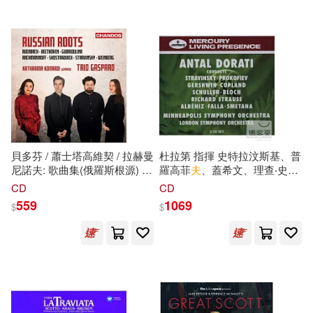
貝多芬 / 蕭士塔高維契 / 拉赫曼
杜拉第 指揮 史特拉汶斯基、普
尼諾夫: 歌曲集(俄羅斯根源) /
羅高菲
夫
、蓋希文、理查‧史特
卡特琳娜.貝多芬 / 蕭士塔高維
勞斯、阿爾班尼士等人作品
CD
CD
契 / 拉赫曼尼諾夫: 歌曲集(俄
559
1069
$
$
羅斯根源) 卡特琳娜貝多芬/蕭
士塔高維契/拉赫曼尼諾夫: 歌
曲集(俄羅斯根源) 卡特琳娜.孔
拉
荻(Russian Roots / Trio
Gaspard, Katharina Konradi)