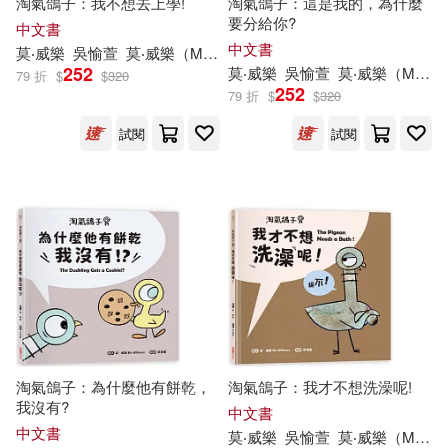
淘氣鴿子：我不想去上學!
淘氣鴿子：這是我的，為什麼
要分給你?
中文書
楊智民(3)
潔西卡．唐森(3)
中文書
莫
‧威樂
吳愉萱
莫
‧威樂（Mo Willems）
電子工業出版社(4)
252
莫
‧威樂
吳愉萱
莫
‧威樂（Mo Willems）
79 折
$
$
320
252
祈莫昕(3)
芮妮‧崔莫(3)
79 折
$
$
320
馬可孛羅(4)
試閱
試閱
莫子易(3)
莫志斌(3)
CBETA 財團法人佛教電子佛典基金
會(3)
莫旭強(3)
莫筑凌(3)
KADOKAWA(3)
陳啟峰(3)
餘珊(3)
中國計量出版社(3)
Mo(2)
Mo Willems(2)
北京聯合出版公司(3)
淘氣鴿子：為什麼他有餅乾，
淘氣鴿子：我才不想洗澡呢!
Willems(2)
ㄚ莫蝸牛(2)
我沒有?
中文書
基本書坊(3)
天下書盟(3)
中文書
莫
‧威樂
吳愉萱
莫
‧威樂（Mo Willems）