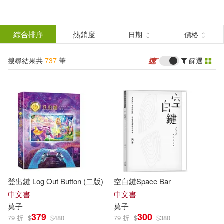
搜
尋
分類
綜合排序
熱銷度
日期
價格
(單選)
結
搜尋結果共
737
筆
篩選
圖書(157)
所有商品(737)
果
影音(39)
雜誌(3)
篩
選
美妝(1)
服飾(1)
展開
作者
(可複選)
家居生活(7)
設計文具(2)
登出鍵 Log Out Button (二版)
空白鍵Space Bar
休閒生活(2)
婦幼生活(10)
莫辰(25)
三好輝(17)
中文書
中文書
莫
子
莫
子
379
300
79 折
$
$
480
79 折
$
$
380
餐廚生活(4)
鞋包配件(13)
竹內良輔(16)
柯南‧道爾(14)