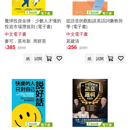
劉星辰(1)
劉民和(1)
南海出版公司(1)
劉清彥(1)
劉鑫(1)
魔球投資金律：少數人才懂的
從語音的觀點談英語詞彙教與
印刷工業出版社(1)
印刻(1)
投資市場潛規則 (電子書)
學 (電子書)
中文電子書
中文電子書
北川悅吏子(1)
卡哈‧莫蘭(1)
麥可．
莫
布新
周群英
莫
建清
哈爾濱工業大學出版社(1)
385
256
$
$
550
$
$
320
卡爾．施洛格(1)
紙
試閱
紙
試閱
商務(1)
喜瑪拉雅(1)
卡琳娜．諾布斯(1)
四川少年兒童出版社(1)
原著 帕雅兒．莫盧爾和桑傑．莫盧
爾 (Payal Molur and Sanjay Molur)
四川美術出版社(1)
繪者 索娜莉．佐赫拉 (Sonali Zohr
a)(1)
圓方出版社(1)
堡壘文化(1)
原著 斯瓦蒂·森古普塔(Swati Sengu
pta)繪者 里沙夫·莫翰蒂(Rishav Mo
hanty)重編 好書多教育科技有限公