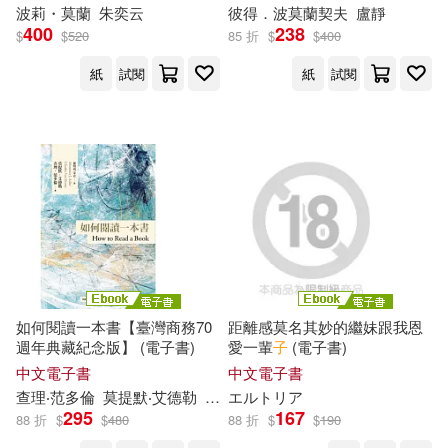
子書)
波莉・
莫
蘭
朱奕云
彼得．波
莫
蘭契夫
盧靜
comet(1)
あのねノネ(1)
400
238
$
$
520
85 折
$
$
400
SECRET MUSIC(1)
紙
試閱
紙
試閱
せうま(1)
アリスン(1)
Sunrise Music(1)
エルトリア(1)
TOSHIBA EMI(1)
シュガースプーン。(1)
Universal(1)
リブート編集部(1)
harmonia mundi(1)
如何閱讀一本書【臺灣商務70
距離感莫名其妙的繼妹跟我恩
三好 輝(1)
上大岡トメ(1)
週年典藏紀念版】 (電子書)
愛一輩
子
(電子書)
三聯書店(1)
中文電子書
中文電子書
上海淘米網(1)
查理‧范多倫
莫
提默‧艾德勒
朱衣
エルトリア
郝明義
上海交通大學出版社(1)
295
167
88 折
$
$
480
88 折
$
$
190