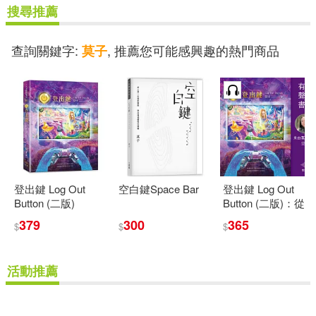
搜尋推薦
王明智(1)
查詢關鍵字:
, 推薦您可能感興趣的熱門商品
莫子
王明智、陳瑞君、陳建佑、王盈
彬、黃守宏、劉玉文、劉又銘、蔡
榮裕(1)
王曉冉(1)
王育松(1)
王茹萱(1)
王西強(1)
登出鍵 Log Out
空白鍵Space Bar
登出鍵 Log Out
Button (二版)
Button (二版)：從虛
王覺眠(1)
王雅君，莫子娟(1)
假的人生遊戲中登
379
300
365
$
$
$
出 回到徹底圓滿的
生命存在 (有聲書)
王雪(1)
王雲之(1)
活動推薦
王雲之（主編）(1)