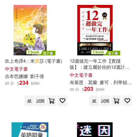
中國書店(1)
何艷球(1)
佩卓．阿莫多瓦(1)
中國水利水電出版社(1)
佳樂(1)
依子阿依莫(1)
中國紡織出版社(1)
俞姿婷(1)
修藍(1)
中國華僑出版社(1)
吹上奇譚4：米
莫
莎 (電子書)
12週做完一年工作【實踐
版】：建立屬於你的12週計畫
中文電子書
傑瑞・霍普金斯(1)
(電子書)
中文電子書
吉本芭娜娜
劉子倩
中國輕工業出版社(1)
234
布萊恩．
莫
蘭
麥可．列寧頓
夏
88 折
$
$
380
203
傑瑞德．法莫(1)
光澤(1)
88 折
$
$
330
中國醫藥科技出版社(1)
紙
試閱
紙
試閱
克拉夫斯・史帝貝克(1)
中國鐵道出版社(1)
克絲汀．莫柏格(1)
中央編譯出版社(1)