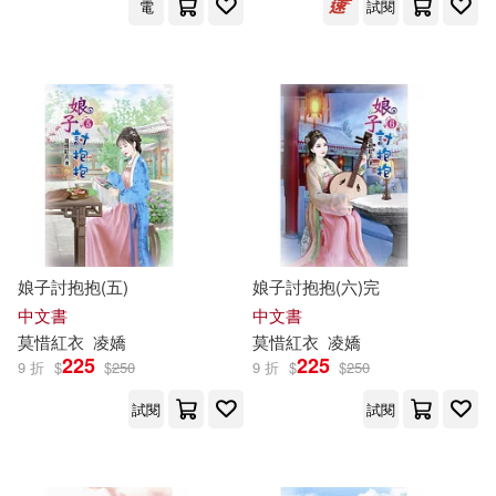
電
試閱
Walker Books Ltd.(2)
彼強．莫伊尼(2)
中國友誼出版公司(2)
所長任有病(2)
中國對外翻譯出版公司(2)
拉斐爾・歐蒙(2)
人民衛生出版社(2)
提耶里・馬克思(2)
全華圖書(2)
博樂伯樂(2)
娘子討抱抱(五)
娘子討抱抱(六)完
中文書
中文書
斜線堂有紀(2)
林鴻信(2)
莫
惜紅衣
凌嬌
莫
惜紅衣
凌嬌
原水(2)
原點(2)
225
225
9 折
$
$
250
9 折
$
$
250
江河逐浪(2)
派翠克．弗莫(2)
試閱
試閱
啟示(2)
外貿協會(2)
王恕柏(2)
白隼(2)
大是文化(2)
天下文化(2)