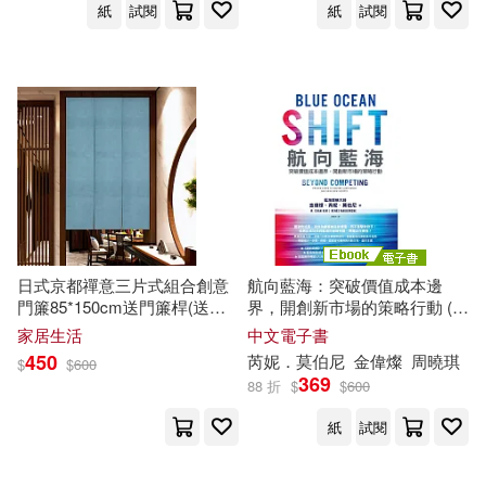
紙
試閱
紙
試閱
殷敬華，莫志深 主編(1)
雙囍出版(1)
青馬文化(1)
江城子(1)
沙隆．莫艾倫(1)
音樂之橋(1)
飛寶(1)
沛莫笛亞‧阿蘭大‧拓爾(1)
高富(1)
鷹出版(1)
法蘭西絲卡．吉諾(1)
黑眼睛文化(1)
波莉・莫蘭(1)
日式京都禪意三片式組合創意
航向藍海：突破價值成本邊
黑龍江美術出版社(1)
門簾85*150cm送門簾桿(送桿
界，開創新市場的策略行動 (電
子/長門簾/風水簾/門簾/臥室門
子書)
家居生活
中文電子書
波里斯‧寇戴明斯基(1)
簾/短門簾) 淺
莫
藍
450
芮妮．
莫
伯尼
金偉燦
周曉琪
$
$
600
369
88 折
$
$
600
泰絲．格里森(1)
洪亮(1)
紙
試閱
洪宜紃(1)
派翠克‧弗莫(1)