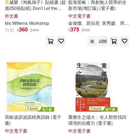
秀威少年(1)
究竟(1)
莫
威樂《淘氣鴿子》貼紙書 (超
藍海策略：再創無人競爭的全
過250張貼紙) Don’t Let the
新市場(增訂版) (電子書)
Pigeon Sticker This Book!
外文書
中文電子書
柏楊(1)
經史子集(1)
維京(1)
Mo Willems Workshop
金偉燦、
莫
伯尼
黃秀媛、周曉琪
360
375
73 折
$
$
494
$
$
500
柚芽，李夢瑤，李福會，莫丌，蒲
耕林(1)
聯合文學(1)
璞(1)
紙
試閱
查爾斯．菲爾莫爾(1)
臺灣商務(1)
查理‧范多倫(1)
柯南.道爾(1)
莉奈文創有限公司(1)
柯南．道爾(1)
桑曖(1)
華東師範大學出版社(1)
梁娟娟，鄧志超，莫川川（主編）
蒼璧出版有限公司(1)
(1)
荷歐波諾波諾經典語錄 (電子
重燃生之燼火：在人類世找回
書)
環境的自癒力 (電子書)
楊奎松(1)
楊子青青(1)
藍襪子出版社(1)
行路(1)
中文電子書
中文電子書