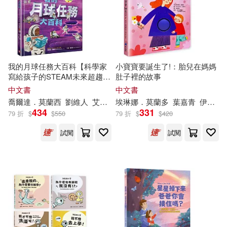
MAME(4)
本週上市新品(1)
人民郵電出版社(6)
尖端(6)
Mo Willems Workshop(4)
浙江文藝出版社(6)
電子書
(可複選)
我的月球任務大百科【科學家
小寶寶要誕生了!：胎兒在媽媽
にもし(4)
云隨風動(4)
寫給孩子的STEAM未來超趨勢
肚子裡的故事
紫焰出版(6)
說頻文化(6)
(2)】：航太工程師帶你挑戰極
適合手機平板閱讀(369)
中文書
中文書
端溫度，躲避致命輻射，從登
亞莫爾．托歐斯(4)
喬爾達．
莫
蘭西
劉維人
艾倫・庫希利 (Aaron Cushley)
埃琳娜．
莫
蘭多
葉嘉青
伊拉利亞．法喬利
陸到打造地下城市，採礦、種
遠流(6)
釀出版(6)
434
331
79 折
$
$
550
79 折
$
$
420
菜、還能在月球賽車!
適合平板閱讀(124)
以撒．艾西莫夫(4)
試閱
試閱
威向(5)
新華先鋒(5)
免費電子書(4)
榎本快晴(4)
石地(4)
17K(4)
美雨音ハル(4)
莫語(4)
其他
(可複選)
Linfair Records Limited(4)
蒔舞(4)
阮小芳(4)