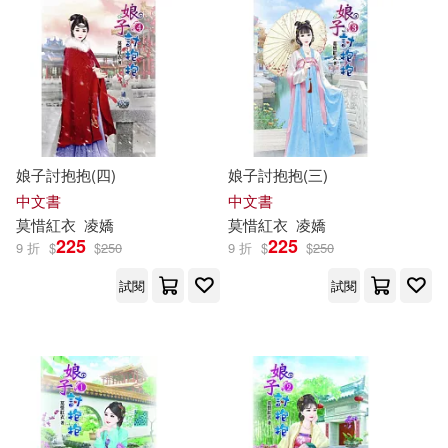
胡淑芬(2)
莫先武(2)
天下雜誌(2)
小漫遊文化(2)
莫小軒(2)
莫提默‧艾德勒(2)
小熊出版(2)
小魯文化(2)
莫斌(2)
莫林虎(2)
布克文化(2)
娘子討抱抱(四)
娘子討抱抱(三)
中文書
中文書
莫楠(2)
莫澄(2)
莫
惜紅衣
凌嬌
莫
惜紅衣
凌嬌
廣西科學技術出版社(2)
225
225
9 折
$
$
250
9 折
$
$
250
莫誠康(2)
莫．威樂(2)
試閱
試閱
延伸有聲出版(2)
感電出版(2)
麥可．列寧頓(2)
春山出版(2)
(德)莫欺特(1)
機械工業出版社(2)
海鴿(2)