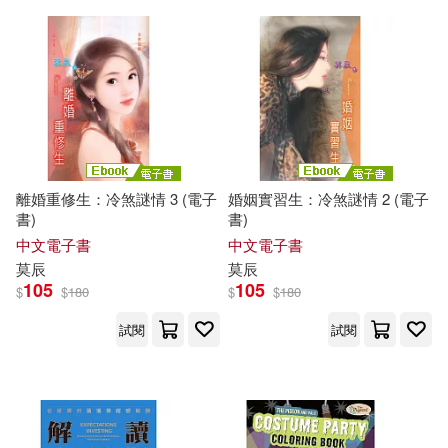
方智(1)
日出出版(1)
張李敏(1)
張碧(1)
春天出版社(1)
張遠南(1)
張采(1)
是時候工作室(1)
木馬文化(1)
張馨潔(1)
強納森．福克斯(1)
本事出版社(1)
東大(1)
離婚重修生：冷煞謎情 3 (電子
婚姻實習生：冷煞謎情 2 (電子
書)
書)
強納生．普林斯(1)
中文電子書
中文電子書
柿子文化(1)
桂冠(1)
莫
辰
莫
辰
105
105
$
$
180
$
$
180
彼得．波莫蘭契夫(1)
極地工廠(1)
樂金文化(1)
試閱
試閱
徐國能(1)
徐楓(1)
步步(1)
水滴文化(1)
德國Ghristophorus出版集團 行國V
江蘇人民出版社(1)
elber出版社 編著(1)