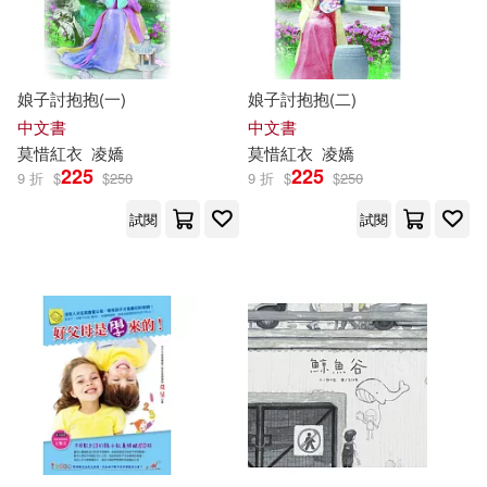
(法)安德烈‧莫羅阿(1)
湖南文藝出版社(2)
(美)莫格爾(1)
娘子討抱抱(一)
娘子討抱抱(二)
白象文化(2)
科學出版社(2)
中文書
中文書
(英 ) 弗吉尼亞·伍爾夫(1)
莫
惜紅衣
凌嬌
莫
惜紅衣
凌嬌
積木文化(2)
網路與書出版(2)
225
225
9 折
$
$
250
9 折
$
$
250
(英)朱迪斯·克爾(1)
試閱
試閱
聯經出版公司(2)
衛城出版(2)
A・馬克・威廉斯(1)
要有光(2)
貓頭鷹(2)
Eichner）(1)
貴州人民出版社(2)
達觀(2)
Hamburger Studio(1)
遠足文化(2)
野人(2)
Hermsdorf）(1)
KJ查爾斯(1)