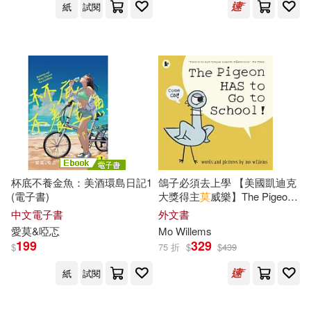
紙
試閱
安娜．卡蜜拉．庫普卡(1)
德慧文化圖書有限公司(1)
安子著(1)
宋承澤(1)
成都時代出版社(1)
小林弘幸(1)
小林源文(1)
接力出版社(1)
播道會(1)
尼克．阿諾(1)
文化藝術出版社(1)
杯底不養金魚：美酒環島日記1
鴿子必須去上學 【美國凱迪克
居伊·德·莫泊桑(1)
新世界出版社(1)
(電子書)
大獎得主
莫
威樂】The Pigeon
HAS to Go to School!
中文電子書
外文書
幼福編輯部(1)
康靜文(1)
新星出版社(1)
新蕾出版社(1)
愛
莫
&啞忑
Mo Willems
199
329
$
75 折
$
$
439
張光直(1)
張勇(1)
新銳文創(1)
新雅文化(1)
紙
試閱
張千帆(1)
張志忠(1)