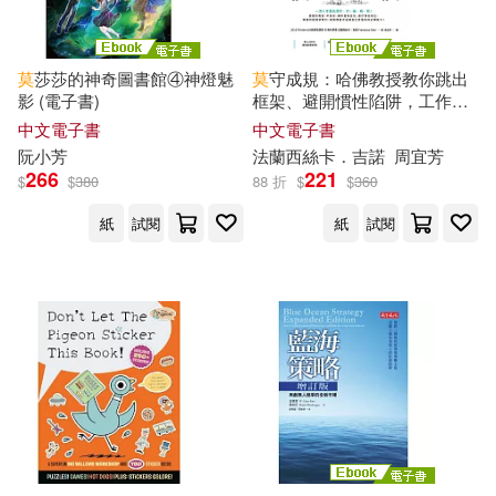
明 廣莫輯錄(1)
晏性平(1)
海峽書局(1)
莫
莎莎的神奇圖書館④神燈魅
莫
守成規：哈佛教授教你跳出
李元洛(1)
李安娜(1)
海穹文化有限公司(1)
影 (電子書)
框架、避開慣性陷阱，工作與
生活都更出色 (電子書)
中文電子書
中文電子書
李寬宏(1)
李慕南(1)
阮小芳
法蘭西絲卡．吉諾
周宜芳
清文華泉(1)
滾石移動(1)
266
221
$
$
380
88 折
$
$
360
李會詩(1)
李紅祥(1)
紙
試閱
紙
試閱
灕江出版社(1)
無非文化(1)
李詩禹(1)
林之滿(1)
百花文藝出版社(1)
林庭峰(1)
林文恭(1)
百花洲文藝出版社(1)
林維鋒(1)
林肇堂(1)
真哪噠(1)
碁峰(1)
林莫(1)
林靜(1)