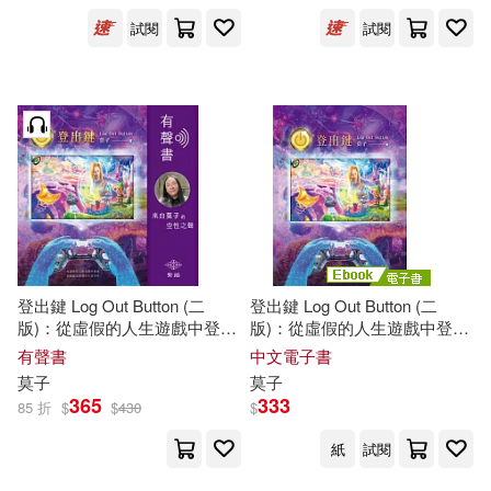
試閱
試閱
寵物生活(1)
玲廊滿藝(2)
磯野フナ(12)
莫霖(12)
展開
電子書(493)
有聲書(2)
詹冰(10)
友麻碧(9)
出版社
(可複選)
田島美美(9)
勇人(8)
台灣角川(33)
東立(33)
POPLAR社(7)
しょごた(7)
飛象文化(30)
時報出版(23)
登出鍵 Log Out Button (二
登出鍵 Log Out Button (二
三津田信三(7)
全民熙(7)
版)：從虛假的人生遊戲中登出
版)：從虛假的人生遊戲中登出
回到徹底圓滿的生命存在 (有聲
回到徹底圓滿的生命存在 (電子
悅文社(19)
崧燁文化(18)
展開
有聲書
中文電子書
書)
書)
莫
子
莫
子
日本公益社團法人全國自費老人之
365
333
家協會(7)
85 折
$
$
430
$
希代(13)
禾馬(12)
配送方式
(可複選)
紙
試閱
莫宸(7)
莫泊桑(7)
三采(11)
中版集團(11)