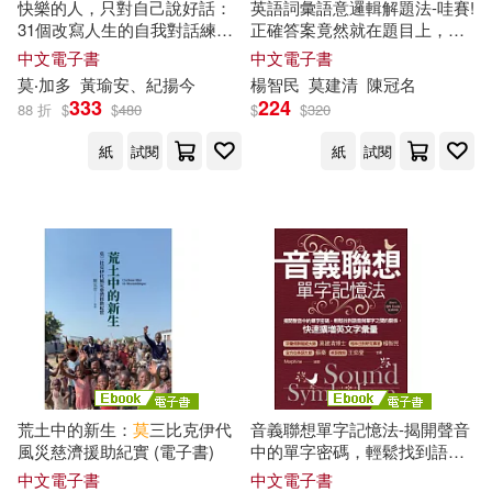
墨刻(1)
大呂文化(1)
快樂的人，只對自己說好話：
英語詞彙語意邏輯解題法-哇賽!
司(1)
31個改寫人生的自我對話練
正確答案竟然就在題目上，教
習，用科學方法戰勝焦慮、依
你精準找出關鍵字，答題又快
中文電子書
中文電子書
原野(1)
古格里‧祖克曼(1)
大寫出版(1)
大牌出版(1)
戀與逃避心態，創造真正長久
又正確! (電子書)
莫
‧加多
黃瑜安、紀揚今
楊智民
莫
建清
陳冠名
的幸福感 (電子書)
333
224
88 折
$
$
480
$
$
320
史黛西．羅賓遜(1)
大石國際文化(1)
大碩教育(1)
紙
試閱
紙
試閱
吉本芭娜娜(1)
吳學剛(1)
天培(1)
太雅出版社(1)
吳毓嫻(1)
吳舜丞(1)
奧林(1)
如何(1)
周芬伶(1)
哈金(1)
子席國際(1)
唐小兵(1)
喬尼‧湯姆森(1)
宣道傳意及出版事工有限公司(1)
荒土中的新生：
莫
三比克伊代
音義聯想單字記憶法-揭開聲音
風災慈濟援助紀實 (電子書)
中的單字密碼，輕鬆找到語音
喬爾達．莫蘭西(1)
喵喵(1)
與單字之間的關係，快速擴增
小宇宙文化(1)
小牛頓(1)
中文電子書
中文電子書