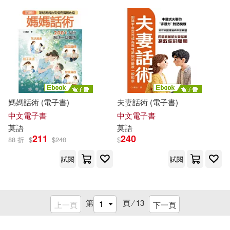
浦上滿(1)
海倫．莫提姆(1)
溫蒂．莫傑爾(1)
漢斯達・索文德拉・謝卡爾 Hansd
a Sowvendra Shekhar(1)
媽媽話術 (電子書)
夫妻話術 (電子書)
中文電子書
中文電子書
漫畫:小龍(1)
莫
語
莫
語
211
240
88 折
$
$
240
$
潔西卡薩‧巴格利(1)
試閱
試閱
牛頓出版股份有限公司(1)
第
頁 ⁄
13
上一頁
下一頁
王俊(1)
王姿懿(1)