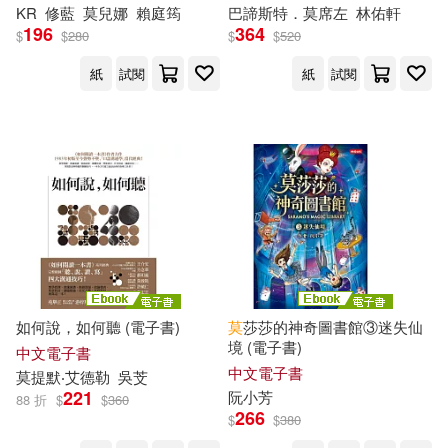
KR
修藍
莫
兒娜
賴庭筠
巴諦斯特．
莫
席左
林佑軒
196
364
楊富閔(1)
楊小濱(1)
$
$
280
$
$
520
複刻文化(1)
紙
試閱
紙
試閱
楊明(1)
楊牧(1)
西安電子科技大學出版社(1)
楊英健(1)
楊逵(1)
賴恩延(1)
遠見雜誌(1)
楚依．莫爾克(1)
重慶大學出版社(1)
重慶大學電子音像出版社有限公司
樓弘・莫侯(1)
(1)
如何說，如何聽 (電子書)
莫
莎莎的神奇圖書館③迷失仙
歐雷・莫西森(1)
金城出版社(1)
金塊文化(1)
境 (電子書)
中文電子書
中文電子書
莫
提默‧艾德勒
吳芠
221
阮小芳
88 折
$
$
360
段鵬（主編）(1)
長江文藝出版社(1)
266
$
$
380