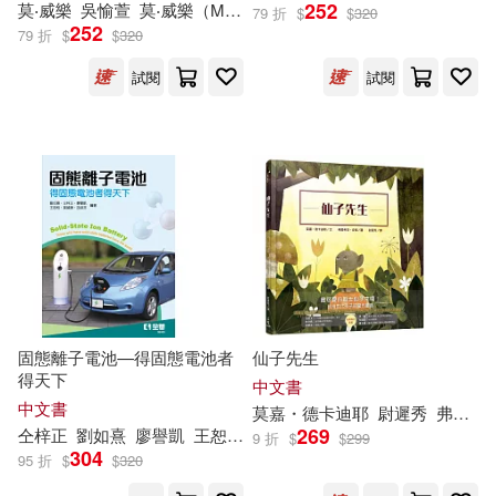
252
莫
‧威樂
吳愉萱
莫
‧威樂（Mo Willems）
仝梓正(2)
何建珍(2)
79 折
$
$
320
252
寶瓶文化(3)
小天下(3)
79 折
$
$
320
試閱
試閱
保羅托迪(2)
劉如熹(2)
心靈工坊(3)
校園書房(3)
加藤諦三(2)
咖哩(2)
突破出版社(3)
安德烈．莫洛亞(2)
華中科技大學出版社(3)
安德烈．莫瑞茲(2)
親子天下(3)
巴諦斯特．莫席左(2)
固態離子電池—得固態電池者
仙子先生
財經錢線文化有限公司(3)
得天下
中文書
中文書
莫
嘉・德卡迪耶
尉遲秀
弗羅希安・皮傑（Florian Pigé）
布萊恩．莫蘭(2)
269
仝梓正
劉如熹
廖譽凱
王恕柏
胡淑芬
莫
誠康
9 折
$
$
299
麥田(3)
Naxos(2)
304
95 折
$
$
320
希瑟‧W‧佩緹(2)
廖譽凱(2)