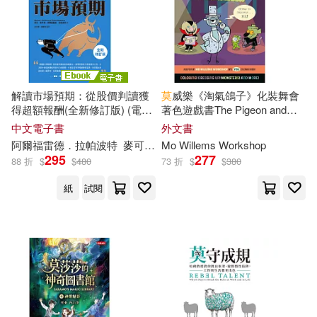
惜之(1)
愛倫坡(1)
江蘇少年兒童出版社(1)
愛莫&啞忑(1)
江蘇鳳凰文藝出版社(1)
解讀市場預期：從股價判讀獲
莫
威樂《淘氣鴿子》化裝舞會
得超額報酬(全新修訂版) (電子
著色遊戲書The Pigeon and
慈濟基金會文史處(1)
江西教育出版社(1)
書)
Pals Costume Party Coloring
中文電子書
外文書
Book
阿爾福雷德．拉帕波特
麥可．
莫
Mo Willems Workshop
布新
徐文傑
鍾顏聿
拉娜‧福洛荷(1)
295
277
江西美術出版社(1)
88 折
$
$
480
73 折
$
$
380
紙
試閱
提姆・威格莫(1)
方昭翔(1)
河南科學技術出版社(1)
明 廣莫參訂(1)
河海大學出版社(1)
活泉(1)
明 廣莫直解(1)
浙江少年兒童出版社(1)