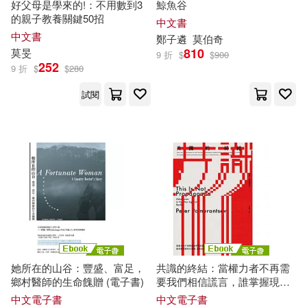
好父母是學來的!：不用數到3
鯨魚谷
高寶(2)
的親子教養關鍵50招
中文書
KR(1)
Lion Yen(1)
中文書
鄭
子
遴
莫
伯奇
Biddulph Recordings(1)
810
莫
旻
9 折
$
$
900
252
9 折
$
$
280
Modrow）(1)
Streletz）(1)
Challenge(1)
G-WALK(1)
試閱
[加]朱莉亞‧莫爾登（Julia Moulde
n）(1)
Gramola(1)
ICA Classics(1)
[美]查爾斯．菲爾莫爾（Charles Fill
more）(1)
Irodori Comics-鳳梨(1)
[美]莫那斯特拉（Monastra，V．
J．）(1)
MELODIYA(1)
[英]吉卜林（Kipling，R．）著 莫厄
特（Mowat，R．）改寫(1)
Moscow Conservatory Records(1)
她所在的山谷：豐盛、富足，
共識的終結：當權力者不再需
鄉村醫師的生命餽贈 (電子書)
要我們相信謊言，誰掌握現實
[英]帕莫（F．R．Palmer）(1)
的定義權，誰就能操控政治 (電
PCuSER電腦人文化(1)
中文電子書
中文電子書