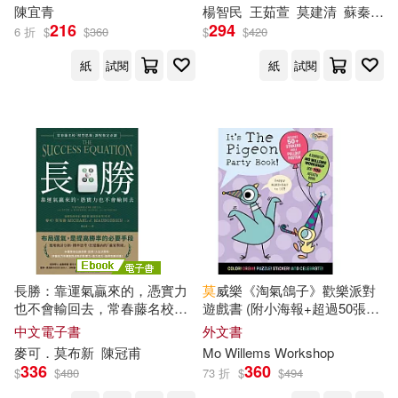
英文字彙量 (電子書)
陳宜青
楊智民
王茹萱
莫
建清
蘇秦
Mor
216
294
6 折
$
$
360
$
$
420
嚴淑女(1)
埃琳娜．莫蘭多(1)
山東友誼出版社(1)
紙
試閱
紙
試閱
埼田要介(1)
夏忠波(1)
山東大學出版社(1)
大衛．威廉(1)
奏舞音(1)
山西人民出版社(1)
姬雪(1)
崧博出版(1)
希望出版社(1)
娜塔莉亞．莎洛什維利(1)
幼福(1)
長勝：靠運氣贏來的，憑實力
莫
威樂《淘氣鴿子》歡樂派對
孔謐(1)
宇文正(1)
也不會輸回去，常春藤名校
遊戲書 (附小海報+超過50張貼
廣西師範大學出版社(1)
「模型思維」課程指定必讀 (電
紙) It’s the Pigeon Party Book!
中文電子書
外文書
子書)
麥可．
莫
布新
陳冠甫
Mo Willems Workshop
安妮克．舒拉姆(1)
張老師文化(1)
336
360
$
$
480
73 折
$
$
494