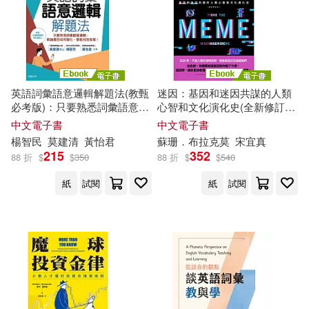
克里斯提昂．賈克(1)
中華書局(香港)(1)
九歌(1)
凌玉著(1)
凱文·努金特(1)
二十張出版(1)
英語詞彙語意邏輯解題法(教甄
迷因：基因和迷因共謀的人類
凱潔．維邁爾(1)
必考版)：只要熟悉詞彙語意邏
心智和文化演化史(全新修訂
人民日報出版社(1)
輯，無論題目如何變化，都能
本) (電子書)
中文電子書
中文電子書
找到答案! (電子書)
楊智民
莫
建清
黃怡君
蘇珊．布拉克
莫
宋宜真
凱特‧莎莫史克爾(1)
215
352
88 折
$
$
350
88 折
$
$
540
企業管理出版社(1)
健行(1)
紙
試閱
紙
試閱
凱瑟琳．吉爾博特．莫道克(1)
典藏藝術家庭(1)
劉培杰(1)
劉宗坤(1)
北京語言大學出版社(1)
劉新華(1)
劉昕(1)
北方文藝出版社(1)