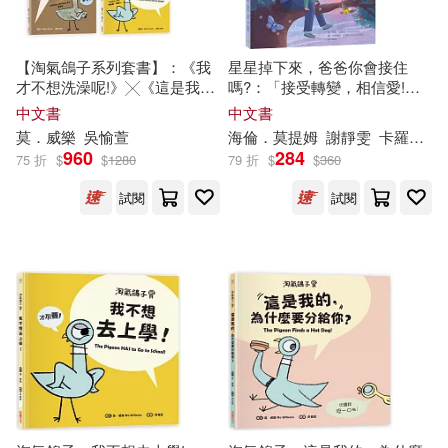
現在可購買商品(594)
TACET(4)
warner music(4)
麥可．莫布新(4)
作者/演唱/譯/編/繪(14)
【淘氣鴿子系列套書】：《我
星星掉下來，爸爸你會接住
三民(4)
八旗文化(4)
才不想洗澡呢!》╳《這是我
嗎?：「接受轉變，相信愛!」
的，為什麼要分給你?》╳《為
親子生命教育最溫柔的對話
中文書
中文書
（美）莫·威廉斯(4)
quiet(3)
價格
-
什麼他有餅乾，我沒有?》
化學工業出版社(4)
莫
．威樂
範圍
吳愉萱
海倫．
莫
提姆
謝靜雯
卡羅萊納．拉貝伊（Carolina Rabei）
╳《我不想去上學!》
960
284
75 折
$
$
1280
79 折
$
$
360
tsugumi(3)
一杉エーイチ(3)
商周出版(4)
試閱
試閱
以撒‧艾西莫夫(3)
友麻碧 (3)
外語教學與研究出版社(4)
喬雪言(3)
小龍(3)
好書多(4)
好讀(4)
張天蓉(3)
方舟文化(4)
漫遊者文化(4)
日本公益社團法人全國自費老人之
家協會、POPLAR社(3)
猛獁教育(4)
紳士出版(4)