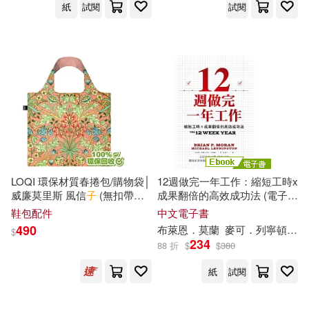
中夢早教項目組(1)
紙
試閱
試閱
上海人民出版社有限責任公司(1)
丹‧莫藍(1)
丹尼・蘇格曼(1)
上海浩林文化傳播股份有限公司(1)
丹尼爾．查莫維茨(1)
上海音樂出版社(1)
丹．莫樂(1)
五十嵐雄策(1)
世界圖書出版公司北京公司(1)
五角(1)
亞歷山卓．德羅薩(1)
LOQI 環保材質春捲包/購物袋│
12週做完一年工作：縮短工時x
中國宇航出版社(1)
威廉莫里斯 風信
子
(無扣帶、
成果翻倍的高效成功法 (電子
暗袋)
書)
鞋包配件
中文電子書
任昱萍(1)
伊恩．莫蒂默(1)
490
布萊恩．
莫
蘭
麥可．列寧頓
夏
中國少年兒童出版社(1)
$
234
88 折
$
$
380
伊莉絲・華莫比達(1)
中國文聯出版社(1)
紙
試閱
伐依絲．牟固那那(1)
何盈(1)