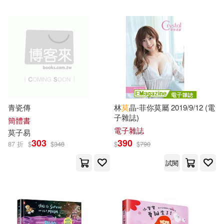
可超商取貨(210)
莫渝(7)
伊恩‧莫蒂默(6)
清華大學出版社(11)
文訊(10)
可海外宅配(203)
莫子(6)
莫惜紅衣(6)
社會科學文獻出版社(10)
可港澳店取(190)
莫言(6)
ももやま(5)
台灣東販(9)
平心出版(9)
可新加坡店取(175)
青瓷傳
林
莫
晶-菲你莫屬 2019/9/12 (電
夏琳娜(5)
緒慈(5)
子雜誌)
蓋亞(9)
SONY MUSIC(7)
簡體書
可菲律賓店取(193)
電子雜誌
莫
子
易
莫‧威樂(5)
莫建清(5)
303
390
87 折
$
$
348
$
$
790
千華駐科技(7)
奇幻基地(7)
試閱
（挪）恩德仁•L.爱瑞克森(5)
上市日期
(可複選)
晨星(7)
秀威資訊(7)
（挪）金•廷格斯达尔(5)
一個月內上市新品(13)
采實文化(7)
Ingram(6)