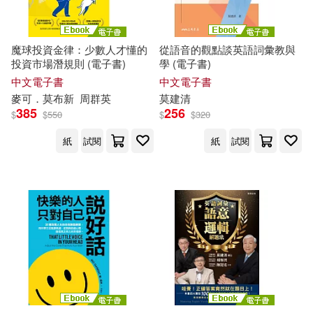
劉星辰(1)
劉民和(1)
南海出版公司(1)
劉清彥(1)
劉鑫(1)
魔球投資金律：少數人才懂的
從語音的觀點談英語詞彙教與
印刷工業出版社(1)
印刻(1)
投資市場潛規則 (電子書)
學 (電子書)
中文電子書
中文電子書
北川悅吏子(1)
卡哈‧莫蘭(1)
麥可．
莫
布新
周群英
莫
建清
哈爾濱工業大學出版社(1)
385
256
$
$
550
$
$
320
卡爾．施洛格(1)
紙
試閱
紙
試閱
商務(1)
喜瑪拉雅(1)
卡琳娜．諾布斯(1)
四川少年兒童出版社(1)
原著 帕雅兒．莫盧爾和桑傑．莫盧
爾 (Payal Molur and Sanjay Molur)
四川美術出版社(1)
繪者 索娜莉．佐赫拉 (Sonali Zohr
a)(1)
圓方出版社(1)
堡壘文化(1)
原著 斯瓦蒂·森古普塔(Swati Sengu
pta)繪者 里沙夫·莫翰蒂(Rishav Mo
hanty)重編 好書多教育科技有限公