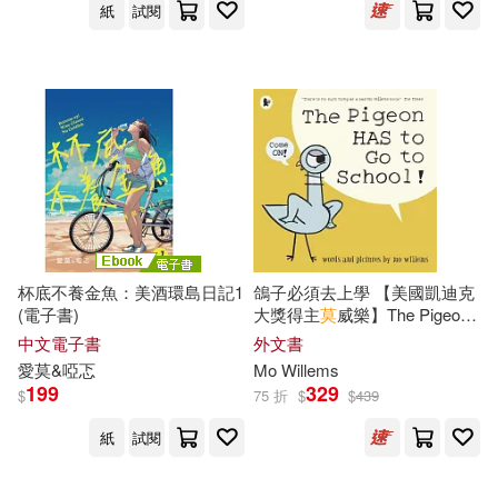
紙
試閱
安娜．卡蜜拉．庫普卡(1)
德慧文化圖書有限公司(1)
安子著(1)
宋承澤(1)
成都時代出版社(1)
小林弘幸(1)
小林源文(1)
接力出版社(1)
播道會(1)
尼克．阿諾(1)
文化藝術出版社(1)
杯底不養金魚：美酒環島日記1
鴿子必須去上學 【美國凱迪克
居伊·德·莫泊桑(1)
新世界出版社(1)
(電子書)
大獎得主
莫
威樂】The Pigeon
HAS to Go to School!
中文電子書
外文書
幼福編輯部(1)
康靜文(1)
新星出版社(1)
新蕾出版社(1)
愛
莫
&啞忑
Mo Willems
199
329
$
75 折
$
$
439
張光直(1)
張勇(1)
新銳文創(1)
新雅文化(1)
紙
試閱
張千帆(1)
張志忠(1)