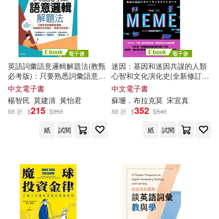
克里斯提昂．賈克(1)
中華書局(香港)(1)
九歌(1)
凌玉著(1)
凱文·努金特(1)
二十張出版(1)
英語詞彙語意邏輯解題法(教甄
迷因：基因和迷因共謀的人類
凱潔．維邁爾(1)
必考版)：只要熟悉詞彙語意邏
心智和文化演化史(全新修訂
人民日報出版社(1)
輯，無論題目如何變化，都能
本) (電子書)
中文電子書
中文電子書
找到答案! (電子書)
楊智民
莫
建清
黃怡君
蘇珊．布拉克
莫
宋宜真
凱特‧莎莫史克爾(1)
215
352
88 折
$
$
350
88 折
$
$
540
企業管理出版社(1)
健行(1)
紙
試閱
紙
試閱
凱瑟琳．吉爾博特．莫道克(1)
典藏藝術家庭(1)
劉培杰(1)
劉宗坤(1)
北京語言大學出版社(1)
劉新華(1)
劉昕(1)
北方文藝出版社(1)