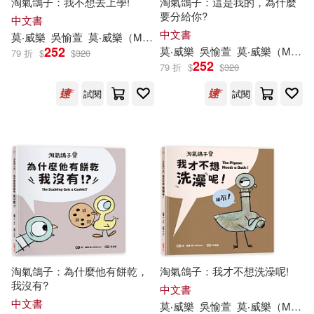
淘氣鴿子：我不想去上學!
淘氣鴿子：這是我的，為什麼
要分給你?
中文書
楊智民(3)
潔西卡．唐森(3)
中文書
莫
‧威樂
吳愉萱
莫
‧威樂（Mo Willems）
電子工業出版社(4)
252
莫
‧威樂
吳愉萱
莫
‧威樂（Mo Willems）
79 折
$
$
320
252
祈莫昕(3)
芮妮‧崔莫(3)
79 折
$
$
320
馬可孛羅(4)
試閱
試閱
莫子易(3)
莫志斌(3)
CBETA 財團法人佛教電子佛典基金
會(3)
莫旭強(3)
莫筑凌(3)
KADOKAWA(3)
陳啟峰(3)
餘珊(3)
中國計量出版社(3)
Mo(2)
Mo Willems(2)
北京聯合出版公司(3)
淘氣鴿子：為什麼他有餅乾，
淘氣鴿子：我才不想洗澡呢!
Willems(2)
ㄚ莫蝸牛(2)
我沒有?
中文書
基本書坊(3)
天下書盟(3)
中文書
莫
‧威樂
吳愉萱
莫
‧威樂（Mo Willems）