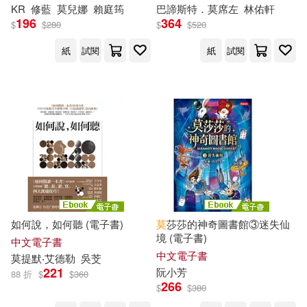
KR
修藍
莫
兒娜
賴庭筠
巴諦斯特．
莫
席左
林佑軒
196
364
楊富閔(1)
楊小濱(1)
$
$
280
$
$
520
複刻文化(1)
紙
試閱
紙
試閱
楊明(1)
楊牧(1)
西安電子科技大學出版社(1)
楊英健(1)
楊逵(1)
賴恩延(1)
遠見雜誌(1)
楚依．莫爾克(1)
重慶大學出版社(1)
重慶大學電子音像出版社有限公司
樓弘・莫侯(1)
(1)
如何說，如何聽 (電子書)
莫
莎莎的神奇圖書館③迷失仙
歐雷・莫西森(1)
金城出版社(1)
金塊文化(1)
境 (電子書)
中文電子書
中文電子書
莫
提默‧艾德勒
吳芠
221
阮小芳
88 折
$
$
360
段鵬（主編）(1)
長江文藝出版社(1)
266
$
$
380