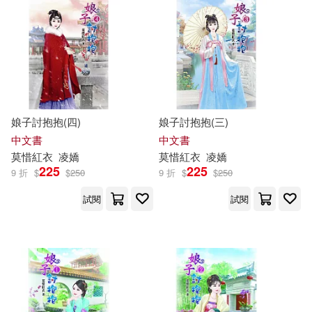
胡淑芬(2)
莫先武(2)
天下雜誌(2)
小漫遊文化(2)
莫小軒(2)
莫提默‧艾德勒(2)
小熊出版(2)
小魯文化(2)
莫斌(2)
莫林虎(2)
布克文化(2)
娘子討抱抱(四)
娘子討抱抱(三)
中文書
中文書
莫楠(2)
莫澄(2)
莫
惜紅衣
凌嬌
莫
惜紅衣
凌嬌
廣西科學技術出版社(2)
225
225
9 折
$
$
250
9 折
$
$
250
莫誠康(2)
莫．威樂(2)
試閱
試閱
延伸有聲出版(2)
感電出版(2)
麥可．列寧頓(2)
春山出版(2)
(德)莫欺特(1)
機械工業出版社(2)
海鴿(2)