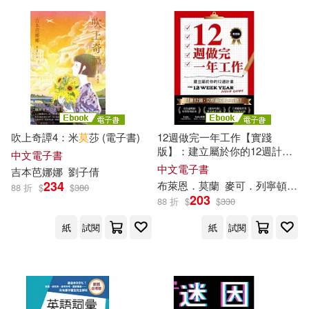
中國書店(1)
何艷球(1)
佩卓．阿莫多瓦(1)
中國水利水電出版社(1)
佳樂(1)
依子阿依莫(1)
中國紡織出版社(1)
俞姿婷(1)
修藍(1)
中國華僑出版社(1)
吹上奇譚4：米
莫
莎 (電子書)
12週做完一年工作【實踐
版】：建立屬於你的12週計畫
中文電子書
傑瑞・霍普金斯(1)
(電子書)
中文電子書
吉本芭娜娜
劉子倩
中國輕工業出版社(1)
234
布萊恩．
莫
蘭
麥可．列寧頓
夏
88 折
$
$
380
203
傑瑞德．法莫(1)
光澤(1)
88 折
$
$
330
中國醫藥科技出版社(1)
紙
試閱
紙
試閱
克拉夫斯・史帝貝克(1)
中國鐵道出版社(1)
克絲汀．莫柏格(1)
中央編譯出版社(1)