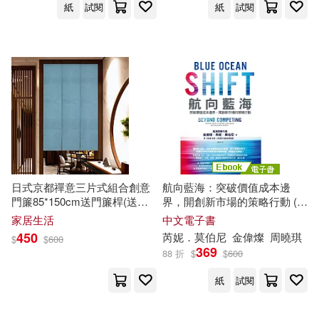
紙
試閱
紙
試閱
殷敬華，莫志深 主編(1)
雙囍出版(1)
青馬文化(1)
江城子(1)
沙隆．莫艾倫(1)
音樂之橋(1)
飛寶(1)
沛莫笛亞‧阿蘭大‧拓爾(1)
高富(1)
鷹出版(1)
法蘭西絲卡．吉諾(1)
黑眼睛文化(1)
波莉・莫蘭(1)
日式京都禪意三片式組合創意
航向藍海：突破價值成本邊
黑龍江美術出版社(1)
門簾85*150cm送門簾桿(送桿
界，開創新市場的策略行動 (電
子/長門簾/風水簾/門簾/臥室門
子書)
家居生活
中文電子書
波里斯‧寇戴明斯基(1)
簾/短門簾) 淺
莫
藍
450
芮妮．
莫
伯尼
金偉燦
周曉琪
$
$
600
369
88 折
$
$
600
泰絲．格里森(1)
洪亮(1)
紙
試閱
洪宜紃(1)
派翠克‧弗莫(1)