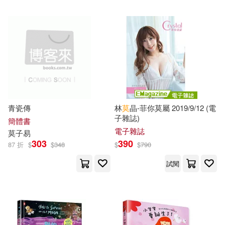
可超商取貨(210)
莫渝(7)
伊恩‧莫蒂默(6)
清華大學出版社(11)
文訊(10)
可海外宅配(203)
莫子(6)
莫惜紅衣(6)
社會科學文獻出版社(10)
可港澳店取(190)
莫言(6)
ももやま(5)
台灣東販(9)
平心出版(9)
可新加坡店取(175)
青瓷傳
林
莫
晶-菲你莫屬 2019/9/12 (電
夏琳娜(5)
緒慈(5)
子雜誌)
蓋亞(9)
SONY MUSIC(7)
簡體書
可菲律賓店取(193)
電子雜誌
莫
子
易
莫‧威樂(5)
莫建清(5)
303
390
87 折
$
$
348
$
$
790
千華駐科技(7)
奇幻基地(7)
試閱
（挪）恩德仁•L.爱瑞克森(5)
上市日期
(可複選)
晨星(7)
秀威資訊(7)
（挪）金•廷格斯达尔(5)
一個月內上市新品(13)
采實文化(7)
Ingram(6)