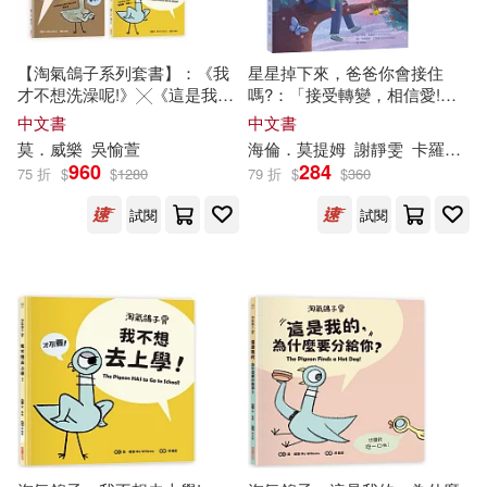
現在可購買商品(594)
TACET(4)
warner music(4)
麥可．莫布新(4)
作者/演唱/譯/編/繪(14)
【淘氣鴿子系列套書】：《我
星星掉下來，爸爸你會接住
三民(4)
八旗文化(4)
才不想洗澡呢!》╳《這是我
嗎?：「接受轉變，相信愛!」
的，為什麼要分給你?》╳《為
親子生命教育最溫柔的對話
中文書
中文書
（美）莫·威廉斯(4)
quiet(3)
價格
-
什麼他有餅乾，我沒有?》
化學工業出版社(4)
莫
．威樂
範圍
吳愉萱
海倫．
莫
提姆
謝靜雯
卡羅萊納．拉貝伊（Carolina Rabei）
╳《我不想去上學!》
960
284
75 折
$
$
1280
79 折
$
$
360
tsugumi(3)
一杉エーイチ(3)
商周出版(4)
試閱
試閱
以撒‧艾西莫夫(3)
友麻碧 (3)
外語教學與研究出版社(4)
喬雪言(3)
小龍(3)
好書多(4)
好讀(4)
張天蓉(3)
方舟文化(4)
漫遊者文化(4)
日本公益社團法人全國自費老人之
家協會、POPLAR社(3)
猛獁教育(4)
紳士出版(4)