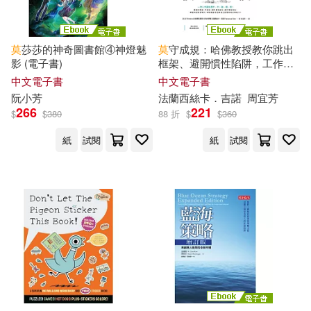
明 廣莫輯錄(1)
晏性平(1)
海峽書局(1)
莫
莎莎的神奇圖書館④神燈魅
莫
守成規：哈佛教授教你跳出
李元洛(1)
李安娜(1)
海穹文化有限公司(1)
影 (電子書)
框架、避開慣性陷阱，工作與
生活都更出色 (電子書)
中文電子書
中文電子書
李寬宏(1)
李慕南(1)
阮小芳
法蘭西絲卡．吉諾
周宜芳
清文華泉(1)
滾石移動(1)
266
221
$
$
380
88 折
$
$
360
李會詩(1)
李紅祥(1)
紙
試閱
紙
試閱
灕江出版社(1)
無非文化(1)
李詩禹(1)
林之滿(1)
百花文藝出版社(1)
林庭峰(1)
林文恭(1)
百花洲文藝出版社(1)
林維鋒(1)
林肇堂(1)
真哪噠(1)
碁峰(1)
林莫(1)
林靜(1)