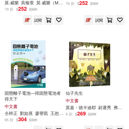
252
莫
‧威樂
吳愉萱
莫
‧威樂（Mo Willems）
仝梓正(2)
何建珍(2)
79 折
$
$
320
252
寶瓶文化(3)
小天下(3)
79 折
$
$
320
試閱
試閱
保羅托迪(2)
劉如熹(2)
心靈工坊(3)
校園書房(3)
加藤諦三(2)
咖哩(2)
突破出版社(3)
安德烈．莫洛亞(2)
華中科技大學出版社(3)
安德烈．莫瑞茲(2)
親子天下(3)
巴諦斯特．莫席左(2)
固態離子電池—得固態電池者
仙子先生
財經錢線文化有限公司(3)
得天下
中文書
中文書
莫
嘉・德卡迪耶
尉遲秀
弗羅希安・皮傑（Florian Pigé）
布萊恩．莫蘭(2)
269
仝梓正
劉如熹
廖譽凱
王恕柏
胡淑芬
莫
誠康
9 折
$
$
299
麥田(3)
Naxos(2)
304
95 折
$
$
320
希瑟‧W‧佩緹(2)
廖譽凱(2)