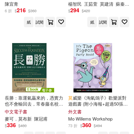
英文字彙量 (電子書)
陳宜青
楊智民
王茹萱
莫
建清
蘇秦
Mor
216
294
6 折
$
$
360
$
$
420
嚴淑女(1)
埃琳娜．莫蘭多(1)
山東友誼出版社(1)
紙
試閱
紙
試閱
埼田要介(1)
夏忠波(1)
山東大學出版社(1)
大衛．威廉(1)
奏舞音(1)
山西人民出版社(1)
姬雪(1)
崧博出版(1)
希望出版社(1)
娜塔莉亞．莎洛什維利(1)
幼福(1)
長勝：靠運氣贏來的，憑實力
莫
威樂《淘氣鴿子》歡樂派對
孔謐(1)
宇文正(1)
也不會輸回去，常春藤名校
遊戲書 (附小海報+超過50張貼
廣西師範大學出版社(1)
「模型思維」課程指定必讀 (電
紙) It’s the Pigeon Party Book!
中文電子書
外文書
子書)
麥可．
莫
布新
陳冠甫
Mo Willems Workshop
安妮克．舒拉姆(1)
張老師文化(1)
336
360
$
$
480
73 折
$
$
494