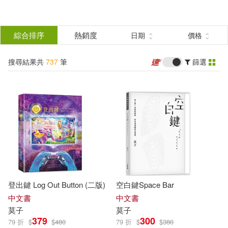
搜
尋
分類
綜合排序
熱銷度
日期
價格
(單選)
結
搜尋結果共
737
筆
篩選
圖書(157)
所有商品(737)
果
影音(39)
雜誌(3)
篩
選
美妝(1)
服飾(1)
展開
作者
(可複選)
家居生活(7)
設計文具(2)
登出鍵 Log Out Button (二版)
空白鍵Space Bar
休閒生活(2)
婦幼生活(10)
莫辰(25)
三好輝(17)
中文書
中文書
莫
子
莫
子
379
300
79 折
$
$
480
79 折
$
$
380
餐廚生活(4)
鞋包配件(13)
竹內良輔(16)
柯南‧道爾(14)