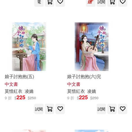
電
試閱
Walker Books Ltd.(2)
彼強．莫伊尼(2)
中國友誼出版公司(2)
所長任有病(2)
中國對外翻譯出版公司(2)
拉斐爾・歐蒙(2)
人民衛生出版社(2)
提耶里・馬克思(2)
全華圖書(2)
博樂伯樂(2)
娘子討抱抱(五)
娘子討抱抱(六)完
中文書
中文書
斜線堂有紀(2)
林鴻信(2)
莫
惜紅衣
凌嬌
莫
惜紅衣
凌嬌
原水(2)
原點(2)
225
225
9 折
$
$
250
9 折
$
$
250
江河逐浪(2)
派翠克．弗莫(2)
試閱
試閱
啟示(2)
外貿協會(2)
王恕柏(2)
白隼(2)
大是文化(2)
天下文化(2)