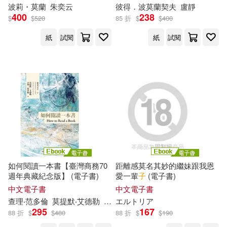
子書)
波莉・
莫
蘭
朱奕云
彼得．波
莫
蘭契夫
盧靜
comet(1)
あのねノネ(1)
400
238
$
$
520
85 折
$
$
400
SECRET MUSIC(1)
紙
試閱
紙
試閱
せうま(1)
アリスン(1)
Sunrise Music(1)
エルトリア(1)
TOSHIBA EMI(1)
シュガースプーン。(1)
Universal(1)
リブート編集部(1)
harmonia mundi(1)
如何閱讀一本書【臺灣商務70
距離感莫名其妙的繼妹跟我恩
三好 輝(1)
上大岡トメ(1)
週年典藏紀念版】 (電子書)
愛一輩
子
(電子書)
三聯書店(1)
中文電子書
中文電子書
上海淘米網(1)
查理‧范多倫
莫
提默‧艾德勒
朱衣
エルトリア
郝明義
上海交通大學出版社(1)
295
167
88 折
$
$
480
88 折
$
$
190