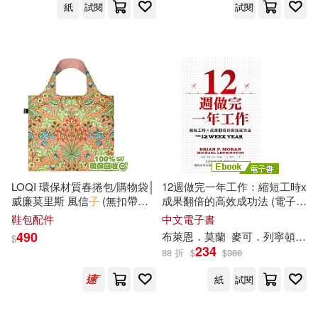
中夢早教項目組(1)
紙
試閱
試閱
上海人民出版社有限責任公司(1)
丹‧莫藍(1)
丹尼・蘇格曼(1)
上海浩林文化傳播股份有限公司(1)
丹尼爾．查莫維茨(1)
上海音樂出版社(1)
丹．莫樂(1)
五十嵐雄策(1)
世界圖書出版公司北京公司(1)
五角(1)
亞歷山卓．德羅薩(1)
LOQI 環保材質春捲包/購物袋│
12週做完一年工作：縮短工時x
中國宇航出版社(1)
威廉莫里斯 風信
子
(無扣帶、
成果翻倍的高效成功法 (電子
暗袋)
書)
鞋包配件
中文電子書
任昱萍(1)
伊恩．莫蒂默(1)
490
布萊恩．
莫
蘭
麥可．列寧頓
夏
中國少年兒童出版社(1)
$
234
88 折
$
$
380
伊莉絲・華莫比達(1)
中國文聯出版社(1)
紙
試閱
伐依絲．牟固那那(1)
何盈(1)