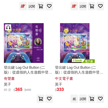
試閱
試閱
寵物生活(1)
玲廊滿藝(2)
磯野フナ(12)
莫霖(12)
展開
電子書(493)
有聲書(2)
詹冰(10)
友麻碧(9)
出版社
(可複選)
田島美美(9)
勇人(8)
台灣角川(33)
東立(33)
POPLAR社(7)
しょごた(7)
飛象文化(30)
時報出版(23)
登出鍵 Log Out Button (二
登出鍵 Log Out Button (二
三津田信三(7)
全民熙(7)
版)：從虛假的人生遊戲中登出
版)：從虛假的人生遊戲中登出
回到徹底圓滿的生命存在 (有聲
回到徹底圓滿的生命存在 (電子
悅文社(19)
崧燁文化(18)
展開
有聲書
中文電子書
書)
書)
莫
子
莫
子
日本公益社團法人全國自費老人之
365
333
家協會(7)
85 折
$
$
430
$
希代(13)
禾馬(12)
配送方式
(可複選)
紙
試閱
莫宸(7)
莫泊桑(7)
三采(11)
中版集團(11)