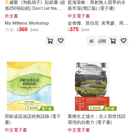
秀威少年(1)
究竟(1)
莫
威樂《淘氣鴿子》貼紙書 (超
藍海策略：再創無人競爭的全
過250張貼紙) Don’t Let the
新市場(增訂版) (電子書)
Pigeon Sticker This Book!
外文書
中文電子書
柏楊(1)
經史子集(1)
維京(1)
Mo Willems Workshop
金偉燦、
莫
伯尼
黃秀媛、周曉琪
360
375
73 折
$
$
494
$
$
500
柚芽，李夢瑤，李福會，莫丌，蒲
耕林(1)
聯合文學(1)
璞(1)
紙
試閱
查爾斯．菲爾莫爾(1)
臺灣商務(1)
查理‧范多倫(1)
柯南.道爾(1)
莉奈文創有限公司(1)
柯南．道爾(1)
桑曖(1)
華東師範大學出版社(1)
梁娟娟，鄧志超，莫川川（主編）
蒼璧出版有限公司(1)
(1)
荷歐波諾波諾經典語錄 (電子
重燃生之燼火：在人類世找回
書)
環境的自癒力 (電子書)
楊奎松(1)
楊子青青(1)
藍襪子出版社(1)
行路(1)
中文電子書
中文電子書