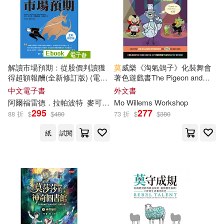
惜之(1)
愛倫坡(1)
江蘇少年兒童出版社(1)
愛莫&啞忑(1)
江蘇鳳凰文藝出版社(1)
解讀市場預期：從股價判讀獲
莫
威樂《淘氣鴿子》化裝舞會
得超額報酬(全新修訂版) (電子
著色遊戲書The Pigeon and
慈濟基金會文史處(1)
江西教育出版社(1)
書)
Pals Costume Party Coloring
中文電子書
外文書
Book
阿爾福雷德．拉帕波特
麥可．
莫
Mo Willems Workshop
布新
徐文傑
鍾顏聿
拉娜‧福洛荷(1)
295
277
江西美術出版社(1)
88 折
$
$
480
73 折
$
$
380
紙
試閱
提姆・威格莫(1)
方昭翔(1)
河南科學技術出版社(1)
明 廣莫參訂(1)
河海大學出版社(1)
活泉(1)
明 廣莫直解(1)
浙江少年兒童出版社(1)