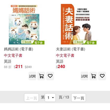
浦上滿(1)
海倫．莫提姆(1)
溫蒂．莫傑爾(1)
漢斯達・索文德拉・謝卡爾 Hansd
a Sowvendra Shekhar(1)
媽媽話術 (電子書)
夫妻話術 (電子書)
中文電子書
中文電子書
漫畫:小龍(1)
莫
語
莫
語
211
240
88 折
$
$
240
$
潔西卡薩‧巴格利(1)
試閱
試閱
牛頓出版股份有限公司(1)
第
頁 ⁄
13
上一頁
下一頁
王俊(1)
王姿懿(1)