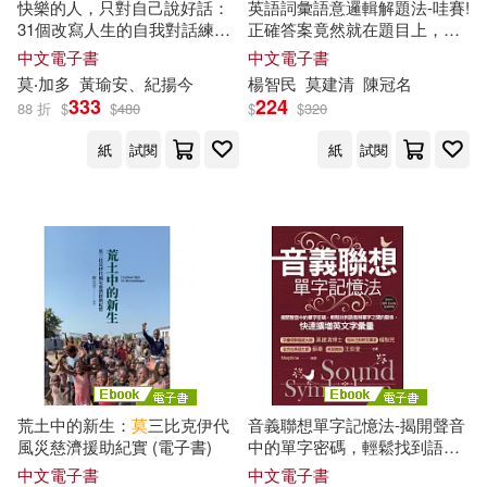
墨刻(1)
大呂文化(1)
快樂的人，只對自己說好話：
英語詞彙語意邏輯解題法-哇賽!
司(1)
31個改寫人生的自我對話練
正確答案竟然就在題目上，教
習，用科學方法戰勝焦慮、依
你精準找出關鍵字，答題又快
中文電子書
中文電子書
原野(1)
古格里‧祖克曼(1)
大寫出版(1)
大牌出版(1)
戀與逃避心態，創造真正長久
又正確! (電子書)
莫
‧加多
黃瑜安、紀揚今
楊智民
莫
建清
陳冠名
的幸福感 (電子書)
333
224
88 折
$
$
480
$
$
320
史黛西．羅賓遜(1)
大石國際文化(1)
大碩教育(1)
紙
試閱
紙
試閱
吉本芭娜娜(1)
吳學剛(1)
天培(1)
太雅出版社(1)
吳毓嫻(1)
吳舜丞(1)
奧林(1)
如何(1)
周芬伶(1)
哈金(1)
子席國際(1)
唐小兵(1)
喬尼‧湯姆森(1)
宣道傳意及出版事工有限公司(1)
荒土中的新生：
莫
三比克伊代
音義聯想單字記憶法-揭開聲音
風災慈濟援助紀實 (電子書)
中的單字密碼，輕鬆找到語音
喬爾達．莫蘭西(1)
喵喵(1)
與單字之間的關係，快速擴增
小宇宙文化(1)
小牛頓(1)
中文電子書
中文電子書