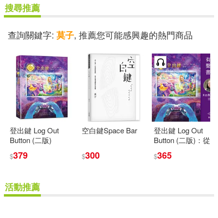
搜尋推薦
王明智(1)
查詢關鍵字:
, 推薦您可能感興趣的熱門商品
莫子
王明智、陳瑞君、陳建佑、王盈
彬、黃守宏、劉玉文、劉又銘、蔡
榮裕(1)
王曉冉(1)
王育松(1)
王茹萱(1)
王西強(1)
登出鍵 Log Out
空白鍵Space Bar
登出鍵 Log Out
Button (二版)
Button (二版)：從虛
王覺眠(1)
王雅君，莫子娟(1)
假的人生遊戲中登
379
300
365
$
$
$
出 回到徹底圓滿的
生命存在 (有聲書)
王雪(1)
王雲之(1)
活動推薦
王雲之（主編）(1)