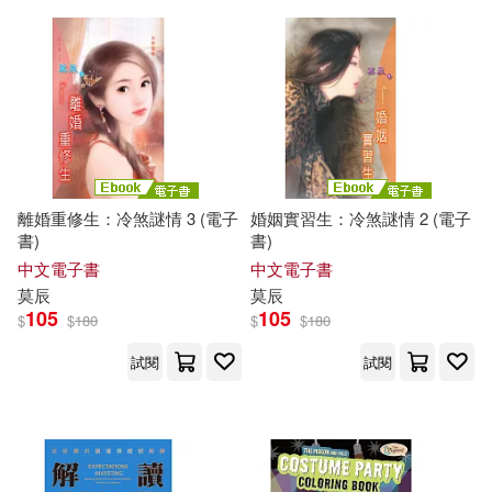
方智(1)
日出出版(1)
張李敏(1)
張碧(1)
春天出版社(1)
張遠南(1)
張采(1)
是時候工作室(1)
木馬文化(1)
張馨潔(1)
強納森．福克斯(1)
本事出版社(1)
東大(1)
離婚重修生：冷煞謎情 3 (電子
婚姻實習生：冷煞謎情 2 (電子
書)
書)
強納生．普林斯(1)
中文電子書
中文電子書
柿子文化(1)
桂冠(1)
莫
辰
莫
辰
105
105
$
$
180
$
$
180
彼得．波莫蘭契夫(1)
極地工廠(1)
樂金文化(1)
試閱
試閱
徐國能(1)
徐楓(1)
步步(1)
水滴文化(1)
德國Ghristophorus出版集團 行國V
江蘇人民出版社(1)
elber出版社 編著(1)