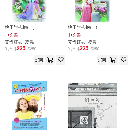
(法)安德烈‧莫羅阿(1)
湖南文藝出版社(2)
(美)莫格爾(1)
娘子討抱抱(一)
娘子討抱抱(二)
白象文化(2)
科學出版社(2)
中文書
中文書
(英 ) 弗吉尼亞·伍爾夫(1)
莫
惜紅衣
凌嬌
莫
惜紅衣
凌嬌
積木文化(2)
網路與書出版(2)
225
225
9 折
$
$
250
9 折
$
$
250
(英)朱迪斯·克爾(1)
試閱
試閱
聯經出版公司(2)
衛城出版(2)
A・馬克・威廉斯(1)
要有光(2)
貓頭鷹(2)
Eichner）(1)
貴州人民出版社(2)
達觀(2)
Hamburger Studio(1)
遠足文化(2)
野人(2)
Hermsdorf）(1)
KJ查爾斯(1)