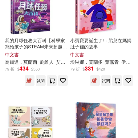
MAME(4)
本週上市新品(1)
人民郵電出版社(6)
尖端(6)
Mo Willems Workshop(4)
浙江文藝出版社(6)
電子書
(可複選)
我的月球任務大百科【科學家
小寶寶要誕生了!：胎兒在媽媽
にもし(4)
云隨風動(4)
寫給孩子的STEAM未來超趨勢
肚子裡的故事
紫焰出版(6)
說頻文化(6)
(2)】：航太工程師帶你挑戰極
適合手機平板閱讀(369)
中文書
中文書
端溫度，躲避致命輻射，從登
亞莫爾．托歐斯(4)
喬爾達．
莫
蘭西
劉維人
艾倫・庫希利 (Aaron Cushley)
埃琳娜．
莫
蘭多
葉嘉青
伊拉利亞．法喬利
陸到打造地下城市，採礦、種
遠流(6)
釀出版(6)
434
331
79 折
$
$
550
79 折
$
$
420
菜、還能在月球賽車!
適合平板閱讀(124)
以撒．艾西莫夫(4)
試閱
試閱
威向(5)
新華先鋒(5)
免費電子書(4)
榎本快晴(4)
石地(4)
17K(4)
美雨音ハル(4)
莫語(4)
其他
(可複選)
Linfair Records Limited(4)
蒔舞(4)
阮小芳(4)