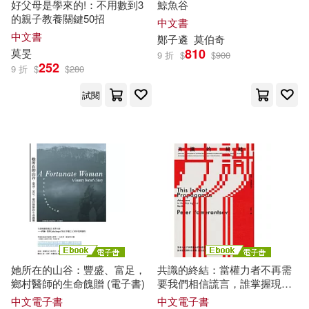
好父母是學來的!：不用數到3
鯨魚谷
高寶(2)
的親子教養關鍵50招
中文書
KR(1)
Lion Yen(1)
中文書
鄭
子
遴
莫
伯奇
Biddulph Recordings(1)
810
莫
旻
9 折
$
$
900
252
9 折
$
$
280
Modrow）(1)
Streletz）(1)
Challenge(1)
G-WALK(1)
試閱
[加]朱莉亞‧莫爾登（Julia Moulde
n）(1)
Gramola(1)
ICA Classics(1)
[美]查爾斯．菲爾莫爾（Charles Fill
more）(1)
Irodori Comics-鳳梨(1)
[美]莫那斯特拉（Monastra，V．
J．）(1)
MELODIYA(1)
[英]吉卜林（Kipling，R．）著 莫厄
特（Mowat，R．）改寫(1)
Moscow Conservatory Records(1)
她所在的山谷：豐盛、富足，
共識的終結：當權力者不再需
鄉村醫師的生命餽贈 (電子書)
要我們相信謊言，誰掌握現實
[英]帕莫（F．R．Palmer）(1)
的定義權，誰就能操控政治 (電
PCuSER電腦人文化(1)
中文電子書
中文電子書