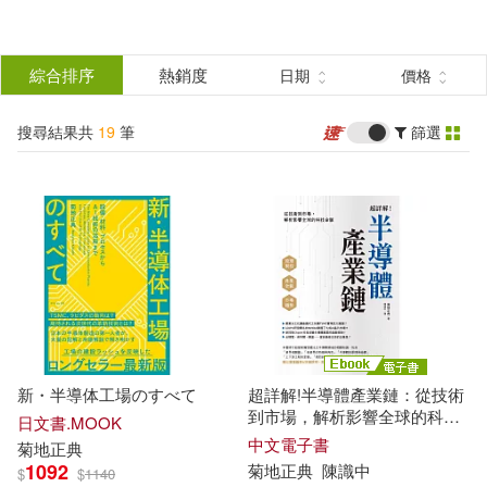
搜
尋
分類
綜合排序
熱銷度
日期
價格
(單選)
結
搜尋結果共
19
筆
篩選
圖書(15)
所有商品(19)
果
雜誌(2)
電子書(2)
篩
選
展開
作者
(可複選)
新・半導体工場のすべて
超詳解!半導體產業鏈：從技術
菊地正典(13)
到市場，解析影響全球的科技
日文書.MOOK
命脈 (電子書)
中文電子書
菊地
正典
1092
菊地
正典
陳識中
$
$
1140
（日）菊地正典(4)