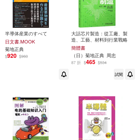
半導体産業のすべて
大話芯片製造：從工廠、製
造、工藝、材料到行業戰略
日文書.MOOK
簡體書
菊地
正典
920
（日）
菊地
正典
周忠
$
$
960
465
87 折
$
$
534
試閱