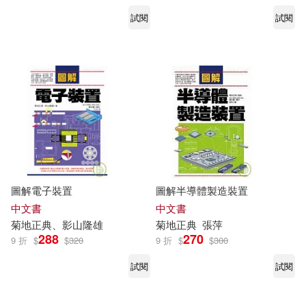
試閱
試閱
圖解電子裝置
圖解半導體製造裝置
中文書
中文書
菊地
正典
、影山隆雄
菊地
正典
張萍
288
270
9 折
$
$
320
9 折
$
$
300
試閱
試閱