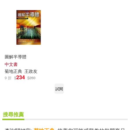
圖解半導體
中文書
菊地
正典
王政友
234
9 折
$
$
260
試閱
搜尋推薦