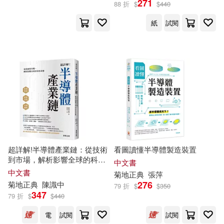
271
88 折
$
$
440
紙
試閱
(日)菊地正典(1)
菊地正典、影山隆雄(1)
出版社
(可複選)
世茂(7)
機械工業出版社(4)
超詳解!半導體產業鏈：從技術
看圖讀懂半導體製造裝置
到市場，解析影響全球的科技
中文書
ダイヤモンド社(2)
命脈
中文書
菊地
正典
張萍
276
菊地
正典
陳識中
79 折
$
$
350
347
台灣東販(2)
瑞昇(2)
79 折
$
$
440
電
試閱
試閱