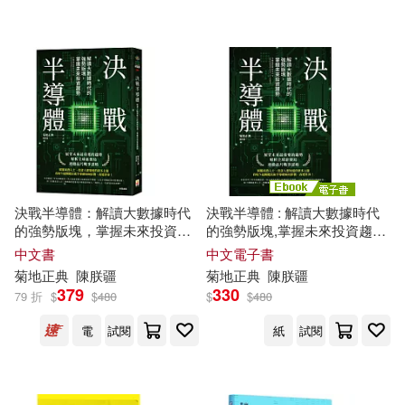
智富(1)
科學出版社(1)
配送方式
(可複選)
可超商取貨(17)
可海外宅配(17)
決戰半導體：解讀大數據時代
決戰半導體 : 解讀大數據時代
的強勢版塊，掌握未來投資趨
的強勢版塊,掌握未來投資趨勢
可港澳店取(17)
勢
(電子書)
中文書
中文電子書
菊地
正典
陳朕疆
菊地
正典
陳朕疆
379
330
79 折
$
$
480
$
$
480
可新加坡店取(17)
電
試閱
紙
試閱
可菲律賓店取(17)