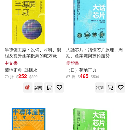
電子書
(可複選)
適合手機平板閱讀(1)
適合平板閱讀(1)
半導體工廠：設備、材料、製
大話芯片：讀懂芯片原理、周
程及提升產業復興的處方籤
期、產業鏈與技術趨勢
中文書
簡體書
菊地
正典
龔恬永
（日）
菊地
正典
其他
(可複選)
252
465
79 折
$
$
320
87 折
$
$
534
試閱
試閱
現在可購買商品(8)
作者/演唱/譯/編/繪(19)
價格
-
範圍