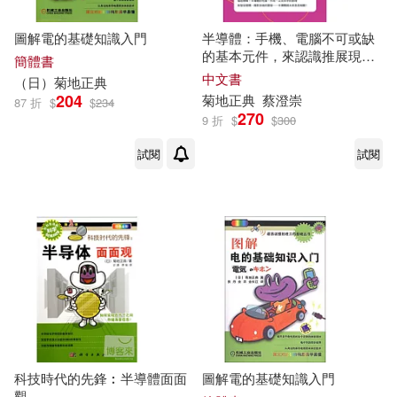
圖解電的基礎知識入門
半導體：手機、電腦不可或缺
的基本元件，來認識推展現代
簡體書
社會的中堅分子!
中文書
（日）
菊地
正典
204
菊地
正典
蔡澄崇
87 折
$
$
234
270
9 折
$
$
300
試閱
試閱
科技時代的先鋒︰半導體面面
圖解電的基礎知識入門
觀