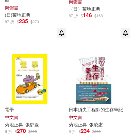
簡體書
簡體書
（日）
菊地
正典
146
(日)
菊地
正典
87 折
$
$
168
235
87 折
$
$
270
電學
日本頂尖工程師的生存筆記
中文書
中文書
菊地
正典
張郁萱
菊地
正典
張凌虛
270
234
9 折
$
$
300
9 折
$
$
260