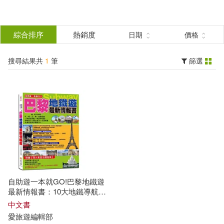
搜
尋
分類
綜合排序
熱銷度
日期
價格
(單選)
結
搜尋結果共
1
筆
篩選
圖書(1)
所有商品(1)
果
展開
篩
選
作者
(可複選)
愛旅遊編輯部(1)
自助遊一本就GO!巴黎地鐵遊
最新情報書：10大地鐵導航路
線+7大圖解步驟教你搭巴黎地
出版社
中文書
(可複選)
鐵+
8
條路線+35個精華地鐵站
愛旅遊編輯部
+300個吃喝玩樂、購物採買精