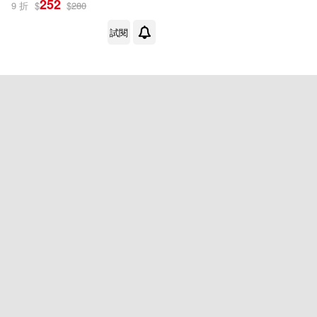
252
9 折
$
$
280
彩遊點+火車路線、迪士尼樂
新文創文化(1)
園、楓丹白露宮等全包
試閱
配送方式
(可複選)
可超商取貨(1)
可海外宅配(1)
可港澳店取(1)
可新加坡店取(1)
可菲律賓店取(1)
重新設定
確認
其他
(可複選)